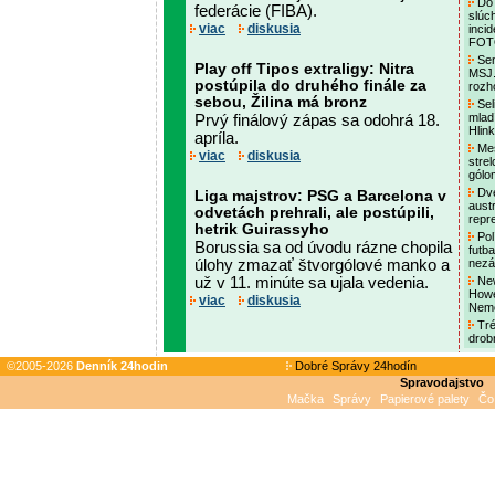
Do 
federácie (FIBA).
slúc
viac
diskusia
incid
FO
Sen
Play off Tipos extraligy: Nitra
MSJ.
postúpila do druhého finále za
rozh
sebou, Žilina má bronz
Seli
mladí
Prvý finálový zápas sa odohrá 18.
Hlin
apríla.
Mes
viac
diskusia
stre
gólo
Dve
Liga majstrov: PSG a Barcelona v
aust
odvetách prehrali, ale postúpili,
repr
hetrik Guirassyho
Pol
Borussia sa od úvodu rázne chopila
futba
úlohy zmazať štvorgólové manko a
nezá
už v 11. minúte sa ujala vedenia.
New
Howe
viac
diskusia
Neme
Tré
drob
©2005-2026
Denník 24hodin
Dobré Správy 24hodín
Spravodajstvo
Mačka
Správy
Papierové palety
Čo 