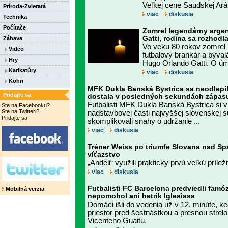
Veľkej cene Saudskej Aráb
Príroda-Zvieratá
viac
diskusia
Technika
Počítače
Zomrel legendárny arge
Gatti, rodina sa rozhodl
Zábava
Vo veku 80 rokov zomrel 
Video
futbalový brankár a býva
Hry
Hugo Orlando Gatti. O úm
Karikatúry
viac
diskusia
Kohn
MFK Dukla Banská Bystrica sa neodlepil
Pridajte sa
dostala v posledných sekundách zápas
Futbalisti MFK Dukla Banská Bystrica si v
Ste na Facebooku?
Ste na Twitteri?
nadstavbovej časti najvyššej slovenskej 
Pridajte sa.
skomplikovali snahy o udržanie ...
viac
diskusia
Tréner Weiss po triumfe Slovana nad S
víťazstvo
„Andeli“ využili prakticky prvú veľkú príleži
viac
diskusia
Futbalisti FC Barcelona predviedli famóz
Mobilná verzia
nepomohol ani hetrik Iglesiasa
Domáci išli do vedenia už v 12. minúte, ke
priestor pred šestnástkou a presnou strel
Vicenteho Guaitu.