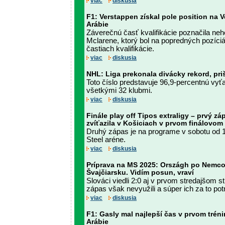
viac
diskusia
F1: Verstappen získal pole position na 
Arábie
Záverečnú časť kvalifikácie poznačila neh
Mclarene, ktorý bol na popredných pozíci
častiach kvalifikácie.
viac
diskusia
NHL: Liga prekonala divácky rekord, pri
Toto číslo predstavuje 96,9-percentnú vyť
všetkými 32 klubmi.
viac
diskusia
Finále play off Tipos extraligy – prvý záp
zvíťazila v Košiciach v prvom finálovom
Druhý zápas je na programe v sobotu od 1
Steel aréne.
viac
diskusia
Príprava na MS 2025: Országh po Nemco
Švajčiarsku. Vidím posun, vraví
Slováci viedli 2:0 aj v prvom stredajšom s
zápas však nevyužili a súper ich za to potr
viac
diskusia
F1: Gasly mal najlepší čas v prvom tré
Arábie