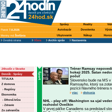
Správy
Reality
Vid
Autobazár
Dovolenka
Výsl
Piatok
7.8.2026
Ubytovanie
Nákup
Horos
Meniny má
Štefánia
Úvodná strana
Včera
Archív správ
Nastavenia
Tréner Ramsay nepovedi
24hodín v Skratke
hokeji 2025. Šatan nedos
Denník - Správy
počuť
TITULKA
Slovensko bude na MS v 
Ramsayho, ktorý sa zotav
Z domova
pozícii hlavného trénera 
Regióny
viac
diskusia
Ekonomika
Dlhová kríza
NHL - play off: Washington sa ujal veden
rozhodol Ovečkin
Zdravie
V prvej päťke Canadiens sa predstavil slo
Zo zahraničia