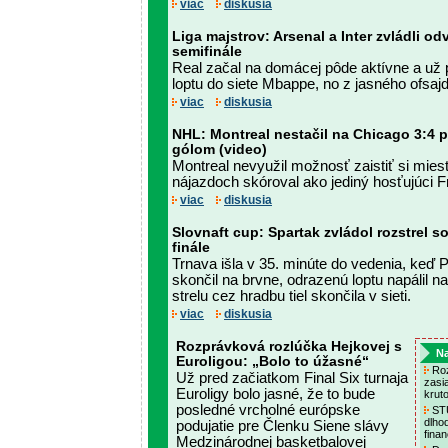
viac
diskusia
Liga majstrov: Arsenal a Inter zvládli odv
semifinále
Real začal na domácej pôde aktívne a už 
loptu do siete Mbappe, no z jasného ofsajd
viac
diskusia
NHL: Montreal nestačil na Chicago 3:4 p
gólom (video)
Montreal nevyužil možnosť zaistiť si miest
nájazdoch skóroval ako jediný hosťujúci F
viac
diskusia
Slovnaft cup: Spartak zvládol rozstrel 
finále
Trnava išla v 35. minúte do vedenia, keď
skončil na brvne, odrazenú loptu napálil n
strelu cez hradbu tiel skončila v sieti.
viac
diskusia
Rozprávková rozlúčka Hejkovej s
Na
Euroligou: „Bolo to úžasné“
Roz
Už pred začiatkom Final Six turnaja
zasi
Euroligy bolo jasné, že to bude
krut
posledné vrcholné európske
STÚ
dlho
podujatie pre Členku Siene slávy
fina
Medzinárodnej basketbalovej