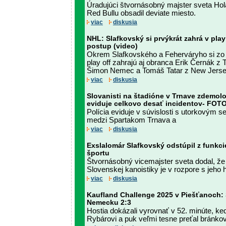
Úradujúci štvornásobný majster sveta Ho
Red Bullu obsadil deviate miesto.
viac
diskusia
NHL: Slafkovský si prvýkrát zahrá v play 
postup (video)
Okrem Slafkovského a Feherváryho si zo 
play off zahrajú aj obranca Erik Černák 
Šimon Nemec a Tomáš Tatar z New Jerse
viac
diskusia
Slovanisti na štadióne v Trnave zdemolov
eviduje celkovo desať incidentov- FOT
Polícia eviduje v súvislosti s utorkovým s
medzi Spartakom Trnava a
viac
diskusia
Exslalomár Slafkovský odstúpil z funkc
športu
Štvornásobný vicemajster sveta dodal, ž
Slovenskej kanoistiky je v rozpore s jeho
viac
diskusia
Kaufland Challenge 2025 v Piešťanoch:
Nemecku 2:3
Hostia dokázali vyrovnať v 52. minúte, keď
Rybárovi a puk veľmi tesne preťal bránkov