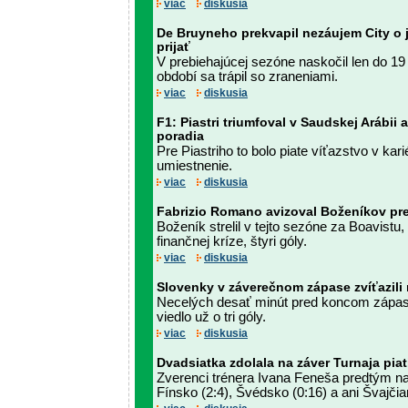
viac
diskusia
De Bruyneho prekvapil nezáujem City o 
prijať
V prebiehajúcej sezóne naskočil len do 19
období sa trápil so zraneniami.
viac
diskusia
F1: Piastri triumfoval v Saudskej Arábii 
poradia
Pre Piastriho to bolo piate víťazstvo v kar
umiestnenie.
viac
diskusia
Fabrizio Romano avizoval Boženíkov pre
Boženík strelil v tejto sezóne za Boavistu,
finančnej kríze, štyri góly.
viac
diskusia
Slovenky v záverečnom zápase zvíťazili
Necelých desať minút pred koncom zápas
viedlo už o tri góly.
viac
diskusia
Dvadsiatka zdolala na záver Turnaja piat
Zverenci trénera Ivana Feneša predtým na 
Fínsko (2:4), Švédsko (0:16) a ani Švajčia