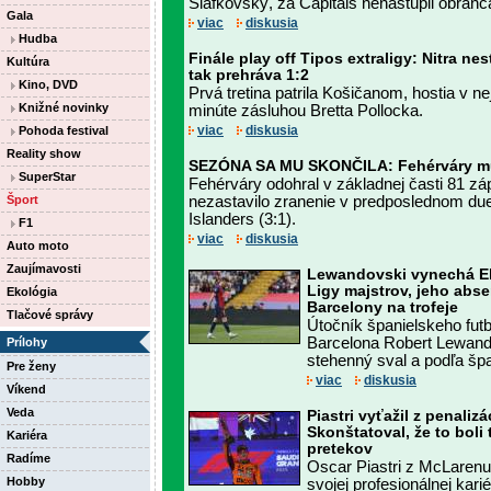
Slafkovský, za Capitals nenastúpil obranc
Gala
viac
diskusia
Hudba
Finále play off Tipos extraligy: Nitra nes
Kultúra
tak prehráva 1:2
Kino, DVD
Prvá tretina patrila Košičanom, hostia v nej 
Knižné novinky
minúte zásluhou Bretta Pollocka.
viac
diskusia
Pohoda festival
Reality show
SEZÓNA SA MU SKONČILA: Fehérváry mu
SuperStar
Fehérváry odohral v základnej časti 81 z
Šport
nezastavilo zranenie v predposlednom due
Islanders (3:1).
F1
viac
diskusia
Auto moto
Zaujímavosti
Lewandovski vynechá El 
Ligy majstrov, jeho abs
Ekológia
Barcelony na trofeje
Tlačové správy
Útočník španielskeho fut
Barcelona Robert Lewan
Prílohy
stehenný sval a podľa špa
Pre ženy
viac
diskusia
Víkend
Veda
Piastri vyťažil z penaliz
Skonštatoval, že to boli 
Kariéra
pretekov
Radíme
Oscar Piastri z McLarenu
Hobby
svojej profesionálnej kari