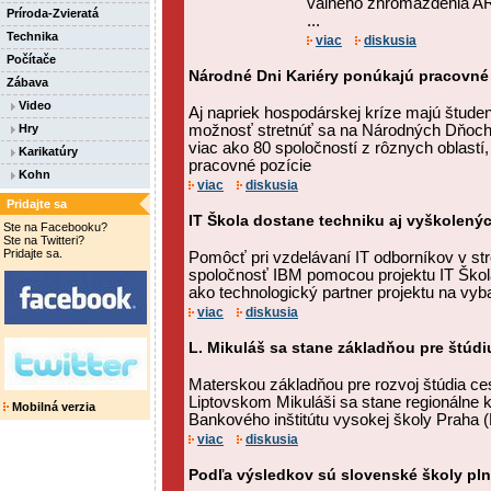
valného zhromaždenia AR
Príroda-Zvieratá
...
Technika
viac
diskusia
Počítače
Národné Dni Kariéry ponúkajú pracovné pr
Zábava
Video
Aj napriek hospodárskej kríze majú študent
Hry
možnosť stretnúť sa na Národných Dňoch
viac ako 80 spoločností z rôznych oblastí
Karikatúry
pracovné pozície
Kohn
viac
diskusia
Pridajte sa
IT Škola dostane techniku aj vyškolen
Ste na Facebooku?
Ste na Twitteri?
Pridajte sa.
Pomôcť pri vzdelávaní IT odborníkov v st
spoločnosť IBM pomocou projektu IT Škol
ako technologický partner projektu na vyb
viac
diskusia
L. Mikuláš sa stane základňou pre štú
Materskou základňou pre rozvoj štúdia ce
Liptovskom Mikuláši sa stane regionálne 
Mobilná verzia
Bankového inštitútu vysokej školy Praha (
viac
diskusia
Podľa výsledkov sú slovenské školy pln