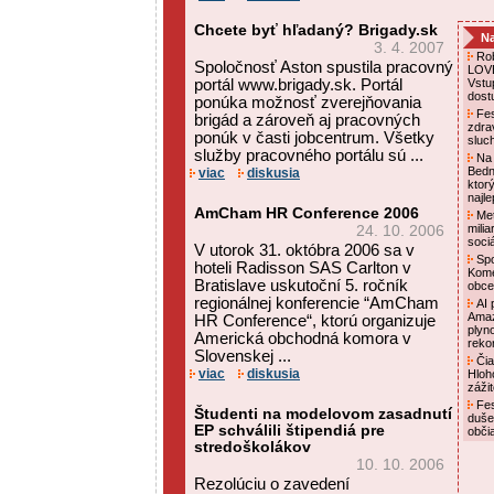
Chcete byť hľadaný? Brigady.sk
Na
3. 4. 2007
Rob
Spoločnosť Aston spustila pracovný
LOVE
portál www.brigady.sk. Portál
Vstu
dost
ponúka možnosť zverejňovania
Fes
brigád a zároveň aj pracovných
zdra
ponúk v časti jobcentrum. Všetky
sluc
služby pracovného portálu sú ...
Na 
Bedn
viac
diskusia
ktor
najl
AmCham HR Conference 2006
Met
mili
24. 10. 2006
soci
V utorok 31. októbra 2006 sa v
Spo
hoteli Radisson SAS Carlton v
Kome
Bratislave uskutoční 5. ročník
obce
regionálnej konferencie “AmCham
AI p
Amaz
HR Conference“, ktorú organizuje
plyn
Americká obchodná komora v
reko
Slovenskej ...
Čia
viac
diskusia
Hloh
záži
Fes
Študenti na modelovom zasadnutí
duše
EP schválili štipendiá pre
obči
stredoškolákov
10. 10. 2006
Rezolúciu o zavedení