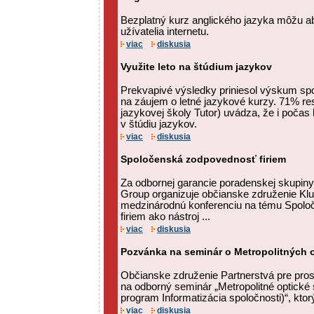
Bezplatný kurz anglického jazyka môžu ab
užívatelia internetu.
viac
diskusia
Využite leto na štúdium jazykov
Prekvapivé výsledky priniesol výskum sp
na záujem o letné jazykové kurzy. 71% r
jazykovej školy Tutor) uvádza, že i počas
v štúdiu jazykov.
viac
diskusia
Spoločenská zodpovednosť firiem
Za odbornej garancie poradenskej skupi
Group organizuje občianske združenie Klu
medzinárodnú konferenciu na tému Spol
firiem ako nástroj ...
viac
diskusia
Pozvánka na seminár o Metropolitných o
Občianske združenie Partnerstvá pre pro
na odborný seminár „Metropolitné optické
program Informatizácia spoločnosti)“, ktorý
viac
diskusia