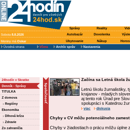
Správy
Reality
Vid
Autobazár
Dovolenka
Výsl
Sobota
8.8.2026
Ubytovanie
Nákup
Horos
Meniny má
Oskar
Úvodná strana
Včera
Archív správ
Nastavenia
Začína sa Letná škola žu
24hodín v Skratke
Denník - Správy
Letnú školu žurnalistiky,
TITULKA
krajanov - mladých sloven
Z domova
aj tento rok Úrad pre Slov
spolupráci s Katedrou žurna
Regióny
viac
diskusia
Ekonomika
Dlhová kríza
Chyby v CV môžu potenciálneho zamestn
Zdravie
Chyby v žiadostiach o prácu môžu úplne 
Zo zahraničia