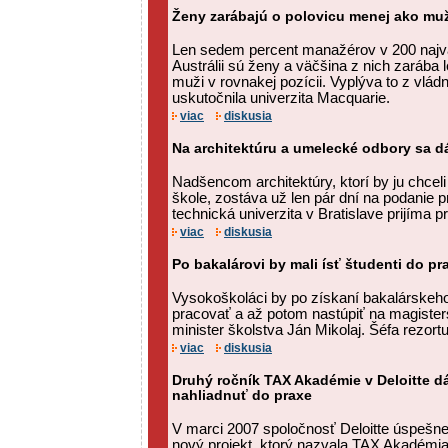
Ženy zarábajú o polovicu menej ako muž
Len sedem percent manažérov v 200 najv
Austrálii sú ženy a väčšina z nich zarába l
muži v rovnakej pozícii. Vyplýva to z vlá
uskutočnila univerzita Macquarie.
viac
diskusia
Na architektúru a umelecké odbory sa dá 
Nadšencom architektúry, ktorí by ju chcel
škole, zostáva už len pár dní na podanie 
technická univerzita v Bratislave prijíma pr
viac
diskusia
Po bakalárovi by mali ísť študenti do pr
Vysokoškoláci by po získaní bakalárskeho t
pracovať a až potom nastúpiť na magister
minister školstva Ján Mikolaj. Šéfa rezortu 
viac
diskusia
Druhý ročník TAX Akadémie v Deloitte 
nahliadnuť do praxe
V marci 2007 spoločnosť Deloitte úspešn
nový projekt, ktorý nazvala TAX Akadémia.