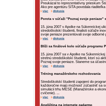
Preukázal to reprezentatívny prieskum Štá
Ako pre agentúru SITA povedala riaditeľka 
viac
diskusia
Porota v súťaži "Poznaj svoje peniaze" 
15. júna 2007 v Apolke na Súkenníckej ulici
stredoškolskí študenti, finalisti súťaže i
svoje peniaze prezentovali svoje odborné 
viac
diskusia
Blíži sa finálové kolo súťaže programu 
15. júna 2007 sa v Apolke na Súkenníckej ul
stretnú stredoškolskí študenti, ktorí sú a
Poznaj svoje peniaze. Staneme sa účastník
viac
diskusia
Tréning manažérskeho rozhodovania
Stredoškolskí študenti zapojení do progr
každoročne majú možnosť zúčastniť sa sú
simulácii trhu MESE (Manažérske a ekon
cvičenie). ...
viac
diskusia
Angličtina na internete zadarmo