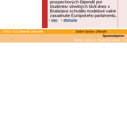
prospechových štipendií pre
študentov stredných škôl dnes v
Bratislave schválilo modelové valné
zasadnutie Európskeho parlamentu.
viac
diskusia
©2005-2026
Denník 24hodin
Dobré Správy 24hodín
Spravodajstvo
Mačka
Správy
Papierové palety
Čo 