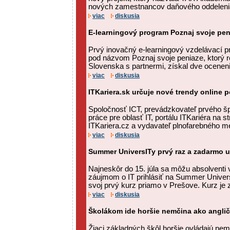
nových zamestnancov daňového oddeleni
viac
diskusia
E-learningový program Poznaj svoje pe
Prvý inovačný e-learningový vzdelávací 
pod názvom Poznaj svoje peniaze, ktorý re
Slovenska s partnermi, získal dve ocenenia
viac
diskusia
ITKariera.sk určuje nové trendy online 
Spoločnosť ICT, prevádzkovateľ prvého šp
práce pre oblasť IT, portálu ITKariéra na s
ITKariera.cz a vydavateľ plnofarebného me
viac
diskusia
Summer UniversITy prvý raz a zadarmo u
Najneskôr do 15. júla sa môžu absolventi
záujmom o IT prihlásiť na Summer UniversI
svoj prvý kurz priamo v Prešove. Kurz je 
viac
diskusia
Školákom ide horšie nemčina ako anglič
Žiaci základných škôl horšie ovládajú nemč