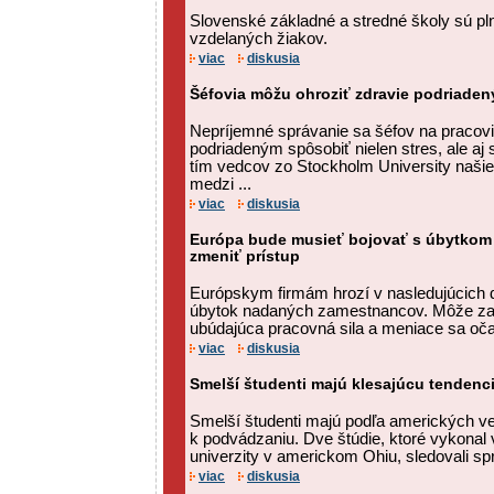
Slovenské základné a stredné školy sú p
vzdelaných žiakov.
viac
diskusia
Šéfovia môžu ohroziť zdravie podriade
Nepríjemné správanie sa šéfov na pracov
podriadeným spôsobiť nielen stres, ale a
tím vedcov zo Stockholm University naši
medzi ...
viac
diskusia
Európa bude musieť bojovať s úbytkom t
zmeniť prístup
Európskym firmám hrozí v nasledujúcich 
úbytok nadaných zamestnancov. Môže za 
ubúdajúca pracovná sila a meniace sa oč
viac
diskusia
Smelší študenti majú klesajúcu tendenc
Smelší študenti majú podľa amerických v
k podvádzaniu. Dve štúdie, ktoré vykonal 
univerzity v americkom Ohiu, sledovali spr
viac
diskusia