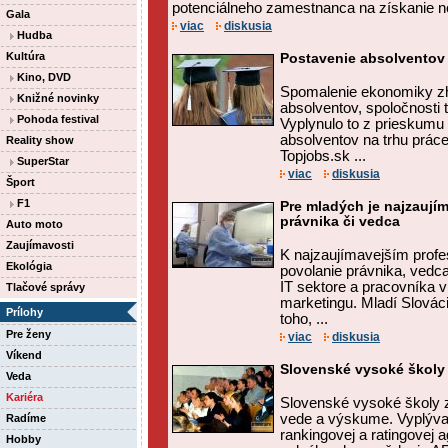
potenciálneho zamestnanca na získanie n
Gala
viac
diskusia
Hudba
Kultúra
Postavenie absolventov 
Kino, DVD
Spomalenie ekonomiky zh
Knižné novinky
absolventov, spoločnosti t
Pohoda festival
Vyplynulo to z prieskumu
absolventov na trhu práce,
Reality show
Topjobs.sk ...
SuperStar
viac
diskusia
Šport
F1
Pre mladých je najzaují
právnika či vedca
Auto moto
Zaujímavosti
K najzaujímavejším profe
Ekológia
povolanie právnika, vedc
IT sektore a pracovníka v
Tlačové správy
marketingu. Mladí Slováci
Prílohy
toho, ...
Pre ženy
viac
diskusia
Víkend
Slovenské vysoké školy
Veda
Kariéra
Slovenské vysoké školy 
vede a výskume. Vyplýva
Radíme
rankingovej a ratingovej 
Hobby