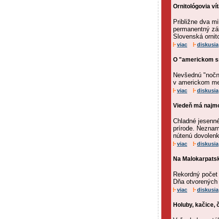
Ornitológovia v
Približne dva mi
permanentný zák
Slovenská ornito
viac
diskusia
O "americkom sn
Nevšednú "nočnú 
v americkom me
viac
diskusia
Viedeň má najmo
Chladné jesenn
prírode. Neznam
nútenú dovolenk
viac
diskusia
Na Malokarpatske
Rekordný počet 
Dňa otvorených 
viac
diskusia
Holuby, kačice, 