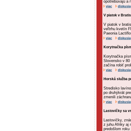
opotrebúvajú a 
viac
diskusia
V piatok v Bratis
V piatok v brat
veľtrhu kvetín F
Paeonia Lactiflo
viac
diskusia
Korytnačka písm
Korytnačka pís
Slovensko v 80 
začína robiť pro
viac
diskusia
Horská služba pr
Stredisko lavíno
po druhýkrát pre
zmenili záchraná
viac
diskusia
Lastovičky sa v
Lastovičky, zná
z juhu Afriky aj
predošlom roku p