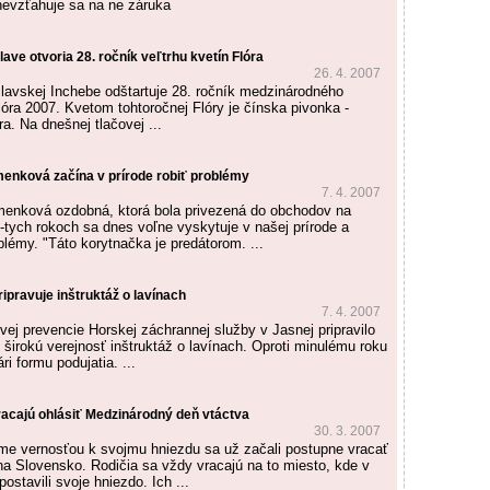
nevzťahuje sa na ne záruka
lave otvoria 28. ročník veľtrhu kvetín Flóra
26. 4. 2007
islavskej Inchebe odštartuje 28. ročník medzinárodného
lóra 2007. Kvetom tohtoročnej Flóry je čínska pivonka -
ra. Na dnešnej tlačovej ...
enková začína v prírode robiť problémy
7. 4. 2007
menková ozdobná, ktorá bola privezená do obchodov na
-tych rokoch sa dnes voľne vyskytuje v našej prírode a
blémy. "Táto korytnačka je predátorom. ...
ipravuje inštruktáž o lavínach
7. 4. 2007
vej prevencie Horskej záchrannej služby v Jasnej pripravilo
 širokú verejnosť inštruktáž o lavínach. Oproti minulému roku
ri formu podujatia. ...
racajú ohlásiť Medzinárodný deň vtáctva
30. 3. 2007
me vernosťou k svojmu hniezdu sa už začali postupne vracať
 na Slovensko. Rodičia sa vždy vracajú na to miesto, kde v
ostavili svoje hniezdo. Ich ...