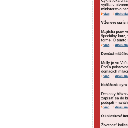
Cyklistická úni
vyčíta v otvore
ministerstvo ner
viac
diskusia
V Ženeve sprísni
Majitelia psov 
špeciálny kurz,
forme. O tomto n
viac
diskusia
Domáci miláčikov
Molly je vo Veľk
Podľa poisťovne
domácich miláči
viac
diskusia
Naháňanie syra
Desiatky blázniv
zapísať sa do b
podujatí - naháň
viac
diskusia
O kolieskové kor
Životnosť kolie