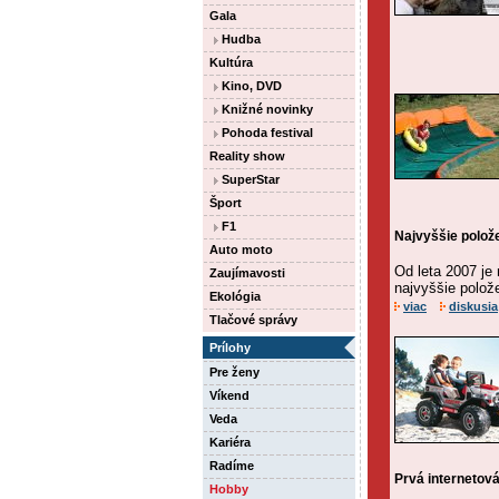
Gala
Hudba
Kultúra
Kino, DVD
Knižné novinky
Pohoda festival
Reality show
SuperStar
Šport
F1
Najvyššie polož
Auto moto
Od leta 2007 je
Zaujímavosti
najvyššie polož
Ekológia
viac
diskusia
Tlačové správy
Prílohy
Pre ženy
Víkend
Veda
Kariéra
Radíme
Prvá internetová
Hobby