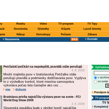
vy
Reality
Video
TV program
TV Tipy
azár
Dovolenka
Výsledky
Kúpele
Lacné letenky
anie
Nákup
Horoskopy
Počasie
Zábava
Kontakt
Nastavenia
Petržalskí psičkári sa nepolepšili, pravidlá stále porušujú
Vyhľadáva
4. 8. 2009
Mnohí majitelia psov v bratislavskej Petržalke stále
v archív
porušujú pravidlá a podmienky dodržiavania psov. Vyplýva
to z výsledkov kontrol, ktoré miestna samospráva
vo svete
vykonáva počas leta častejšie ako cez ...
viac
diskusia
Prenájom á
Bratislava privíta najväčšiu výstavu psov na svete - FCI
TV progra
World Dog Show 2009
TV M
3. 8. 2009
Kompletný
Slovenská republika bude v októbri hostiť najväčšie