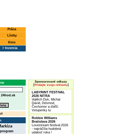
Práca
Lístky
Kino
Inzercia
Sponzorované odkazy
nie
[
]
Pridajte svoju reklamu
LABYRINT FESTIVAL
e
24hod.sk
2026 NITRA
Vojtěch Dyk, Michal
David, Desmod,
Čechomor a ďaľší.
Vstupenky tu
ut
Robbie Williams
m
Bratislava 2026
Lovestream festival 2026
arkíza
- najväčšia hudobná
 program
udalosť roka !