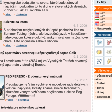
TV tipy
kynologické podujatie na svete, ktoré bude zároveň
najväčším podujatím tohto druhu v slovenských dejinách.
Kurzový lí
V dňoch 8. až 11. októbra sa v ...
1€=
viac
diskusia
1€=
1€=
Skĺznite sa letom
1€=
1€=
6. 5. 2009
Nastavenie
S príchodom teplých letných dní opäť prichádza čas na
Summer Tubing, rýchlu, ale bezpečnú jazdu v špeciálnom
Horoskop
nafukovacom kolese dolu lyžiarskym svahom na Zochovej
chate. Táto originálna zábava vhodná ...
viac
diskusia
ený apartmán v strednej Európe využívajú najmä Češi
9. 1. 2008
 na Lomnickom štíte (2634 m) vo Vysokých Tatrách otvorený
ený apartmán v strednej Európe.
Výsledky 
Výsledky z
PEG PEREGO - Zrodení z nevyhnutnosti
naživo
5. 12. 2007
Futbal
Predstavujeme Vám vychýrené modelové rady detských
vozidiel najvyššej kvality známe svojou trvácnosťou,
Tenis
skutočne verným vzhľadom a výkonom z dielne Peg
Hokej
Perego. Vŕŕŕŕŕŕmmm!
Basketbal
viac
diskusia
 televízia pre milovníkov zvierat
27. 11. 2007