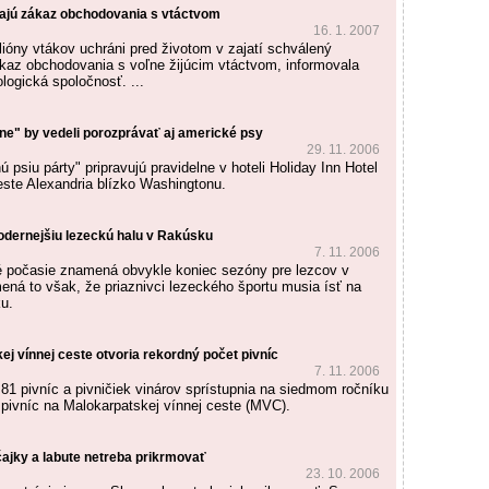
ítajú zákaz obchodovania s vtáctvom
16. 1. 2007
lióny vtákov uchráni pred životom v zajatí schválený
az obchodovania s voľne žijúcim vtáctvom, informovala
logická spoločnosť. ...
e" by vedeli porozprávať aj americké psy
29. 11. 2006
psiu párty" pripravujú pravidelne v hoteli Holiday Inn Hotel
ste Alexandria blízko Washingtonu.
dernejšiu lezeckú halu v Rakúsku
7. 11. 2006
é počasie znamená obvykle koniec sezóny pre lezcov v
ená to však, že priaznivci lezeckého športu musia ísť na
u.
j vínnej ceste otvoria rekordný počet pivníc
7. 11. 2006
81 pivníc a pivničiek vinárov sprístupnia na siedmom ročníku
pivníc na Malokarpatskej vínnej ceste (MVC).
čajky a labute netreba prikrmovať
23. 10. 2006