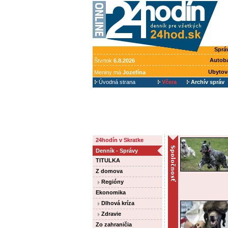
Sprá
Autob
Štvrtok
6.8.2026
Ubytov
Meniny má
Jozefína
Úvodná strana
Včera
Archív správ
24hodín v Skratke
Denník - Správy
TITULKA
Z domova
Regióny
Ekonomika
Dlhová kríza
Zdravie
Zo zahraničia