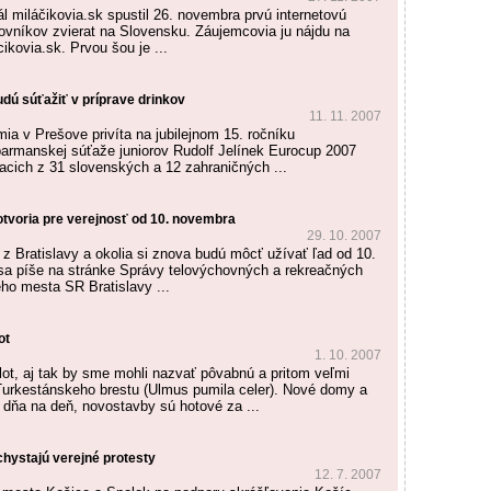
ál miláčikovia.sk spustil 26. novembra prvú internetovú
ilovníkov zvierat na Slovensku. Záujemcovia ju nájdu na
ikovia.sk. Prvou šou je ...
dú súťažiť v príprave drinkov
11. 11. 2007
ia v Prešove privíta na jubilejnom 15. ročníku
armanskej súťaže juniorov Rudolf Jelínek Eurocup 2007
acich z 31 slovenských a 12 zahraničných ...
otvoria pre verejnosť od 10. novembra
29. 10. 2007
i z Bratislavy a okolia si znova budú môcť užívať ľad od 10.
a píše na stránke Správy telovýchovných a rekreačných
ého mesta SR Bratislavy ...
ot
1. 10. 2007
lot, aj tak by sme mohli nazvať pôvabnú a pritom veľmi
 Turkestánskeho brestu (Ulmus pumila celer). Nové domy a
 dňa na deň, novostavby sú hotové za ...
 chystajú verejné protesty
12. 7. 2007