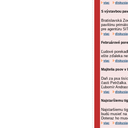
viac
diskusia
S výstavbou pav
Bratislavská Zo
pavilónu primáto
pre agentúru SIT
viac
diskusia
Februárové pore
Ľudové porekadl
ešte zďaleka ne
viac
diskusia
Majitelia psov v
Daň za psa tisíc
časti Petržalka
Ľubomír Andrassy
viac
diskusia
Najstaršiemu ti
Najstaršiemu ti
budú musieť na j
Doteraz ho musel
viac
diskusia