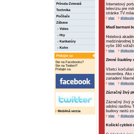
Príroda-Zvieratá
Internetový port
televíziu pre m
Technika
stránke TV.milac
Počítače
viac
diskusia
Zábava
Mladí barmani bu
Video
Hry
Hotelová akadém
medzinárodnej b
Karikatúry
vyše 160 súťaži
Kohn
viac
diskusia
Pridajte sa
Zimné štadióny 
Ste na Facebooku?
Ste na Twitteri?
Všetci korčuliar
Pridajte sa.
novembra. Ako s
zariadení hlavn
viac
diskusia
Zázračný živý pl
Zázračný živý p
odolnú rastlinu
budovy rastú zo
Mobilná verzia
viac
diskusia
Košickí cyklisti