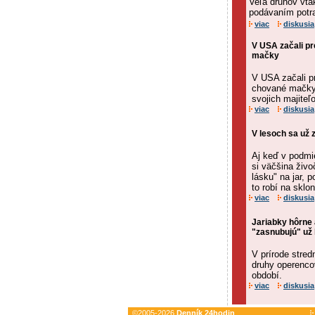
Veľa druhov vtá
podávaním potr
viac
diskusia
V USA začali p
mačky
V USA začali p
chované mačky,
svojich majiteľ
viac
diskusia
V lesoch sa už z
Aj keď v podmi
si väčšina živ
lásku" na jar, 
to robí na sklon
viac
diskusia
Jariabky hôrne 
"zasnubujú" už
V prírode stred
druhy operenco
období.
viac
diskusia
©2005-2026
Denník 24hodin