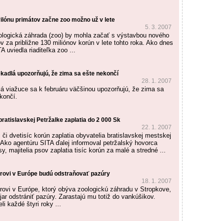
ilónu primátov začne zoo možno už v lete
5. 3. 2007
ologická záhrada (zoo) by mohla začať s výstavbou nového
v za približne 130 miliónov korún v lete tohto roka. Ako dnes
A uviedla riaditeľka zoo ...
kadlá upozorňujú, že zima sa ešte nekončí
28. 1. 2007
á viažuce sa k februáru väčšinou upozorňujú, že zima sa
končí.
 bratislavskej Petržalke zaplatia do 2 000 Sk
22. 1. 2007
 či dvetisíc korún zaplatia obyvatelia bratislavskej mestskej
. Ako agentúru SITA ďalej informoval petržalský hovorca
, majitelia psov zaplatia tisíc korún za malé a stredné ...
grovi v Európe budú odstraňovať pazúry
18. 1. 2007
grovi v Európe, ktorý obýva zoologickú záhradu v Stropkove,
ar odstrániť pazúry. Zarastajú mu totiž do vankúšikov.
i každé štyri roky ...