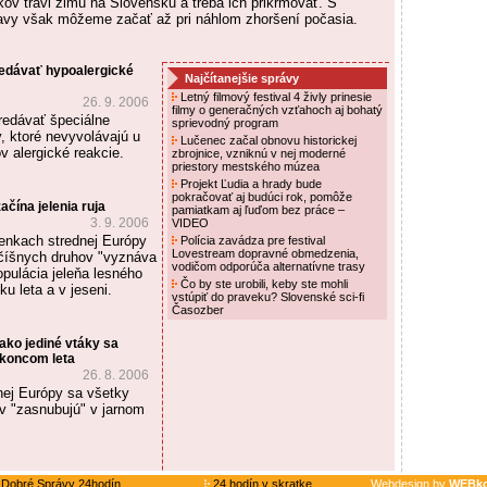
kov trávi zimu na Slovensku a treba ich prikrmovať. S
avy však môžeme začať až pri náhlom zhoršení počasia.
redávať hypoalergické
Najčítanejšie správy
Letný filmový festival 4 živly prinesie
26. 9. 2006
filmy o generačných vzťahoch aj bohatý
redávať špeciálne
sprievodný program
 ktoré nevyvolávajú u
Lučenec začal obnovu historickej
ov alergické reakcie.
zbrojnice, vzniknú v nej moderné
priestory mestského múzea
Projekt Ľudia a hrady bude
pokračovať aj budúci rok, pomôže
ačína jelenia ruja
pamiatkam aj ľuďom bez práce –
3. 9. 2006
VIDEO
enkach strednej Európy
Polícia zavádza pre festival
Lovestream dopravné obmedzenia,
očíšnych druhov "vyznáva
vodičom odporúča alternatívne trasy
populácia jeleňa lesného
Čo by ste urobili, keby ste mohli
ku leta a v jeseni.
vstúpiť do praveku? Slovenské sci-fi
Časozber
ako jediné vtáky sa
 koncom leta
26. 8. 2006
nej Európy sa všetky
v "zasnubujú" v jarnom
Dobré Správy 24hodín
24 hodín v skratke
Webdesign by
WEBko