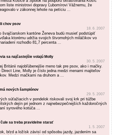
a mesta Košice a Spolok na podporu skrášľovania Košíc
nom liste ministrovi dopravy Ľubomírovi Vážnemu, že
eagovalo v zákonnej lehote na petíciu ...
li chov psov
18. 6. 2007
vo švajčiarskom kantóne Ženeva budú musieť podstúpiť
 vďaka ktorému udržia svojich štvornohých miláčikov vo
ariadení rozhodlo 81,7 percenta ...
ia sa najčastejšie volajú Molly
30. 5. 2007
ej Británii najobľúbenejšie meno tak pre psov, ako i mačky.
 Direct Line, Molly je číslo jedna medzi menami majiteľov
kov. Medzi mačkami na druhom a ...
 má nových šampiónov
29. 5. 2007
ých súťažiacich v pondelok riskovali svoj krk pri túžbe
ritských dejín pri jednom z najnebezpečnejších každoročných
aní syrového kotúča ...
čule sa treba pravidelne starať
1. 5. 2007
sok, bŕzd a ložísk závisí od spôsobu jazdy, jazdením sa