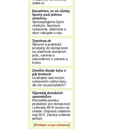
online tu
Decathlon, to sú všetky
športy pod jednou
strechou.
Sprístupňujeme šport
všetkým. Športové
vybavenie, oblečenie a
obuv nakúpite u nás.
Topshop.sk
Šikovné a praktické
produkty do domácnosti
na uľahčenie domácich
prác, varenia a
starostlivosť o zdravie a
krásu.
Zmeňte dizajn bytu v
pár krokoch
Uvažujete nad novým
vybavením vášho bytu,
ale ste na pochybách?
Výpredaj domácich
spotrebičov
Rozsiahla ponuka
produktov pre domácnosť
i záhradu.99 % tovaru na
sklade. Doprava zadarmo
nad 40 €. Záruka vrátenia
peňazí.
[
]
Pridajte svoju reklamu