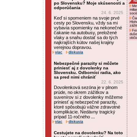
Na
po Slovensku? Moje skúsenosti a
Met
odporúčania
mili
24. 6. 2025
soci
Keď si spomeniem na svoje prvé
Čia
Hloh
cesty po Slovensku, vždy sa mi
záži
vybavia spomienky na nekonečné
Fes
čakanie na autobusy, preložené
duše
vlaky a snahu dostať sa do tých
obči
najkrajších kútov našej krajiny
verejnou dopravou.
viac
diskusia
Nebezpečné parazity si môžete
priniesť aj z dovolenky na
Slovensku. Odborníci radia, ako
sa pred nimi chrániť
22. 6. 2025
Dovolenková sezóna je v plnom
prúde, no okrem zážitkov a
suvenírov si z dovolenky môžeme
priniesť aj nebezpečné parazity,
ktoré spôsobujú vážne zdravotné
komplikácie. Nedávny tragický
prípad 11-ročného ...
viac
diskusia
Cestujete na dovolenku? Na toto