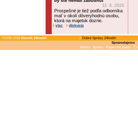
by ste nemali zabudnúť
11. 6. 2025
Prospešné je tiež podľa odborníka
mať v okolí dôveryhodnú osobu,
ktorá na majetok dozrie.
viac
diskusia
©2005-2026
Denník 24hodin
Dobré Správy 24hodín
Spravodajstvo
Mačka
Správy
Papierové palety
Čo 