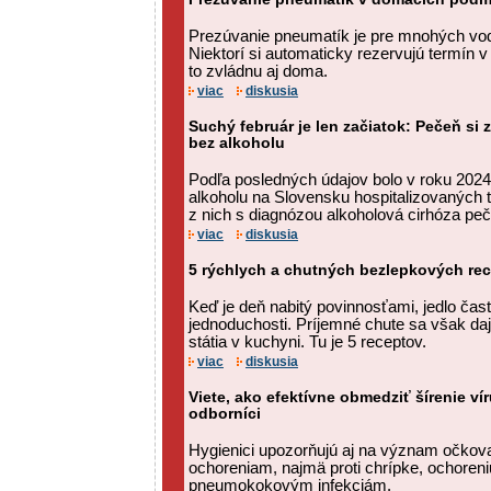
Prezúvanie pneumatík je pre mnohých vodi
Niektorí si automaticky rezervujú termín v 
to zvládnu aj doma.
viac
diskusia
Suchý február je len začiatok: Pečeň si 
bez alkoholu
Podľa posledných údajov bolo v roku 2024
alkoholu na Slovensku hospitalizovaných t
z nich s diagnózou alkoholová cirhóza peč
viac
diskusia
5 rýchlych a chutných bezlepkových re
Keď je deň nabitý povinnosťami, jedlo čas
jednoduchosti. Príjemné chute sa však daj
státia v kuchyni. Tu je 5 receptov.
viac
diskusia
Viete, ako efektívne obmedziť šírenie ví
odborníci
Hygienici upozorňujú aj na význam očkova
ochoreniam, najmä proti chrípke, ochore
pneumokokovým infekciám.