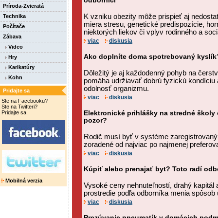
odborníci
Príroda-Zvieratá
K vzniku obezity môže prispieť aj nedost
Technika
miera stresu, genetické predispozície, ho
Počítače
niektorých liekov či vplyv rodinného a soci
Zábava
viac
diskusia
Video
Ako doplníte doma spotrebovaný kyslík?
Hry
Karikatúry
Dôležitý je aj každodenný pohyb na čerst
Kohn
pomáha udržiavať dobrú fyzickú kondíciu 
odolnosť organizmu.
Pridajte sa
viac
diskusia
Ste na Facebooku?
Ste na Twitteri?
Pridajte sa.
Elektronické prihlášky na stredné školy 
pozor?
Rodič musí byť v systéme zaregistrovaný.
zoradené od najviac po najmenej preferov
viac
diskusia
Kúpiť alebo prenajať byt? Toto radí odb
Mobilná verzia
Vysoké ceny nehnuteľností, drahý kapitál
prostredie podľa odborníka menia spôsob 
viac
diskusia
Prezúvanie pneumatík v domácich podm