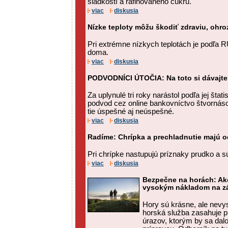
sladkostí a rafinovaného cukru.
viac
diskusia
Nízke teploty môžu škodiť zdraviu, ohro
Pri extrémne nízkych teplotách je podľa 
doma.
viac
diskusia
PODVODNÍCI ÚTOČIA: Na toto si dávajte
Za uplynulé tri roky narástol podľa jej štat
podvod cez online bankovníctvo štvornás
tie úspešné aj neúspešné.
viac
diskusia
Radíme: Chrípka a prechladnutie majú od
Pri chrípke nastupujú príznaky prudko a s
viac
diskusia
Bezpečne na horách: Ak
vysokým nákladom na zá
Hory sú krásne, ale nevy
horská služba zasahuje p
úrazov, ktorým by sa dal