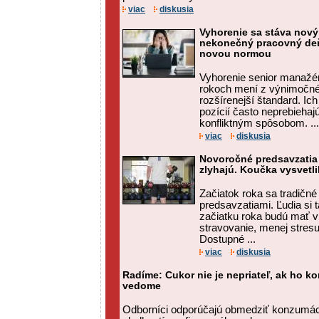
viac
diskusia
Vyhorenie sa stáva nov
nekonečný pracovný deň
novou normou
Vyhorenie senior manažé
rokoch mení z výnimočnéh
rozšírenejší štandard. Ic
pozícií často neprebiehaj
konfliktným spôsobom. ...
viac
diskusia
Novoročné predsavzatia
zlyhajú. Koučka vysvetli
Začiatok roka sa tradičn
predsavzatiami. Ľudia si t
začiatku roka budú mať v
stravovanie, menej stresu
Dostupné ...
viac
diskusia
Radíme: Cukor nie je nepriateľ, ak ho 
vedome
Odborníci odporúčajú obmedziť konzumác