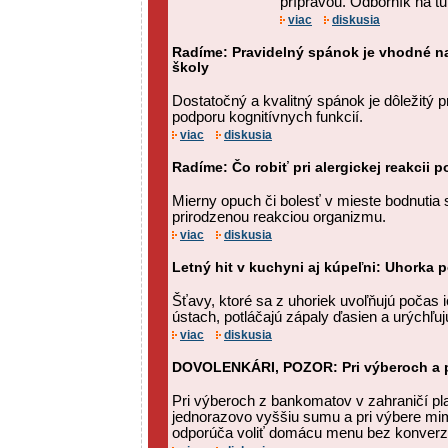
prípravou. Odborník na tur
viac
diskusia
Radíme: Pravidelný spánok je vhodné na
školy
Dostatočný a kvalitný spánok je dôležitý p
podporu kognitívnych funkcií.
viac
diskusia
Radíme: Čo robiť pri alergickej reakcii
Mierny opuch či bolesť v mieste bodnutia 
prirodzenou reakciou organizmu.
viac
diskusia
Letný hit v kuchyni aj kúpeľni: Uhorka 
Šťavy, ktoré sa z uhoriek uvoľňujú počas 
ústach, potláčajú zápaly ďasien a urýchľujú
viac
diskusia
DOVOLENKÁRI, POZOR: Pri výberoch a p
Pri výberoch z bankomatov v zahraničí platí
jednorazovo vyššiu sumu a pri výbere mi
odporúča voliť domácu menu bez konverz