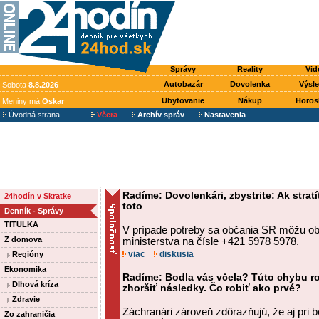
Správy
Reality
Vid
Autobazár
Dovolenka
Výsl
Sobota
8.8.2026
Ubytovanie
Nákup
Horos
Meniny má
Oskar
Úvodná strana
Včera
Archív správ
Nastavenia
Radíme: Dovolenkári, zbystrite: Ak stratí
24hodín v Skratke
toto
Denník - Správy
TITULKA
V prípade potreby sa občania SR môžu obr
Z domova
ministerstva na čísle +421 5978 5978.
viac
diskusia
Regióny
Ekonomika
Radíme: Bodla vás včela? Túto chybu ro
Dlhová kríza
zhoršiť následky. Čo robiť ako prvé?
Zdravie
Záchranári zároveň zdôrazňujú, že aj pri 
Zo zahraničia