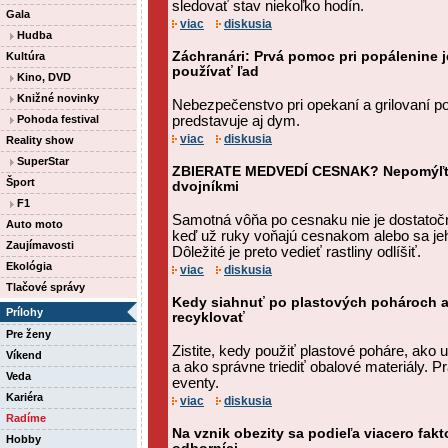
sledovať stav niekoľko hodín.
Gala
viac
diskusia
Hudba
Záchranári: Prvá pomoc pri popálenine j
Kultúra
používať ľad
Kino, DVD
Knižné novinky
Nebezpečenstvo pri opekaní a grilovaní p
Pohoda festival
predstavuje aj dym.
viac
diskusia
Reality show
SuperStar
ZBIERATE MEDVEDÍ CESNAK? Nepomýľte 
Šport
dvojníkmi
F1
Samotná vôňa po cesnaku nie je dostatoč
Auto moto
keď už ruky voňajú cesnakom alebo sa jeho
Zaujímavosti
Dôležité je preto vedieť rastliny odlíšiť.
Ekológia
viac
diskusia
Tlačové správy
Kedy siahnuť po plastových pohároch a
Prílohy
recyklovať
Pre ženy
Zistite, kedy použiť plastové poháre, ako u
Víkend
a ako správne triediť obalové materiály. Pr
Veda
eventy.
Kariéra
viac
diskusia
Radíme
Na vznik obezity sa podieľa viacero fakt
Hobby