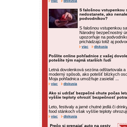
viac
diskusia
S falošnou vstupenkou s
nedostanete, ako nenalet
podvodníkov?
S falošnou vstupenkou sa 
Národný bezpečnostný úr
upozorňuje na podvodníkov
prichádzajú totiž aj podvodn
viac
diskusia
Pošlite online pohľadnice z vašej dovol
potešíte tým najmä starších ľudí
Letná dovolenková sezóna odštartovala a
moderný spôsob, ako potešiť blízkych o
Moja pohľadnica umožňuje zasielať ...
viac
diskusia
Ako si udržať bezpečné chute počas let
vyššie teploty ohroziť bezpečnosť potra
Leto, festivaly a jarné chutné jedlá či drink
food stánkoch však vyššie teploty ohrozu
viac
diskusia
Prečo si prenajať auto na cesty