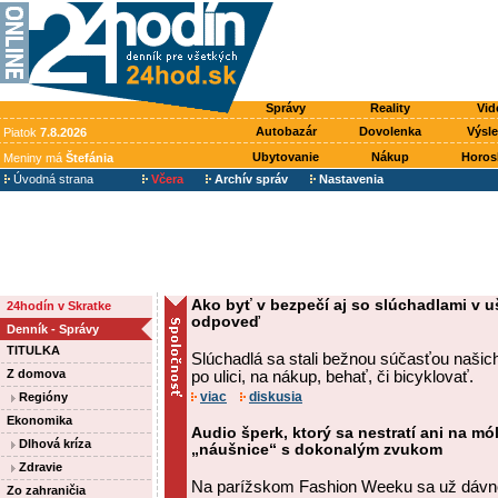
Správy
Reality
Vid
Autobazár
Dovolenka
Výsl
Piatok
7.8.2026
Ubytovanie
Nákup
Horos
Meniny má
Štefánia
Úvodná strana
Včera
Archív správ
Nastavenia
Ako byť v bezpečí aj so slúchadlami v 
24hodín v Skratke
odpoveď
Denník - Správy
TITULKA
Slúchadlá sa stali bežnou súčasťou našic
Z domova
po ulici, na nákup, behať, či bicyklovať.
viac
diskusia
Regióny
Ekonomika
Audio šperk, ktorý sa nestratí ani na mó
Dlhová kríza
„náušnice“ s dokonalým zvukom
Zdravie
Na parížskom Fashion Weeku sa už dávno
Zo zahraničia