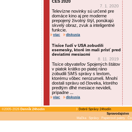
CES 2020
7. 1. 2020
Televízne novinky sú určené pre
domáce kino aj pre moderne
prepojený životný štýl, ponúkajú
skvelý obraz, zvuk a inteligentné
funkcie.
viac
diskusia
Tisíce ľudí v USA zobudili
esemesky, ktoré im mali prísť pred
deviatimi mesiacmi
8. 11. 2019
Tisíce obyvateľov Spojených štátov
v piatok krátko po piatej ráno
zobudili SMS správy s textom,
ktorému vôbec nerozumeli. Mnohí
dostali správu od človeka, ktorého
predtým dlhé mesiace nevideli,
prípadne ...
viac
diskusia
©2005-2026
Denník 24hodin
Dobré Správy 24hodín
Spravodajstvo
Mačka
Správy
Papierové palety
Čo 