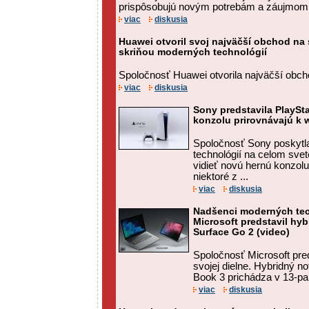
prispôsobujú novým potrebám a záujmom s
viac
diskusia
Huawei otvoril svoj najväčší obchod na 
skriňou moderných technológií
Spoločnosť Huawei otvorila najväčší obc
viac
diskusia
Sony predstavila PlaySta
konzolu prirovnávajú k w
Spoločnosť Sony poskytl
technológií na celom sve
vidieť novú hernú konzolu 
niektoré z ...
viac
diskusia
Nadšenci moderných tech
Microsoft predstavil hyb
Surface Go 2 (video)
Spoločnosť Microsoft pre
svojej dielne. Hybridný n
Book 3 prichádza v 13-pal
viac
diskusia