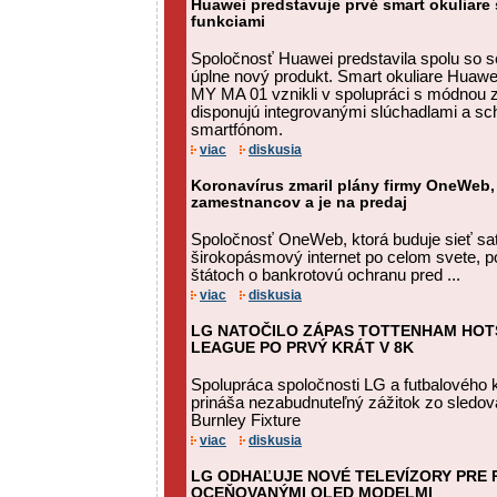
Huawei predstavuje prvé smart okuliare 
funkciami
Spoločnosť Huawei predstavila spolu so s
úplne nový produkt. Smart okuliare Huaw
MY MA 01 vznikli v spolupráci s módnou 
disponujú integrovanými slúchadlami a s
smartfónom.
viac
diskusia
Koronavírus zmaril plány firmy OneWeb,
zamestnancov a je na predaj
Spoločnosť OneWeb, ktorá buduje sieť sat
širokopásmový internet po celom svete, p
štátoch o bankrotovú ochranu pred ...
viac
diskusia
LG NATOČILO ZÁPAS TOTTENHAM HOT
LEAGUE PO PRVÝ KRÁT V 8K
Spolupráca spoločnosti LG a futbalového 
prináša nezabudnuteľný zážitok zo sledov
Burnley Fixture
viac
diskusia
LG ODHAĽUJE NOVÉ TELEVÍZORY PRE R
OCEŇOVANÝMI OLED MODELMI