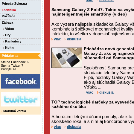
viac
diskusia
Príroda-Zvieratá
Samsung Galaxy Z Fold7: Takto sa zvyšu
Technika
najinteligentnejšie smartfóny (video)
Počítače
Zábava
Ako vyzerá najlepšia skladačka Galaxy v
kombinácia špičkovej mechanickej kvalit
Video
intelektu, to všetko v doposiaľ najtenšom
Hry
viac
diskusia
Karikatúry
Kohn
Prichádza nová generáci
Galaxy Z, ako aj najmod
Pridajte sa
slúchadiel od Samsungu
Ste na Facebooku?
Ste na Twitteri?
Spoločnosť Samsung pred
Pridajte sa.
skladacie telefóny Samsu
Flip6, hodinky Galaxy Wa
ako aj slúchadlá Galaxy 
Vďaka ...
viac
diskusia
TOP technologické darčeky za vysvedčen
každého školáka
Mobilná verzia
S horúcimi letnými dňami pomaly, ale isto 
školského roka, a s ním aj koncoročné vy
viac
diskusia