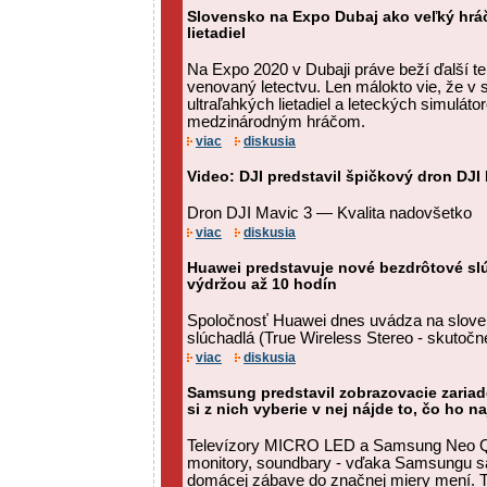
Slovensko na Expo Dubaj ako veľký hrá
lietadiel
Na Expo 2020 v Dubaji práve beží ďalší te
venovaný letectvu. Len málokto vie, že v
ultraľahkých lietadiel a leteckých simulát
medzinárodným hráčom.
viac
diskusia
Video: DJI predstavil špičkový dron DJI
Dron DJI Mavic 3 — Kvalita nadovšetko
viac
diskusia
Huawei predstavuje nové bezdrôtové sl
výdržou až 10 hodín
Spoločnosť Huawei dnes uvádza na slove
slúchadlá (True Wireless Stereo - skutočn
viac
diskusia
Samsung predstavil zobrazovacie zariade
si z nich vyberie v nej nájde to, čo ho na
Televízory MICRO LED a Samsung Neo QL
monitory, soundbary - vďaka Samsungu sa
domácej zábave do značnej miery mení. 