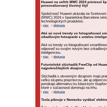
Huawei na veľtrh MWC 2024 priniesol šp
personalizovaný životný štýl
Spoločnosť Huawei ukázala na Svetovom
(MWC) 2024 v španielskej Barcelone séri
technologických produktov.
viac
diskusia
Aké sú nové trendy vo fotografovaní s
zrkadlovým fotoaparát s umelou intelige
Aké sú trendy vo fotografovaní smartfó
odpoveď so svojím novým bez-zrkadlový
inteligenciou.
viac
diskusia
Futuristické slúchadlá FreeClip od Huaw
najpokročilejších dizajnov
Slúchadlá s otvoreným dizajnom majú prak
veľkú skupinu priaznivcov, ale aj odporcov
ponúkajú alternatívu ku klasickým štupľo
ktoré v súčasnosti dominujú na trhu.
viac
diskusia
Tesla plánuje v Nemecku vyrábať elektro