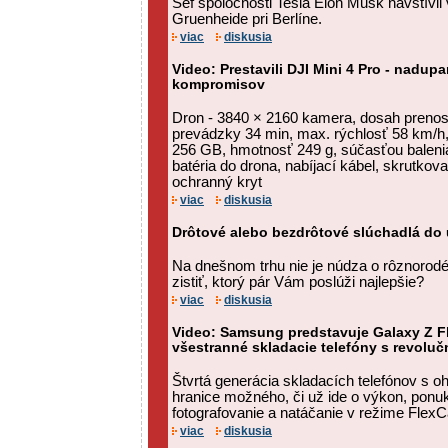
Šéf spoločnosti Tesla Elon Musk navštívil v
Gruenheide pri Berlíne.
viac
diskusia
Video: Prestavili DJI Mini 4 Pro - nadup
kompromisov
Dron - 3840 × 2160 kamera, dosah preno
prevádzky 34 min, max. rýchlosť 58 km/h
256 GB, hmotnosť 249 g, súčasťou balenia
batéria do drona, nabíjací kábel, skrutkov
ochranný kryt
viac
diskusia
Drôtové alebo bezdrôtové slúchadlá do 
Na dnešnom trhu nie je núdza o rôznorodé
zistiť, ktorý pár Vám poslúži najlepšie?
viac
diskusia
Video: Samsung predstavuje Galaxy Z Fl
všestranné skladacie telefóny s revol
Štvrtá generácia skladacích telefónov s 
hranice možného, či už ide o výkon, ponuk
fotografovanie a natáčanie v režime Flex
viac
diskusia