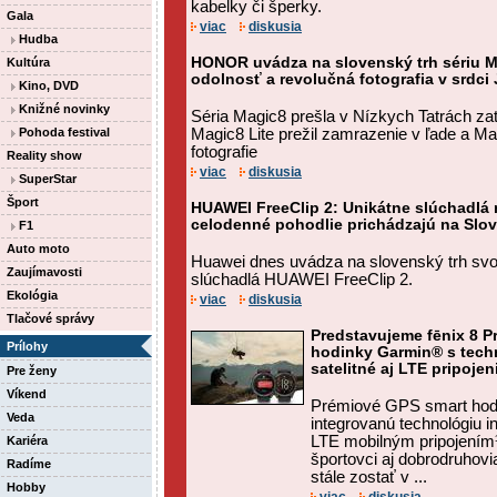
kabelky či šperky.
Gala
viac
diskusia
Hudba
HONOR uvádza na slovenský trh sériu M
Kultúra
odolnosť a revolučná fotografia v srdci
Kino, DVD
Knižné novinky
Séria Magic8 prešla v Nízkych Tatrách z
Pohoda festival
Magic8 Lite prežil zamrazenie v ľade a Ma
fotografie
Reality show
viac
diskusia
SuperStar
Šport
HUAWEI FreeClip 2: Unikátne slúchadlá 
celodenné pohodlie prichádzajú na Slo
F1
Auto moto
Huawei dnes uvádza na slovenský trh sv
Zaujímavosti
slúchadlá HUAWEI FreeClip 2.
Ekológia
viac
diskusia
Tlačové správy
Predstavujeme fēnix 8 Pr
Prílohy
hodinky Garmin® s tech
satelitné aj LTE pripojen
Pre ženy
Víkend
Prémiové GPS smart hodi
Veda
integrovanú technológiu 
LTE mobilným pripojení
Kariéra
športovci aj dobrodruhovi
Radíme
stále zostať v ...
Hobby