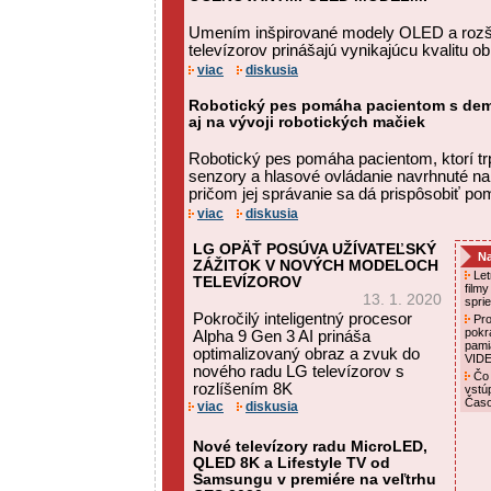
Umením inšpirované modely OLED a rozš
televízorov prinášajú vynikajúcu kvalitu o
viac
diskusia
Robotický pes pomáha pacientom s deme
aj na vývoji robotických mačiek
Robotický pes pomáha pacientom, ktorí t
senzory a hlasové ovládanie navrhnuté na
pričom jej správanie sa dá prispôsobiť po
viac
diskusia
LG OPÄŤ POSÚVA UŽÍVATEĽSKÝ
Na
ZÁŽITOK V NOVÝCH MODELOCH
Letn
TELEVÍZOROV
film
13. 1. 2020
spri
Pokročilý inteligentný procesor
Pro
pokr
Alpha 9 Gen 3 AI prináša
pami
optimalizovaný obraz a zvuk do
VID
nového radu LG televízorov s
Čo 
rozlíšením 8K
vstú
Čas
viac
diskusia
Nové televízory radu MicroLED,
QLED 8K a Lifestyle TV od
Samsungu v premiére na veľtrhu