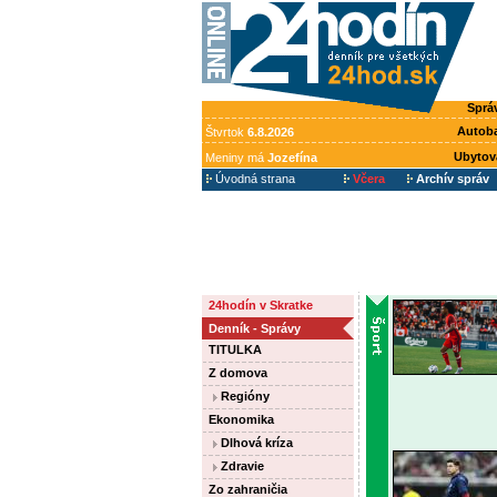
Sprá
Autob
Štvrtok
6.8.2026
Ubytov
Meniny má
Jozefína
Úvodná strana
Včera
Archív správ
24hodín v Skratke
Denník - Správy
TITULKA
Z domova
Regióny
Ekonomika
Dlhová kríza
Zdravie
Zo zahraničia