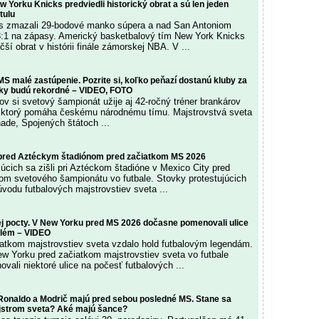
w Yorku Knicks predviedli historický obrat a sú len jeden
tulu
s zmazali 29-bodové manko súpera a nad San Antoniom
:1 na zápasy. Americký basketbalový tím New York Knicks
čší obrat v histórii finále zámorskej NBA. V ...
MS malé zastúpenie. Pozrite si, koľko peňazí dostanú kluby za
bky budú rekordné – VIDEO, FOTO
ov si svetový šampionát užije aj 42-ročný tréner brankárov
 ktorý pomáha českému národnému tímu. Majstrovstvá sveta
nade, Spojených štátoch ...
 pred Aztéckym štadiónom pred začiatkom MS 2026
úcich sa zišli pri Aztéckom štadióne v Mexico City pred
m svetového šampionátu vo futbale. Stovky protestujúcich
úvodu futbalových majstrovstiev sveta ...
ej pocty. V New Yorku pred MS 2026 dočasne pomenovali ulice
elém – VIDEO
atkom majstrovstiev sveta vzdalo hold futbalovým legendám.
 Yorku pred začiatkom majstrovstiev sveta vo futbale
vali niektoré ulice na počesť futbalových ...
 Ronaldo a Modrič majú pred sebou posledné MS. Stane sa
ajstrom sveta? Aké majú šance?