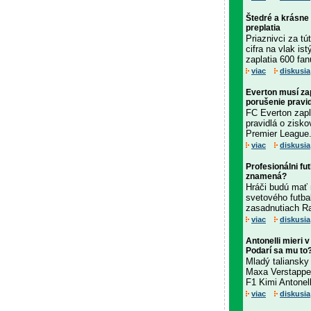
Štedré a krásne
preplatia
Priaznivci za t
cifra na vlak is
zaplatia 600 fan
viac
diskusia
Everton musí za
porušenie pravid
FC Everton zapl
pravidlá o zisko
Premier League.
viac
diskusia
Profesionálni fut
znamená?
Hráči budú mať 
svetového futbal
zasadnutiach Ra
viac
diskusia
Antonelli mieri 
Podarí sa mu to
Mladý taliansky
Maxa Verstappena
F1 Kimi Antonell
viac
diskusia