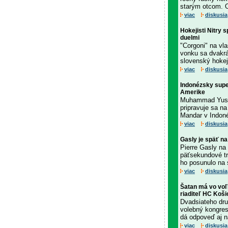
starým otcom. Oz
viac
diskusia
Hokejisti Nitry 
duelmi
"Corgoni" na vla
vonku sa dvakrá
slovenský hokej
viac
diskusia
Indonézsky supe
Amerike
Muhammad Yusuf
pripravuje sa n
Mandar v Indonéz
viac
diskusia
Gasly je späť na
Pierre Gasly na 
päťsekundové tr
ho posunulo na 
viac
diskusia
Šatan má vo voľ
riaditeľ HC Koši
Dvadsiateho dru
volebný kongres
dá odpoveď aj n
viac
diskusia