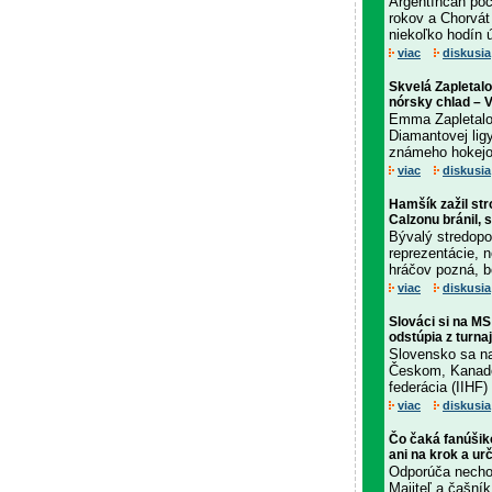
Argentínčan poč
rokov a Chorvát
niekoľko hodín
viac
diskusia
Skvelá Zapletalo
nórsky chlad – 
Emma Zapletalo
Diamantovej ligy
známeho hokejov
viac
diskusia
Hamšík zažil st
Calzonu bránil,
Bývalý stredopo
reprezentácie, 
hráčov pozná, bo
viac
diskusia
Slováci si na MS
odstúpia z turna
Slovensko sa na
Českom, Kanado
federácia (IIHF)
viac
diskusia
Čo čaká fanúšik
ani na krok a urč
Odporúča nechodi
Majiteľ a čašní