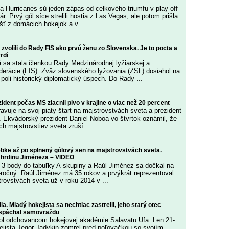
na Hurricanes sú jeden zápas od celkového triumfu v play-off
r. Prvý gól síce strelili hostia z Las Vegas, ale potom prišla
šť z domácich hokejok a v ...
zvolili do Rady FIS ako prvú ženu zo Slovenska. Je to pocta a
rdí
 sa stala členkou Rady Medzinárodnej lyžiarskej a
derácie (FIS). Zväz slovenského lyžovania (ZSL) dosiahol na
oli historický diplomatický úspech. Do Rady ...
dent počas MS zlacnil pivo v krajine o viac než 20 percent
avuje na svoj piaty štart na majstrovstvách sveta a prezident
k. Ekvádorský prezident Daniel Noboa vo štvrtok oznámil, že
h majstrovstiev sveta zruší ...
ebke až po splnený gólový sen na majstrovstvách sveta.
 hrdinu Jiméneza – VIDEO
3 body do tabuľky A-skupiny a Raúl Jiménez sa dočkal na
ročný. Raúl Jiménez má 35 rokov a prvýkrát reprezentoval
rovstvách sveta už v roku 2014 v ...
a. Mladý hokejista sa nechtiac zastrelil, jeho starý otec
a spáchal samovraždu
ol odchovancom hokejovej akadémie Salavatu Ufa. Len 21-
ejista Jegor Jadykin zomrel pred poľovačkou so svojím