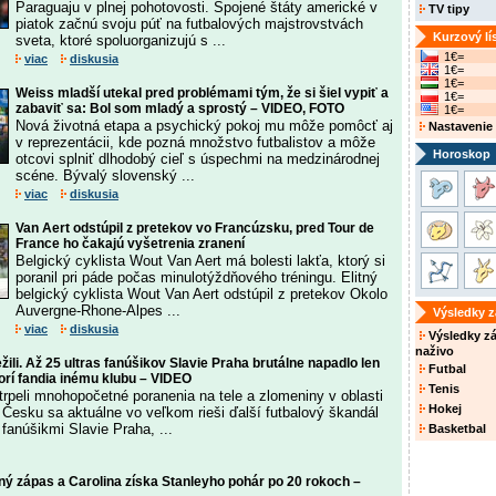
Paraguaju v plnej pohotovosti. Spojené štáty americké v
TV tipy
piatok začnú svoju púť na futbalových majstrovstvách
Kurzový lí
sveta, ktoré spoluorganizujú s ...
1€=
viac
diskusia
1€=
1€=
Weiss mladší utekal pred problémami tým, že si šiel vypiť a
1€=
zabaviť sa: Bol som mladý a sprostý – VIDEO, FOTO
1€=
Nová životná etapa a psychický pokoj mu môže pomôcť aj
Nastavenie
v reprezentácii, kde pozná množstvo futbalistov a môže
Horoskop
otcovi splniť dlhodobý cieľ s úspechmi na medzinárodnej
scéne. Bývalý slovenský ...
viac
diskusia
Van Aert odstúpil z pretekov vo Francúzsku, pred Tour de
France ho čakajú vyšetrenia zranení
Belgický cyklista Wout Van Aert má bolesti lakťa, ktorý si
poranil pri páde počas minulotýždňového tréningu. Elitný
belgický cyklista Wout Van Aert odstúpil z pretekov Okolo
Auvergne-Rhone-Alpes ...
Výsledky 
viac
diskusia
Výsledky z
naživo
ežili. Až 25 ultras fanúšikov Slavie Praha brutálne napadlo len
Futbal
orí fandia inému klubu – VIDEO
Tenis
trpeli mnohopočetné poranenia na tele a zlomeniny v oblasti
Hokej
V Česku sa aktuálne vo veľkom rieši ďalší futbalový škandál
 fanúšikmi Slavie Praha, ...
Basketbal
ný zápas a Carolina získa Stanleyho pohár po 20 rokoch –