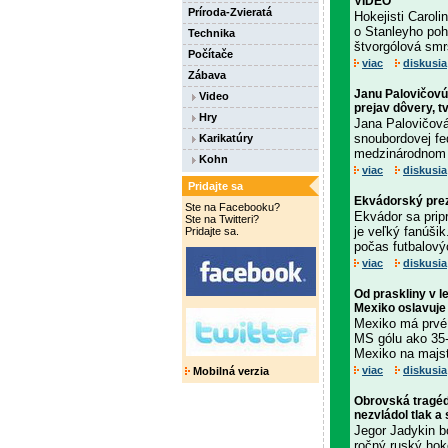
VIDEO
Príroda-Zvieratá
Hokejisti Caroli
o Stanleyho pohá
Technika
štvorgólová smr
Počítače
viac
diskusia
Zábava
Janu Palovičovú 
Video
prejav dôvery, tv
Hry
Jana Palovičová
snoubordovej fe
Karikatúry
medzinárodnom p
Kohn
viac
diskusia
Pridajte sa
Ekvádorský prezi
Ste na Facebooku?
Ekvádor sa pripr
Ste na Twitteri?
je veľký fanúši
Pridajte sa.
počas futbalovýc
viac
diskusia
Od praskliny v l
Mexiko oslavuje
Mexiko má prvé 
MS gólu ako 35-
Mexiko na majst
viac
diskusia
Mobilná verzia
Obrovská tragédi
nezvládol tlak 
Jegor Jadykin b
ročný ruský hok