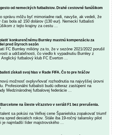
 gesto od nemeckých futbalistov. Drahé cestovné fanúšikom
úto správu môžu byť mimoriadne radi, navyše, ak vedeli, že
tý čas bola až 150 dolárov (130 eur). Nemeckí futbalisti
úšikom z tejto krajiny za cestu ...
platiť konkurenčnému Burnley mastnú kompenzáciu za
iel pred štyroch sezón
atí FC Burnley milióny za to, že v sezóne 2021/2022 porušil
vosti a udržateľnosti, čo viedlo k vypadnutiu Burnley z
 Anglický futbalový klub FC Everton ...
balisti získali svoj hlas v Rade FIFA. Čo to pre hráčov
novú možnosť ovplyvňovať rozhodnutia na najvyššej úrovni
u. Profesionálni futbalisti budú odteraz zastúpení na
dy Medzinárodnej futbalovej federácie ...
v Barcelone na šieste víťazstvo v seriáli F1 bez prerušenia.
?
 talent sa pokúsi na Veľkej cene Španielska zopakovať triumf
 spred desiatich rokov. Stále iba 19-ročný taliansky pilot
i je najmladší líder majstrovského ...