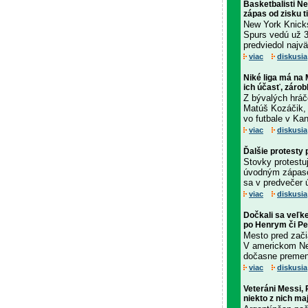
Basketbalisti Ne
zápas od zisku ti
New York Knick
Spurs vedú už 3
predviedol najvä
viac
diskusia
Niké liga má na 
ich účasť, záro
Z bývalých hráč
Matúš Kozáčik,
vo futbale v Ka
viac
diskusia
Ďalšie protesty
Stovky protestuj
úvodným zápaso
sa v predvečer 
viac
diskusia
Dočkali sa veľk
po Henrym či P
Mesto pred zači
V americkom New
dočasne premeno
viac
diskusia
Veteráni Messi,
niekto z nich m