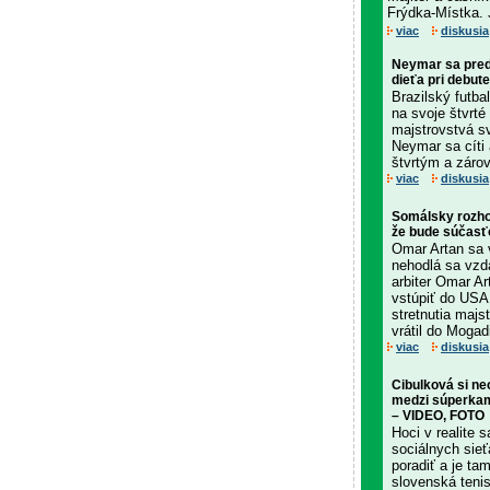
Frýdka-Místka. 
viac
diskusia
Neymar sa pred
dieťa pri debut
Brazilský futba
na svoje štvrté
majstrovstvá sv
Neymar sa cíti 
štvrtým a záro
viac
diskusia
Somálsky rozho
že bude súčasť
Omar Artan sa 
nehodlá sa vzd
arbiter Omar Ar
vstúpiť do USA
stretnutia majs
vrátil do Mogadi
viac
diskusia
Cibulková si n
medzi súperkami
– VIDEO, FOTO
Hoci v realite
sociálnych sie
poradiť a je ta
slovenská teni