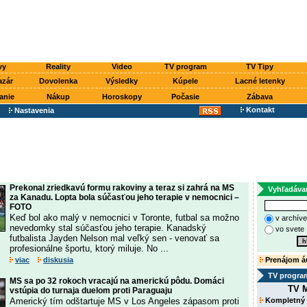
vy
Reality
Video
TV program
TV Tipy
azár
Dovolenka
Výsledky
Kúpele
Lacné letenky
anie
Nákup
Horoskopy
Počasie
Zábava
Kontakt
Nastavenia
Prekonal zriedkavú formu rakoviny a teraz si zahrá na MS
Vyhľadáva
za Kanadu. Lopta bola súčasťou jeho terapie v nemocnici –
FOTO
Keď bol ako malý v nemocnici v Toronte, futbal sa možno
v archív
nevedomky stal súčasťou jeho terapie. Kanadský
vo svete
futbalista Jayden Nelson mal veľký sen - venovať sa
profesionálne športu, ktorý miluje. No ...
viac
diskusia
Prenájom á
TV progra
MS sa po 32 rokoch vracajú na americkú pôdu. Domáci
TV M
vstúpia do turnaja duelom proti Paraguaju
Americký tím odštartuje MS v Los Angeles zápasom proti
Kompletný