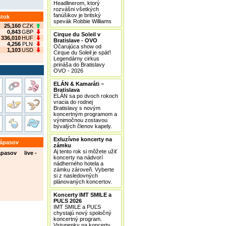
Headlinerom, ktorý
rozvášni všetkých
fanúšikov je britský
stok
spevák Robbie Williams
25,160
CZK
0,843
GBP
Cirque du Soleil v
336,010
HUF
Bratislave - OVO
4,256
PLN
Očarujúca show od
1,103
USD
Cirque du Soleil je späť!
Legendárny cirkus
prináša do Bratislavy
OVO - 2026
ELÁN & Kamaráti –
Bratislava
ELÁN sa po dvoch rokoch
vracia do rodnej
Bratislavy s novým
koncertným programom a
výnimočnou zostavou
bývalých členov kapely.
Exluzívne koncerty na
zápasov
zámku
Aj tento rok si môžete užiť
ápasov live -
koncerty na nádvorí
nádherného hotela a
zámku zároveň. Vyberte
si z nasledovných
plánovaných koncertov.
Koncerty IMT SMILE a
PUĽS 2026
IMT SMILE a PUĽS
chystajú nový spoločný
koncertný program.
Vstupenky na koncerty