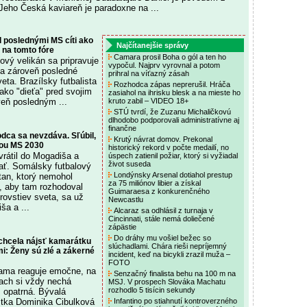
Jeho Česká kaviareň je paradoxne na ...
 poslednými MS cíti ako
Najčítanejšie správy
e na tomto fóre
Camara prosil Boha o gól a ten ho
lový velikán sa pripravuje
vypočul. Najprv vyrovnal a potom
 a zároveň posledné
prihral na víťazný zásah
eta. Brazílsky futbalista
Rozhodca zápas neprerušil. Hráča
ako "dieťa" pred svojim
zasiahol na ihrisku blesk a na mieste ho
veň posledným ...
kruto zabil – VIDEO 18+
STÚ tvrdí, že Zuzanu Michaličkovú
dlhodobo podporovali administratívne aj
finančne
dca sa nevzdáva. Sľúbil,
Krutý návrat domov. Prekonal
ou MS 2030
historický rekord v počte medailí, no
vrátil do Mogadiša a
úspech zatienil požiar, ktorý si vyžiadal
život suseda
ať. Somálsky futbalový
Londýnsky Arsenal dotiahol prestup
tan, ktorý nemohol
za 75 miliónov libier a získal
, aby tam rozhodoval
Guimaraesa z konkurenčného
trovstiev sveta, sa už
Newcastlu
ša a ...
Alcaraz sa odhlásil z turnaja v
Cincinnati, stále nemá doliečené
zápästie
Do dráhy mu vošiel bežec so
echcela nájsť kamarátku
slúchadlami. Chára rieši nepríjemný
: Ženy sú zlé a zákerné
incident, keď na bicykli zrazil muža –
FOTO
 sama reaguje emočne, na
Senzačný finalista behu na 100 m na
ťach si vždy nechá
MSJ. V prospech Slováka Machatu
rozhodlo 5 tisícin sekundy
m opatrná. Bývalá
stka Dominika Cibulková
Infantino po stiahnutí kontroverzného