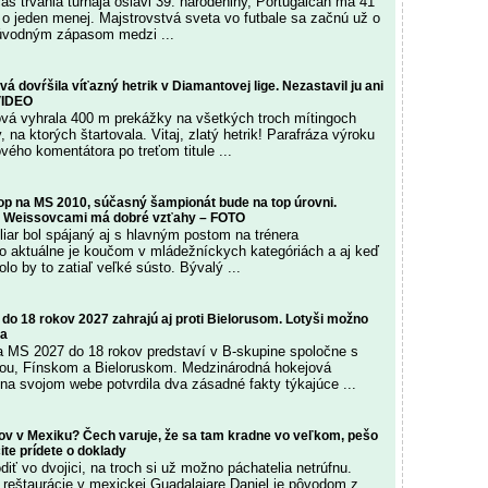
as trvania turnaja oslávi 39. narodeniny, Portugalčan má 41
 o jeden menej. Majstrovstvá sveta vo futbale sa začnú už o
 úvodným zápasom medzi ...
vá dovŕšila víťazný hetrik v Diamantovej lige. Nezastavil ju ani
VIDEO
vá vyhrala 400 m prekážky na všetkých troch mítingoch
, na ktorých štartovala. Vitaj, zlatý hetrik! Parafráza výroku
ého komentátora po treťom titule ...
rop na MS 2010, súčasný šampionát bude na top úrovni.
 s Weissovcami má dobré vzťahy – FOTO
liar bol spájaný aj s hlavným postom na trénera
no aktuálne je koučom v mládežníckych kategóriách a aj keď
lo by to zatiaľ veľké sústo. Bývalý ...
 do 18 rokov 2027 zahrajú aj proti Bielorusom. Lotyši možno
ja
 MS 2027 do 18 rokov predstaví v B-skupine spoločne s
u, Fínskom a Bieloruskom. Medzinárodná hokejová
 na svojom webe potvrdila dva zásadné fakty týkajúce ...
ov v Mexiku? Čech varuje, že sa tam kradne vo veľkom, pešo
ite prídete o doklady
ť vo dvojici, na troch si už možno páchatelia netrúfnu.
k reštaurácie v mexickej Guadalajare Daniel je pôvodom z