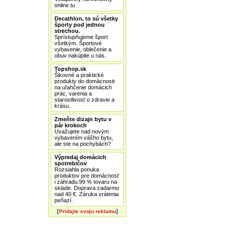
online tu
Decathlon, to sú všetky
športy pod jednou
strechou.
Sprístupňujeme šport
všetkým. Športové
vybavenie, oblečenie a
obuv nakúpite u nás.
Topshop.sk
Šikovné a praktické
produkty do domácnosti
na uľahčenie domácich
prác, varenia a
starostlivosť o zdravie a
krásu.
Zmeňte dizajn bytu v
pár krokoch
Uvažujete nad novým
vybavením vášho bytu,
ale ste na pochybách?
Výpredaj domácich
spotrebičov
Rozsiahla ponuka
produktov pre domácnosť
i záhradu.99 % tovaru na
sklade. Doprava zadarmo
nad 40 €. Záruka vrátenia
peňazí.
[
]
Pridajte svoju reklamu