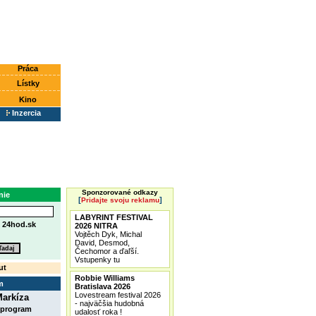
Práca
Lístky
Kino
Inzercia
Sponzorované odkazy
nie
[
]
Pridajte svoju reklamu
LABYRINT FESTIVAL
e
24hod.sk
2026 NITRA
Vojtěch Dyk, Michal
David, Desmod,
Čechomor a ďaľší.
Vstupenky tu
ut
Robbie Williams
m
Bratislava 2026
Lovestream festival 2026
arkíza
- najväčšia hudobná
 program
udalosť roka !