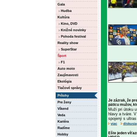
Gala
Hudba
Kultúra
Kino, DVD
Knižné novinky
Pohoda festival
Reality show
SuperStar
Šport
F1
Auto moto
Zaujímavosti
Ekológia
Tlačové správy
Prílohy
Je zázrak, že pr
Pre ženy
päticu mužov, kt
Víkend
Muži pri útoku u
hlavy a tváre. 
Veda
spojený s ultras
Kariéra
viac
diskusia
Radíme
Ešte jeden víťaz
Hobby