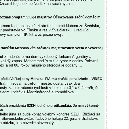
námil to jeho klub Noriľsk na sociálnych ...
spoznali program v Lige majstrov. Účinkovanie začnú domácimi
stnom ľade absolvujú tri stretnutie proti klubom zo Švédska,
t predstavia vo Fínsku a raz v Švajčiarsku. Úradujúci
ový šampión HK Nitra už pozná svoj ...
rfanúšik Messiho víta začiatok majstrovstiev sveta v Severnej
 z Indonézie má dom vyzdobený farbami Argentíny a
a každý zápas. Mohammad Yusuf je rybár z dediny Polewali
ii a od 80. rokov minulého storočia je oddaný ...
 pódiu Veľkej ceny Monaka, FIA mu zrušila penalizácie – VIDEO
trati finišoval na treťom mieste, dostal však dva
esty za prekročenie rýchlosti v boxoch o 0,1 a 0,4 km/h, čo
siedmu priečku. Medzinárodná automobilová ...
bách prezidenta SZĽH jedného protikandáta. Je ním výkonný
ce
hého júna sa bude konať volebný kongres SZĽH. Blížiaci sa
 Slovenského zväzu ľadového hokeja 22. júna v Bratislave
a otázku, kto povedie slovenský ...