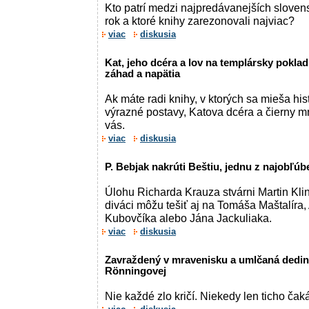
Kto patrí medzi najpredávanejších sloven
rok a ktoré knihy zarezonovali najviac?
viac
diskusia
Kat, jeho dcéra a lov na templársky poklad
záhad a napätia
Ak máte radi knihy, v ktorých sa mieša his
výrazné postavy, Katova dcéra a čierny m
vás.
viac
diskusia
P. Bebjak nakrúti Beštiu, jednu z najobľúb
Úlohu Richarda Krauza stvárni Martin Kl
diváci môžu tešiť aj na Tomáša Maštalíra,
Kubovčíka alebo Jána Jackuliaka.
viac
diskusia
Zavraždený v mravenisku a umlčaná dedina
Rönningovej
Nie každé zlo kričí. Niekedy len ticho čaká