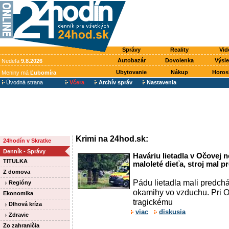
Správy
Reality
Vid
Autobazár
Dovolenka
Výsl
Nedeľa
9.8.2026
Ubytovanie
Nákup
Horos
Meniny má
Ľubomíra
Úvodná strana
Včera
Archív správ
Nastavenia
Krimi na 24hod.sk:
24hodín v Skratke
Denník - Správy
Haváriu lietadla v Očovej n
TITULKA
maloleté dieťa, stroj mal 
Z domova
Pádu lietadla mali predch
Regióny
okamihy vo vzduchu. Pri O
Ekonomika
tragickému
Dlhová kríza
viac
diskusia
Zdravie
Zo zahraničia