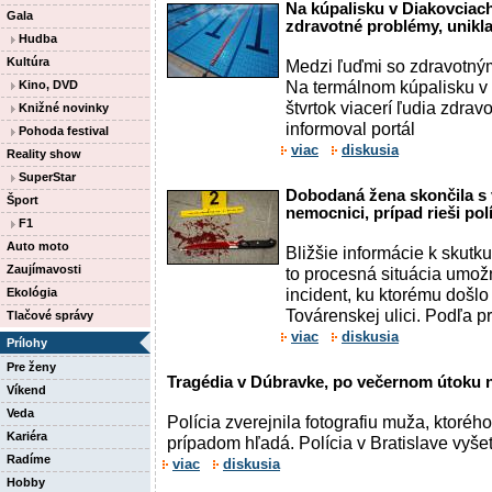
Na kúpalisku v Diakovciach
Gala
zdravotné problémy, unikl
Hudba
Kultúra
Medzi ľuďmi so zdravotnými
Na termálnom kúpalisku v
Kino, DVD
štvrtok viacerí ľudia zdrav
Knižné novinky
informoval portál
Pohoda festival
viac
diskusia
Reality show
SuperStar
Dobodaná žena skončila s 
Šport
nemocnici, prípad rieši pol
F1
Auto moto
Bližšie informácie k skutk
Zaujímavosti
to procesná situácia umožn
incident, ku ktorému došlo
Ekológia
Továrenskej ulici. Podľa p
Tlačové správy
viac
diskusia
Prílohy
Pre ženy
Tragédia v Dúbravke, po večernom útoku n
Víkend
Veda
Polícia zverejnila fotografiu muža, ktorého
Kariéra
prípadom hľadá. Polícia v Bratislave vyšetr
Radíme
viac
diskusia
Hobby