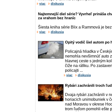
viac
diskusia
Najtemnejší diel série? Vyvrheľ prináša ch
za vrahom bez hraníc
Šiesta kniha série Blix a Rammová je be
viac
diskusia
Opitý vodič šiel autom po h
Policajná hliadka v Český
nemohla nevšimnúť auto zn
hlavnej ceste s jedným ko
čiže na ráfiku. Po zastave
policajti ...
viac
diskusia
Rybári zachránili troch ľu
Dvaja rybári zachránili v n
horiacich unimobuniek v 
nad Moravou v okrese Hodo
trom ľuďom pomohli ešte 