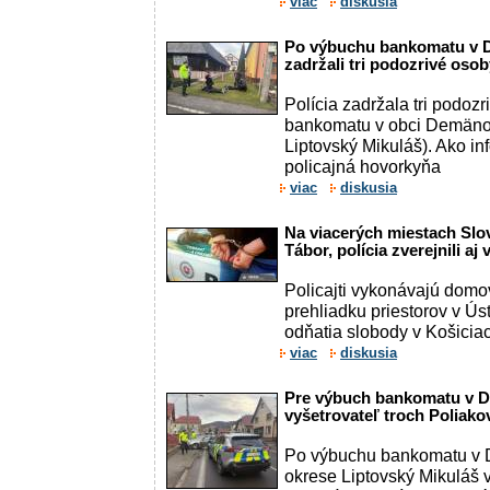
viac
diskusia
Po výbuchu bankomatu v 
zadržali tri podozrivé oso
Polícia zadržala tri podoz
bankomatu v obci Demäno
Liptovský Mikuláš). Ako in
policajná hovorkyňa
viac
diskusia
Na viacerých miestach Slo
Tábor, polícia zverejnili aj
Policajti vykonávajú domov
prehliadku priestorov v Ús
odňatia slobody v Košiciac
viac
diskusia
Pre výbuch bankomatu v D
vyšetrovateľ troch Poliak
Po výbuchu bankomatu v 
okrese Liptovský Mikuláš 