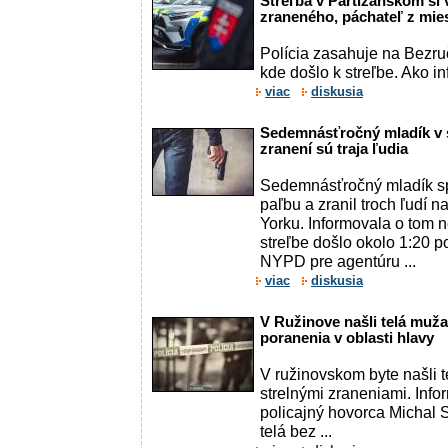
Streľba v Partizánskom si 
zraneného, páchateľ z miest
Polícia zasahuje na Bezruč
kde došlo k streľbe. Ako in
viac
diskusia
Sedemnásťročný mladík v s
zranení sú traja ľudia
Sedemnásťročný mladík spu
paľbu a zranil troch ľudí
Yorku. Informovala o tom n
streľbe došlo okolo 1:20 
NYPD pre agentúru ...
viac
diskusia
V Ružinove našli telá muža 
poranenia v oblasti hlavy
V ružinovskom byte našli 
strelnými zraneniami. Info
policajný hovorca Michal S
telá bez ...