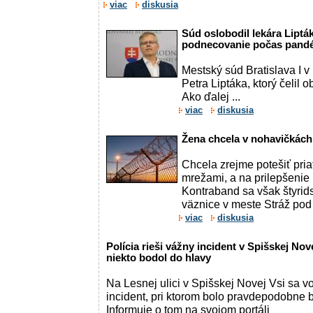
viac
diskusia
Súd oslobodil lekára Lipták
podnecovanie počas pand
Mestský súd Bratislava I v 
Petra Liptáka, ktorý čelil
Ako ďalej ...
viac
diskusia
Žena chcela v nohavičkách
Chcela zrejme potešiť priat
mrežami, a na prilepšenie
Kontraband sa však štyrids
väznice v meste Stráž pod
viac
diskusia
Polícia rieši vážny incident v Spišskej Nov
niekto bodol do hlavy
Na Lesnej ulici v Spišskej Novej Vsi sa v
incident, pri ktorom bolo pravdepodobne 
Informuje o tom na svojom portáli