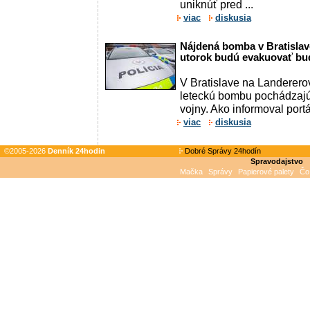
uniknúť pred ...
viac
diskusia
Nájdená bomba v Bratislav
utorok budú evakuovať bud
V Bratislave na Landererov
leteckú bombu pochádzajúc
vojny. Ako informoval portá
viac
diskusia
©2005-2026
Denník 24hodin
Dobré Správy 24hodín
Spravodajstvo
Mačka
Správy
Papierové palety
Čo 