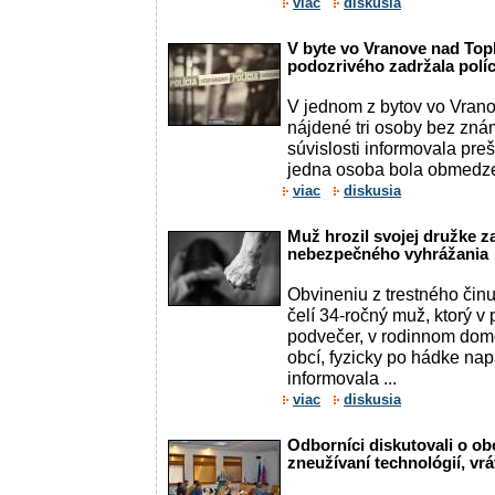
viac
diskusia
V byte vo Vranove nad Topľ
podozrivého zadržala políc
V jednom z bytov vo Vrano
nájdené tri osoby bez znám
súvislosti informovala preš
jedna osoba bola obmedze
viac
diskusia
Muž hrozil svojej družke za
nebezpečného vyhrážania
Obvineniu z trestného či
čelí 34-ročný muž, ktorý v
podvečer, v rodinnom dom
obcí, fyzicky po hádke na
informovala ...
viac
diskusia
Odborníci diskutovali o o
zneužívaní technológií, vrá