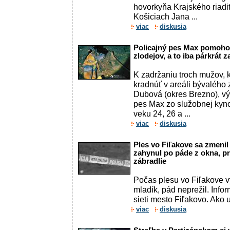
hovorkyňa Krajského riadi
Košiciach Jana ...
viac
diskusia
Policajný pes Max pomohol
zlodejov, a to iba párkrát 
K zadržaniu troch mužov, k
kradnúť v areáli bývaléh
Dubová (okres Brezno), vý
pes Max zo služobnej kyno
veku 24, 26 a ...
viac
diskusia
Ples vo Fiľakove sa zmenil
zahynul po páde z okna, pr
zábradlie
Počas plesu vo Fiľakove v
mladík, pád neprežil. Info
sieti mesto Fiľakovo. Ako 
viac
diskusia