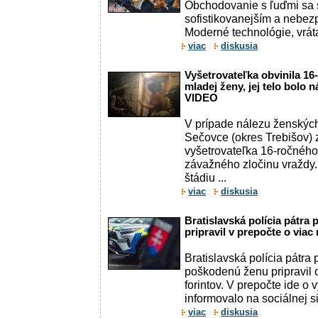
Obchodovanie s ľuďmi sa 
sofistikovanejším a nebe
Moderné technológie, vrátan
viac
diskusia
Vyšetrovateľka obvinila 16
mladej ženy, jej telo bolo 
VIDEO
V prípade nálezu ženských
Sečovce (okres Trebišov) z 
vyšetrovateľka 16-ročného
závažného zločinu vraždy
štádiu ...
viac
diskusia
Bratislavská polícia pátra 
pripravil v prepočte o viac 
Bratislavská polícia pátra 
poškodenú ženu pripravil
forintov. V prepočte ide o 
informovalo na sociálnej sie
viac
diskusia