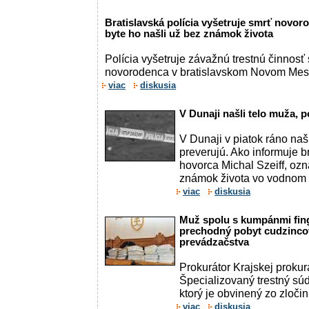
Bratislavská polícia vyšetruje smrť novo
byte ho našli už bez známok života
Polícia vyšetruje závažnú trestnú činnosť
novorodenca v bratislavskom Novom Meste
viac
diskusia
V Dunaji našli telo muža, p
V Dunaji v piatok ráno naš
preverujú. Ako informuje b
hovorca Michal Szeiff, oz
známok života vo vodnom t
viac
diskusia
Muž spolu s kumpánmi fin
prechodný pobyt cudzincov
prevádzačstva
Prokurátor Krajskej prokur
Špecializovaný trestný sú
ktorý je obvinený zo zločin
viac
diskusia