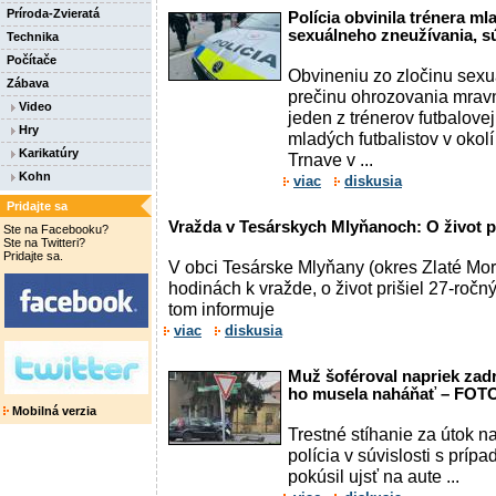
Príroda-Zvieratá
Polícia obvinila trénera ml
sexuálneho zneužívania, s
Technika
Počítače
Obvineniu zo zločinu sex
Zábava
prečinu ohrozovania mrav
Video
jeden z trénerov futbalove
Hry
mladých futbalistov v okol
Karikatúry
Trnave v ...
Kohn
viac
diskusia
Pridajte sa
Vražda v Tesárskych Mlyňanoch: O život p
Ste na Facebooku?
Ste na Twitteri?
Pridajte sa.
V obci Tesárske Mlyňany (okres Zlaté Mo
hodinách k vražde, o život prišiel 27-ročný
tom informuje
viac
diskusia
Muž šoféroval napriek zadr
ho musela naháňať – FOT
Mobilná verzia
Trestné stíhanie za útok n
polícia v súvislosti s príp
pokúsil ujsť na aute ...