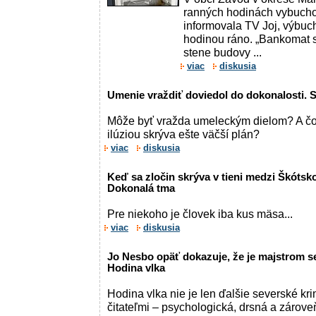
ranných hodinách vybucho
informovala TV Joj, výbuch
hodinou ráno. „Bankomat 
stene budovy ...
viac
diskusia
Umenie vraždiť doviedol do dokonalosti. 
Môže byť vražda umeleckým dielom? A čo
ilúziou skrýva ešte väčší plán?
viac
diskusia
Keď sa zločin skrýva v tieni medzi Škóts
Dokonalá tma
Pre niekoho je človek iba kus mäsa...
viac
diskusia
Jo Nesbo opäť dokazuje, že je majstrom se
Hodina vlka
Hodina vlka nie je len ďalšie severské kri
čitateľmi – psychologická, drsná a zárov