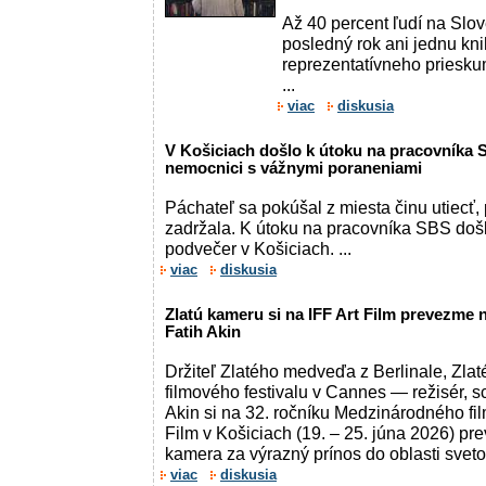
Až 40 percent ľudí na Slo
posledný rok ani jednu kni
reprezentatívneho priesk
...
viac
diskusia
V Košiciach došlo k útoku na pracovníka 
nemocnici s vážnymi poraneniami
Páchateľ sa pokúšal z miesta činu utiecť, 
zadržala. K útoku na pracovníka SBS došl
podvečer v Košiciach. ...
viac
diskusia
Zlatú kameru si na IFF Art Film prevezme 
Fatih Akin
Držiteľ Zlatého medveďa z Berlinale, Zlat
filmového festivalu v Cannes — režisér, s
Akin si na 32. ročníku Medzinárodného fil
Film v Košiciach (19. – 25. júna 2026) p
kamera za výrazný prínos do oblasti sveto
viac
diskusia