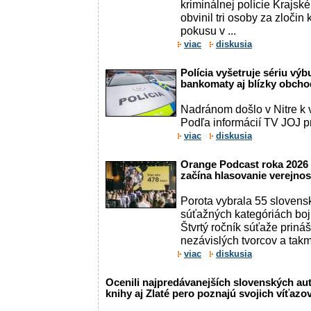
kriminálnej polície Krajské
obvinil tri osoby za zloči
pokusu v ...
viac
diskusia
Polícia vyšetruje sériu výbu
bankomaty aj blízky obcho
Nadránom došlo v Nitre k
Podľa informácií TV JOJ priš
viac
diskusia
Orange Podcast roka 2026
začína hlasovanie verejnos
Porota vybrala 55 slovens
súťažných kategóriách boju
Štvrtý ročník súťaže priná
nezávislých tvorcov a takme
viac
diskusia
Ocenili najpredávanejších slovenských auto
knihy aj Zlaté pero poznajú svojich víťazo