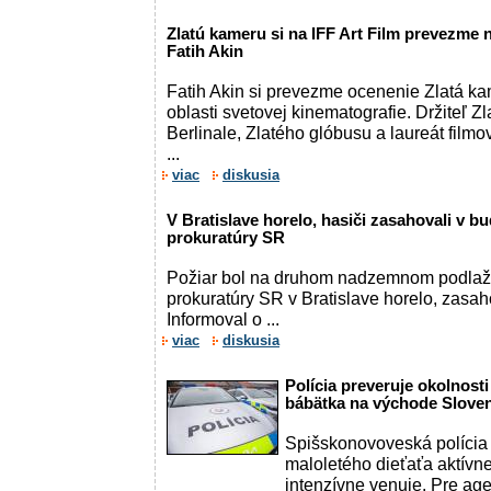
Zlatú kameru si na IFF Art Film prevezme 
Fatih Akin
Fatih Akin si prevezme ocenenie Zlatá ka
oblasti svetovej kinematografie. Držiteľ 
Berlinale, Zlatého glóbusu a laureát film
...
viac
diskusia
V Bratislave horelo, hasiči zasahovali v b
prokuratúry SR
Požiar bol na druhom nadzemnom podlaží.
prokuratúry SR v Bratislave horelo, zasaho
Informoval o ...
viac
diskusia
Polícia preveruje okolnost
bábätka na východe Slove
Spišskonovoveská polícia v
maloletého dieťaťa aktívn
intenzívne venuje. Pre age