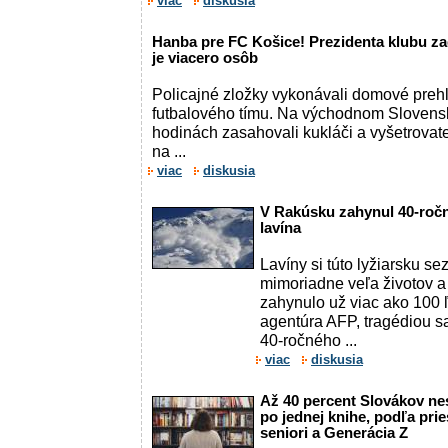
viac
diskusia
Hanba pre FC Košice! Prezidenta klubu zad
je viacero osôb
Policajné zložky vykonávali domové prehli
futbalového tímu. Na východnom Slovens
hodinách zasahovali kukláči a vyšetrovate
na ...
viac
diskusia
V Rakúsku zahynul 40-ročn
lavína
Lavíny si túto lyžiarsku s
mimoriadne veľa životov a
zahynulo už viac ako 100 ľ
agentúra AFP, tragédiou sa
40-ročného ...
viac
diskusia
Až 40 percent Slovákov nes
po jednej knihe, podľa pri
seniori a Generácia Z