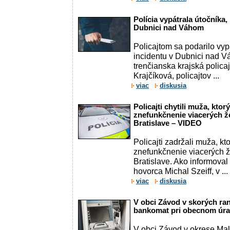
Polícia vypátrala útočníka
Dubnici nad Váhom
Policajtom sa podarilo vy
incidentu v Dubnici nad V
trenčianska krajská polica
Krajčíková, policajtov ...
viac
diskusia
Policajti chytili muža, kto
znefunkčnenie viacerých že
Bratislave – VIDEO
Policajti zadržali muža, k
znefunkčnenie viacerých ž
Bratislave. Ako informoval 
hovorca Michal Szeiff, v ...
viac
diskusia
V obci Závod v skorých r
bankomat pri obecnom úr
V obci Závod v okrese Mal