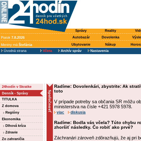
Správy
Reality
Vid
Autobazár
Dovolenka
Výsl
Piatok
7.8.2026
Ubytovanie
Nákup
Horos
Meniny má
Štefánia
Úvodná strana
Včera
Archív správ
Nastavenia
Radíme: Dovolenkári, zbystrite: Ak stratí
24hodín v Skratke
toto
Denník - Správy
TITULKA
V prípade potreby sa občania SR môžu obr
Z domova
ministerstva na čísle +421 5978 5978.
viac
diskusia
Regióny
Ekonomika
Radíme: Bodla vás včela? Túto chybu ro
Dlhová kríza
zhoršiť následky. Čo robiť ako prvé?
Zdravie
Záchranári zároveň zdôrazňujú, že aj pri 
Zo zahraničia