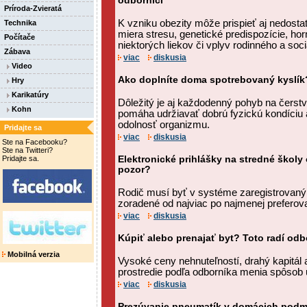
odborníci
Príroda-Zvieratá
K vzniku obezity môže prispieť aj nedost
Technika
miera stresu, genetické predispozície, ho
Počítače
niektorých liekov či vplyv rodinného a soci
Zábava
viac
diskusia
Video
Ako doplníte doma spotrebovaný kyslík?
Hry
Karikatúry
Dôležitý je aj každodenný pohyb na čerst
Kohn
pomáha udržiavať dobrú fyzickú kondíciu 
odolnosť organizmu.
Pridajte sa
viac
diskusia
Ste na Facebooku?
Ste na Twitteri?
Pridajte sa.
Elektronické prihlášky na stredné školy 
pozor?
Rodič musí byť v systéme zaregistrovaný.
zoradené od najviac po najmenej preferov
viac
diskusia
Kúpiť alebo prenajať byt? Toto radí odb
Mobilná verzia
Vysoké ceny nehnuteľností, drahý kapitál
prostredie podľa odborníka menia spôsob 
viac
diskusia
Prezúvanie pneumatík v domácich podm