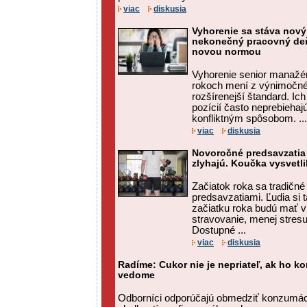
viac
diskusia
Vyhorenie sa stáva nov
nekonečný pracovný deň
novou normou
Vyhorenie senior manažé
rokoch mení z výnimočnéh
rozšírenejší štandard. Ic
pozícií často neprebiehaj
konfliktným spôsobom. ...
viac
diskusia
Novoročné predsavzatia
zlyhajú. Koučka vysvetli
Začiatok roka sa tradičn
predsavzatiami. Ľudia si t
začiatku roka budú mať v
stravovanie, menej stresu
Dostupné ...
viac
diskusia
Radíme: Cukor nie je nepriateľ, ak ho 
vedome
Odborníci odporúčajú obmedziť konzumác