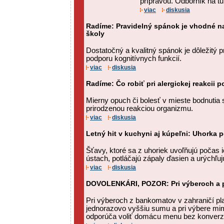
prípravou. Odborník na tur
viac
diskusia
Radíme: Pravidelný spánok je vhodné na
školy
Dostatočný a kvalitný spánok je dôležitý p
podporu kognitívnych funkcií.
viac
diskusia
Radíme: Čo robiť pri alergickej reakcii
Mierny opuch či bolesť v mieste bodnutia 
prirodzenou reakciou organizmu.
viac
diskusia
Letný hit v kuchyni aj kúpeľni: Uhorka 
Šťavy, ktoré sa z uhoriek uvoľňujú počas 
ústach, potláčajú zápaly ďasien a urýchľujú
viac
diskusia
DOVOLENKÁRI, POZOR: Pri výberoch a p
Pri výberoch z bankomatov v zahraničí platí
jednorazovo vyššiu sumu a pri výbere mi
odporúča voliť domácu menu bez konverz