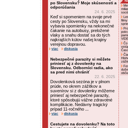
Na
po Slovensku? Moje skúsenosti a
Met
odporúčania
mili
24. 6. 2025
soci
Keď si spomeniem na svoje prvé
Letn
film
cesty po Slovensku, vždy sa mi
spri
vybavia spomienky na nekonečné
Pro
čakanie na autobusy, preložené
pokr
vlaky a snahu dostať sa do tých
pami
VID
najkrajších kútov našej krajiny
Čo 
verejnou dopravou.
vstú
viac
diskusia
Čas
Čia
Hloh
Nebezpečné parazity si môžete
záži
priniesť aj z dovolenky na
Fes
Slovensku. Odborníci radia, ako
duše
sa pred nimi chrániť
obči
22. 6. 2025
Dovolenková sezóna je v plnom
prúde, no okrem zážitkov a
suvenírov si z dovolenky môžeme
priniesť aj nebezpečné parazity,
ktoré spôsobujú vážne zdravotné
komplikácie. Nedávny tragický
prípad 11-ročného ...
viac
diskusia
Cestujete na dovolenku? Na toto