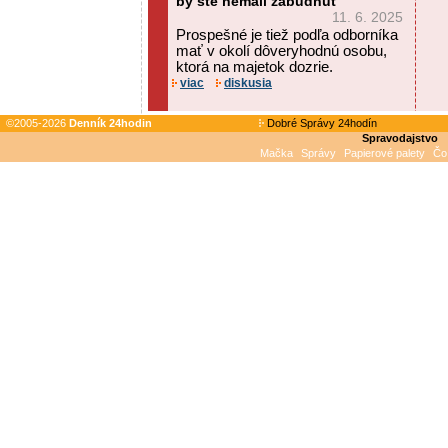
by ste nemali zabudnúť
11. 6. 2025
Prospešné je tiež podľa odborníka
mať v okolí dôveryhodnú osobu,
ktorá na majetok dozrie.
viac
diskusia
©2005-2026
Denník 24hodin
Dobré Správy 24hodín
Spravodajstvo
Mačka
Správy
Papierové palety
Čo 