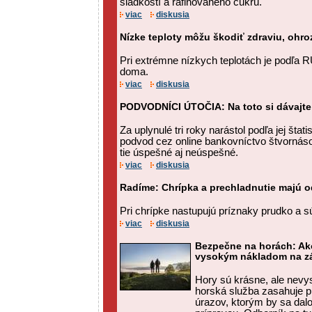
sladkostí a rafinovaného cukru.
viac
diskusia
Nízke teploty môžu škodiť zdraviu, ohro
Pri extrémne nízkych teplotách je podľa 
doma.
viac
diskusia
PODVODNÍCI ÚTOČIA: Na toto si dávajte
Za uplynulé tri roky narástol podľa jej štat
podvod cez online bankovníctvo štvornás
tie úspešné aj neúspešné.
viac
diskusia
Radíme: Chrípka a prechladnutie majú od
Pri chrípke nastupujú príznaky prudko a s
viac
diskusia
Bezpečne na horách: Ak
vysokým nákladom na zá
Hory sú krásne, ale nevy
horská služba zasahuje p
úrazov, ktorým by sa dal