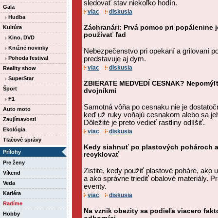
sledovať stav niekoľko hodín.
Gala
viac
diskusia
Hudba
Záchranári: Prvá pomoc pri popálenine j
Kultúra
používať ľad
Kino, DVD
Knižné novinky
Nebezpečenstvo pri opekaní a grilovaní p
Pohoda festival
predstavuje aj dym.
viac
diskusia
Reality show
SuperStar
ZBIERATE MEDVEDÍ CESNAK? Nepomýľte 
Šport
dvojníkmi
F1
Samotná vôňa po cesnaku nie je dostatoč
Auto moto
keď už ruky voňajú cesnakom alebo sa jeho
Zaujímavosti
Dôležité je preto vedieť rastliny odlíšiť.
Ekológia
viac
diskusia
Tlačové správy
Kedy siahnuť po plastových pohároch a
Prílohy
recyklovať
Pre ženy
Zistite, kedy použiť plastové poháre, ako u
Víkend
a ako správne triediť obalové materiály. Pr
Veda
eventy.
Kariéra
viac
diskusia
Radíme
Na vznik obezity sa podieľa viacero fakt
Hobby