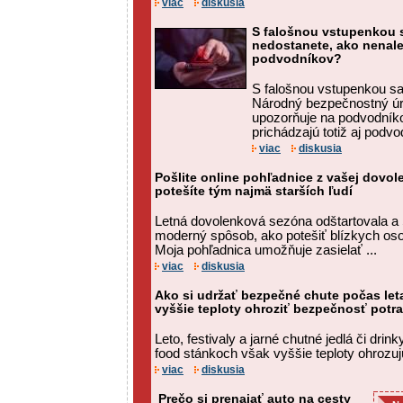
viac
diskusia
S falošnou vstupenkou s
nedostanete, ako nenalet
podvodníkov?
S falošnou vstupenkou sa 
Národný bezpečnostný úr
upozorňuje na podvodníkov
prichádzajú totiž aj podvodn
viac
diskusia
Pošlite online pohľadnice z vašej dovol
potešíte tým najmä starších ľudí
Letná dovolenková sezóna odštartovala a
moderný spôsob, ako potešiť blízkych o
Moja pohľadnica umožňuje zasielať ...
viac
diskusia
Ako si udržať bezpečné chute počas let
vyššie teploty ohroziť bezpečnosť potra
Leto, festivaly a jarné chutné jedlá či drink
food stánkoch však vyššie teploty ohrozu
viac
diskusia
Prečo si prenajať auto na cesty