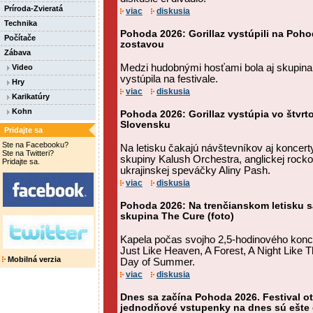
Príroda-Zvieratá
viac
diskusia
Technika
Pohoda 2026: Gorillaz vystúpili na Poh
Počítače
zostavou
Zábava
Medzi hudobnými hosťami bola aj skupina I
Video
vystúpila na festivale.
Hry
viac
diskusia
Karikatúry
Kohn
Pohoda 2026: Gorillaz vystúpia vo štvrt
Slovensku
Pridajte sa
Ste na Facebooku?
Na letisku čakajú návštevníkov aj koncerty
Ste na Twitteri?
skupiny Kalush Orchestra, anglickej rocko
Pridajte sa.
ukrajinskej speváčky Aliny Pash.
viac
diskusia
Pohoda 2026: Na trenčianskom letisku sa
skupina The Cure (foto)
Kapela počas svojho 2,5-hodinového konc
Just Like Heaven, A Forest, A Night Like T
Mobilná verzia
Day of Summer.
viac
diskusia
Dnes sa začína Pohoda 2026. Festival ot
jednodňové vstupenky na dnes sú ešte