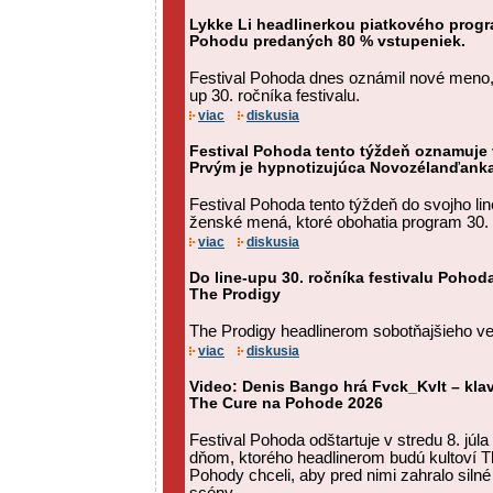
Lykke Li headlinerkou piatkového prog
Pohodu predaných 80 % vstupeniek.
Festival Pohoda dnes oznámil nové meno, k
up 30. ročníka festivalu.
viac
diskusia
Festival Pohoda tento týždeň oznamuje
Prvým je hypnotizujúca Novozélanďank
Festival Pohoda tento týždeň do svojho li
ženské mená, ktoré obohatia program 30.
viac
diskusia
Do line-upu 30. ročníka festivalu Pohod
The Prodigy
The Prodigy headlinerom sobotňajšieho v
viac
diskusia
Video: Denis Bango hrá Fvck_Kvlt – kla
The Cure na Pohode 2026
Festival Pohoda odštartuje v stredu 8. jú
dňom, ktorého headlinerom budú kultoví T
Pohody chceli, aby pred nimi zahralo sil