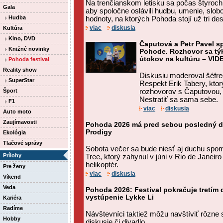
Na trenčianskom letisku sa počas štyroch dn
Gala
aby spoločne oslávili hudbu, umenie, slob
Hudba
hodnoty, na ktorých Pohoda stojí už tri des
viac
diskusia
Kultúra
Kino, DVD
Čaputová a Petr Pavel s
Knižné novinky
Pohode. Rozhovor sa týka
útokov na kultúru – VID
Pohoda festival
Reality show
Diskusiu moderoval šéfre
SuperStar
Respekt Erik Tabery, ktor
Šport
rozhovorov s Čaputovou, 
Nestratiť sa sama sebe.
F1
viac
diskusia
Auto moto
Zaujímavosti
Pohoda 2026 má pred sebou posledný de
Prodigy
Ekológia
Tlačové správy
Sobota večer sa bude niesť aj duchu spo
Prílohy
Tree, ktorý zahynul v júni v Rio de Janeir
helikoptér.
Pre ženy
viac
diskusia
Víkend
Veda
Pohoda 2026: Festival pokračuje tretím 
vystúpenie Lykke Li
Kariéra
Radíme
Návštevníci taktiež môžu navštíviť rôzne 
Hobby
diskusie či divadlo.