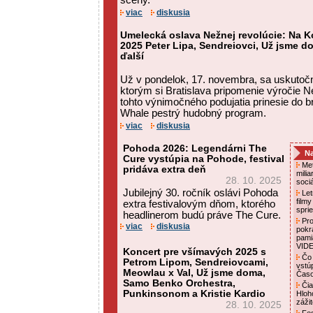
scény.
viac
diskusia
Umelecká oslava Nežnej revolúcie: Na K
2025 Peter Lipa, Sendreiovci, Už jsme d
ďalší
Už v pondelok, 17. novembra, sa uskutoč
ktorým si Bratislava pripomenie výročie Ne
tohto výnimočného podujatia prinesie do b
Whale pestrý hudobný program.
viac
diskusia
Pohoda 2026: Legendárni The
Na
Cure vystúpia na Pohode, festival
Met
pridáva extra deň
mili
28. 10. 2025
soci
Jubilejný 30. ročník oslávi Pohoda
Letn
film
extra festivalovým dňom, ktorého
spri
headlinerom budú práve The Cure.
Pro
viac
diskusia
pokr
pami
VID
Koncert pre všímavých 2025 s
Čo 
Petrom Lipom, Sendreiovcami,
vstú
Meowlau x Val, Už jsme doma,
Čas
Samo Benko Orchestra,
Čia
Punkinsonom a Kristie Kardio
Hloh
záži
28. 10. 2025