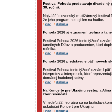
Festival Pohoda predstavuje divadelný p
30. ročník
Najväčší slovenský multižánrový festival
že jeho program nestojí len na hudbe.
viac
diskusia
Pohoda 2026 aj v znamení techna a tan
Festival Pohoda 2026 tento týždeň oznám
tanečných DJov a producentov, ktorí dopln
ročníka.
viac
diskusia
Pohoda 2026 predstavuje päť nových s
Festival Pohoda tento týždeň oznámil pä
interpretov a interpretiek, ktorí reprezentu
domácej hudobnej scény.
viac
diskusia
Na Koncerte pre Ukrajinu vystúpia Alina
zbor Sirénčatá
V nedeľu 22. februára sa na bratislavsk
uskutoční Koncert pre Ukrajinu.
viac
diskusia