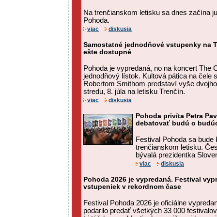
Na trenčianskom letisku sa dnes začína jub
Pohoda.
viac
diskusia
Samostatné jednodňové vstupenky na T
ešte dostupné
Pohoda je vypredaná, no na koncert The C
jednodňový lístok. Kultová pätica na čele
Robertom Smithom predstaví vyše dvojho
stredu, 8. júla na letisku Trenčín.
viac
diskusia
Pohoda privíta Petra Pa
debatovať budú o budú
Festival Pohoda sa bude k
trenčianskom letisku. Čes
bývalá prezidentka Sloven
viac
diskusia
Pohoda 2026 je vypredaná. Festival vyp
vstupeniek v rekordnom čase
Festival Pohoda 2026 je oficiálne vypred
podarilo predať všetkých 33 000 festival