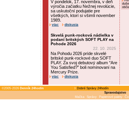
Fes
V pondelok, 17. novembra, v deň
duše
výročia začiatku Nežnej revolúcie,
obči
sa uskutoční podujatie pre
všetkých, ktorí si všimli november
1989.
viac
diskusia
Skvelá punk-rocková nádielka v
podaní britských SOFT PLAY na
Pohode 2026
22. 10. 2025
Na Pohodu 2026 príde skvelé
britské punk-rockové duo SOFT
PLAY. Za svoj debutový album “Are
You Satisfied?” boli nominovaní na
Mercury Prize.
viac
diskusia
©2005-2026
Denník 24hodin
Dobré Správy 24hodín
Spravodajstvo
Mačka
Správy
Papierové palety
Čo 