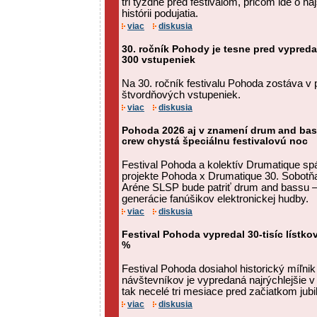
tri týždne pred festivalom, pričom ide o n
histórii podujatia.
viac
diskusia
30. ročník Pohody je tesne pred vypred
300 vstupeniek
Na 30. ročník festivalu Pohoda zostáva v p
štvordňových vstupeniek.
viac
diskusia
Pohoda 2026 aj v znamení drum and bas
crew chystá špeciálnu festivalovú noc
Festival Pohoda a kolektív Drumatique spá
projekte Pohoda x Drumatique 30. Sobotňaj
Aréne SLSP bude patriť drum and bassu – 
generácie fanúšikov elektronickej hudby.
viac
diskusia
Festival Pohoda vypredal 30-tisíc lístko
%
Festival Pohoda dosiahol historický míľnik
návštevníkov je vypredaná najrýchlejšie v hi
tak necelé tri mesiace pred začiatkom jubi
viac
diskusia