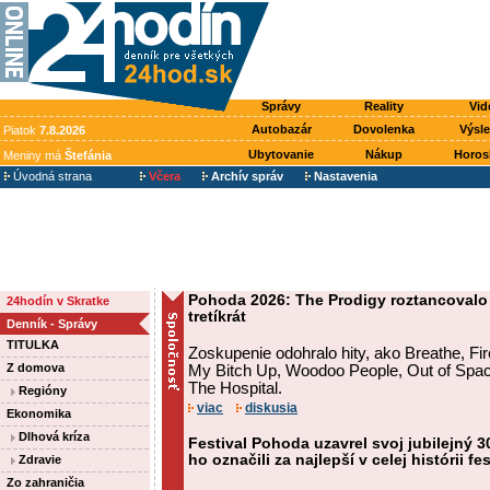
Správy
Reality
Vid
Autobazár
Dovolenka
Výsl
Piatok
7.8.2026
Ubytovanie
Nákup
Horos
Meniny má
Štefánia
Úvodná strana
Včera
Archív správ
Nastavenia
Pohoda 2026: The Prodigy roztancovalo 
24hodín v Skratke
tretíkrát
Denník - Správy
TITULKA
Zoskupenie odohralo hity, ako Breathe, F
Z domova
My Bitch Up, Woodoo People, Out of Spac
The Hospital.
Regióny
viac
diskusia
Ekonomika
Dlhová kríza
Festival Pohoda uzavrel svoj jubilejný 30
ho označili za najlepší v celej histórii fe
Zdravie
Zo zahraničia