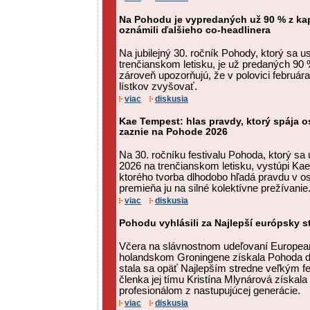
Na Pohodu je vypredaných už 90 % z kapa
oznámili ďalšieho co-headlinera
Na jubilejný 30. ročník Pohody, ktorý sa u
trenčianskom letisku, je už predaných 90 %
zároveň upozorňujú, že v polovici februá
lístkov zvyšovať.
viac
diskusia
Kae Tempest: hlas pravdy, ktorý spája 
zaznie na Pohode 2026
Na 30. ročníku festivalu Pohoda, ktorý sa u
2026 na trenčianskom letisku, vystúpi Ka
ktorého tvorba dlhodobo hľadá pravdu v o
premieňa ju na silné kolektívne prežívanie
viac
diskusia
Pohodu vyhlásili za Najlepší európsky st
Včera na slávnostnom udeľovaní European
holandskom Groningene získala Pohoda 
stala sa opäť Najlepším stredne veľkým f
členka jej tímu Kristína Mlynárová získal
profesionálom z nastupujúcej generácie.
viac
diskusia