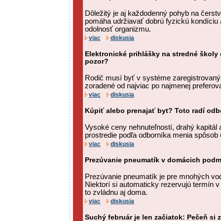
Dôležitý je aj každodenný pohyb na čerst
pomáha udržiavať dobrú fyzickú kondíciu 
odolnosť organizmu.
viac
diskusia
Elektronické prihlášky na stredné školy 
pozor?
Rodič musí byť v systéme zaregistrovaný.
zoradené od najviac po najmenej preferov
viac
diskusia
Kúpiť alebo prenajať byt? Toto radí odb
Vysoké ceny nehnuteľností, drahý kapitál
prostredie podľa odborníka menia spôsob 
viac
diskusia
Prezúvanie pneumatík v domácich podm
Prezúvanie pneumatík je pre mnohých vodi
Niektorí si automaticky rezervujú termín v 
to zvládnu aj doma.
viac
diskusia
Suchý február je len začiatok: Pečeň si 