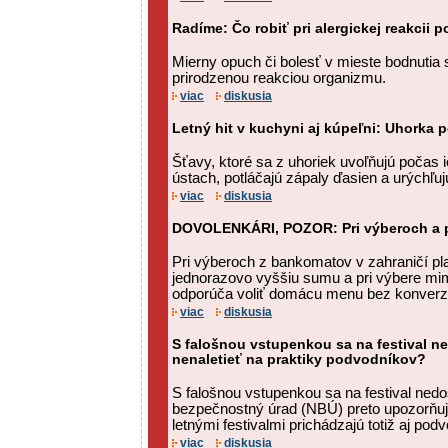
Radíme: Čo robiť pri alergickej reakcii
Mierny opuch či bolesť v mieste bodnutia 
prirodzenou reakciou organizmu.
viac
diskusia
Letný hit v kuchyni aj kúpeľni: Uhorka 
Šťavy, ktoré sa z uhoriek uvoľňujú počas 
ústach, potláčajú zápaly ďasien a urýchľujú
viac
diskusia
DOVOLENKÁRI, POZOR: Pri výberoch a p
Pri výberoch z bankomatov v zahraničí platí
jednorazovo vyššiu sumu a pri výbere mi
odporúča voliť domácu menu bez konverz
viac
diskusia
S falošnou vstupenkou sa na festival n
nenaletieť na praktiky podvodníkov?
S falošnou vstupenkou sa na festival ned
bezpečnostný úrad (NBÚ) preto upozorňuj
letnými festivalmi prichádzajú totiž aj podvod
viac
diskusia