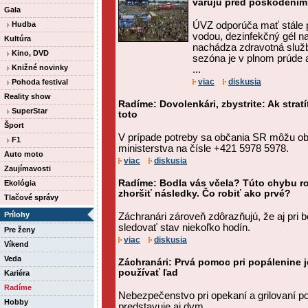
varujú pred poškodením
Gala
Hudba
ÚVZ odporúča mať stále pr
vodou, dezinfekčný gél na
Kultúra
nachádza zdravotná služb
Kino, DVD
sezóna je v plnom prúde a
Knižné novinky
...
viac
diskusia
Pohoda festival
Reality show
Radíme: Dovolenkári, zbystrite: Ak stratí
SuperStar
toto
Šport
V prípade potreby sa občania SR môžu obr
F1
ministerstva na čísle +421 5978 5978.
Auto moto
viac
diskusia
Zaujímavosti
Radíme: Bodla vás včela? Túto chybu ro
Ekológia
zhoršiť následky. Čo robiť ako prvé?
Tlačové správy
Prílohy
Záchranári zároveň zdôrazňujú, že aj pri 
sledovať stav niekoľko hodín.
Pre ženy
viac
diskusia
Víkend
Veda
Záchranári: Prvá pomoc pri popálenine j
používať ľad
Kariéra
Radíme
Nebezpečenstvo pri opekaní a grilovaní p
Hobby
predstavuje aj dym.