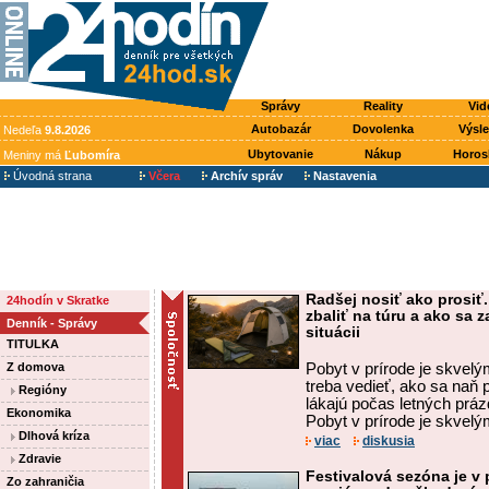
Správy
Reality
Vid
Autobazár
Dovolenka
Výsl
Nedeľa
9.8.2026
Ubytovanie
Nákup
Horos
Meniny má
Ľubomíra
Úvodná strana
Včera
Archív správ
Nastavenia
Radšej nosiť ako prosiť.
24hodín v Skratke
zbaliť na túru a ako sa 
Denník - Správy
situácii
TITULKA
Z domova
Pobyt v prírode je skve
treba vedieť, ako sa naň p
Regióny
lákajú počas letných práz
Ekonomika
Pobyt v prírode je skvelý
Dlhová kríza
viac
diskusia
Zdravie
Festivalová sezóna je v 
Zo zahraničia