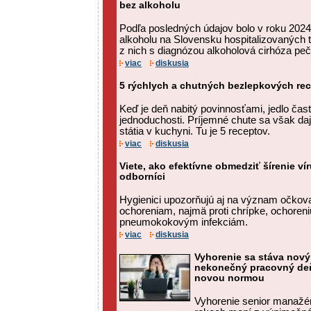
bez alkoholu
Podľa posledných údajov bolo v roku 2024
alkoholu na Slovensku hospitalizovaných t
z nich s diagnózou alkoholová cirhóza peč
viac
diskusia
5 rýchlych a chutných bezlepkových re
Keď je deň nabitý povinnosťami, jedlo čas
jednoduchosti. Príjemné chute sa však daj
státia v kuchyni. Tu je 5 receptov.
viac
diskusia
Viete, ako efektívne obmedziť šírenie ví
odborníci
Hygienici upozorňujú aj na význam očkova
ochoreniam, najmä proti chrípke, ochore
pneumokokovým infekciám.
viac
diskusia
Vyhorenie sa stáva nov
nekonečný pracovný deň
novou normou
Vyhorenie senior manažé