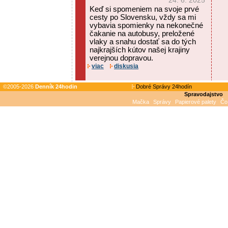
24. 6. 2025
Keď si spomeniem na svoje prvé
cesty po Slovensku, vždy sa mi
vybavia spomienky na nekonečné
čakanie na autobusy, preložené
vlaky a snahu dostať sa do tých
najkrajších kútov našej krajiny
verejnou dopravou.
viac
diskusia
©2005-2026
Denník 24hodin
Dobré Správy 24hodín
Spravodajstvo
Mačka
Správy
Papierové palety
Čo 