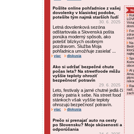
Pošlite online pohľadnice z vašej
Na
dovolenky v klasickej podobe,
Rob
potešíte tým najmä starších ľudí
LOVE
30. 6. 2025
Vstu
dost
Letná dovolenková sezóna
Fes
odštartovala a Slovenská pošta
zdra
ponúka moderný spôsob, ako
sluc
potešiť blízkych osobným
Na 
pozdravom. Služba Moja
Bedn
ktor
pohľadnica umožňuje zasielať ...
najl
viac
diskusia
Spo
Kome
obce
Ako si udržať bezpečné chute
AI p
počas leta? Na streetfoode môžu
Amaz
vyššie teploty ohroziť
plyn
bezpečnosť potravín
reko
29. 6. 2025
Rad
radí,
Leto, festivaly a jarné chutné jedlá či
zach
drinky patria k sebe. Na street food
stánkoch však vyššie teploty
ohrozujú bezpečnosť potravín.
viac
diskusia
Prečo si prenajať auto na cesty
po Slovensku? Moje skúsenosti a
odporúčania