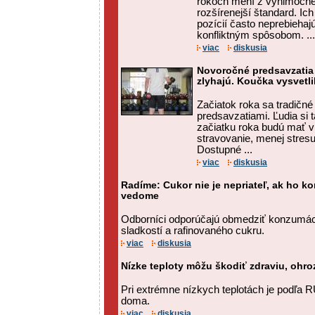
rokoch mení z výnimočnéh
rozšírenejší štandard. Ic
pozícií často neprebiehaj
konfliktným spôsobom. ...
viac
diskusia
Novoročné predsavzatia
zlyhajú. Koučka vysvetli
Začiatok roka sa tradičn
predsavzatiami. Ľudia si t
začiatku roka budú mať v
stravovanie, menej stresu
Dostupné ...
viac
diskusia
Radíme: Cukor nie je nepriateľ, ak ho 
vedome
Odborníci odporúčajú obmedziť konzumác
sladkostí a rafinovaného cukru.
viac
diskusia
Nízke teploty môžu škodiť zdraviu, ohro
Pri extrémne nízkych teplotách je podľa 
doma.
viac
diskusia