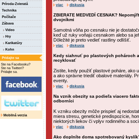
Príroda-Zvieratá
viac
diskusia
Technika
ZBIERATE MEDVEDÍ CESNAK? Nepomýľte 
Počítače
dvojníkmi
Zábava
Samotná vôňa po cesnaku nie je dostatoč
Video
keď už ruky voňajú cesnakom alebo sa jeho
Hry
Dôležité je preto vedieť rastliny odlíšiť.
Karikatúry
viac
diskusia
Kohn
Kedy siahnuť po plastových pohároch a
Pridajte sa
recyklovať
Ste na Facebooku?
Ste na Twitteri?
Zistite, kedy použiť plastové poháre, ako u
Pridajte sa.
a ako správne triediť obalové materiály. Pr
eventy.
viac
diskusia
Na vznik obezity sa podieľa viacero fakt
odborníci
K vzniku obezity môže prispieť aj nedost
Mobilná verzia
miera stresu, genetické predispozície, ho
niektorých liekov či vplyv rodinného a soci
viac
diskusia
Ako doplníte doma spotrebovaný kyslík?