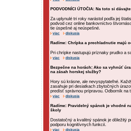
PODVODNÍCI ÚTOČIA: Na toto si dávajte
Za uplynulé tri roky narástol podľa jej štat
podvod cez online bankovníctvo štvornás
tie úspešné aj neúspešné.
viac
diskusia
Radíme: Chrípka a prechladnutie majú od
Pri chrípke nastupujú príznaky prudko a s
viac
diskusia
Bezpečne na horách: Ako sa vyhnúť úr
na zásah horskej služby?
Hory sú krásne, ale nevyspytateľné. Každ
zasahuje pri desiatkach zbytočných úrazo
predísť správnou prípravou. Odborník na tur
viac
diskusia
Radíme: Pravidelný spánok je vhodné na
školy
Dostatočný a kvalitný spánok je dôležitý p
podporu kognitívnych funkcií.
viac
diskusia