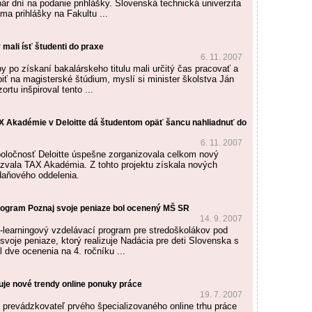
ár dní na podanie prihlášky. Slovenská technická univerzita
jíma prihlášky na Fakultu ...
 mali ísť študenti do praxe
6. 11. 2007
y po získaní bakalárskeho titulu mali určitý čas pracovať a
iť na magisterské štúdium, myslí si minister školstva Ján
ortu inšpiroval tento ...
X Akadémie v Deloitte dá študentom opäť šancu nahliadnuť do
6. 11. 2007
oločnosť Deloitte úspešne zorganizovala celkom nový
nazvala TAX Akadémia. Z tohto projektu získala nových
aňového oddelenia.
rogram Poznaj svoje peniaze bol ocenený MŠ SR
14. 9. 2007
-learningový vzdelávací program pre stredoškolákov pod
voje peniaze, ktorý realizuje Nadácia pre deti Slovenska s
l dve ocenenia na 4. ročníku ...
uje nové trendy online ponuky práce
19. 7. 2007
 prevádzkovateľ prvého špecializovaného online trhu práce