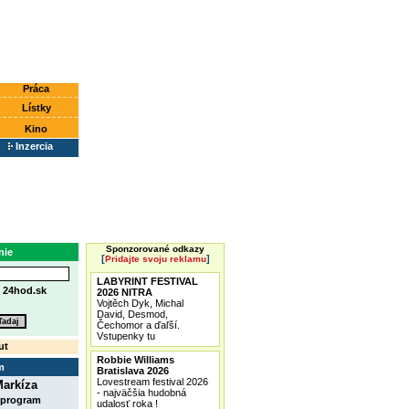
Práca
Lístky
Kino
Inzercia
Sponzorované odkazy
nie
[
]
Pridajte svoju reklamu
LABYRINT FESTIVAL
e
24hod.sk
2026 NITRA
Vojtěch Dyk, Michal
David, Desmod,
Čechomor a ďaľší.
Vstupenky tu
ut
Robbie Williams
m
Bratislava 2026
Lovestream festival 2026
arkíza
- najväčšia hudobná
 program
udalosť roka !