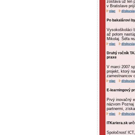
zostáva už len p
v Bratislave pri
viac
diskusia
Po bakalárovi by
Vysokoškoláci b
až potom nastúp
Mikolaj. Šéfa rez
viac
diskusia
Druhý ročník TA
praxe
V marci 2007 sp
projekt, ktorý 
zamestnancov d
viac
diskusia
E-learningový p
Prvý inovačný e
názvom Poznaj s
partnermi, získa
viac
diskusia
ITKariera.sk urč
Spoločnosť ICT,