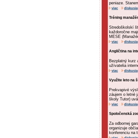
peniaze. Stanem
viac
diskusia
Tréning manažé
Stredoškolskí š
každoročne majú
MESE (Manažérs
viac
diskusia
Angličtina na in
Bezplatný kurz 
užívatelia intern
viac
diskusia
Využite leto na 
Prekvapivé výsl
záujem o letné 
školy Tutor) uvá
viac
diskusia
Spoločenská zo
Za odbornej ga
organizuje obči
konferenciu na 
viac
diskusia