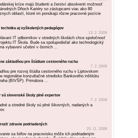
odárskej kríze majú študenti a čerství absolventi možnosť
Národných Dňoch Kariéry so zástupcami viac ako 80
ôznych oblastí, ktoré im ponúkajú rôzne pracovné pozície
e techniku aj vyškolených pedagógov
13. 2. 2009
lávaní IT odborníkov v stredných školách chce spoločnosť
jektu IT Škola. Bude sa spolupodieľať ako technologický
 na vybavení učební v ôsmich ...
tane základňou pre štúdium cestovného ruchu
7. 2. 2009
dňou pre rozvoj štúdia cestovného ruchu v Liptovskom
ne regionálne konzultačné stredisko Bankového inštitútu
raha (BIVŠP). Primátora ...
 sú slovenské školy plné expertov
7. 2. 2009
dné a stredné školy sú plné šikovných, nadaných a
ov.
roziť zdravie podriadených
25. 11. 2008
vanie sa šéfov na pracovisku môže ich podriadeným