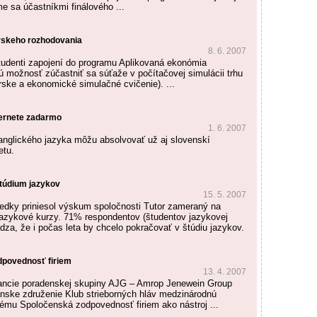
e sa účastníkmi finálového ...
rskeho rozhodovania
8. 6. 2007
tudenti zapojení do programu Aplikovaná ekonómia
 možnosť zúčastniť sa súťaže v počítačovej simulácii trhu
ke a ekonomické simulačné cvičenie). ...
ternete zadarmo
1. 6. 2007
anglického jazyka môžu absolvovať už aj slovenskí
etu.
štúdium jazykov
15. 5. 2007
edky priniesol výskum spoločnosti Tutor zameraný na
jazykové kurzy. 71% respondentov (študentov jazykovej
dza, že i počas leta by chcelo pokračovať v štúdiu jazykov.
dpovednosť firiem
13. 4. 2007
rancie poradenskej skupiny AJG – Amrop Jenewein Group
anske združenie Klub strieborných hláv medzinárodnú
tému Spoločenská zodpovednosť firiem ako nástroj ...