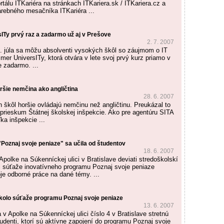
ortálu ITKariéra na stránkach ITKariera.sk / ITKariera.cz a
arebného mesačníka ITKariéra ...
Ty prvý raz a zadarmo už aj v Prešove
2. 7. 2007
. júla sa môžu absolventi vysokých škôl so záujmom o IT
mer UniversITy, ktorá otvára v lete svoj prvý kurz priamo v
e zadarmo. ...
ršie nemčina ako angličtina
28. 6. 2007
h škôl horšie ovládajú nemčinu než angličtinu. Preukázal to
 prieskum Štátnej školskej inšpekcie. Ako pre agentúru SITA
ľka inšpekcie ...
"Poznaj svoje peniaze" sa učila od študentov
18. 6. 2007
Apolke na Súkenníckej ulici v Bratislave deviati stredoškolskí
sti súťaže inovatívneho programu Poznaj svoje peniaze
je odborné práce na dané témy. ...
é kolo súťaže programu Poznaj svoje peniaze
13. 6. 2007
 v Apolke na Súkenníckej ulici číslo 4 v Bratislave stretnú
tudenti, ktorí sú aktívne zapojení do programu Poznaj svoje