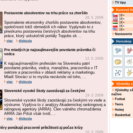
TV tipy
Kurzový lí
Postavenie absolventov na trhu práce sa zhoršilo
1€=
28. 5. 2009
1€=
Spomalenie ekonomiky zhoršilo postavenie absolventov,
1€=
1€=
spoločnosti totiž obmedzili ich nábor. Vyplynulo to z
1€=
prieskumu postavenia čerstvých absolventov na trhu
Nastavenie
práce, ktorý uskutočnili portály Topjobs.sk ...
viac
diskusia
Horoskop
Pre mladých je najzaujímavejšie povolanie právnika či
vedca
12. 5. 2009
K najzaujímavejším profesiám na Slovensku patrí
povolanie právnika, vedca, manažéra, pracovníka v IT
sektore a pracovníka v oblasti reklamy a marketingu.
Mladí Slováci si to myslia nezávisle od toho, ...
viac
diskusia
Výsledky 
Výsledky z
Slovenské vysoké školy zaostávajú za českými
naživo
19. 3. 2009
Futbal
Slovenské vysoké školy zaostávajú za českými vo vede a
výskume. Vyplýva to z analýzy Akademickej rankingovej a
Tenis
ratingovej agentúry (ARRA). Člen valného zhromaždenia
Hokej
ARRA Ján Pišút však tvrdí, ...
Basketbal
viac
diskusia
éry ponúkajú pracovné príležitosti aj počas krízy
10. 3. 2009