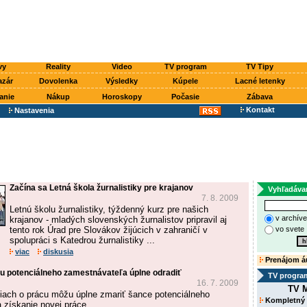
vy
Reality
Video
TV program
TV Tipy
azár
Dovolenka
Výsledky
Kúpele
Lacné letenky
anie
Nákup
Horoskopy
Počasie
Zábava
Kontakt
Nastavenia
Začína sa Letná škola žurnalistiky pre krajanov
Vyhľadáva
7. 8. 2009
Letnú školu žurnalistiky, týždenný kurz pre našich
v archív
krajanov - mladých slovenských žurnalistov pripravil aj
tento rok Úrad pre Slovákov žijúcich v zahraničí v
vo svete
spolupráci s Katedrou žurnalistiky ...
viac
diskusia
Prenájom á
 potenciálneho zamestnávateľa úplne odradiť
TV progra
16. 7. 2009
TV M
iach o prácu môžu úplne zmariť šance potenciálneho
Kompletný
získanie novej práce.