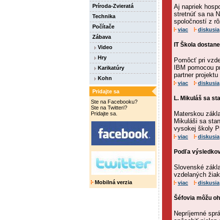
Príroda-Zvieratá
Aj napriek hosp
stretnúť sa na 
Technika
spoločností z r
Počítače
viac
diskusia
Zábava
IT Škola dostan
Video
Hry
Pomôcť pri vzde
IBM pomocou pro
Karikatúry
partner projektu
Kohn
viac
diskusia
Pridajte sa
L. Mikuláš sa s
Ste na Facebooku?
Ste na Twitteri?
Materskou zákla
Pridajte sa.
Mikuláši sa sta
vysokej školy P
viac
diskusia
Podľa výsledkov
Slovenské zákla
vzdelaných žiak
Mobilná verzia
viac
diskusia
Šéfovia môžu oh
Nepríjemné sprá