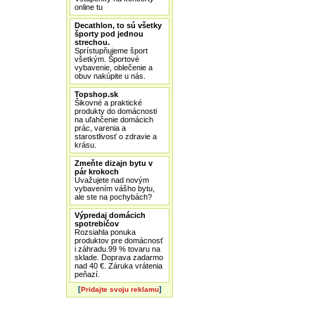
online tu
Decathlon, to sú všetky
športy pod jednou
strechou.
Sprístupňujeme šport
všetkým. Športové
vybavenie, oblečenie a
obuv nakúpite u nás.
Topshop.sk
Šikovné a praktické
produkty do domácnosti
na uľahčenie domácich
prác, varenia a
starostlivosť o zdravie a
krásu.
Zmeňte dizajn bytu v
pár krokoch
Uvažujete nad novým
vybavením vášho bytu,
ale ste na pochybách?
Výpredaj domácich
spotrebičov
Rozsiahla ponuka
produktov pre domácnosť
i záhradu.99 % tovaru na
sklade. Doprava zadarmo
nad 40 €. Záruka vrátenia
peňazí.
[
]
Pridajte svoju reklamu