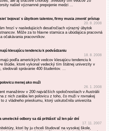
 stres, ale aj srdcové choroby. Švédsky tím vedcov zo
rsity našiel významné prepojenie medzi ...
ieť bojovať s úbytkom talentov, firmy musia zmeniť prístup
20. 8. 2008
m hrozí v nasledujúcich desaťročiach výrazný úbytok
tnancov. Môže za to hlavne starnúca a ubúdajúca pracovná
sa očakávania pracovníkov.
 majú klesajúcu tendenciu k podvádzaniu
18. 8. 2008
 majú podľa amerických vedcov klesajúcu tendenciu k
e štúdie, ktoré vykonal vedecký tím štátnej univerzity v
 sledovali správanie 400 študentov. ...
 polovicu menej ako muži
26. 1. 2008
nt manažérov v 200 najväčších spoločnostiach v Austrálii
na z nich zarába len polovicu z toho, čo muži v rovnakej
 to z vládneho prieskumu, ktorý uskutočnila univerzita
a umelecké odbory sa dá prihlásiť už len pár dní
17. 11. 2007
ektúry, ktorí by ju chceli študovať na vysokej škole,