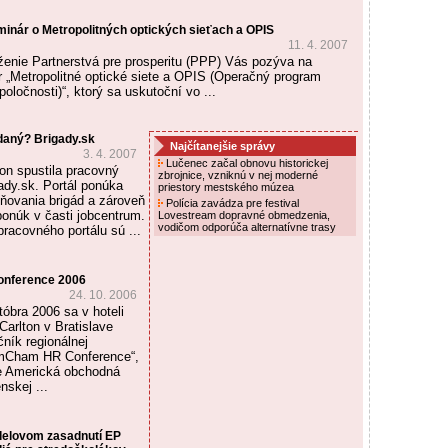
inár o Metropolitných optických sieťach a OPIS
11. 4. 2007
enie Partnerstvá pre prosperitu (PPP) Vás pozýva na
 „Metropolitné optické siete a OPIS (Operačný program
poločnosti)“, ktorý sa uskutoční vo ...
daný? Brigady.sk
Najčítanejšie správy
3. 4. 2007
Lučenec začal obnovu historickej
on spustila pracovný
zbrojnice, vzniknú v nej moderné
ady.sk. Portál ponúka
priestory mestského múzea
ňovania brigád a zároveň
Polícia zavádza pre festival
ponúk v časti jobcentrum.
Lovestream dopravné obmedzenia,
vodičom odporúča alternatívne trasy
racovného portálu sú ...
nference 2006
24. 10. 2006
tóbra 2006 sa v hoteli
arlton v Bratislave
čník regionálnej
AmCham HR Conference“,
je Americká obchodná
skej ...
delovom zasadnutí EP