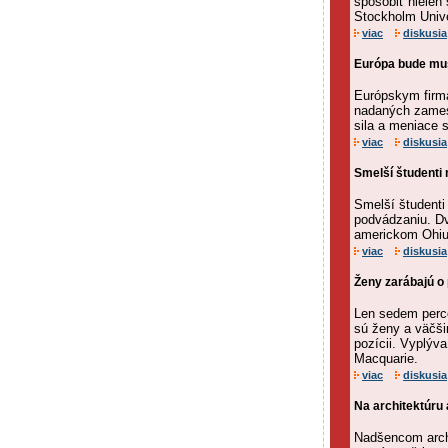
spôsobiť nielen
Stockholm Unive
viac
diskusia
Európa bude mus
Európskym firmá
nadaných zames
sila a meniace 
viac
diskusia
Smelší študenti
Smelší študenti
podvádzaniu. Dv
americkom Ohiu,
viac
diskusia
Ženy zarábajú o
Len sedem perce
sú ženy a väčši
pozícii. Vyplýva
Macquarie.
viac
diskusia
Na architektúru 
Nadšencom archit