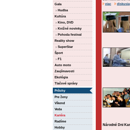
viac
diskusia
Gala
Hudba
Kultúra
Kino, DVD
Knižné novinky
Pohoda festival
Reality show
SuperStar
Šport
F1
Auto moto
Zaujímavosti
Ekológia
Tlačové správy
Prílohy
Pre ženy
Víkend
Veda
Kariéra
Radíme
Národné Dni Kari
Hobby