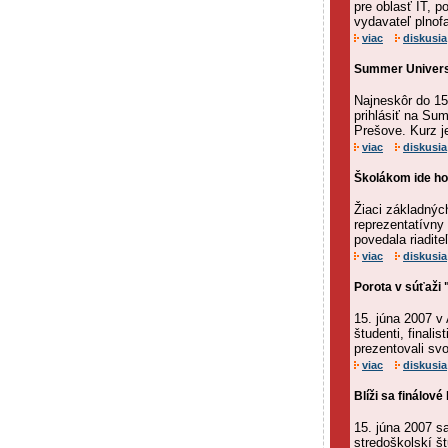
pre oblasť IT, p
vydavateľ plnof
viac
diskusia
Summer UniversI
Najneskôr do 15
prihlásiť na Sum
Prešove. Kurz j
viac
diskusia
Školákom ide ho
Žiaci základnýc
reprezentatívny
povedala riadite
viac
diskusia
Porota v súťaži 
15. júna 2007 v 
študenti, finali
prezentovali svo
viac
diskusia
Blíži sa finálov
15. júna 2007 sa
stredoškolskí š