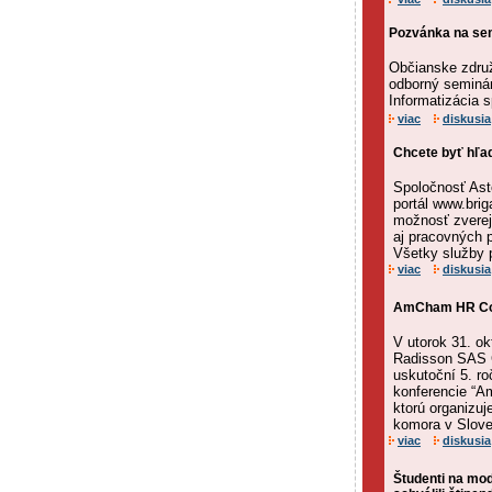
Pozvánka na sem
Občianske združ
odborný seminár
Informatizácia s
viac
diskusia
Chcete byť hľa
Spoločnosť Ast
portál www.brig
možnosť zverej
aj pracovných 
Všetky služby p
viac
diskusia
AmCham HR Co
V utorok 31. ok
Radisson SAS C
uskutoční 5. ro
konferencie “
ktorú organizu
komora v Sloven
viac
diskusia
Študenti na mo