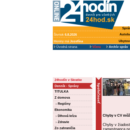
Sprá
Autob
Štvrtok
6.8.2026
Ubytov
Meniny má
Jozefína
Úvodná strana
Včera
Archív správ
24hodín v Skratke
Denník - Správy
TITULKA
Z domova
Regióny
Ekonomika
Chyby v CV môžu
Dlhová kríza
Zdravie
Chyby v žiadost
Zo zahraničia
zamestnanca na 