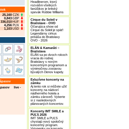
Headlinerom, ktorý
rozvášni všetkých
fanúšikov je britský
stok
spevák Robbie Williams
25,160
CZK
0,843
GBP
Cirque du Soleil v
336,010
HUF
Bratislave - OVO
4,256
PLN
Očarujúca show od
1,103
USD
Cirque du Soleil je späť!
Legendárny cirkus
prináša do Bratislavy
OVO - 2026
ELÁN & Kamaráti –
Bratislava
ELÁN sa po dvoch rokoch
vracia do rodnej
Bratislavy s novým
koncertným programom a
výnimočnou zostavou
bývalých členov kapely.
Exluzívne koncerty na
zápasov
zámku
Aj tento rok si môžete užiť
ápasov live -
koncerty na nádvorí
nádherného hotela a
zámku zároveň. Vyberte
si z nasledovných
plánovaných koncertov.
Koncerty IMT SMILE a
PUĽS 2026
IMT SMILE a PUĽS
chystajú nový spoločný
koncertný program.
Vstupenky na koncerty