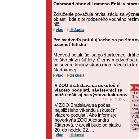
Ochranári obnovili rameno Foki, v staro
Združenie považuje revitalizáciu za význa
oblasti, kde z prirodzeného vodného reži
nič.
viac
diskusia
Pre medveďa potulujúceho sa po štartov
uzavrieť letisko
Medveď potulujúci sa po štartovacej dráhe 
vo štvrtok zrušiť lety. Čierny medveď sa o
na severe krajiny skoro ráno. Viedlo to k
štartovacej ...
viac
diskusia
V ZOO Bratislava sa uskutoční
Na
viacero podujatí, návštevníci sa
Letn
môžu tešiť aj na výstavu kaktusov
film
19. 6. 2025
spri
V ZOO Bratislava sa počas
Pro
pokr
najbližšieho víkendu uskutoční
pami
viacero podujatí. Ako informuje
VID
hovorkyňa ZOO Alexandra
Čo 
Ritterová, v areáli bude od piatku
vstú
Čas
20. do nedele 22. ...
viac
diskusia