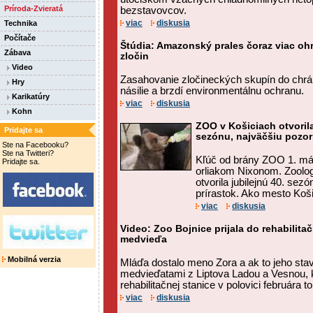
Príroda-Zvieratá
bezstavovcov.
viac
diskusia
Technika
Počítače
Štúdia: Amazonský prales čoraz viac oh
Zábava
zločin
Video
Zasahovanie zločineckých skupín do chrá
Hry
násilie a brzdí environmentálnu ochranu.
Karikatúry
viac
diskusia
Kohn
ZOO v Košiciach otvorila
Pridajte sa
sezónu, najväčšiu pozor
Ste na Facebooku?
Ste na Twitteri?
Kľúč od brány ZOO 1. mája
Pridajte sa.
orliakom Nixonom. Zoolog
otvorila jubilejnú 40. sezó
prírastok. Ako mesto Koši
viac
diskusia
Video: Zoo Bojnice prijala do rehabilitač
medvieďa
Mobilná verzia
Mláďa dostalo meno Zora a ak to jeho stav
medvieďatami z Liptova Ladou a Vesnou, kt
rehabilitačnej stanice v polovici februára t
viac
diskusia