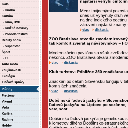
najstarší veľrybí cintorí
Gala
Hudba
Medzi nájdenými pozostatk
dnes už vyhynutý druh veľ
Kultúra
na dne Indického oceánu n
Kino, DVD
zároveň najstarší známy v
Knižné novinky
viac
diskusia
Pohoda festival
ZOO Bratislava otvorila zmodernizovaný 
Reality show
tak komfort zvierat aj návštevníkov – F
SuperStar
Šport
Modernizáciou pavilónu sa však zveľaďova
nekončí. ZOO Bratislava otvára zmodernizo
F1
viac
diskusia
Auto moto
Zaujímavosti
Klub turistov: Približne 350 značkárov ud
Ekológia
Značkári po celom Slovensku fungujú v t
Tlačové správy
komisiách značenia.
Prílohy
viac
diskusia
Pre ženy
Dobšinskú ľadovú jaskyňu v Slovensko
Víkend
ľadovú jaskyňu na Liptove po sezónnej u
Veda
verejnosti
Kariéra
Dobšinská ľadová jaskyňa je genetickou 
Radíme
kilometrov dlhého Dobšinsko-stratenskéh
Hobby
útočiskom vzácnych chladnomilných netop