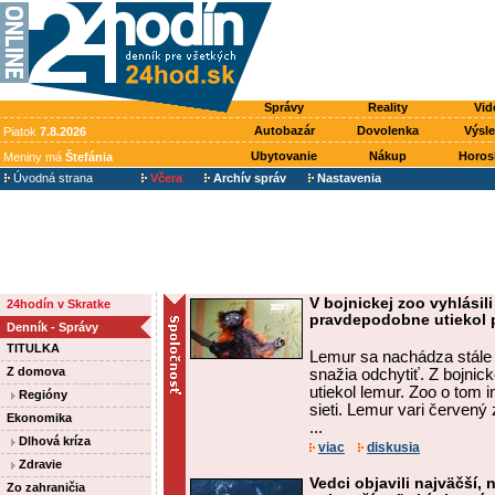
Správy
Reality
Vid
Autobazár
Dovolenka
Výsl
Piatok
7.8.2026
Ubytovanie
Nákup
Horos
Meniny má
Štefánia
Úvodná strana
Včera
Archív správ
Nastavenia
V bojnickej zoo vyhlásili
24hodín v Skratke
pravdepodobne utiekol 
Denník - Správy
TITULKA
Lemur sa nachádza stále v
Z domova
snažia odchytiť. Z bojnic
utiekol lemur. Zoo o tom 
Regióny
sieti. Lemur vari červený 
Ekonomika
...
Dlhová kríza
viac
diskusia
Zdravie
Vedci objavili najväčší, 
Zo zahraničia