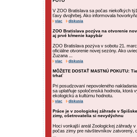
FOTO
V ZOO Bratislava sa počas niekoľkých týžd
ťavy dvojhrbej. Ako informovala hovorkyň
viac
diskusia
ZOO Bratislava pozýva na otvorenie nov
aj prvé kŕmenie kapybár
ZOO Bratislava pozýva v sobotu 21. marc
oficiálne otvorenie novej sezóny. Ako uv
Zuzana ...
viac
diskusia
MÔŽETE DOSTAŤ MASTNÚ POKUTU: Tieto 
trhať
Pri posudzovaní nepovoleného nakladania
sa uplatňuje spoločenská hodnota, ktorá vy
ekologickú a kultúrnu hodnotu.
viac
diskusia
Práce je v zoologickej záhrade v Spišske
zimy, ošetrovatelia si nevydýchnu
Hoci vonkajší areál Zoologickej záhrady v
počas zimy pre návštevníkov zatvorený, oš
...