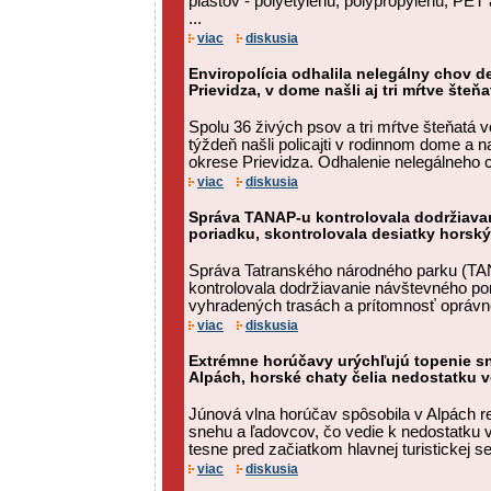
plastov - polyetylénu, polypropylénu, PET 
...
viac
diskusia
Enviropolícia odhalila nelegálny chov d
Prievidza, v dome našli aj tri mŕtve šte
Spolu 36 živých psov a tri mŕtve šteňatá 
týždeň našli policajti v rodinnom dome a 
okrese Prievidza. Odhalenie nelegálneho c
viac
diskusia
Správa TANAP-u kontrolovala dodržiava
poriadku, skontrolovala desiatky horský
Správa Tatranského národného parku (TA
kontrolovala dodržiavanie návštevného po
vyhradených trasách a prítomnosť oprávne
viac
diskusia
Extrémne horúčavy urýchľujú topenie s
Alpách, horské chaty čelia nedostatku 
Júnová vlna horúčav spôsobila v Alpách r
snehu a ľadovcov, čo vedie k nedostatku
tesne pred začiatkom hlavnej turistickej se
viac
diskusia