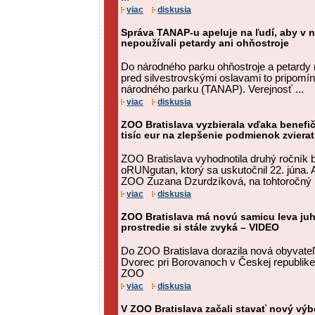
viac
diskusia
Správa TANAP-u apeluje na ľudí, aby v
nepoužívali petardy ani ohňostroje
Do národného parku ohňostroje a petardy 
pred silvestrovskými oslavami to pripomí
národného parku (TANAP). Verejnosť ...
viac
diskusia
ZOO Bratislava vyzbierala vďaka benef
tisíc eur na zlepšenie podmienok zvierat
ZOO Bratislava vyhodnotila druhý ročník 
oRUNgutan, ktorý sa uskutočnil 22. júna.
ZOO Zuzana Dzurdzíková, na tohtoročný .
viac
diskusia
ZOO Bratislava má novú samicu leva juh
prostredie si stále zvyká – VIDEO
Do ZOO Bratislava dorazila nová obyvateľ
Dvorec pri Borovanoch v Českej republike
ZOO
viac
diskusia
V ZOO Bratislava začali stavať nový výb