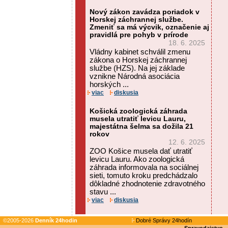
Nový zákon zavádza poriadok v
Horskej záchrannej službe.
Zmeniť sa má výcvik, označenie aj
pravidlá pre pohyb v prírode
18. 6. 2025
Vládny kabinet schválil zmenu
zákona o Horskej záchrannej
službe (HZS). Na jej základe
vznikne Národná asociácia
horských ...
viac
diskusia
Košická zoologická záhrada
musela utratiť levicu Lauru,
majestátna šelma sa dožila 21
rokov
12. 6. 2025
ZOO Košice musela dať utratiť
levicu Lauru. Ako zoologická
záhrada informovala na sociálnej
sieti, tomuto kroku predchádzalo
dôkladné zhodnotenie zdravotného
stavu ...
viac
diskusia
©2005-2026
Denník 24hodin
Dobré Správy 24hodín