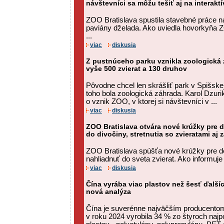
návštevníci sa môžu tešiť aj na interakt
ZOO Bratislava spustila stavebné práce 
paviány dželada. Ako uviedla hovorkyňa
...
viac
diskusia
Z pustnúceho parku vznikla zoologická z
vyše 500 zvierat a 130 druhov
Pôvodne chcel len skrášliť park v Spišske
toho bola zoologická záhrada. Karol Dzurik
o vznik ZOO, v ktorej si návštevníci v ...
viac
diskusia
ZOO Bratislava otvára nové krúžky pre d
do divočiny, stretnutia so zvieratami a
ZOO Bratislava spúšťa nové krúžky pre de
nahliadnuť do sveta zvierat. Ako informu
viac
diskusia
Čína vyrába viac plastov než šesť ďalší
nová analýza
Čína je suverénne najväčším producentom
v roku 2024 vyrobila 34 % zo štyroch naj