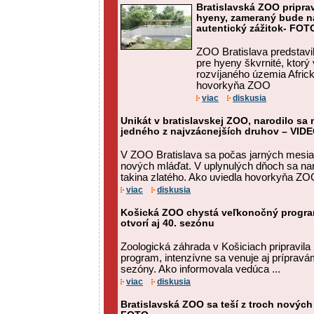
Bratislavská ZOO pripra
hyeny, zameraný bude na
autentický zážitok- FOT
ZOO Bratislava predstav
pre hyeny škvrnité, ktorý
rozvíjaného územia Afric
hovorkyňa ZOO
viac
diskusia
Unikát v bratislavskej ZOO, narodilo sa 
jedného z najvzácnejších druhov – VID
V ZOO Bratislava sa počas jarných mesiac
nových mláďat. V uplynulých dňoch sa na
takina zlatého. Ako uviedla hovorkyňa ZOO
viac
diskusia
Košická ZOO chystá veľkonočný program
otvorí aj 40. sezónu
Zoologická záhrada v Košiciach pripravila
program, intenzívne sa venuje aj prípravám
sezóny. Ako informovala vedúca ...
viac
diskusia
Bratislavská ZOO sa teší z troch nových