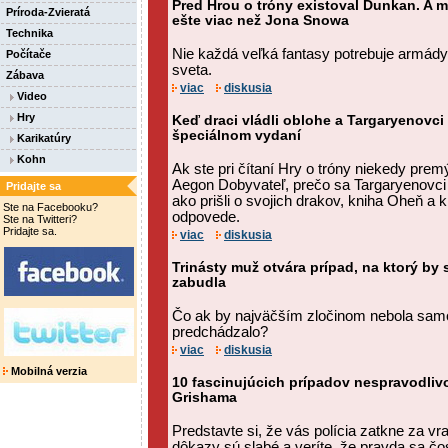
Pred Hrou o tróny existoval Dunkan. A m
Príroda-Zvieratá
ešte viac než Jona Snowa
Technika
Nie každá veľká fantasy potrebuje armády,
Počítače
sveta.
Zábava
viac
diskusia
Video
Hry
Keď draci vládli oblohe a Targaryenovci 
špeciálnom vydaní
Karikatúry
Kohn
Ak ste pri čítaní Hry o tróny niekedy premý
Aegon Dobyvateľ, prečo sa Targaryenovci 
Pridajte sa
ako prišli o svojich drakov, kniha Oheň a
Ste na Facebooku?
odpovede.
Ste na Twitteri?
Pridajte sa.
viac
diskusia
Trinásty muž otvára prípad, na ktorý by
zabudla
Čo ak by najväčším zločinom nebola samotn
predchádzalo?
viac
diskusia
Mobilná verzia
10 fascinujúcich prípadov nespravodli
Grishama
Predstavte si, že vás polícia zatkne za v
dôkazy sú slabé a veríte, že pravda sa č