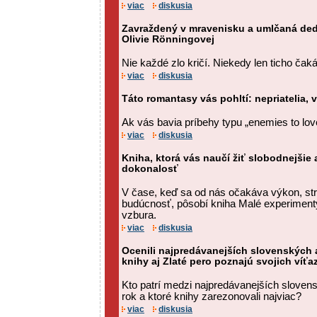
viac
diskusia
Zavraždený v mravenisku a umlčaná ded
Olivie Rönningovej
Nie každé zlo kričí. Niekedy len ticho čaká
viac
diskusia
Táto romantasy vás pohltí: nepriatelia,
Ak vás bavia príbehy typu „enemies to love
viac
diskusia
Kniha, ktorá vás naučí žiť slobodnejšie
dokonalosť
V čase, keď sa od nás očakáva výkon, str
budúcnosť, pôsobí kniha Malé experimenty 
vzbura.
viac
diskusia
Ocenili najpredávanejších slovenských a
knihy aj Zlaté pero poznajú svojich víťa
Kto patrí medzi najpredávanejších sloven
rok a ktoré knihy zarezonovali najviac?
viac
diskusia