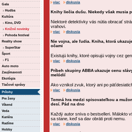
viac
diskusia
Gala
Hudba
Knihy liečia dušu. Niekedy však musia p
Kultúra
Niektoré detektívky vás nútia obracať strá
Kino, DVD
vrahovi.
Knižné novinky
viac
diskusia
Pohoda festival
Nie vojna, ale ľudia. Kniha, ktorá ukazu
Reality show
očami
SuperStar
Šport
Existujú knihy, ktoré opisujú vojny cez gen
F1
viac
diskusia
Auto moto
Príbeh skupiny ABBA ukazuje cenu slávy
Zaujímavosti
melódií
Ekológia
Ako vznikol zvuk, ktorý ani po päťdesiati
Tlačové správy
viac
diskusia
Prílohy
Pre ženy
Temná hra medzi spisovateľkou a mužom,
desí. Pád na dno
Víkend
Veda
Každý autor sníva o bestselleri. Málokto 
Kariéra
sa stane, keď sa dav obráti proti nemu.
Radíme
viac
diskusia
Hobby