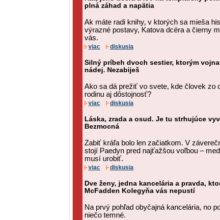
plná záhad a napätia
Ak máte radi knihy, v ktorých sa mieša his
výrazné postavy, Katova dcéra a čierny 
vás.
viac
diskusia
Silný príbeh dvoch sestier, ktorým vojn
nádej. Nezabiješ
Ako sa dá prežiť vo svete, kde človek zo d
rodinu aj dôstojnosť?
viac
diskusia
Láska, zrada a osud. Je tu strhujúce vyv
Bezmocná
Zabiť kráľa bolo len začiatkom. V závere
stojí Paedyn pred najťažšou voľbou – medzi
musí urobiť.
viac
diskusia
Dve ženy, jedna kancelária a pravda, ktorá
McFadden Kolegyňa vás nepustí
Na prvý pohľad obyčajná kancelária, no 
niečo temné.