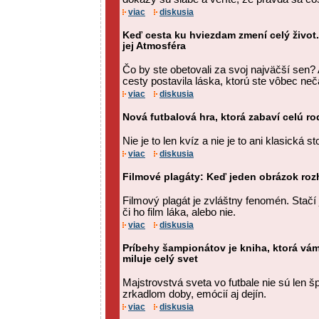
viac
diskusia
Keď cesta ku hviezdam zmení celý život.
jej Atmosféra
Čo by ste obetovali za svoj najväčší sen?
cesty postavila láska, ktorú ste vôbec neč
viac
diskusia
Nová futbalová hra, ktorá zabaví celú ro
Nie je to len kvíz a nie je to ani klasická st
viac
diskusia
Filmové plagáty: Keď jeden obrázok roz
Filmový plagát je zvláštny fenomén. Stačí 
či ho film láka, alebo nie.
viac
diskusia
Príbehy šampionátov je kniha, ktorá vám
miluje celý svet
Majstrovstvá sveta vo futbale nie sú len 
zrkadlom doby, emócií aj dejín.
viac
diskusia