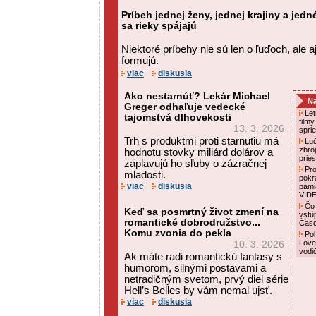
Príbeh jednej ženy, jednej krajiny a jed
sa rieky spájajú
Niektoré príbehy nie sú len o ľuďoch, ale a
formujú.
viac
diskusia
Ako nestarnúť? Lekár Michael
Na
Greger odhaľuje vedecké
Letn
tajomstvá dlhovekosti
film
13. 3. 2026
spri
Trh s produktmi proti starnutiu má
Luč
zbro
hodnotu stovky miliárd dolárov a
prie
zaplavujú ho sľuby o zázračnej
Pro
mladosti.
pokr
viac
diskusia
pami
VID
Čo 
Keď sa posmrtný život zmení na
vstú
romantické dobrodružstvo...
Čas
Komu zvonia do pekla
Pol
Love
10. 3. 2026
vodi
Ak máte radi romantickú fantasy s
humorom, silnými postavami a
netradičným svetom, prvý diel série
Hell’s Belles by vám nemal ujsť.
viac
diskusia