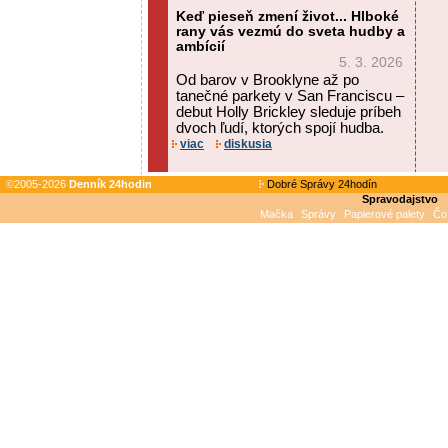
Keď pieseň zmení život... Hlboké
rany vás vezmú do sveta hudby a
ambícií
5. 3. 2026
Od barov v Brooklyne až po
tanečné parkety v San Franciscu –
debut Holly Brickley sleduje príbeh
dvoch ľudí, ktorých spojí hudba.
viac
diskusia
©2005-2026
Denník 24hodin
Dobré Správy 24hodín
Spravodajstvo
Mačka
Správy
Papierové palety
Čo 