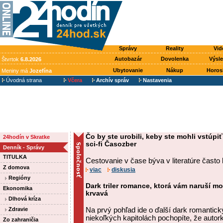
Správy
Reality
Vid
Autobazár
Dovolenka
Výsl
Štvrtok
6.8.2026
Ubytovanie
Nákup
Horos
Meniny má
Jozefína
Úvodná strana
Včera
Archív správ
Nastavenia
Čo by ste urobili, keby ste mohli vstúp
24hodín v Skratke
sci-fi Časozber
Denník - Správy
TITULKA
Cestovanie v čase býva v literatúre často 
Z domova
viac
diskusia
Regióny
Dark triler romance, ktorá vám naruší m
Ekonomika
krvavá
Dlhová kríza
Zdravie
Na prvý pohľad ide o ďalší dark romantický
niekoľkých kapitolách pochopíte, že autork
Zo zahraničia