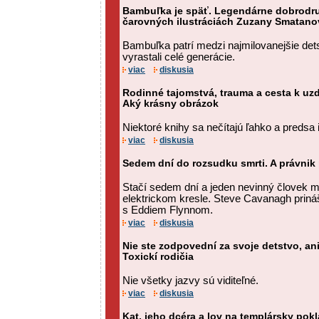
Bambuľka je späť. Legendárne dobrodru
čarovných ilustráciách Zuzany Smatano
Bambuľka patrí medzi najmilovanejšie det
vyrastali celé generácie.
viac
diskusia
Rodinné tajomstvá, trauma a cesta k uz
Aký krásny obrázok
Niektoré knihy sa nečítajú ľahko a predsa 
viac
diskusia
Sedem dní do rozsudku smrti. A právnik
Stačí sedem dní a jeden nevinný človek 
elektrickom kresle. Steve Cavanagh prináša
s Eddiem Flynnom.
viac
diskusia
Nie ste zodpovední za svoje detstvo, ani
Toxickí rodičia
Nie všetky jazvy sú viditeľné.
viac
diskusia
Kat, jeho dcéra a lov na templársky pokl