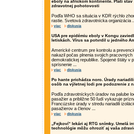
eboly na africkom kontinente. Platí sta
zdravotnej pohotovosti
Podľa WHO sa situácia v KDR rýchlo zhor
rastie. Svetová zdravotnícka organizácia ..
viac
diskusia
USA pre epidémiu eboly v Kongu zaviedl
letiskách. Vírus sa potvrdil u jedného A
Americké centrum pre kontrolu a prevenciu
nakazil počas plnenia svojich pracovných
demokratickej republike. Spojené štáty v 
sprísnenie ...
viac
diskusia
Po hante prichádza noro. Úrady nariadili
osôb na výletnej lodi pre podozrenie z
Podľa zdravotníckych úradov na palube l
pasažier a približne 50 ľudí vykazuje príz
Francúzske úrady v stredu nariadili izolác
pasažierov a členov ...
viac
diskusia
„Fejkoví“ lekári aj RTG snímky. Umelá in
technológie môžu ohroziť aj vaša zdravi