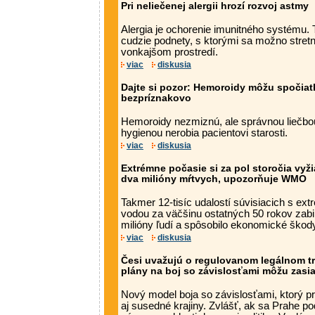
Pri neliečenej alergii hrozí rozvoj astmy
Alergia je ochorenie imunitného systému.
cudzie podnety, s ktorými sa možno stret
vonkajšom prostredí.
viac
diskusia
Dajte si pozor: Hemoroidy môžu spočia
bezpríznakovo
Hemoroidy nezmiznú, ale správnou liečbou
hygienou nerobia pacientovi starosti.
viac
diskusia
Extrémne počasie si za pol storočia vyž
dva milióny mŕtvych, upozorňuje WMO
Takmer 12-tisíc udalostí súvisiacich s e
vodou za väčšinu ostatných 50 rokov zabi
milióny ľudí a spôsobilo ekonomické škody 
viac
diskusia
Česi uvažujú o regulovanom legálnom tr
plány na boj so závislosťami môžu zasi
Nový model boja so závislosťami, ktorý pr
aj susedné krajiny. Zvlášť, ak sa Prahe po