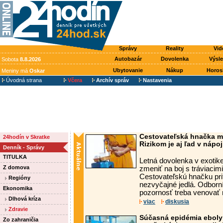
Správy
Reality
Vid
Autobazár
Dovolenka
Výsl
Sobota
8.8.2026
Ubytovanie
Nákup
Horos
Meniny má
Oskar
Úvodná strana
Včera
Archív správ
Nastavenia
Cestovateľská hnačka m
24hodín v Skratke
Rizikom je aj ľad v nápoj
Denník - Správy
TITULKA
Letná dovolenka v exoti
Z domova
zmeniť na boj s tráviacim
Cestovateľskú hnačku pri
Regióny
nezvyčajné jedlá. Odborní
Ekonomika
pozornosť treba venovať 
Dlhová kríza
viac
diskusia
Zdravie
Súčasná epidémia eboly 
Zo zahraničia