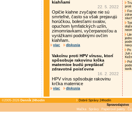
kiahňami
Tru
proti
22. 5. 2022
Fes
Opičie kiahne zvyčajne nie sú
zdra
smrteľné, často sa však prejavujú
sluc
horúčkou, bolesťami svalov,
Tot
opuchom lymfatických uzlín,
dojč
neon
zimomriavkami, vyčerpanosťou a
Lik
vyrážkami podobnými ovčím
jedn
kiahňam.
podni
viac
diskusia
nav
Po 
Juh 
Vakcínu proti HPV vírusu, ktorí
Kež
spôsobuje rakovinu krčka
Pol
maternice budú preplácať
podo
zdravotné poisťovne
taxi
16. 2. 2022
HPV vírus spôsobuje rakovinu
krčka maternice
viac
diskusia
©2005-2026
Denník 24hodin
Dobré Správy 24hodín
Spravodajstvo
Mačka
Správy
Papierové palety
Čo 