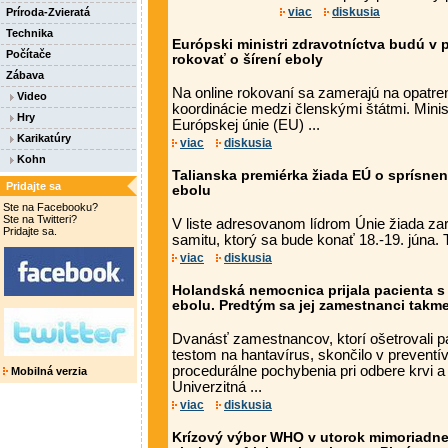
viac
diskusia
Príroda-Zvieratá
Technika
Európski ministri zdravotníctva budú v 
Počítače
rokovať o šírení eboly
Zábava
Na online rokovaní sa zamerajú na opatren
Video
koordinácie medzi členskými štátmi. Minis
Hry
Európskej únie (EU) ...
Karikatúry
viac
diskusia
Kohn
Talianska premiérka žiada EÚ o sprísnen
Pridajte sa
ebolu
Ste na Facebooku?
Ste na Twitteri?
V liste adresovanom lídrom Únie žiada za
Pridajte sa.
samitu, ktorý sa bude konať 18.-19. júna.
viac
diskusia
Holandská nemocnica prijala pacienta 
ebolu. Predtým sa jej zamestnanci takme
Dvanásť zamestnancov, ktorí ošetrovali p
testom na hantavírus, skončilo v preventí
procedurálne pochybenia pri odbere krvi a 
Mobilná verzia
Univerzitná ...
viac
diskusia
Krízový výbor WHO v utorok mimoriadne