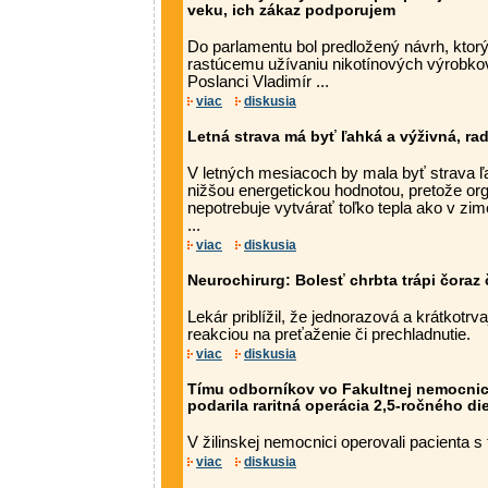
veku, ich zákaz podporujem
Do parlamentu bol predložený návrh, ktorý
rastúcemu užívaniu nikotínových výrobko
Poslanci Vladimír ...
viac
diskusia
Letná strava má byť ľahká a výživná, ra
V letných mesiacoch by mala byť strava ľa
nižšou energetickou hodnotou, pretože or
nepotrebuje vytvárať toľko tepla ako v zim
...
viac
diskusia
Neurochirurg: Bolesť chrbta trápi čoraz 
Lekár priblížil, že jednorazová a krátkotrv
reakciou na preťaženie či prechladnutie.
viac
diskusia
Tímu odborníkov vo Fakultnej nemocnici 
podarila raritná operácia 2,5-ročného di
V žilinskej nemocnici operovali pacienta s
viac
diskusia