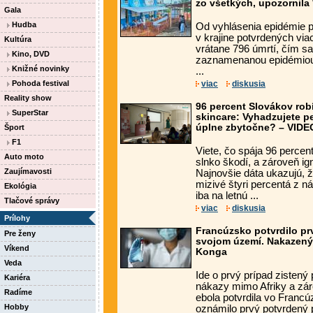
zo všetkých, upozornil
Gala
Hudba
Od vyhlásenia epidémie 
v krajine potvrdených via
Kultúra
vrátane 796 úmrtí, čím sa
Kino, DVD
zaznamenanou epidémiou 
Knižné novinky
...
Pohoda festival
viac
diskusia
Reality show
96 percent Slovákov rob
SuperStar
skincare: Vyhadzujete p
úplne zbytočne? – VIDE
Šport
F1
Viete, čo spája 96 perce
Auto moto
slnko škodí, a zároveň ig
Zaujímavosti
Najnovšie dáta ukazujú, 
mizivé štyri percentá z n
Ekológia
iba na letnú ...
Tlačové správy
viac
diskusia
Prílohy
Francúzsko potvrdilo pr
Pre ženy
svojom území. Nakazený je
Víkend
Konga
Veda
Ide o prvý prípad zistený
Kariéra
nákazy mimo Afriky a záro
Radíme
ebola potvrdila vo Franc
Hobby
oznámilo prvý potvrdený p