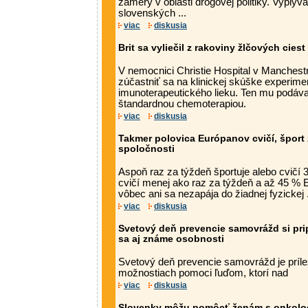
zámery v oblasti drogovej politiky. Vyplýv
slovenských ...
viac
diskusia
Brit sa vyliečil z rakoviny žlčových cie
V nemocnici Christie Hospital v Manchest
zúčastniť sa na klinickej skúške experime
imunoterapeutického lieku. Ten mu podával
štandardnou chemoterapiou.
viac
diskusia
Takmer polovica Európanov cvičí, šport 
spoločnosti
Aspoň raz za týždeň športuje alebo cvičí
cvičí menej ako raz za týždeň a až 45 % 
vôbec ani sa nezapája do žiadnej fyzickej .
viac
diskusia
Svetový deň prevencie samovrážd si pri
sa aj známe osobnosti
Svetový deň prevencie samovrážd je prílež
možnostiach pomoci ľuďom, ktorí nad
viac
diskusia
Slovenky môžu pomôcť ženám s onkolo