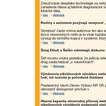
Zneužívanie deepfake technológie sa netý
zariadenia hlásia aj falošné diagnostické
klinické dáta.
viac
diskusia
Rodiny s autizmom pozývajú verejnosť „
Verejnosť často vníma autizmus len ako a
tisíce slovenských rodín je to však každo
výstup do strmého kopca v systéme, kto
viac
diskusia
Šutaj Eštok a Šaško odmietajú diskusiu 
Šéf rezortu vnútra podotkol, že polícia n
drog zaobchádzať „v rukavičkách“.
viac
diskusia
Výrobcovia nikotínových výrobkov cieli
ľudí, ich toxicita je potvrdená štúdiami
Poslanecký návrh členov Výboru NR SR pr
obmedziť dostupnosť príchutí v
viac
diskusia
Hlavná kapacita slovenskej pľúcnej medi
nikotínových výrobkoch podporujú vznik