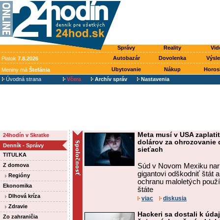
Správy
Reality
Vid
Autobazár
Dovolenka
Výsl
Piatok
7.8.2026
Ubytovanie
Nákup
Horos
Meniny má
Štefánia
Úvodná strana
Včera
Archív správ
Nastavenia
Meta musí v USA zaplatiť
24hodín v Skratke
dolárov za ohrozovanie 
Denník - Správy
sieťach
TITULKA
Z domova
Súd v Novom Mexiku nari
gigantovi odškodniť štát 
Regióny
ochranu maloletých použ
Ekonomika
štáte
Dlhová kríza
viac
diskusia
Zdravie
Hackeri sa dostali k údaj
Zo zahraničia