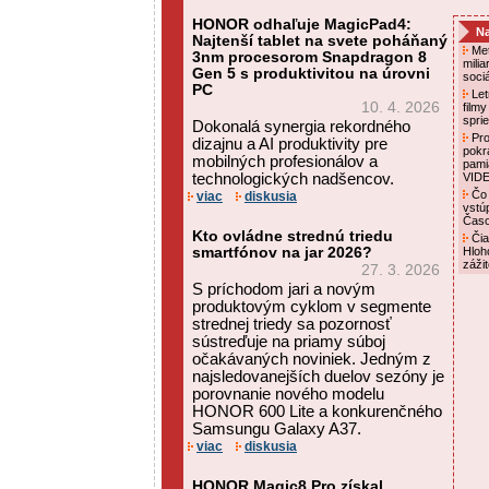
HONOR odhaľuje MagicPad4:
Na
Najtenší tablet na svete poháňaný
Met
3nm procesorom Snapdragon 8
mili
Gen 5 s produktivitou na úrovni
soci
PC
Letn
10. 4. 2026
film
spri
Dokonalá synergia rekordného
Pro
dizajnu a AI produktivity pre
pokr
mobilných profesionálov a
pami
technologických nadšencov.
VID
Čo 
viac
diskusia
vstú
Čas
Kto ovládne strednú triedu
Čia
smartfónov na jar 2026?
Hloh
záži
27. 3. 2026
S príchodom jari a novým
produktovým cyklom v segmente
strednej triedy sa pozornosť
sústreďuje na priamy súboj
očakávaných noviniek. Jedným z
najsledovanejších duelov sezóny je
porovnanie nového modelu
HONOR 600 Lite a konkurenčného
Samsungu Galaxy A37.
viac
diskusia
HONOR Magic8 Pro získal