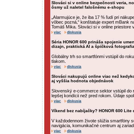
Slováci si v online bezpečnosti veria, no 
ôsmy už naletel falošnému e-shopu
„Alarmujúce je, že iba 17 % ľudí pri nákupe
vôbec pozná,“ konštatuje expert mBank n
Tomáš Mika. Slováci si v online priestore ve
viac
diskusia
Séria HONOR 600 prináša spojenie umen
dizajn, praktická AI a špičková fotografi
Globálny trh so smartfónmi vstúpil do ro
tlakom.
viac
diskusia
Slováci nakupujú online viac než kedyk
aj vyššia hodnota objednávok
Slovenský e-commerce sektor vstúpil do 
lepšej kondícii než pred rokom. Údaje spo
viac
diskusia
Víkend bez nabíjačky? HONOR 600 Lite d
V každodennom živote slúžia smartfóny s
navigácia, komunikačné centrum aj zariad
viac
diskusia