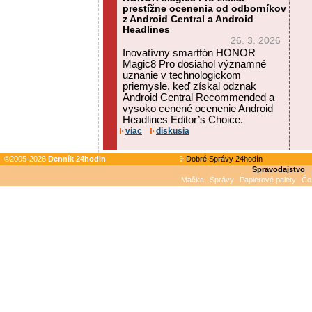
prestížne ocenenia od odborníkov
z Android Central a Android
Headlines
26. 3. 2026
Inovatívny smartfón HONOR
Magic8 Pro dosiahol významné
uznanie v technologickom
priemysle, keď získal odznak
Android Central Recommended a
vysoko cenené ocenenie Android
Headlines Editor’s Choice.
viac
diskusia
©2005-2026
Denník 24hodin
Dobré Správy 24hodín
Spravodajstvo
Mačka
Správy
Papierové palety
Čo 