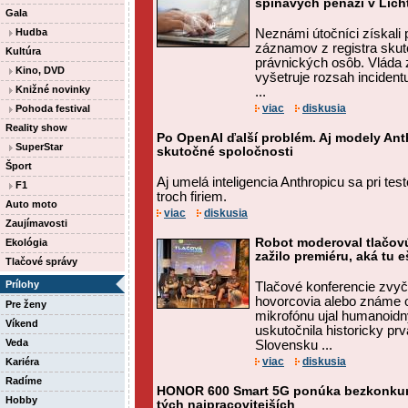
špinavých peňazí v Lich
Gala
Hudba
Neznámi útočníci získali 
záznamov z registra skut
Kultúra
právnických osôb. Vláda z
Kino, DVD
vyšetruje rozsah incident
Knižné novinky
...
viac
diskusia
Pohoda festival
Reality show
Po OpenAI ďalší problém. Aj modely Anth
SuperStar
skutočné spoločnosti
Šport
Aj umelá inteligencia Anthropicu sa pri t
F1
troch firiem.
Auto moto
viac
diskusia
Zaujímavosti
Robot moderoval tlačov
Ekológia
zažilo premiéru, aká tu 
Tlačové správy
Prílohy
Tlačové konferencie zvyč
hovorcovia alebo známe o
Pre ženy
mikrofónu ujal humanoidný
Víkend
uskutočnila historicky pr
Veda
Slovensku ...
viac
diskusia
Kariéra
Radíme
HONOR 600 Smart 5G ponúka bezkonkure
Hobby
tých najpracovitejších