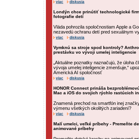
viac
diskusia
Londýn chce prinútiť technologické fir
fotografie detí
Vláda pohrozila spoločnostiam Apple a G
nezavedú ochranu detí pred sexuálnym v
viac
diskusia
Vymknú sa stroje spod kontroly? Anthro
prestávku vo vývoji umelej inteligencie
„Aktuálne poznatky naznačujú, že úloha 
vývoja umelej inteligencie zmenšuje,“ upo
Americká AI spoločnosť
viac
diskusia
HONOR Connect prináša bezproblémovú 
Mac a iOS do svojich rýchlo rastúcich i
Znamená prechod na smartfón inej značky
výmenu všetkých okolitých zariadení?
viac
diskusia
Malí umelci, veľké príbehy - Premeňte d
animované príbehy