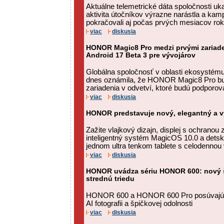
Aktuálne telemetrické dáta spoločnosti uk
aktivita útočníkov výrazne narástla a ka
pokračovali aj počas prvých mesiacov rok
viac
diskusia
HONOR Magic8 Pro medzi prvými zariad
Android 17 Beta 3 pre vývojárov
Globálna spoločnosť v oblasti ekosysté
dnes oznámila, že HONOR Magic8 Pro bud
zariadenia v odvetví, ktoré budú podporov
viac
diskusia
HONOR predstavuje nový, elegantný a
Zažite vlajkový dizajn, displej s ochranou
inteligentný systém MagicOS 10.0 a det
jednom ultra tenkom tablete s celodennou
viac
diskusia
HONOR uvádza sériu HONOR 600: nový š
strednú triedu
HONOR 600 a HONOR 600 Pro posúvajú h
AI fotografii a špičkovej odolnosti
viac
diskusia