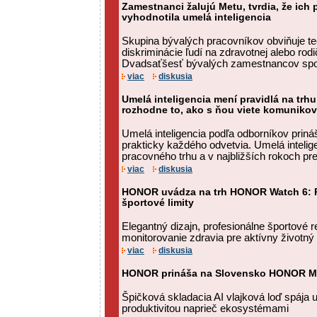
Zamestnanci žalujú Metu, tvrdia, že ich 
vyhodnotila umelá inteligencia
Skupina bývalých pracovníkov obviňuje te
diskriminácie ľudí na zdravotnej alebo rod
Dvadsaťšesť bývalých zamestnancov spo
viac
diskusia
Umelá inteligencia mení pravidlá na trh
rozhodne to, ako s ňou viete komuniko
Umelá inteligencia podľa odborníkov prin
prakticky každého odvetvia. Umelá intelige
pracovného trhu a v najbližších rokoch pr
viac
diskusia
HONOR uvádza na trh HONOR Watch 6: P
športové limity
Elegantný dizajn, profesionálne športové r
monitorovanie zdravia pre aktívny životný 
viac
diskusia
HONOR prináša na Slovensko HONOR M
Špičková skladacia AI vlajková loď spája u
produktivitou naprieč ekosystémami