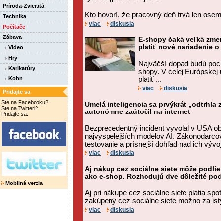
Príroda-Zvieratá
Kto hovorí, že pracovný deň trvá len ose
Technika
viac
diskusia
Počítače
Zábava
E-shopy čaká veľká zme
platiť nové nariadenie o
Video
Hry
Najväčší dopad budú poci
Karikatúry
shopy. V celej Európskej 
Kohn
platiť ...
viac
diskusia
Pridajte sa
Ste na Facebooku?
Umelá inteligencia sa prvýkrát „odtrhla
Ste na Twitteri?
autonómne zaútočil na internet
Pridajte sa.
Bezprecedentný incident vyvolal v USA o
najvyspelejších modelov AI. Zákonodarcov
testovanie a prísnejší dohľad nad ich výv
viac
diskusia
Aj nákup cez sociálne siete môže podli
ako e-shop. Rozhodujú dve dôležité po
Mobilná verzia
Aj pri nákupe cez sociálne siete platia spot
zakúpený cez sociálne siete možno za istýc
viac
diskusia