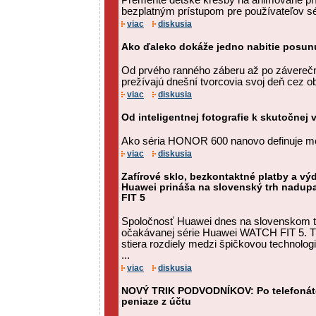
Premeňte detské kresby na animované prí
bezplatným prístupom pre používateľov 
viac
diskusia
Ako ďaleko dokáže jedno nabitie posun
Od prvého ranného záberu až po závereč
prežívajú dnešní tvorcovia svoj deň cez o
viac
diskusia
Od inteligentnej fotografie k skutočnej v
Ako séria HONOR 600 nanovo definuje mo
viac
diskusia
Zafírové sklo, bezkontaktné platby a výd
Huawei prináša na slovenský trh nadup
FIT 5
Spoločnosť Huawei dnes na slovenskom tr
očakávanej série Huawei WATCH FIT 5. Tát
stiera rozdiely medzi špičkovou technolo
...
viac
diskusia
NOVÝ TRIK PODVODNÍKOV: Po telefonát
peniaze z účtu