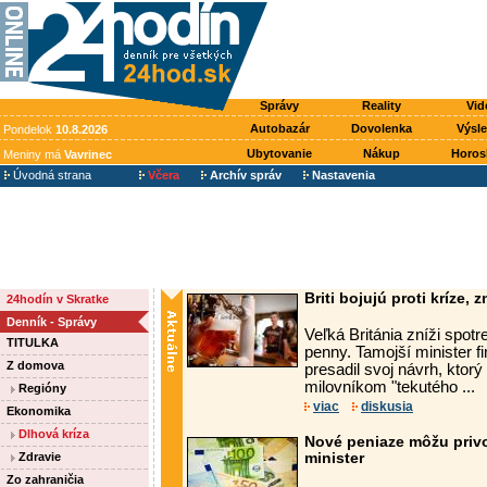
Správy
Reality
Vid
Autobazár
Dovolenka
Výsl
Pondelok
10.8.2026
Ubytovanie
Nákup
Horos
Meniny má
Vavrinec
Úvodná strana
Včera
Archív správ
Nastavenia
Briti bojujú proti kríze, 
24hodín v Skratke
Denník - Správy
Veľká Británia zníži spot
TITULKA
penny. Tamojší minister 
Z domova
presadil svoj návrh, ktor
milovníkom "tekutého ...
Regióny
viac
diskusia
Ekonomika
Dlhová kríza
Nové peniaze môžu privo
Zdravie
minister
Zo zahraničia