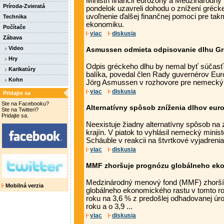
Ministri financií eurozóny a Medzinárod
Príroda-Zvieratá
pondelok uzavreli dohodu o znížení grécke
uvoľnenie ďalšej finančnej pomoci pre ta
Technika
ekonomiku.
Počítače
viac
diskusia
Zábava
Video
Asmussen odmieta odpisovanie dlhu G
Hry
Odpis gréckeho dlhu by nemal byť súčas
Karikatúry
balíka, povedal člen Rady guvernérov Eur
Kohn
Jörg Asmussen v rozhovore pre nemecký de
viac
diskusia
Pridajte sa
Ste na Facebooku?
Alternatívny spôsob zníženia dlhov euro
Ste na Twitteri?
Pridajte sa.
Neexistuje žiadny alternatívny spôsob na
krajín. V piatok to vyhlásil nemecký minist
Schäuble v reakcii na štvrtkové vyjadrenia 
viac
diskusia
MMF zhoršuje prognózu globálneho ek
Medzinárodný menový fond (MMF) zhorší
Mobilná verzia
globálneho ekonomického rastu v tomto r
roku na 3,6 % z predošlej odhadovanej úro
roku a o 3,9 ...
viac
diskusia