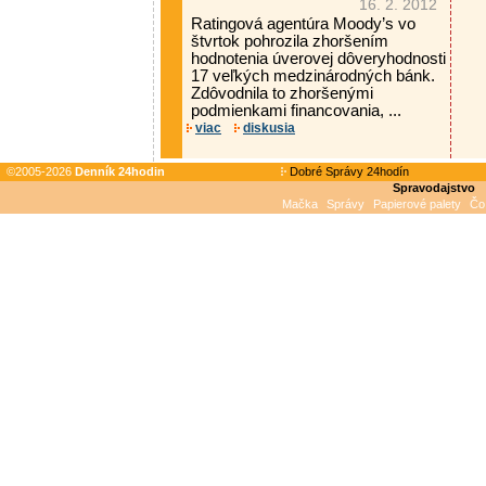
16. 2. 2012
Ratingová agentúra Moody’s vo
štvrtok pohrozila zhoršením
hodnotenia úverovej dôveryhodnosti
17 veľkých medzinárodných bánk.
Zdôvodnila to zhoršenými
podmienkami financovania, ...
viac
diskusia
©2005-2026
Denník 24hodin
Dobré Správy 24hodín
Spravodajstvo
Mačka
Správy
Papierové palety
Čo 