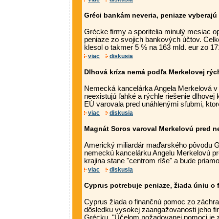
Gréci bankám neveria, peniaze vyberajú
Grécke firmy a sporitelia minulý mesiac o
peniaze zo svojich bankových účtov. Celk
klesol o takmer 5 % na 163 mld. eur zo 171
viac
diskusia
Dlhová kríza nemá podľa Merkelovej rých
Nemecká kancelárka Angela Merkelová v s
neexistujú ľahké a rýchle riešenie dlhovej 
EÚ varovala pred unáhlenými sľubmi, ktoré
viac
diskusia
Magnát Soros varoval Merkelovú pred 
Americký miliardár maďarského pôvodu G
nemeckú kancelárku Angelu Merkelovú pred
krajina stane "centrom ríše" a bude priam
viac
diskusia
Cyprus potrebuje peniaze, žiada úniu o
Cyprus žiada o finančnú pomoc zo záchr
dôsledku vysokej zaangažovanosti jeho fi
Grécku. "Účelom požadovanej pomoci je za