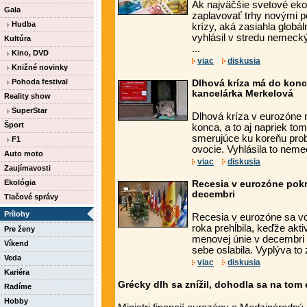
Ak najväčšie svetové ek
Gala
zaplavovať trhy novými p
Hudba
krízy, aká zasiahla globá
vyhlásil v stredu nemecký
Kultúra
...
Kino, DVD
viac
diskusia
Knižné novinky
Pohoda festival
Dlhová kríza má do konca
kancelárka Merkelová
Reality show
SuperStar
Dlhová kríza v eurozóne 
Šport
konca, a to aj napriek to
smerujúce ku koreňu prob
F1
ovocie. Vyhlásila to neme
Auto moto
viac
diskusia
Zaujímavosti
Ekológia
Recesia v eurozóne pokra
decembri
Tlačové správy
Prílohy
Recesia v eurozóne sa vo 
roka prehĺbila, keďže akt
Pre ženy
menovej únie v decembri
Víkend
sebe oslabila. Vyplýva to 
Veda
viac
diskusia
Kariéra
Grécky dlh sa znížil, dohodla sa na tom
Radíme
Hobby