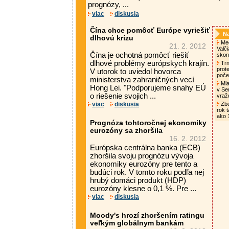
prognózy, ...
viac
diskusia
Čína chce pomôcť Európe vyriešiť
Na
dlhovú krízu
Med
21. 2. 2012
Valč
Čína je ochotná pomôcť riešiť
skon
dlhové problémy európskych krajín.
Trn
prot
V utorok to uviedol hovorca
poče
ministerstva zahraničných vecí
Mlad
Hong Lei. "Podporujeme snahy EÚ
v Se
o riešenie svojich ...
vra
viac
diskusia
Zbe
rok t
ako 
Prognóza tohtoročnej ekonomiky
eurozóny sa zhoršila
16. 2. 2012
Európska centrálna banka (ECB)
zhoršila svoju prognózu vývoja
ekonomiky eurozóny pre tento a
budúci rok. V tomto roku podľa nej
hrubý domáci produkt (HDP)
eurozóny klesne o 0,1 %. Pre ...
viac
diskusia
Moody's hrozí zhoršením ratingu
veľkým globálnym bankám