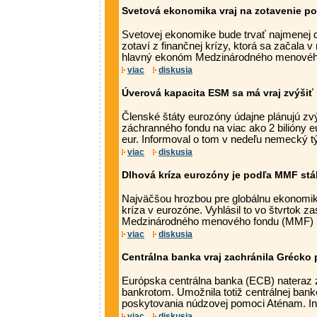
Svetová ekonomika vraj na zotavenie po
Svetovej ekonomike bude trvať najmenej 
zotaví z finančnej krízy, ktorá sa začala v 
hlavný ekonóm Medzinárodného menového
viac
diskusia
Úverová kapacita ESM sa má vraj zvýšiť 
Členské štáty eurozóny údajne plánujú zvý
záchranného fondu na viac ako 2 bilióny 
eur. Informoval o tom v nedeľu nemecký tý
viac
diskusia
Dlhová kríza eurozóny je podľa MMF st
Najväčšou hrozbou pre globálnu ekonomik
kríza v eurozóne. Vyhlásil to vo štvrtok za
Medzinárodného menového fondu (MMF) Na
viac
diskusia
Centrálna banka vraj zachránila Grécko
Európska centrálna banka (ECB) nateraz 
bankrotom. Umožnila totiž centrálnej banke
poskytovania núdzovej pomoci Aténam. Inf
viac
diskusia