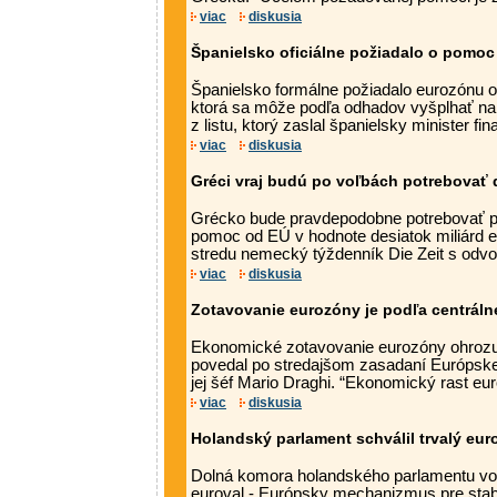
viac
diskusia
Španielsko oficiálne požiadalo o pomoc
Španielsko formálne požiadalo eurozónu 
ktorá sa môže podľa odhadov vyšplhať na 1
z listu, ktorý zaslal španielsky minister fina
viac
diskusia
Gréci vraj budú po voľbách potrebovať ď
Grécko bude pravdepodobne potrebovať po
pomoc od EÚ v hodnote desiatok miliárd e
stredu nemecký týždenník Die Zeit s odvol
viac
diskusia
Zotavovanie eurozóny je podľa centráln
Ekonomické zotavovanie eurozóny ohrozuj
povedal po stredajšom zasadaní Európske
jej šéf Mario Draghi. “Ekonomický rast eur
viac
diskusia
Holandský parlament schválil trvalý eur
Dolná komora holandského parlamentu vo š
euroval - Európsky mechanizmus pre stabi