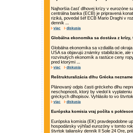
Najhoršia časť dlhovej krízy v eurozóne s
centrálna banka (ECB) je pripravená konať
riziká, povedal šéf ECB Mario Draghi v r
denník ...
viac
diskusia
Globálna ekonomika sa dostáva z krízy,
Globálna ekonomika sa vzdialila od okraja
USA sa objavujú známky stabilizácie, ale
rozvinutých ekonomík a rastúce ceny ropy
pred ktorými ...
viac
diskusia
Reštrukturalizácia dlhu Grécka neznam
Plánovaný odpis časti gréckeho dlhu nepre
neschopnosti, ktorý by viedol k vyplateniu 
gréckych dlhopisov. Vyhlásilo to vo štvrtok 
viac
diskusia
Európska komisia vraj počíta s pokles
Európska komisia (EK) pravdepodobne u
hospodársky výhľad eurozóny v tomto rok
štvrtok taliansky denník Il Sole 24 Ore, p