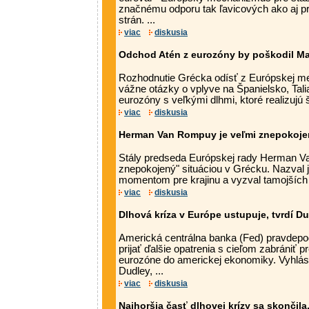
značnému odporu tak ľavicových ako aj pr
strán. ...
viac
diskusia
Odchod Atén z eurozóny by poškodil Ma
Rozhodnutie Grécka odísť z Európskej me
vážne otázky o vplyve na Španielsko, Tali
eurozóny s veľkými dlhmi, ktoré realizujú š
viac
diskusia
Herman Van Rompuy je veľmi znepokojen
Stály predseda Európskej rady Herman V
znepokojený" situáciou v Grécku. Nazval 
momentom pre krajinu a vyzval tamojších po
viac
diskusia
Dlhová kríza v Európe ustupuje, tvrdí D
Americká centrálna banka (Fed) pravdep
prijať ďalšie opatrenia s cieľom zabrániť pr
eurozóne do americkej ekonomiky. Vyhlásil
Dudley, ...
viac
diskusia
Najhoršia časť dlhovej krízy sa skončila