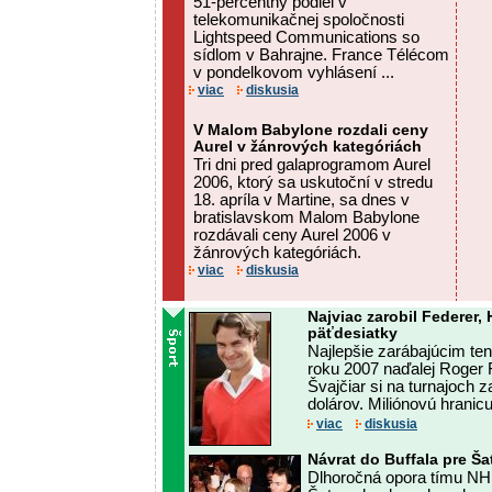
51-percentný podiel v
telekomunikačnej spoločnosti
Lightspeed Communications so
sídlom v Bahrajne. France Télécom
v pondelkovom vyhlásení ...
viac
diskusia
V Malom Babylone rozdali ceny
Aurel v žánrových kategóriách
Tri dni pred galaprogramom Aurel
2006, ktorý sa uskutoční v stredu
18. apríla v Martine, sa dnes v
bratislavskom Malom Babylone
rozdávali ceny Aurel 2006 v
žánrových kategóriách.
viac
diskusia
Najviac zarobil Federer,
päťdesiatky
Najlepšie zarábajúcim te
roku 2007 naďalej Roger 
Švajčiar si na turnajoch z
dolárov. Miliónovú hranicu
viac
diskusia
Návrat do Buffala pre Š
Dlhoročná opora tímu NHL