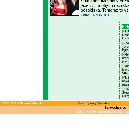
Šatan absolvovala v dres
jeden z mnohých návrato
pôsobiska. Tentoraz to vša
viac
diskusia
Na
FIF
Dosť
kont
Sve
Toro
žijú
Mes
otco
preh
Mla
bronz
VID
Tré
chvá
nasm
Slo
Švajč
Nikd
©2005-2026
Denník 24hodin
Dobré Správy 24hodín
Spravodajstvo
Mačka
Správy
Papierové palety
Čo 