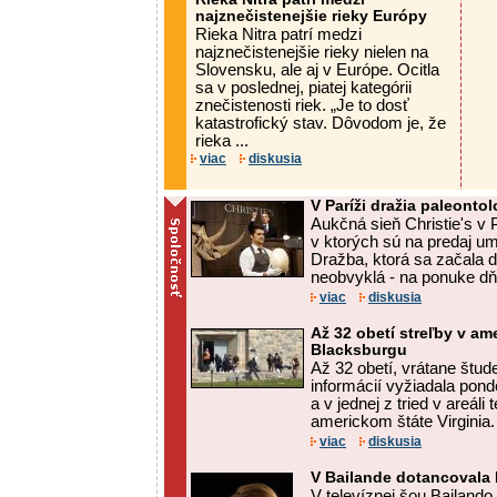
najznečistenejšie rieky Európy
Rieka Nitra patrí medzi
najznečistenejšie rieky nielen na
Slovensku, ale aj v Európe. Ocitla
sa v poslednej, piatej kategórii
znečistenosti riek. „Je to dosť
katastrofický stav. Dôvodom je, že
rieka ...
viac
diskusia
V Paríži dražia paleonto
Aukčná sieň Christie's v P
v ktorých sú na predaj um
Dražba, ktorá sa začala d
neobvyklá - na ponuke dň
viac
diskusia
Až 32 obetí streľby v ame
Blacksburgu
Až 32 obetí, vrátane štude
informácií vyžiadala ponde
a v jednej z tried v areáli 
americkom štáte Virginia. 
viac
diskusia
V Bailande dotancovala
V televíznej šou Bailando