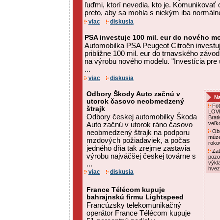
ľuďmi, ktorí nevedia, kto je. Komunikovať 
preto, aby sa mohla s niekým iba normálne
viac
diskusia
PSA investuje 100 mil. eur do nového m
Automobilka PSA Peugeot Citroën investu
približne 100 mil. eur do trnavského závodu
na výrobu nového modelu. "Investícia pr
...
viac
diskusia
Odbory Škody Auto začnú v
Na
utorok časovo neobmedzený
Foto
štrajk
LOVE
Odbory českej automobilky Škoda
Brat
veľk
Auto začnú v utorok ráno časovo
Obn
neobmedzený štrajk na podporu
múze
mzdových požiadaviek, a počas
roko
jedného dňa tak zrejme zastavia
Zat
výrobu najväčšej českej továrne s
pozo
výkl
...
hvez
viac
diskusia
France Télécom kupuje
bahrajnskú firmu Lightspeed
Francúzsky telekomunikačný
operátor France Télécom kupuje