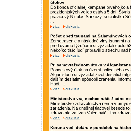
útokov
Do konca oficiálnej kampane prvého kola
prezidentských volieb ostáva 5 dní. Štyria 
pravicový Nicolas Sarkozy, socialistka Sé
...
viac
diskusia
Počet obetí tsunami na Šalamúnových o
Zemetrasenie a následné vlny tsunami n
pred dvoma týždňami si vyžiadali spolu 5
niekoľko tisíc ľudí pripravili o strechu nad 
viac
diskusia
Pri samovražednom útoku v Afganistane 
Pondelkový útok na území policajného cvi
Afganistanu si vyžiadal život desiatich afg
ďalším desiatim spôsobil zranenia. Inform
Hadi. ...
viac
diskusia
Ministerstvo vraj nechce rušiť žiadne 
Ministerstvo zdravotníctva nemá v úmysle
zariadenia. Na dnešnej tlačovej besede to 
zdravotníctva Ivan Valentovič. "Iba zdravo
viac
diskusia
Koruna voči doláru v pondelok na hist