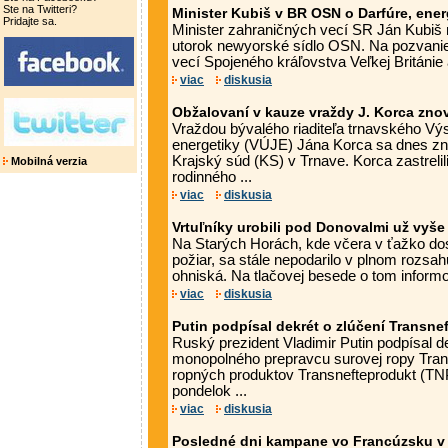
Ste na Twitteri?
Minister Kubiš v BR OSN o Darfúre, ener
Pridajte sa.
Minister zahraničných vecí SR Ján Kubiš 
utorok newyorské sídlo OSN. Na pozvanie
vecí Spojeného kráľovstva Veľkej Británie 
viac
diskusia
Obžalovaní v kauze vraždy J. Korca zn
Vraždou bývalého riaditeľa trnavského V
energetiky (VÚJE) Jána Korca sa dnes z
Krajský súd (KS) v Trnave. Korca zastrelil
Mobilná verzia
rodinného ...
viac
diskusia
Vrtuľníky urobili pod Donovalmi už vyše
Na Starých Horách, kde včera v ťažko do
požiar, sa stále nepodarilo v plnom rozsah
ohniská. Na tlačovej besede o tom informova
viac
diskusia
Putin podpísal dekrét o zlúčení Transne
Ruský prezident Vladimir Putin podpísal d
monopolného prepravcu surovej ropy Tran
ropných produktov Transnefteprodukt (TNP
pondelok ...
viac
diskusia
Posledné dni kampane vo Francúzsku v 