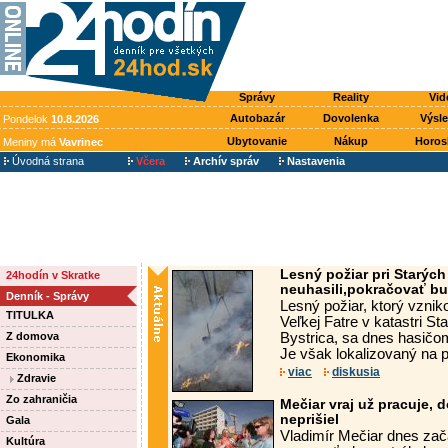
Správy
Reality
Vid
Autobazár
Dovolenka
Výsl
Pondelok
10.8.2026
Ubytovanie
Nákup
Horos
Meniny má
Vavrinec
Úvodná strana
Včera
Archív správ
Nastavenia
Lesný požiar pri Starýc
24hodín v Skratke
neuhasili,pokračovať b
Denník - Správy
Lesný požiar, ktorý vznik
TITULKA
Veľkej Fatre v katastri S
Z domova
Bystrica, sa dnes hasičom
Je však lokalizovaný na p
Ekonomika
viac
diskusia
Zdravie
Zo zahraničia
Mečiar vraj už pracuje, d
neprišiel
Gala
Vladimír Mečiar dnes zača
Kultúra