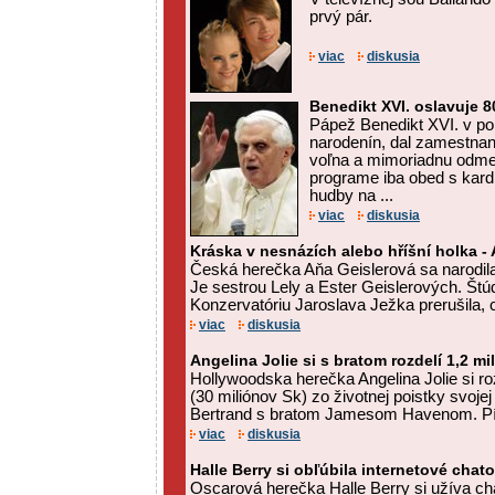
prvý pár.
viac
diskusia
Benedikt XVI. oslavuje 
Pápež Benedikt XVI. v pon
narodenín, dal zamestna
voľna a mimoriadnu odme
programe iba obed s kardi
hudby na ...
viac
diskusia
Kráska v nesnázích alebo hříšní holka -
Česká herečka Aňa Geislerová sa narodila
Je sestrou Lely a Ester Geislerových. Š
Konzervatóriu Jaroslava Ježka prerušila, c
viac
diskusia
Angelina Jolie si s bratom rozdelí 1,2 mi
Hollywoodska herečka Angelina Jolie si roz
(30 miliónov Sk) zo životnej poistky svoje
Bertrand s bratom Jamesom Havenom. Píše 
viac
diskusia
Halle Berry si obľúbila internetové chat
Oscarová herečka Halle Berry si užíva cha