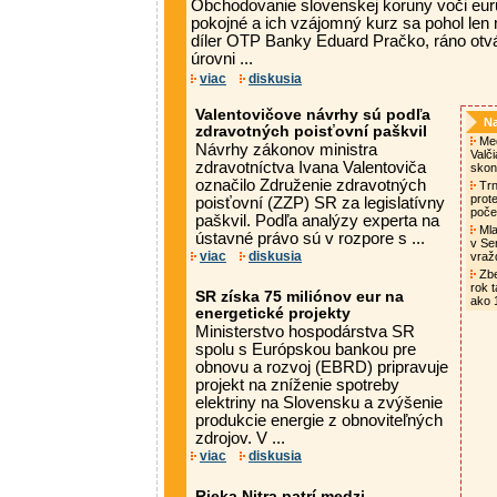
Obchodovanie slovenskej koruny voči eur
pokojné a ich vzájomný kurz sa pohol len 
díler OTP Banky Eduard Pračko, ráno ot
úrovni ...
viac
diskusia
Valentovičove návrhy sú podľa
Na
zdravotných poisťovní paškvil
Med
Návrhy zákonov ministra
Valč
zdravotníctva Ivana Valentoviča
skon
označilo Združenie zdravotných
Trn
prot
poisťovní (ZZP) SR za legislatívny
poče
paškvil. Podľa analýzy experta na
Mlad
ústavné právo sú v rozpore s ...
v Se
viac
diskusia
vra
Zbe
rok t
SR získa 75 miliónov eur na
ako 
energetické projekty
Ministerstvo hospodárstva SR
spolu s Európskou bankou pre
obnovu a rozvoj (EBRD) pripravuje
projekt na zníženie spotreby
elektriny na Slovensku a zvýšenie
produkcie energie z obnoviteľných
zdrojov. V ...
viac
diskusia
Rieka Nitra patrí medzi