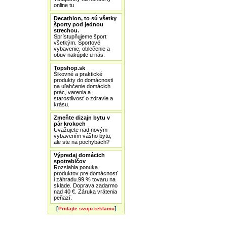
online tu
Decathlon, to sú všetky
športy pod jednou
strechou.
Sprístupňujeme šport
všetkým. Športové
vybavenie, oblečenie a
obuv nakúpite u nás.
Topshop.sk
Šikovné a praktické
produkty do domácnosti
na uľahčenie domácich
prác, varenia a
starostlivosť o zdravie a
krásu.
Zmeňte dizajn bytu v
pár krokoch
Uvažujete nad novým
vybavením vášho bytu,
ale ste na pochybách?
Výpredaj domácich
spotrebičov
Rozsiahla ponuka
produktov pre domácnosť
i záhradu.99 % tovaru na
sklade. Doprava zadarmo
nad 40 €. Záruka vrátenia
peňazí.
[
]
Pridajte svoju reklamu