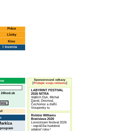
Práca
Lístky
Kino
Inzercia
Sponzorované odkazy
nie
[
]
Pridajte svoju reklamu
LABYRINT FESTIVAL
e
24hod.sk
2026 NITRA
Vojtěch Dyk, Michal
David, Desmod,
Čechomor a ďaľší.
Vstupenky tu
ut
Robbie Williams
m
Bratislava 2026
Lovestream festival 2026
arkíza
- najväčšia hudobná
 program
udalosť roka !