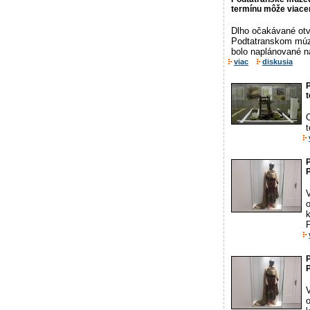
termínu môže viace
Dlho očakávané otv
Podtatranskom múze
bolo naplánované na
viac
diskusia
P
t
t
P
V
P
P
V