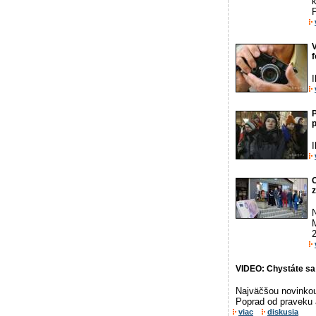
P
I
P
I
2
VIDEO: Chystáte sa
Najväčšou novinkou
Poprad od praveku 
viac
diskusia