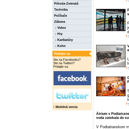
Príroda-Zvieratá
Technika
Počítače
Zábava
j
Video
Hry
Karikatúry
Kohn
V
e
Pridajte sa
Ste na Facebooku?
Ste na Twitteri?
h
Pridajte sa.
G
P
g
t
Mobilná verzia
Átrium v Podtatran
voda zatekala do s
V Podtatranskom mú