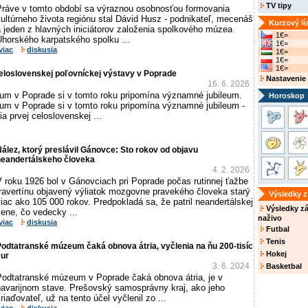
TV tipy
Práve v tomto období sa výraznou osobnosťou formovania
ultúrneho života regiónu stal Dávid Husz - podnikateľ, mecenáš
Kurzový lí
a jeden z hlavných iniciátorov založenia spolkového múzea
1€=
Uhorského karpatského spolku ...
1€=
viac
diskusia
1€=
1€=
1€=
celoslovenskej poľovníckej výstavy v Poprade
Nastavenie
16. 6. 2026
m v Poprade si v tomto roku pripomína významné jubileum.
Horoskop
m v Poprade si v tomto roku pripomína významné jubileum -
a prvej celoslovenskej ...
ález, ktorý preslávil Gánovce: Sto rokov od objavu
neandertálskeho človeka
4. 2. 2026
V roku 1926 bol v Gánovciach pri Poprade počas rutinnej ťažbe
travertínu objavený výliatok mozgovne pravekého človeka starý
Výsledky 
iac ako 105 000 rokov. Predpokladá sa, že patril neandertálskej
Výsledky z
ene, čo vedecky ...
naživo
viac
diskusia
Futbal
Tenis
odtatranské múzeum čaká obnova átria, vyčlenia na ňu 200-tisíc
Hokej
eur
3. 6. 2024
Basketbal
Podtatranské múzeum v Poprade čaká obnova átria, je v
havarijnom stave. Prešovský samosprávny kraj, ako jeho
riaďovateľ, už na tento účel vyčlenil zo ...