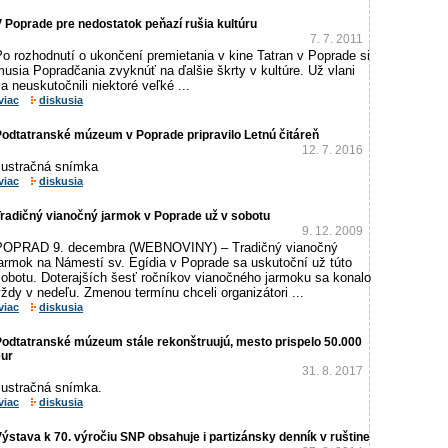
 Poprade pre nedostatok peňazí rušia kultúru
7. 7. 2011
o rozhodnutí o ukončení premietania v kine Tatran v Poprade si
usia Popradčania zvyknúť na ďalšie škrty v kultúre. Už vlani
a neuskutočnili niektoré veľké ...
viac
diskusia
Podtatranské múzeum v Poprade pripravilo Letnú čitáreň
12. 7. 2016
Ilustračná snímka
viac
diskusia
radičný vianočný jarmok v Poprade už v sobotu
9. 12. 2009
POPRAD 9. decembra (WEBNOVINY) – Tradičný vianočný
jarmok na Námestí sv. Egídia v Poprade sa uskutoční už túto
sobotu. Doterajších šesť ročníkov vianočného jarmoku sa konalo
ždy v nedeľu. Zmenou termínu chceli organizátori ...
viac
diskusia
Podtatranské múzeum stále rekonštruujú, mesto prispelo 50.000
eur
31. 8. 2017
lustračná snímka.
viac
diskusia
ýstava k 70. výročiu SNP obsahuje i partizánsky denník v ruštine