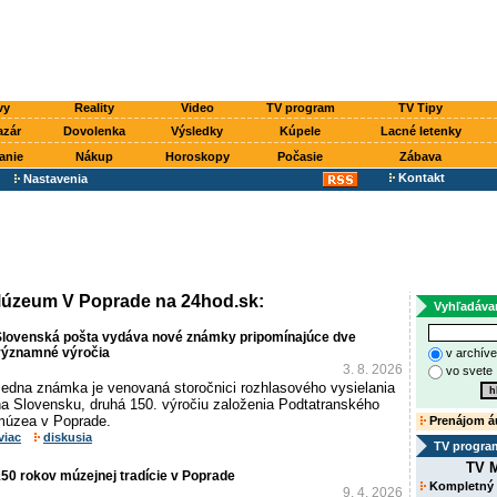
vy
Reality
Video
TV program
TV Tipy
azár
Dovolenka
Výsledky
Kúpele
Lacné letenky
anie
Nákup
Horoskopy
Počasie
Zábava
Kontakt
Nastavenia
Múzeum V Poprade na 24hod.sk:
Vyhľadáva
Slovenská pošta vydáva nové známky pripomínajúce dve
významné výročia
v archív
3. 8. 2026
vo svete
Jedna známka je venovaná storočnici rozhlasového vysielania
na Slovensku, druhá 150. výročiu založenia Podtatranského
múzea v Poprade.
Prenájom á
viac
diskusia
TV progra
TV M
50 rokov múzejnej tradície v Poprade
Kompletný
9. 4. 2026