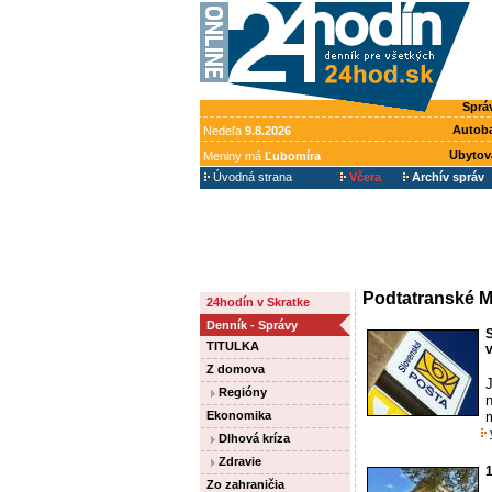
Sprá
Autob
Nedeľa
9.8.2026
Ubytov
Meniny má
Ľubomíra
Úvodná strana
Včera
Archív správ
Podtatranské 
24hodín v Skratke
Denník - Správy
TITULKA
Z domova
Regióny
Ekonomika
Dlhová kríza
Zdravie
1
Zo zahraničia