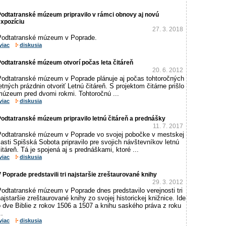
Podtatranské múzeum pripravilo v rámci obnovy aj novú
xpozíciu
27. 3. 2018
Podtatranské múzeum v Poprade.
viac
diskusia
odtatranské múzeum otvorí počas leta čitáreň
20. 6. 2012
Podtatranské múzeum v Poprade plánuje aj počas tohtoročných
etných prázdnin otvoriť Letnú čitáreň. S projektom čitárne prišlo
múzeum pred dvomi rokmi. Tohtoročnú ...
viac
diskusia
odtatranské múzeum pripravilo letnú čitáreň a prednášky
11. 7. 2017
Podtatranské múzeum v Poprade vo svojej pobočke v mestskej
asti Spišská Sobota pripravilo pre svojich návštevníkov letnú
itáreň. Tá je spojená aj s prednáškami, ktoré ...
viac
diskusia
 Poprade predstavili tri najstaršie zreštaurované knihy
29. 3. 2012
Podtatranské múzeum v Poprade dnes predstavilo verejnosti tri
ajstaršie zreštaurované knihy zo svojej historickej knižnice. Ide
 dve Biblie z rokov 1506 a 1507 a knihu saského práva z roku
..
viac
diskusia