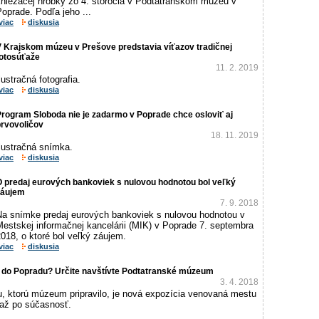
kniežacej hrobky zo 4. storočia v Podtatranskom múzeu v
oprade. Podľa jeho ...
viac
diskusia
V Krajskom múzeu v Prešove predstavia víťazov tradičnej
fotosúťaže
11. 2. 2019
lustračná fotografia.
viac
diskusia
rogram Sloboda nie je zadarmo v Poprade chce osloviť aj
prvovoličov
18. 11. 2019
lustračná snímka.
viac
diskusia
O predaj eurových bankoviek s nulovou hodnotou bol veľký
záujem
7. 9. 2018
Na snímke predaj eurových bankoviek s nulovou hodnotou v
Mestskej informačnej kancelárii (MIK) v Poprade 7. septembra
018, o ktoré bol veľký záujem.
viac
diskusia
 do Popradu? Určite navštívte Podtatranské múzeum
3. 4. 2018
, ktorú múzeum pripravilo, je nová expozícia venovaná mestu
až po súčasnosť.