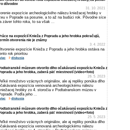
ro dôvodov
31. 10. 2021
orenie expozície archeologického nálezu kniežacej hrobky v
u v Poprade sa posunie, a to až na budúci rok. Pôvodne síce
 záver tohto roka, to sa však ...
ráce na expozícií Knieža z Popradu a jeho hrobka pokračujú,
ermín otvorenia nie je známy
3. 4. 2022
Otvorenie expozície Knieža z Popradu a jeho hrobka ostáva na
ento rok prioritou
viac
diskusia
Podtatranské múzeum otvorilo dlho očakávanú expozíciu Knieža z
opradu a jeho hrobka, zaberá päť miestností (video+foto)
26. 5. 2023
eľké množstvo vzácnych originálov, ale aj repliky ponúka dlho
očakávaná expozícia venovaná archeologickému nálezu
kniežacej hrobky zo 4. storočia v Podtatranskom múzeu v
oprade. Podľa jeho ...
viac
diskusia
Podtatranské múzeum otvorilo dlho očakávanú expozíciu Knieža z
opradu a jeho hrobka, zaberá päť miestností (video+foto)
25. 5. 2023
eľké množstvo vzácnych originálov, ale aj repliky ponúka dlho
očakávaná expozícia venovaná archeologickému nálezu