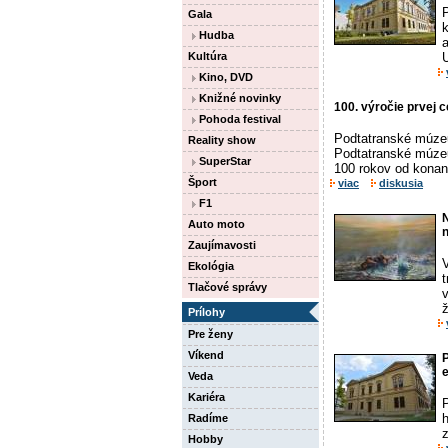
Gala
k
Hudba
Kultúra
Kino, DVD
Knižné novinky
100. výročie prvej 
Pohoda festival
Podtatranské múzeu
Reality show
Podtatranské múzeu
SuperStar
100 rokov od konani
Šport
viac
diskusia
F1
N
Auto moto
Zaujímavosti
Ekológia
Tlačové správy
v
ž
Prílohy
Pre ženy
Víkend
P
Veda
Kariéra
Radíme
z
Hobby