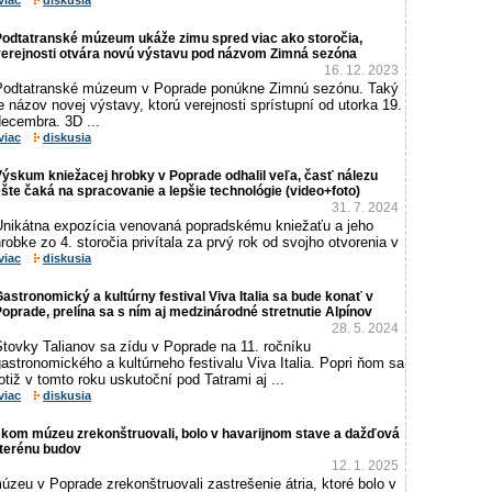
viac
diskusia
Podtatranské múzeum ukáže zimu spred viac ako storočia,
verejnosti otvára novú výstavu pod názvom Zimná sezóna
16. 12. 2023
Podtatranské múzeum v Poprade ponúkne Zimnú sezónu. Taký
e názov novej výstavy, ktorú verejnosti sprístupní od utorka 19.
decembra. 3D ...
viac
diskusia
ýskum kniežacej hrobky v Poprade odhalil veľa, časť nálezu
šte čaká na spracovanie a lepšie technológie (video+foto)
31. 7. 2024
Unikátna expozícia venovaná popradskému kniežaťu a jeho
robke zo 4. storočia privítala za prvý rok od svojho otvorenia v
viac
diskusia
astronomický a kultúrny festival Viva Italia sa bude konať v
oprade, prelína sa s ním aj medzinárodné stretnutie Alpínov
28. 5. 2024
Stovky Talianov sa zídu v Poprade na 11. ročníku
astronomického a kultúrneho festivalu Viva Italia. Popri ňom sa
otiž v tomto roku uskutoční pod Tatrami aj ...
viac
diskusia
skom múzeu zrekonštruovali, bolo v havarijnom stave a dažďová
uterénu budov
12. 1. 2025
zeu v Poprade zrekonštruovali zastrešenie átria, ktoré bolo v