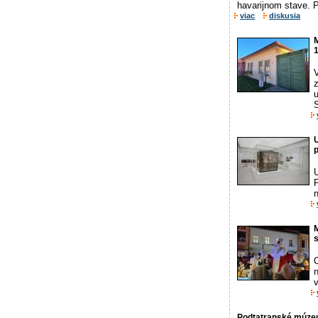
havarijnom stave. P
viac
diskusia
M
1
V
z
u
S
p
U
n
M
s
v
Podtatranské múzeu