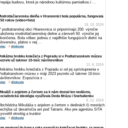
repája budovu, ktorá je národnou kultúrnou pamiatkou i ...
odrotlačiarenska dielňa v Hranovnici bola populárna, fungovala
50 rokov (video+foto)
19. 10. 2024
 podtatranskej obci Hranovnica si pripomínajú 200. výročie
aloženia modrotlačiarenskej dielne a zároveň 50. výročie jej
končenia. Bola vôbec jednou z najdlhšie fungujúcich dielní na
lovensku, plátno v nej ...
viac
diskusia
Unikátnu hrobku kniežaťa z Popradu si v Podtatranskom múzeu
ozrelo už takmer 10-tisíc návštevníkov
12. 6. 2024
nikátnu hrobku kniežaťa z Popradu si od jej sprístupnenia v
Podtatranskom múzeu v máji 2023 pozrelo už takmer 10-tisíc
ávštevníkov. Expozícia s ...
viac
diskusia
ikuláš s anjelom a čertom sa k nám dostal len nedávno,
ocialistická ideológia využívala Deda Mráza i Snehulienku
6. 12. 2024
Obchôdzka Mikuláša s anjelom a čertom v dedinách či mestách
nechýba už desaťročia ani pod Tatrami. Ako pre agentúru SITA
ysvetlil etnológ a kurátor
viac
diskusia
m neotvorí do konca roka expozíciu kniežacej hrobky, za posun