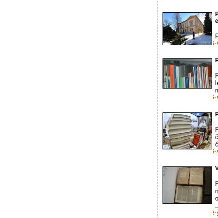
e
P
l
P
č
č
V
n
o
.