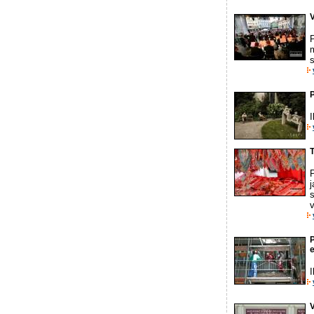
V
P
m
s
T
v
I
V