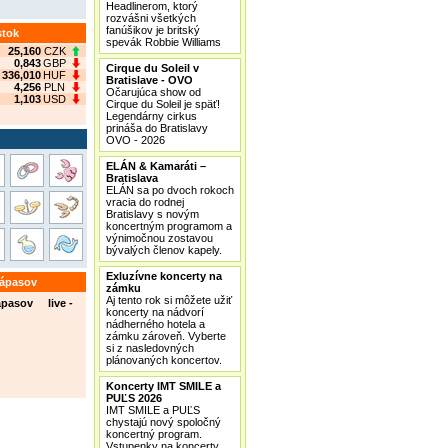
Headlinerom, ktorý
rozvášni všetkých
fanúšikov je britský
stok
spevák Robbie Williams
25,160
CZK
0,843
GBP
Cirque du Soleil v
336,010
HUF
Bratislave - OVO
4,256
PLN
Očarujúca show od
1,103
USD
Cirque du Soleil je späť!
Legendárny cirkus
prináša do Bratislavy
OVO - 2026
ELÁN & Kamaráti –
Bratislava
ELÁN sa po dvoch rokoch
vracia do rodnej
Bratislavy s novým
koncertným programom a
výnimočnou zostavou
bývalých členov kapely.
Exluzívne koncerty na
zápasov
zámku
Aj tento rok si môžete užiť
ápasov live -
koncerty na nádvorí
nádherného hotela a
zámku zároveň. Vyberte
si z nasledovných
plánovaných koncertov.
Koncerty IMT SMILE a
PUĽS 2026
IMT SMILE a PUĽS
chystajú nový spoločný
koncertný program.
Vstupenky na koncerty