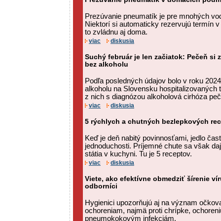
Prezúvanie pneumatík je pre mnohých vodi
Niektorí si automaticky rezervujú termín v 
to zvládnu aj doma.
viac
diskusia
Suchý február je len začiatok: Pečeň si 
bez alkoholu
Podľa posledných údajov bolo v roku 2024
alkoholu na Slovensku hospitalizovaných t
z nich s diagnózou alkoholová cirhóza peč
viac
diskusia
5 rýchlych a chutných bezlepkových re
Keď je deň nabitý povinnosťami, jedlo čas
jednoduchosti. Príjemné chute sa však daj
státia v kuchyni. Tu je 5 receptov.
viac
diskusia
Viete, ako efektívne obmedziť šírenie ví
odborníci
Hygienici upozorňujú aj na význam očkova
ochoreniam, najmä proti chrípke, ochore
pneumokokovým infekciám.