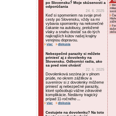
Na
po Slovensku? Moje skúsenosti a
Met
odporúčania
mili
24. 6. 2025
soci
Keď si spomeniem na svoje prvé
Čia
Hloh
cesty po Slovensku, vždy sa mi
záži
vybavia spomienky na nekonečné
Fes
čakanie na autobusy, preložené
duše
vlaky a snahu dostať sa do tých
obči
najkrajších kútov našej krajiny
verejnou dopravou.
viac
diskusia
Nebezpečné parazity si môžete
priniesť aj z dovolenky na
Slovensku. Odborníci radia, ako
sa pred nimi chrániť
22. 6. 2025
Dovolenková sezóna je v plnom
prúde, no okrem zážitkov a
suvenírov si z dovolenky môžeme
priniesť aj nebezpečné parazity,
ktoré spôsobujú vážne zdravotné
komplikácie. Nedávny tragický
prípad 11-ročného ...
viac
diskusia
Cestujete na dovolenku? Na toto