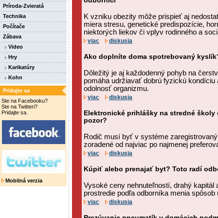
odborníci
Príroda-Zvieratá
K vzniku obezity môže prispieť aj nedost
Technika
miera stresu, genetické predispozície, ho
Počítače
niektorých liekov či vplyv rodinného a soci
Zábava
viac
diskusia
Video
Ako doplníte doma spotrebovaný kyslík?
Hry
Karikatúry
Dôležitý je aj každodenný pohyb na čerst
Kohn
pomáha udržiavať dobrú fyzickú kondíciu 
odolnosť organizmu.
Pridajte sa
viac
diskusia
Ste na Facebooku?
Ste na Twitteri?
Pridajte sa.
Elektronické prihlášky na stredné školy 
pozor?
Rodič musí byť v systéme zaregistrovaný.
zoradené od najviac po najmenej preferov
viac
diskusia
Kúpiť alebo prenajať byt? Toto radí odb
Mobilná verzia
Vysoké ceny nehnuteľností, drahý kapitál
prostredie podľa odborníka menia spôsob 
viac
diskusia
Prezúvanie pneumatík v domácich podm