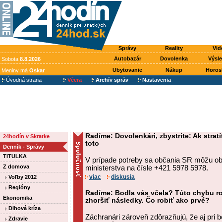
Správy
Reality
Vid
Autobazár
Dovolenka
Výsl
Sobota
8.8.2026
Ubytovanie
Nákup
Horos
Meniny má
Oskar
Úvodná strana
Včera
Archív správ
Nastavenia
Radíme: Dovolenkári, zbystrite: Ak stratí
24hodín v Skratke
toto
Denník - Správy
TITULKA
V prípade potreby sa občania SR môžu obr
Z domova
ministerstva na čísle +421 5978 5978.
viac
diskusia
Voľby 2012
Regióny
Radíme: Bodla vás včela? Túto chybu ro
Ekonomika
zhoršiť následky. Čo robiť ako prvé?
Dlhová kríza
Záchranári zároveň zdôrazňujú, že aj pri 
Zdravie