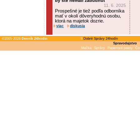
by ste nemali zabudnúť
11. 6. 2025
Prospešné je tiež podľa odborníka
mať v okolí dôveryhodnú osobu,
ktorá na majetok dozrie.
viac
diskusia
©2005-2026
Denník 24hodin
Dobré Správy 24hodín
Spravodajstvo
Mačka
Správy
Papierové palety
Čo 