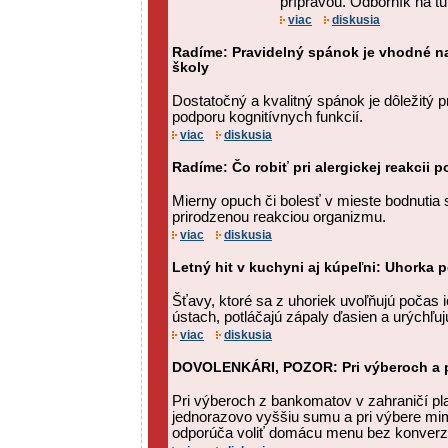
prípravou. Odborník na tur
viac
diskusia
Radíme: Pravidelný spánok je vhodné na
školy
Dostatočný a kvalitný spánok je dôležitý p
podporu kognitívnych funkcií.
viac
diskusia
Radíme: Čo robiť pri alergickej reakcii
Mierny opuch či bolesť v mieste bodnutia 
prirodzenou reakciou organizmu.
viac
diskusia
Letný hit v kuchyni aj kúpeľni: Uhorka 
Šťavy, ktoré sa z uhoriek uvoľňujú počas 
ústach, potláčajú zápaly ďasien a urýchľujú
viac
diskusia
DOVOLENKÁRI, POZOR: Pri výberoch a p
Pri výberoch z bankomatov v zahraničí platí
jednorazovo vyššiu sumu a pri výbere mi
odporúča voliť domácu menu bez konverz