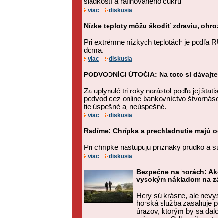
sladkostí a rafinovaného cukru.
viac
diskusia
Nízke teploty môžu škodiť zdraviu, ohro
Pri extrémne nízkych teplotách je podľa 
doma.
viac
diskusia
PODVODNÍCI ÚTOČIA: Na toto si dávajte
Za uplynulé tri roky narástol podľa jej štat
podvod cez online bankovníctvo štvornás
tie úspešné aj neúspešné.
viac
diskusia
Radíme: Chrípka a prechladnutie majú od
Pri chrípke nastupujú príznaky prudko a s
viac
diskusia
Bezpečne na horách: Ak
vysokým nákladom na zá
Hory sú krásne, ale nevy
horská služba zasahuje p
úrazov, ktorým by sa dal