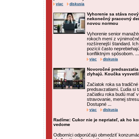
viac
diskusia
Vyhorenie sa stáva nov
nekonečný pracovný deň
novou normou
Vyhorenie senior manažé
rokoch mení z výnimočnéh
rozšírenejší štandard. Ic
pozícií často neprebiehaj
konfliktným spôsobom. ...
viac
diskusia
Novoročné predsavzatia
zlyhajú. Koučka vysvetli
Začiatok roka sa tradičn
predsavzatiami. Ľudia si t
začiatku roka budú mať v
stravovanie, menej stresu
Dostupné ...
viac
diskusia
Radíme: Cukor nie je nepriateľ, ak ho 
vedome
Odborníci odporúčajú obmedziť konzumác