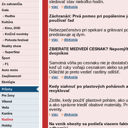
sledovať stav niekoľko hodín.
Zo zahraničia
viac
diskusia
Gala
Záchranári: Prvá pomoc pri popálenine j
Hudba
používať ľad
Kultúra
Kino, DVD
Nebezpečenstvo pri opekaní a grilovaní p
Knižné novinky
predstavuje aj dym.
viac
diskusia
Pohoda festival
Reality show
ZBIERATE MEDVEDÍ CESNAK? Nepomýľte 
SuperStar
dvojníkmi
Šport
Samotná vôňa po cesnaku nie je dostatoč
F1
keď už ruky voňajú cesnakom alebo sa jeho
Auto moto
Dôležité je preto vedieť rastliny odlíšiť.
Zaujímavosti
viac
diskusia
Ekológia
Kedy siahnuť po plastových pohároch a
Prílohy
recyklovať
Pre ženy
Zistite, kedy použiť plastové poháre, ako u
Víkend
a ako správne triediť obalové materiály. Pr
Veda
eventy.
Kariéra
viac
diskusia
Radíme
Na vznik obezity sa podieľa viacero fakt
Hobby