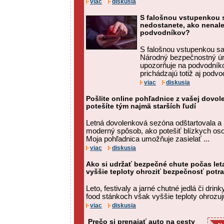
viac
diskusia
S falošnou vstupenkou s
nedostanete, ako nenalet
podvodníkov?
S falošnou vstupenkou sa 
Národný bezpečnostný úr
upozorňuje na podvodníkov
prichádzajú totiž aj podvodn
viac
diskusia
Pošlite online pohľadnice z vašej dovol
potešíte tým najmä starších ľudí
Letná dovolenková sezóna odštartovala a
moderný spôsob, ako potešiť blízkych o
Moja pohľadnica umožňuje zasielať ...
viac
diskusia
Ako si udržať bezpečné chute počas let
vyššie teploty ohroziť bezpečnosť potra
Leto, festivaly a jarné chutné jedlá či drink
food stánkoch však vyššie teploty ohrozu
viac
diskusia
Prečo si prenajať auto na cesty