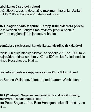
abehla nový svetový rekord
ná atlétka zlepšila doterajšie maximum krajanky Dalilah
 MS 2019 v Dauhe o 26 stotín sekundy.
021: Sagan spadol v špurte 3. etapy, triumf Merliera (video)
pa z Redonu do Fougres má rovinatý profil a ponúka
riumf pre najrýchlejších jazdcov v balíku.
entácia v rýchlostnej kanoistike zahviezdila, získala štyri
daile juniorky Bianky Sidovej zo soboty v K1 na 1000 m v
ajakárka pridala striebro v K2 na 500 m, keď v lodi sedela
rínou Pecsukovou. Nad ...
vá informovala o svojej neúčasti na OH v Tokiu, dôvod
ka Serena Williamsová krátko pred štartom Wimbledonu
021 (2. etapa): Saganovi nevyšiel útok a skončil trinásty,
iu vyhral Theuns (video+foto)
sta Peter Sagan z tímu Bora-Hansgrohe skončil trinásty na
i ...