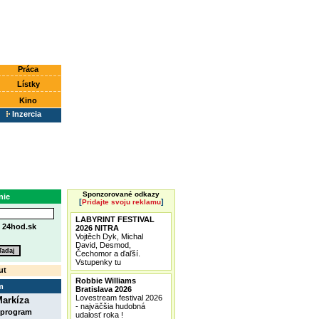
Práca
Lístky
Kino
Inzercia
Sponzorované odkazy
nie
[
]
Pridajte svoju reklamu
LABYRINT FESTIVAL
e
24hod.sk
2026 NITRA
Vojtěch Dyk, Michal
David, Desmod,
Čechomor a ďaľší.
Vstupenky tu
ut
Robbie Williams
m
Bratislava 2026
Lovestream festival 2026
arkíza
- najväčšia hudobná
 program
udalosť roka !