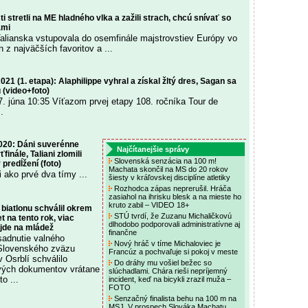
sti stretli na ME hladného vlka a zažili strach, chcú snívať so
ami
alianska vstupovala do osemfinále majstrovstiev Európy vo
n z najväčších favoritov a ...
021 (1. etapa): Alaphilippe vyhral a získal žltý dres, Sagan sa
u (video+foto)
7. júna 10:35 Víťazom prvej etapy 108. ročníka Tour de
.
2020: Dáni suverénne
Najčítanejšie správy
ťfinále, Taliani zlomili
Slovenská senzácia na 100 m!
predĺžení (foto)
Machata skončil na MS do 20 rokov
i ako prvé dva tímy ...
šiesty v kráľovskej disciplíne atletiky
Rozhodca zápas neprerušil. Hráča
zasiahol na ihrisku blesk a na mieste ho
kruto zabil – VIDEO 18+
biatlonu schválil okrem
STÚ tvrdí, že Zuzanu Michaličkovú
t na tento rok, viac
dlhodobo podporovali administratívne aj
jde na mládež
finančne
sadnutie valného
Nový hráč v tíme Michaloviec je
Slovenského zväzu
Francúz a pochvaľuje si pokoj v meste
v Osrblí schválilo
Do dráhy mu vošiel bežec so
vých dokumentov vrátane
slúchadlami. Chára rieši nepríjemný
o ...
incident, keď na bicykli zrazil muža –
FOTO
Senzačný finalista behu na 100 m na
MSJ. V prospech Slováka Machatu