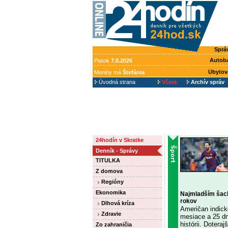
Sprá
Autob
Piatok
7.8.2026
Ubytov
Meniny má
Štefánia
Úvodná strana
Včera
Archív správ
24hodín v Skratke
Denník - Správy
TITULKA
Z domova
Regióny
Ekonomika
Najmladším šacho
rokov
Dlhová kríza
Američan indick
Zdravie
mesiace a 25 dn
histórii. Dotera
Zo zahraničia