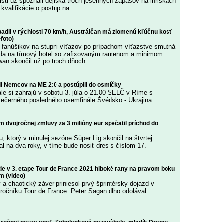
isti už spoznali dejiská troch jesenných zápasov na ihriskách
kvalifikácie o postup na
adli v rýchlosti 70 km/h, Austrálčan má zlomenú kľúčnu kosť
+foto)
 fanúšikov na stupni víťazov po prípadnom víťazstve smutná
zda na tímový hotel so zafixovaným ramenom a minimom
an skončil už po troch dňoch
li Nemcov na ME 2:0 a postúpili do osmičky
ále si zahrajú v sobotu 3. júla o 21.00 SELČ v Ríme s
ečerného posledného osemfinále Švédsko - Ukrajina.
 dvojročnej zmluvy za 3 milióny eur spečatil príchod do
, ktorý v minulej sezóne Süper Lig skončil na štvrtej
al na dva roky, v tíme bude nosiť dres s číslom 17.
e v 3. etape Tour de France 2021 hlboké rany na pravom boku
m (video)
a chaotický záver priniesol prvý šprintérsky dojazd v
 ročníku Tour de France. Peter Sagan dlho odolával