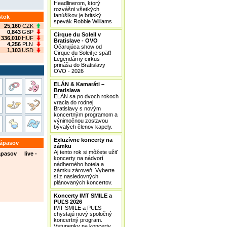
Headlinerom, ktorý
rozvášni všetkých
fanúšikov je britský
stok
spevák Robbie Williams
25,160
CZK
0,843
GBP
Cirque du Soleil v
336,010
HUF
Bratislave - OVO
4,256
PLN
Očarujúca show od
1,103
USD
Cirque du Soleil je späť!
Legendárny cirkus
prináša do Bratislavy
OVO - 2026
ELÁN & Kamaráti –
Bratislava
ELÁN sa po dvoch rokoch
vracia do rodnej
Bratislavy s novým
koncertným programom a
výnimočnou zostavou
bývalých členov kapely.
Exluzívne koncerty na
zápasov
zámku
Aj tento rok si môžete užiť
ápasov live -
koncerty na nádvorí
nádherného hotela a
zámku zároveň. Vyberte
si z nasledovných
plánovaných koncertov.
Koncerty IMT SMILE a
PUĽS 2026
IMT SMILE a PUĽS
chystajú nový spoločný
koncertný program.
Vstupenky na koncerty