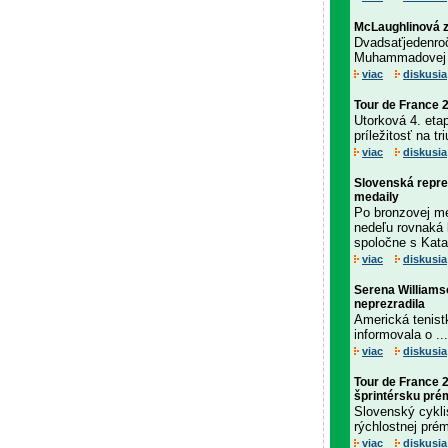
McLaughlinová z
Dvadsaťjedenroč
Muhammadovej z
viac
diskusia
Tour de France 2
Utorková 4. eta
príležitosť na t
viac
diskusia
Slovenská reprez
medaily
Po bronzovej me
nedeľu rovnaká k
spoločne s Kata
viac
diskusia
Serena Williamso
neprezradila
Americká tenist
informovala o ...
viac
diskusia
Tour de France 2
šprintérsku prém
Slovenský cykli
rýchlostnej prémi
viac
diskusia