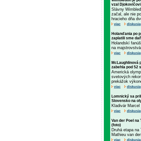
Wimbledon je po
vzal Djokovičovi
Slávny Wimbled
začal, ale nie 
hracieho dňa dvo
viac
diskusia
Holanďania po p
zaplatili sme da
Holandskí fanúš
na majstrovstvá
viac
diskusia
McLaughlinová p
zabehla pod 52 
Americká olympij
svetových rekor
prekážok výkonom
viac
diskusia
Lomnický sa prib
Slovensko na ol
Kladivár Marcel
viac
diskusia
Van der Poel na
(foto)
Druhá etapa na 
Mathieu van der
viac
diskusia