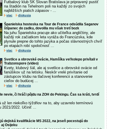
Futbalový klub ŠK Slovan Bratislava je pripravený pustiť
na štadión na Tehelnom poli na každý zo svojich
najbližších piatich zápasov - ...
viac
diskusia
Španielska hosteska na Tour de France odsúdila Saganov
štípanec do zadku, dovolila mu však tretí bozk
Na juhu Španielska pracuje ako učiteľka angličtiny, ale
každý rok začiatkom leta vyráža do Francúzska, kde
plynule prepne do tohto jazyka a počas slávnostných chvíľ
po etapách robí spoločnosť ...
viac
diskusia
Svetlice a obrovské ovácie, Hamšíka veľkolepo privítali v
Trabzonspore (video)
Kvety, klubový šál, ale aj svetlice a obrovské ovácie od
fanúšikov už na letisku. Neskôr vrelé privítanie od
zástupcov klubu na tlačovej konferencii a stanovenie
cieľov do budúcej ...
viac
diskusia
e nevie, či hráči pôjdu na ZOH do Pekingu. Čas sa kráti, tvrdí
už len niekoľko týždňov na to, aby uzavrelo termínovú
u 2021/2022. Učiniť ...
jú dejiská kvalifikácie MS 2022, na jeseň pocestujú do
 aj Osijeku