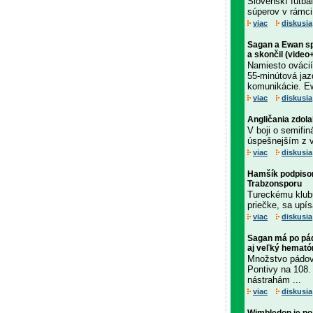
Slovenskí futbal
súperov v rámci 
viac
diskusia
Sagan a Ewan sp
a skončil (video
Namiesto ovácií
55-minútová ja
komunikácie. Ew
viac
diskusia
Angličania zdola
V boji o semifin
úspešnejším z v
viac
diskusia
Hamšík podpisom
Trabzonsporu
Tureckému klubu
priečke, sa upís
viac
diskusia
Sagan má po pád
aj veľký hemató
Množstvo pádov 
Pontivy na 108.
nástrahám ...
viac
diskusia