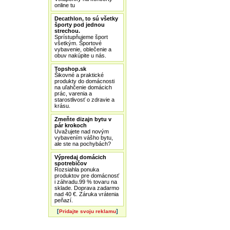
online tu
Decathlon, to sú všetky
športy pod jednou
strechou.
Sprístupňujeme šport
všetkým. Športové
vybavenie, oblečenie a
obuv nakúpite u nás.
Topshop.sk
Šikovné a praktické
produkty do domácnosti
na uľahčenie domácich
prác, varenia a
starostlivosť o zdravie a
krásu.
Zmeňte dizajn bytu v
pár krokoch
Uvažujete nad novým
vybavením vášho bytu,
ale ste na pochybách?
Výpredaj domácich
spotrebičov
Rozsiahla ponuka
produktov pre domácnosť
i záhradu.99 % tovaru na
sklade. Doprava zadarmo
nad 40 €. Záruka vrátenia
peňazí.
[
]
Pridajte svoju reklamu