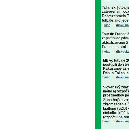
Talianski futbali
zatvorenými oč
Reprezentácia T
futbale ako jede
viac
diskusia
Tour de France 2
zaplietol do pád
aktualizované 2
France sa stal ..
viac
diskusia
ME vo futbale 
postúpili do štvr
Rakúšanov až v 
Dáni a Taliani s
viac
diskusia
Slovenský zväz 
iného aj rozpoče
prostriedkov pô
Sobotňajšie za
zhromaždenia 
biatlonu (SZB) 
niekoľko kľúčo
rozpočtu na tent
viac
diskusia