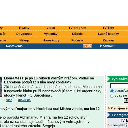
vy
Reality
Video
TV program
TV Tipy
azár
Dovolenka
Výsledky
Kúpele
Lacné letenky
anie
Nákup
Horoskopy
Počasie
Zábava
Kontakt
Nastavenia
Lionel Messi je po 16 rokoch voľným hráčom. Podarí sa
Vyhľadáva
Barcelone podpísať s ním nový kontrakt?
Zlá finančná situácia a dlhodobá kritika Lionela Messiho na
fungovanie klubu príliš nenasvedčujú tomu, že argentínsky
v archív
útočný klenot FC Barcelona ...
vo svete
viac
diskusia
Prenájom á
vým veľmajstrom v histórii sa stal Mishra z Indie, má len 12
TV progra
ého pôvodu Abhimanyu Mishra má len 12 rokov, štyri
TV M
í, ale už sa stal najmladším šachovým veľmajstrom v
Kompletný
jší rekord ruského zázraku Sergeja ...