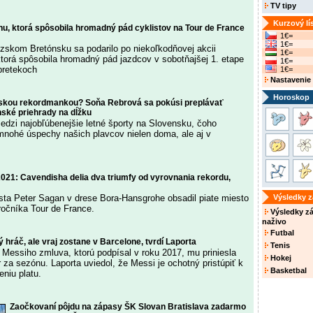
TV tipy
Kurzový lí
enu, ktorá spôsobila hromadný pád cyklistov na Tour de France
1€=
1€=
cúzskom Bretónsku sa podarilo po niekoľkodňovej akcii
1€=
ktorá spôsobila hromadný pád jazdcov v sobotňajšej 1. etape
1€=
pretekoch
1€=
Nastavenie
Horoskop
nskou rekordmankou? Soňa Rebrová sa pokúsi preplávať
nské priehrady na dĺžku
medzi najobľúbenejšie letné športy na Slovensku, čoho
nohé úspechy našich plavcov nielen doma, ale aj v
2021: Cavendisha delia dva triumfy od vyrovnania rekordu,
sta Peter Sagan v drese Bora-Hansgrohe obsadil piate miesto
Výsledky 
ročníka Tour de France.
Výsledky z
naživo
Futbal
ý hráč, ale vraj zostane v Barcelone, tvrdí Laporta
Tenis
Messiho zmluva, ktorú podpísal v roku 2017, mu priniesla
Hokej
 za sezónu. Laporta uviedol, že Messi je ochotný pristúpiť k
Basketbal
niu platu.
Zaočkovaní pôjdu na zápasy ŠK Slovan Bratislava zadarmo