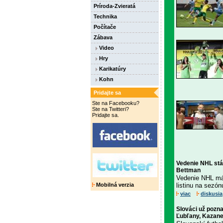
Príroda-Zvieratá
Technika
Počítače
Zábava
Video
Hry
Karikatúry
Kohn
Pridajte sa
Ste na Facebooku?
Ste na Twitteri?
Pridajte sa.
Vedenie NHL stál
Bettman
Vedenie NHL má 
Mobilná verzia
listinu na sezón
viac
diskusia
Slováci už pozna
Ľubľany, Kazane