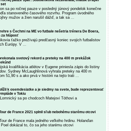
 ročnej pauze späť. Sobolenková nezaváhala, mladík Draper
 set
on sa po ročnej pauze v posledný júnový pondelok konečne
podľa stanoveného časového rozvrhu. Program úvodného
jhry mužov a žien narušil dážď, a tak sa ...
rehre s Čechmi na ME vo futbale nešetria trénera De Boera,
ň za hlúposť
ikovia ťažko prežívajú predčasný koniec svojich futbalistov
ch Európy. V ...
rekonala svetový rekord a preteky na 400 m prekážok
sekúnd
ská kvalifikácia atlétov v Eugene priniesla zápis do listiny
dov. Sydney McLaughlinová vyhrala preteky na 400 m
 51,90 s a ako prvá v histórii na tejto trati ...
lížil k osemdesiatke a je siedmy na svete, bude reprezentovať
ympiáde v Tokiu
 Lomnický sa po chodcoch Matejovi Tóthovi a
 Tour de France 2021 splnil sľub nebohému starému otcovi
Tour de France mala jedného veľkého hrdinu. Holanďan
 Poel dokázal to, čo sa jeho starému otcovi