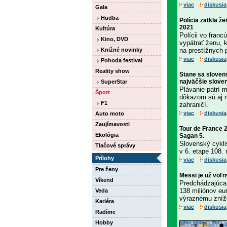
viac
diskusia
Gala
Hudba
Polícia zatkla ž
2021
Kultúra
Polícii vo fran
Kino, DVD
vypátrať ženu, 
Knižné novinky
na prestížnych 
viac
diskusia
Pohoda festival
Reality show
Stane sa slove
najväčšie slove
SuperStar
Plávanie patrí 
Šport
dôkazom sú aj m
F1
zahraničí.
viac
diskusia
Auto moto
Zaujímavosti
Tour de France 
Ekológia
Sagan 5.
Slovenský cykli
Tlačové správy
v 6. etape 108. 
Prílohy
viac
diskusia
Pre ženy
Messi je už voľn
Víkend
Predchádzajúca 
138 miliónov eur
Veda
výraznému zníže
Kariéra
viac
diskusia
Radíme
Hobby