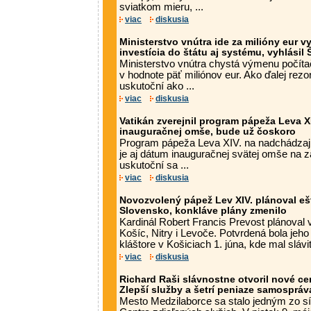
sviatkom mieru, ...
viac
diskusia
Ministerstvo vnútra ide za milióny eur v
investícia do štátu aj systému, vyhlásil 
Ministerstvo vnútra chystá výmenu počíta
v hodnote päť miliónov eur. Ako ďalej rezo
uskutoční ako ...
viac
diskusia
Vatikán zverejnil program pápeža Leva XI
inauguračnej omše, bude už čoskoro
Program pápeža Leva XIV. na nadchádzaj
je aj dátum inauguračnej svätej omše na za
uskutoční sa ...
viac
diskusia
Novozvolený pápež Lev XIV. plánoval ešt
Slovensko, konkláve plány zmenilo
Kardinál Robert Francis Prevost plánoval 
Košíc, Nitry i Levoče. Potvrdená bola jeh
kláštore v Košiciach 1. júna, kde mal slávi
viac
diskusia
Richard Raši slávnostne otvoril nové ce
Zlepší služby a šetrí peniaze samospr
Mesto Medzilaborce sa stalo jedným zo s