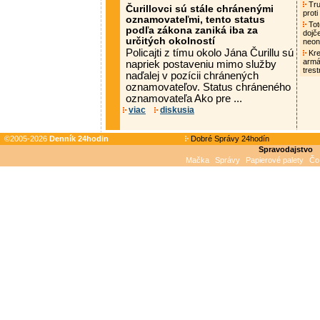
Tru
Čurillovci sú stále chránenými
proti
oznamovateľmi, tento status
Tot
podľa zákona zaniká iba za
dojč
určitých okolností
neon
Policajti z tímu okolo Jána Čurillu sú
Kre
armá
napriek postaveniu mimo služby
tres
naďalej v pozícii chránených
oznamovateľov. Status chráneného
oznamovateľa Ako pre ...
viac
diskusia
©2005-2026
Denník 24hodin
Dobré Správy 24hodín
Spravodajstvo
Mačka
Správy
Papierové palety
Čo 