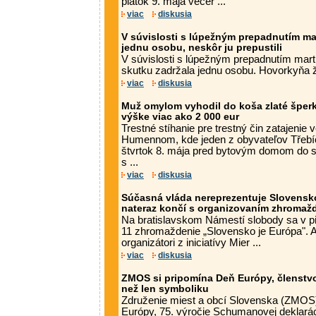
piatok 9. mája večer ...
viac
diskusia
V súvislosti s lúpežným prepadnutím ma
jednu osobu, neskôr ju prepustili
V súvislosti s lúpežným prepadnutím mart
skutku zadržala jednu osobu. Hovorkyňa ži
viac
diskusia
Muž omylom vyhodil do koša zlaté šperk
výške viac ako 2 000 eur
Trestné stíhanie pre trestný čin zatajenie v
Humennom, kde jeden z obyvateľov Třebíčs
štvrtok 8. mája pred bytovým domom do 
s ...
viac
diskusia
Súčasná vláda nereprezentuje Slovensko,
nateraz končí s organizovaním zhromaž
Na bratislavskom Námestí slobody sa v pi
11 zhromaždenie „Slovensko je Európa". A
organizátori z iniciatívy Mier ...
viac
diskusia
ZMOS si pripomína Deň Európy, členstvo
než len symboliku
Združenie miest a obcí Slovenska (ZMOS)
Európy, 75. výročie Schumanovej deklarác