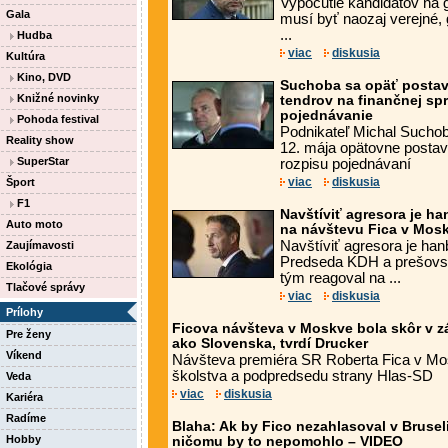
Vypočutie kandidátov na 
Gala
musí byť naozaj verejné,
...
Hudba
viac
diskusia
Kultúra
Kino, DVD
Suchoba sa opäť postaví
Knižné novinky
tendrov na finančnej spr
pojednávanie
Pohoda festival
Podnikateľ Michal Suchob
Reality show
12. mája opätovne postav
SuperStar
rozpisu pojednávaní
viac
diskusia
Šport
F1
Navštíviť agresora je h
Auto moto
na návštevu Fica v Mos
Navštíviť agresora je han
Zaujímavosti
Predseda KDH a prešovs
Ekológia
tým reagoval na ...
Tlačové správy
viac
diskusia
Prílohy
Ficova návšteva v Moskve bola skôr v 
Pre ženy
ako Slovenska, tvrdí Drucker
Víkend
Návšteva premiéra SR Roberta Fica v Mos
školstva a podpredsedu strany Hlas-SD
Veda
viac
diskusia
Kariéra
Radíme
Blaha: Ak by Fico nezahlasoval v Bruseli
Hobby
ničomu by to nepomohlo – VIDEO