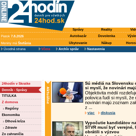
Správy
Reality
Vid
Autobazár
Dovolenka
Výsl
Piatok
7.8.2026
Ubytovanie
Nákup
Horos
Meniny má
Štefánia
Úvodná strana
Včera
Archív správ
Nastavenia
Sú médiá na Slovensku o
24hodín v Skratke
si myslí, že novinári m
Denník - Správy
Objektivita médií rozdeľuj
TITULKA
polovica ľudí si myslí, že
Z domova
novinári majú zoznam za
z ...
Regióny
viac
diskusia
Ekonomika
Dlhová kríza
Vypočutie kandidátov na
STVR musí byť verejné, li
Zdravie
obrátili s výzvou
Zo zahraničia