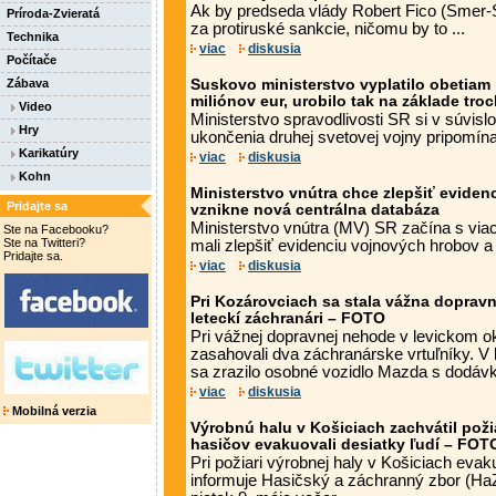
Ak by predseda vlády Robert Fico (Smer-
Príroda-Zvieratá
za protiruské sankcie, ničomu by to ...
Technika
viac
diskusia
Počítače
Zábava
Suskovo ministerstvo vyplatilo obetiam
miliónov eur, urobilo tak na základe tro
Video
Ministerstvo spravodlivosti SR si v súvislo
Hry
ukončenia druhej svetovej vojny pripomína 
Karikatúry
viac
diskusia
Kohn
Ministerstvo vnútra chce zlepšiť eviden
Pridajte sa
vznikne nová centrálna databáza
Ministerstvo vnútra (MV) SR začína s viac
Ste na Facebooku?
Ste na Twitteri?
mali zlepšiť evidenciu vojnových hrobov a s
Pridajte sa.
viac
diskusia
Pri Kozárovciach sa stala vážna doprav
leteckí záchranári – FOTO
Pri vážnej dopravnej nehode v levickom o
zasahovali dva záchranárske vrtuľníky. V
sa zrazilo osobné vozidlo Mazda s dodávko
viac
diskusia
Mobilná verzia
Výrobnú halu v Košiciach zachvátil poži
hasičov evakuovali desiatky ľudí – FOT
Pri požiari výrobnej haly v Košiciach evak
informuje Hasičský a záchranný zbor (HaZZ