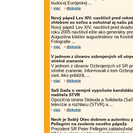
budúcej Európskej ...
viac
diskusia
Nový pápež Lev XIV. navštívil pred rokmi 
chlebom so soľou a ochutnal aj našu p
Nový pápež Lev XIV. navštívil pred dvads
roku 2005 navštívil ešte ako generálny p
Augustína kláštor augustiniánov na Kostoli
Fotografie ...
viac
diskusia
V jednom z útvarov ozbrojených síl utrp
strelné zranenie
V jednom z útvarov Ozbrojených síl SR pro
strelné zranenie. Informovali o tom Ozbroj
sieti. Ako priblížili, ...
viac
diskusia
SaS žiada o verejné vypočutie kandidát
riaditeľa STVR
Opozičná strana Sloboda a Solidarita (S
televízie a rozhlasu (STVR) a ...
viac
diskusia
Nech je Svätý Otec dobrom a autoritou p
Pellegrini na zvolenie nového pápeža
Prezident SR Peter Pellegrini zablahožel