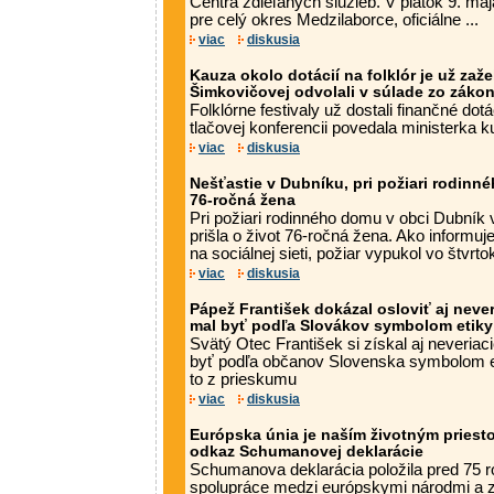
Centra zdieľaných služieb. V piatok 9. m
pre celý okres Medzilaborce, oficiálne ...
viac
diskusia
Kauza okolo dotácií na folklór je už za
Šimkovičovej odvolali v súlade zo zák
Folklórne festivaly už dostali finančné dot
tlačovej konferencii povedala ministerka ku
viac
diskusia
Nešťastie v Dubníku, pri požiari rodinné
76-ročná žena
Pri požiari rodinného domu v obci Dubní
prišla o život 76-ročná žena. Ako informuje
na sociálnej sieti, požiar vypukol vo štvrtok
viac
diskusia
Pápež František dokázal osloviť aj neve
mal byť podľa Slovákov symbolom etiky
Svätý Otec František si získal aj neveria
byť podľa občanov Slovenska symbolom et
to z prieskumu
viac
diskusia
Európska únia je naším životným priest
odkaz Schumanovej deklarácie
Schumanova deklarácia položila pred 75 r
spolupráce medzi európskymi národmi a z