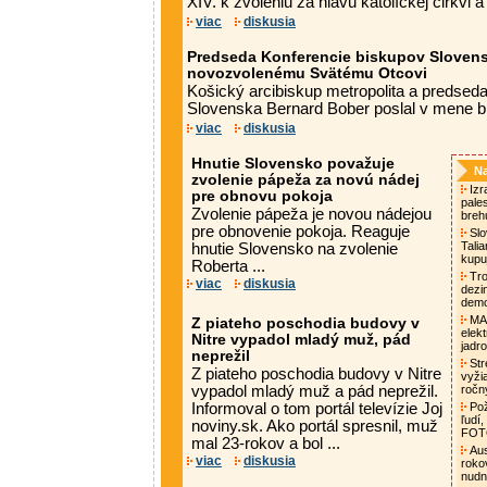
XIV. k zvoleniu za hlavu katolíckej cirkvi a
viac
diskusia
Predseda Konferencie biskupov Slovens
novozvolenému Svätému Otcovi
Košický arcibiskup metropolita a predsed
Slovenska Bernard Bober poslal v mene bi
viac
diskusia
Hnutie Slovensko považuje
Na
zvolenie pápeža za novú nádej
Izra
pre obnovu pokoja
pale
Zvolenie pápeža je novou nádejou
breh
pre obnovenie pokoja. Reaguje
Slo
Tali
hnutie Slovensko na zvolenie
kupu
Roberta ...
Tro
viac
diskusia
dezi
demo
MAA
Z piateho poschodia budovy v
elek
Nitre vypadol mladý muž, pád
jadro
neprežil
Str
Z piateho poschodia budovy v Nitre
vyži
vypadol mladý muž a pád neprežil.
ročn
Informoval o tom portál televízie Joj
Pož
ľudí,
noviny.sk. Ako portál spresnil, muž
FO
mal 23-rokov a bol ...
Aust
viac
diskusia
roko
nud