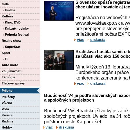
Slovensko spúšťa registrá
Gala
chce ukázať inovácie aj te
Hudba
Kultúra
Registrácia na webových 
www.slovakiaexpo.sk a ww
Kino, DVD
pre prepojenie slovenskýc
Knižné novinky
príležitosťami počas EXP
Pohoda festival
viac
diskusia
Reality show
SuperStar
Bratislava hostila samit o
Šport
za účasti viac ako 150 od
F1
Auto moto
Minulý týždeň 13. februára
Zaujímavosti
Európskeho orgánu práce 
konferencia zameraná na b
Ekológia
viac
diskusia
Tlačové správy
Prílohy
Budúcnosť V4 je podľa slovenských expor
Pre ženy
a spoločných projektoch
Víkend
Veda
Budúcnosť Vyšehradskej štvorky je založ
Kariéra
spoločných projektoch. Uviedol na 34. ro
poľskom meste Karpacz šéf
Radíme
viac
diskusia
Hobby