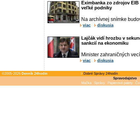
Eximbanka zo zdrojov EIB
veľké podniky
Na archívnej snímke budov
viac
diskusia
Lajčák vidí hrozbu v sek
sankcií na ekonomiku
Minister zahraničných vec
viac
diskusia
©2005-2026
Denník 24hodin
Dobré Správy 24hodín
Spravodajstvo
Mačka
Správy
Papierové palety
Čo 