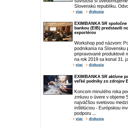
súvislostí si uvedomujeme 
Slovenskú republiku. Odvol
viac
diskusia
EXIMBANKA SR spoločne s
bankou (EIB) predstavili 
exportérov
Workshop pod názvom: Po
podnikania na Slovensku 
pripravované produktov
na rok 2019 sa konal 31. ja
viac
diskusia
EXIMBANKA SR aktívne po
veľké podniky zo zdrojov 
Koncom minulého roka p
zmluvu o úvere v objeme 5
najväčšou svetovou medz
inštitúciou - Európskou in
podporu ...
viac
diskusia