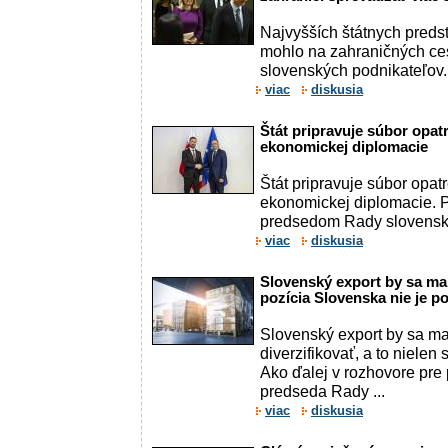
Najvyšších štátnych predst
mohlo na zahraničných ce
slovenských podnikateľov.
viac
diskusia
Štát pripravuje súbor opat
ekonomickej diplomacie
Štát pripravuje súbor opat
ekonomickej diplomacie. 
predsedom Rady slovenský
viac
diskusia
Slovenský export by sa mal
pozícia Slovenska nie je 
Slovenský export by sa ma
diverzifikovať, a to nielen s
Ako ďalej v rozhovore pre 
predseda Rady ...
viac
diskusia