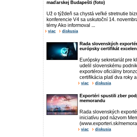
maďarskej Budapešti (foto)
Už o týždeň sa chystá veľké stretnutie bizn
konferencie V4 sa uskutoční 14. novembr
témy Ako informoval ...
viac
diskusia
Rada slovenských exportéro
európsky certifikát excelen
Európsky sekretariát pre 
udelil slovenskému podni
exportérov oficiálny bronzov
certifikácia platí dva roky 
viac
diskusia
Exportéri spustili zber p
memorandu
Rada slovenských exportér
iniciatívu pod názvom Me
(www.exporteri.sk/memoran
viac
diskusia