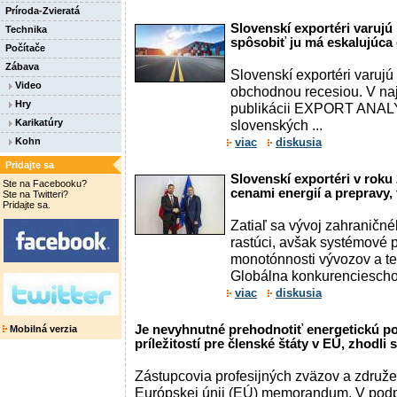
Príroda-Zvieratá
Slovenskí exportéri varuj
Technika
spôsobiť ju má eskalujúca
Počítače
Zábava
Slovenskí exportéri varujú
Video
obchodnou recesiou. V naj
Hry
publikácii EXPORT ANALY
Karikatúry
slovenských ...
Kohn
viac
diskusia
Pridajte sa
Slovenskí exportéri v roku
Ste na Facebooku?
cenami energií a prepravy, 
Ste na Twitteri?
Pridajte sa.
Zatiaľ sa vývoj zahraničn
rastúci, avšak systémové p
monotónnosti vývozov a teri
Globálna konkurencieschop
viac
diskusia
Je nevyhnutné prehodnotiť energetickú pol
Mobilná verzia
príležitostí pre členské štáty v EÚ, zhodli 
Zástupcovia profesijných zväzov a združen
Európskej únii (EÚ) memorandum. V po