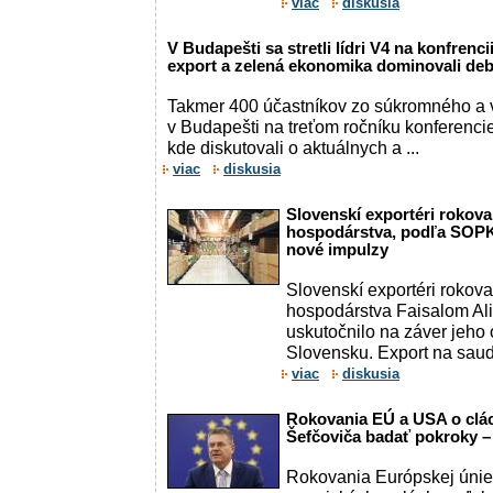
viac
diskusia
V Budapešti sa stretli lídri V4 na konfrenc
export a zelená ekonomika dominovali de
Takmer 400 účastníkov zo súkromného a v
v Budapešti na treťom ročníku konferenci
kde diskutovali o aktuálnych a ...
viac
diskusia
Slovenskí exportéri rokov
hospodárstva, podľa SOPK 
nové impulzy
Slovenskí exportéri rokov
hospodárstva Faisalom Ali
uskutočnilo na záver jeho 
Slovensku. Export na sauds
viac
diskusia
Rokovania EÚ a USA o clác
Šefčoviča badať pokroky 
Rokovania Európskej únie