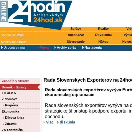
Správy
Reality
Vid
Autobazár
Dovolenka
Výsl
Sobota
8.8.2026
Ubytovanie
Nákup
Horos
Meniny má
Oskar
Úvodná strana
Včera
Archív správ
Nastavenia
Rada Slovenskych Exporterov na 24ho
24hodín v Skratke
Denník - Správy
Rada slovenských exportérov vyzýva Euró
TITULKA
ekonomickej diplomacie
Z domova
Rada slovenských exportérov vyzýva na 
Regióny
strategickejší prístup k podpore exportu, 
Ekonomika
obchodu.
Dlhová kríza
viac
diskusia
Zdravie
Zo zahraničia