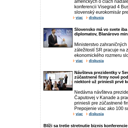
amerických o clách naďale
konferencii Visegrad 4 Bus
slovenský eurokomisár pre
viac
diskusia
Slovensko má vo svete ib
diplomatov, Blanárovo min
Ministerstvo zahraničných
záležitostí SR pracuje na 
ekonomického rozmeru slov
viac
diskusia
Návšteva prezidentky v Sev
zúčastnené firmy nové podn
niektoré už priniesli prvé 
Nedávna návšteva prezid
Čaputovej v Kanade a pra
priniesli pre zúčastnené f
Prepojenie viac ako 100 su
viac
diskusia
Blíži sa tretie stretnutie biznis konferenci