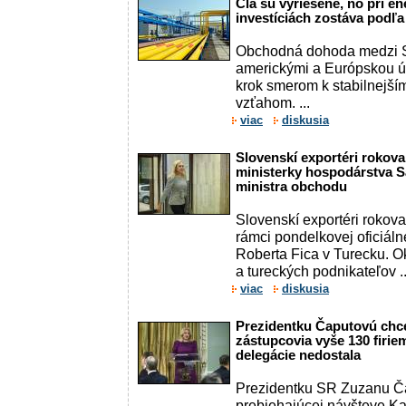
Clá sú vyriešené, no pri en
investíciách zostáva podľa
Obchodná dohoda medzi S
americkými a Európskou ú
krok smerom k stabilnejší
vzťahom. ...
viac
diskusia
Slovenskí exportéri rokoval
ministerky hospodárstva S
ministra obchodu
Slovenskí exportéri rokoval
rámci pondelkovej oficiáln
Roberta Fica v Turecku. Ok
a tureckých podnikateľov ..
viac
diskusia
Prezidentku Čaputovú chce
zástupcovia vyše 130 firie
delegácie nedostala
Prezidentku SR Zuzanu Ča
prebiehajúcej návšteve K