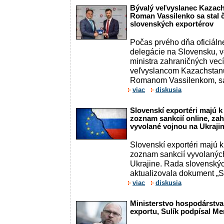
Bývalý veľvyslanec Kazac
Roman Vassilenko sa stal
slovenských exportérov
Počas prvého dňa oficiáln
delegácie na Slovensku, 
ministra zahraničných ve
veľvyslancom Kazachstan
Romanom Vassilenkom, sa 
viac
diskusia
Slovenskí exportéri majú k
zoznam sankcií online, zah
vyvolané vojnou na Ukraji
Slovenskí exportéri majú k
zoznam sankcií vyvolanýc
Ukrajine. Rada slovenskýc
aktualizovala dokument „S
viac
diskusia
Ministerstvo hospodárstva
exportu, Sulík podpísal 