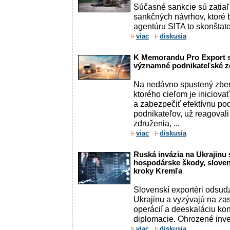
Súčasné sankcie sú zatiaľ 
sankčných návrhov, ktoré 
agentúru SITA to skonštato
viac
diskusia
K Memorandu Pro Export s
významné podnikateľské z
Na nedávno spustený zber
ktorého cieľom je iniciova
a zabezpečiť efektívnu po
podnikateľov, už reagoval
združenia, ...
viac
diskusia
Ruská invázia na Ukrajinu
hospodárske škody, slovens
kroky Kremľa
Slovenskí exportéri odsud
Ukrajinu a vyzývajú na za
operácií a deeskaláciu kon
diplomacie. Ohrozené inves
viac
diskusia