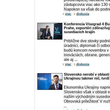
zástupcovia viac ako 130 s
Napokon sa však do podnik
viac
diskusia
Konferencia Visegrad 4 Bu
Prahe, exportéri zdôrazňu
susediacich krajín
Približne dve stovky podnik
úradníci, diplomati či odbo
budú koncom novembra v P
inováciách, obrane, gener
ale aj ...
viac
diskusia
Slovensko nerobí v oblast
Ukrajinou takmer nič, tvrdí
Ekonomika Ukrajiny naprie
Slovensko však v oblasti 
naším východným susedom 
Obrovská príležitosť V rozh
...