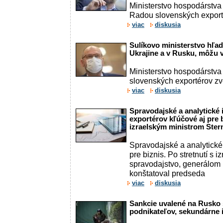
Ministerstvo hospodárstv
Radou slovenských exporté
viac
diskusia
Sulíkovo ministerstvo hľad
Ukrajine a v Rusku, môžu v
Ministerstvo hospodárstva
slovenských exportérov zver
viac
diskusia
Spravodajské a analytické 
exportérov kľúčové aj pre b
izraelským ministrom Ste
Spravodajské a analytické
pre biznis. Po stretnutí s 
spravodajstvo, generálom
konštatoval predseda
viac
diskusia
Sankcie uvalené na Rusko 
podnikateľov, sekundárne 