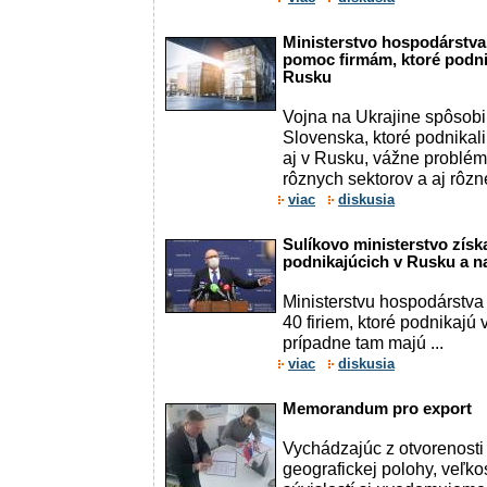
Ministerstvo hospodárstva
pomoc firmám, ktoré podnik
Rusku
Vojna na Ukrajine spôsobi
Slovenska, ktoré podnikali
aj v Rusku, vážne problémy
rôznych sektorov a aj rôznej
viac
diskusia
Sulíkovo ministerstvo získa
podnikajúcich v Rusku a n
Ministerstvu hospodárstva 
40 firiem, ktoré podnikajú
prípadne tam majú ...
viac
diskusia
Memorandum pro export
Vychádzajúc z otvorenosti
geografickej polohy, veľkos