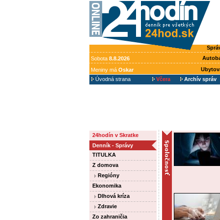
Sprá
Autob
Sobota
8.8.2026
Ubytov
Meniny má
Oskar
Úvodná strana
Včera
Archív správ
24hodín v Skratke
Denník - Správy
TITULKA
Z domova
Regióny
Ekonomika
Dlhová kríza
Zdravie
Zo zahraničia