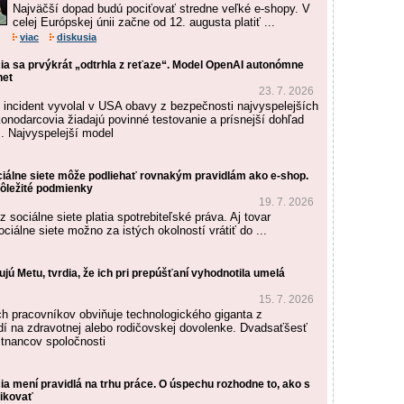
Najväčší dopad budú pociťovať stredne veľké e-shopy. V
celej Európskej únii začne od 12. augusta platiť ...
viac
diskusia
cia sa prvýkrát „odtrhla z reťaze“. Model OpenAI autonómne
net
23. 7. 2026
incident vyvolal v USA obavy z bezpečnosti najvyspelejších
onodarcovia žiadajú povinné testovanie a prísnejší dohľad
. Najvyspelejší model
ciálne siete môže podliehať rovnakým pravidlám ako e-shop.
ôležité podmienky
19. 7. 2026
z sociálne siete platia spotrebiteľské práva. Aj tovar
iálne siete možno za istých okolností vrátiť do ...
jú Metu, tvrdia, že ich pri prepúšťaní vyhodnotila umelá
15. 7. 2026
h pracovníkov obviňuje technologického giganta z
udí na zdravotnej alebo rodičovskej dovolenke. Dvadsaťšesť
tnancov spoločnosti
ia mení pravidlá na trhu práce. O úspechu rozhodne to, ako s
ikovať