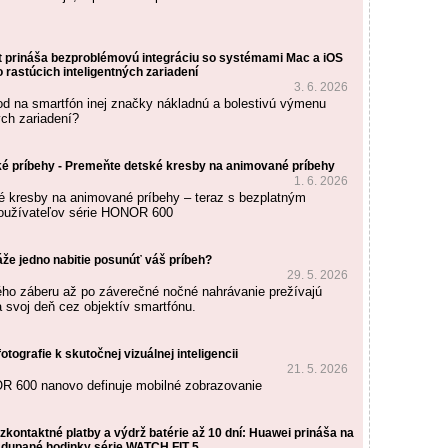
prináša bezproblémovú integráciu so systémami Mac a iOS
o rastúcich inteligentných zariadení
3. 6. 2026
d na smartfón inej značky nákladnú a bolestivú výmenu
ých zariadení?
ľké príbehy - Premeňte detské kresby na animované príbehy
1. 6. 2026
 kresby na animované príbehy – teraz s bezplatným
používateľov série HONOR 600
že jedno nabitie posunúť váš príbeh?
29. 5. 2026
ho záberu až po záverečné nočné nahrávanie prežívajú
a svoj deň cez objektív smartfónu.
fotografie k skutočnej vizuálnej inteligencii
21. 5. 2026
R 600 nanovo definuje mobilné zobrazovanie
ezkontaktné platby a výdrž batérie až 10 dní: Huawei prináša na
adupané hodinky série WATCH FIT 5