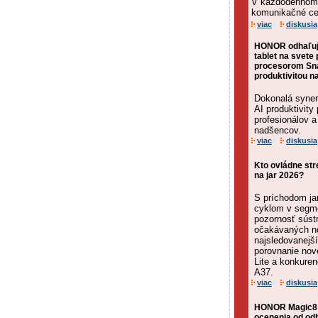
V každodennom ž
komunikačné cen
viac
diskusia
HONOR odhaľuje
tablet na svet
procesorom Sna
produktivitou n
Dokonalá syner
AI produktivity
profesionálov a
nadšencov.
viac
diskusia
Kto ovládne str
na jar 2026?
S príchodom ja
cyklom v segme
pozornosť súst
očakávaných n
najsledovanejš
porovnanie no
Lite a konkur
A37.
viac
diskusia
HONOR Magic8 P
ocenenia od od