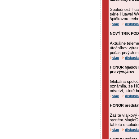
Spoločnosť Huaw
série Huawei WA
špičkovou techn
viac
diskusia
NOVÝ TRIK PODV
Aktuálne telemet
útočníkov výraz
počas prvých m
viac
diskusia
HONOR Magic8 Pr
pre vývojárov
Globálna spolo
oznámila, že HO
odvetví, ktoré 
viac
diskusia
HONOR predstav
Zažite vlajkový 
systém MagicOS
tablete s celod
viac
diskusia