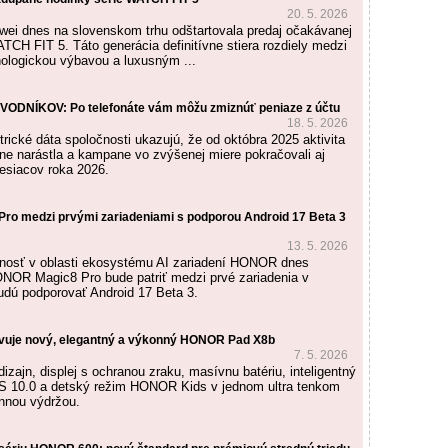
20. 5. 2026
ei dnes na slovenskom trhu odštartovala predaj očakávanej
TCH FIT 5. Táto generácia definitívne stiera rozdiely medzi
ologickou výbavou a luxusným ...
ODNÍKOV: Po telefonáte vám môžu zmiznúť peniaze z účtu
18. 5. 2026
rické dáta spoločnosti ukazujú, že od októbra 2025 aktivita
ne narástla a kampane vo zvýšenej miere pokračovali aj
esiacov roka 2026.
o medzi prvými zariadeniami s podporou Android 17 Beta 3
13. 5. 2026
čnosť v oblasti ekosystému AI zariadení HONOR dnes
NOR Magic8 Pro bude patriť medzi prvé zariadenia v
budú podporovať Android 17 Beta 3.
uje nový, elegantný a výkonný HONOR Pad X8b
7. 5. 2026
dizajn, displej s ochranou zraku, masívnu batériu, inteligentný
 10.0 a detský režim HONOR Kids v jednom ultra tenkom
ennou výdržou.