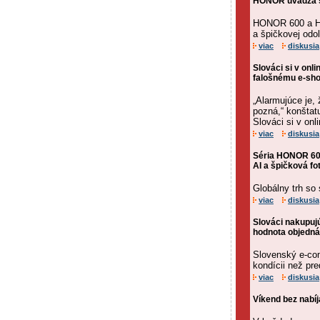
HONOR uvádza sé
HONOR 600 a HON
a špičkovej odol
viac
diskusia
Slováci si v onli
falošnému e-sh
„Alarmujúce je, 
pozná,“ konšta
Slováci si v onli
viac
diskusia
Séria HONOR 600
AI a špičková fo
Globálny trh so
viac
diskusia
Slováci nakupujú
hodnota objedn
Slovenský e-com
kondícii než pr
viac
diskusia
Víkend bez nabí