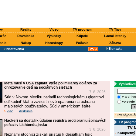
vy
Reality
Video
TV program
TV Tipy
azár
Dovolenka
Výsledky
Kúpele
Lacné letenky
anie
Nákup
Horoskopy
Počasie
Zábava
Kontakt
Nastavenia
Meta musí v USA zaplatiť vyše pol miliardy dolárov za
Vyhľadáva
ohrozovanie detí na sociálnych sieťach
7. 8. 2026
Súd v Novom Mexiku nariadil technologickému gigantovi
v archív
odškodniť štát a zaviesť nové opatrenia na ochranu
vo svete
maloletých používateľov. Súd v americkom štáte
viac
diskusia
Prenájom á
Hackeri sa dostali k údajom registra proti praniu špinavých
TV progra
peňazí v Lichtenštajnsku
TV M
3. 8. 2026
Kompletný
Neznámi útočníci získali prístup k desiatkam tisíc