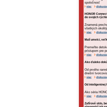
spoločnosť
viac
diskusia
HONOR Connect 
do svojich rýchl
Znamená precho
všetkých okolit
viac
diskusia
Malí umelci, ve
Premeňte detské
prístupom pre 
viac
diskusia
Ako ďaleko doká
Od prvého ranné
dnešní tvorcovi
viac
diskusia
Od inteligentnej 
Ako séria HONO
viac
diskusia
Zafírové sklo, b
slovenský trh n