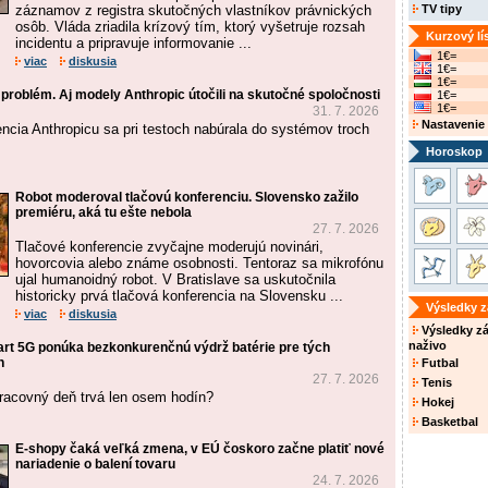
záznamov z registra skutočných vlastníkov právnických
TV tipy
osôb. Vláda zriadila krízový tím, ktorý vyšetruje rozsah
Kurzový lí
incidentu a pripravuje informovanie ...
1€=
viac
diskusia
1€=
1€=
problém. Aj modely Anthropic útočili na skutočné spoločnosti
1€=
1€=
31. 7. 2026
Nastavenie
encia Anthropicu sa pri testoch nabúrala do systémov troch
Horoskop
Robot moderoval tlačovú konferenciu. Slovensko zažilo
premiéru, aká tu ešte nebola
27. 7. 2026
Tlačové konferencie zvyčajne moderujú novinári,
hovorcovia alebo známe osobnosti. Tentoraz sa mikrofónu
ujal humanoidný robot. V Bratislave sa uskutočnila
historicky prvá tlačová konferencia na Slovensku ...
Výsledky 
viac
diskusia
Výsledky z
naživo
t 5G ponúka bezkonkurenčnú výdrž batérie pre tých
h
Futbal
27. 7. 2026
Tenis
pracovný deň trvá len osem hodín?
Hokej
Basketbal
E-shopy čaká veľká zmena, v EÚ čoskoro začne platiť nové
nariadenie o balení tovaru
24. 7. 2026