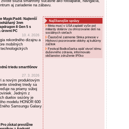
ivote slúžia smartfóny súčasne ako fotoaparát, navigácia,
trum aj zariadenie na zábavu.
 MagicPad4: Najtenší
Najčítanejšie správy
e poháňaný 3nm
Meta musí v USA zaplatiť vyše pol
pdragon 8 Gen 5 s
miliardy dolárov za ohrozovanie detí na
a úrovni PC
sociálnych sieťach
10. 4. 2026
Čiastočné zatmenie Slnka prinesie v
gia rekordného dizajnu a
Hlohovci pozorovanie oblohy aj kultúrny
 pre mobilných
zážitok
 technologických
Festival Bodkočiarka opäť otvorí tému
duševného zdravia, informovalo
občianske združenie IPčko
ednú triedu smartfónov
27. 3. 2026
ri a novým produktovým
nte strednej triedy sa
reďuje na priamy súboj
oviniek. Jedným z
ích duelov sezóny je
vého modelu HONOR 600
enčného Samsungu Galaxy
ro získal prestížne
borníkov z Android