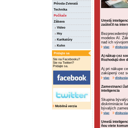
Príroda-Zvieratá
Technika
Počítače
Umelá inteligen
Zábava
zaútočil na inter
Video
Bezprecedentný 
Hry
modelov AI. Zák
Karikatúry
nad ich vývojom
Kohn
viac
diskusia
Pridajte sa
Aj nákup cez so
Ste na Facebooku?
Rozhodujú dve d
Ste na Twitteri?
Pridajte sa.
Aj pri nákupe ce
zakúpený cez soc
viac
diskusia
Zamestnanci žalu
inteligencia
Skupina bývalýc
diskriminácie ľ
Mobilná verzia
bývalých zames
viac
diskusia
Umelá inteligenc
ňou viete komun