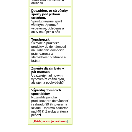
online tu
Decathlon, to sú všetky
športy pod jednou
strechou.
Sprístupňujeme šport
všetkým. Športové
vybavenie, oblečenie a
obuv nakúpite u nás.
Topshop.sk
Šikovné a praktické
produkty do domácnosti
na uľahčenie domácich
prác, varenia a
starostlivosť o zdravie a
krásu.
Zmeňte dizajn bytu v
pár krokoch
Uvažujete nad novým
vybavením vášho bytu,
ale ste na pochybách?
Výpredaj domácich
spotrebičov
Rozsiahla ponuka
produktov pre domácnosť
i záhradu.99 % tovaru na
sklade. Doprava zadarmo
nad 40 €. Záruka vrátenia
peňazí.
[
]
Pridajte svoju reklamu