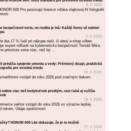
riu HONOR 600: nový štandard pre prémiovú strednú triedu
5. 5. 2026
OR 600 Pro posúvajú hranice vďaka vlajkovej AI fotografii
nosti
ne bezpečnosti veria, no realita je iná: Každý ôsmy už naletel
opu
2. 5. 2026
že iba 17 % ľudí pri nákupe rieši, či daný e-shop vôbec
tuje expert mBank na kybernetickú bezpečnosť Tomáš Mika.
ne priestore veria viac, než by ...
 prináša spojenie umenia a vedy: Prémiový dizajn, praktická
tografia pre strednú triedu
23. 4. 2026
 smartfónmi vstúpil do roku 2026 pod značným tlakom.
 online viac než kedykoľvek predtým, rast ťahá aj vyššia
ávok
19. 4. 2026
merce sektor vstúpil do roka 2026 vo výrazne lepšej
ed rokom. Údaje spoločnosti
jačky? HONOR 600 Lite dokazuje, že je to možné
17. 4. 2026