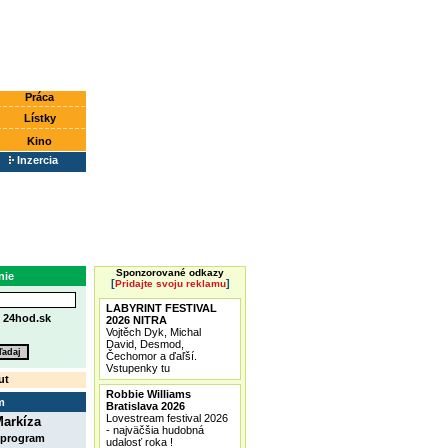
Práca
Lístky
Kino
Inzercia
Sponzorované odkazy
nie
[
]
Pridajte svoju reklamu
LABYRINT FESTIVAL
e
24hod.sk
2026 NITRA
Vojtěch Dyk, Michal
David, Desmod,
Čechomor a ďaľší.
Vstupenky tu
ut
Robbie Williams
m
Bratislava 2026
Lovestream festival 2026
arkíza
- najväčšia hudobná
 program
udalosť roka !