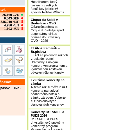
Headlinerom, ktorý
rozvášni všetkých
fanúšikov je britský
stok
spevák Robbie Williams
25,160
CZK
0,843
GBP
Cirque du Soleil v
336,010
HUF
Bratislave - OVO
4,256
PLN
Očarujúca show od
1,103
USD
Cirque du Soleil je späť!
Legendárny cirkus
prináša do Bratislavy
OVO - 2026
ELÁN & Kamaráti –
Bratislava
ELÁN sa po dvoch rokoch
vracia do rodnej
Bratislavy s novým
koncertným programom a
výnimočnou zostavou
bývalých členov kapely.
Exluzívne koncerty na
zápasov
zámku
Aj tento rok si môžete užiť
ápasov live -
koncerty na nádvorí
nádherného hotela a
zámku zároveň. Vyberte
si z nasledovných
plánovaných koncertov.
Koncerty IMT SMILE a
PUĽS 2026
IMT SMILE a PUĽS
chystajú nový spoločný
koncertný program.
Vstupenky na koncerty