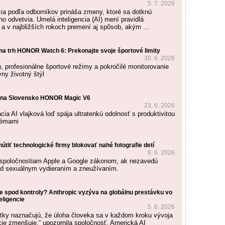
5. 7. 2026
cia podľa odborníkov prináša zmeny, ktoré sa dotknú
o odvetvia. Umelá inteligencia (AI) mení pravidlá
 a v najbližších rokoch premení aj spôsob, akým ...
 trh HONOR Watch 6: Prekonajte svoje športové limity
30. 6. 2026
n, profesionálne športové režimy a pokročilé monitorovanie
vny životný štýl
na Slovensko HONOR Magic V6
23. 6. 2026
ia AI vlajková loď spája ultratenkú odolnosť s produktivitou
témami
útiť technologické firmy blokovať nahé fotografie detí
8. 6. 2026
a spoločnostiam Apple a Google zákonom, ak nezavedú
ed sexuálnym vydieraním a zneužívaním.
e spod kontroly? Anthropic vyzýva na globálnu prestávku vo
eligencie
5. 6. 2026
tky naznačujú, že úloha človeka sa v každom kroku vývoja
ncie zmenšuje,“ upozornila spoločnosť. Americká AI