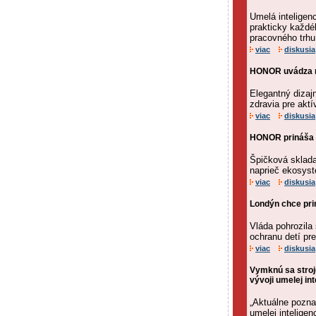
Umelá inteligen
prakticky každéh
pracovného trhu
viac
diskusia
HONOR uvádza na
Elegantný dizaj
zdravia pre aktí
viac
diskusia
HONOR prináša 
Špičková skladac
naprieč ekosys
viac
diskusia
Londýn chce prin
Vláda pohrozil
ochranu detí pr
viac
diskusia
Vymknú sa stroj
vývoji umelej int
„Aktuálne pozna
umelej intelige