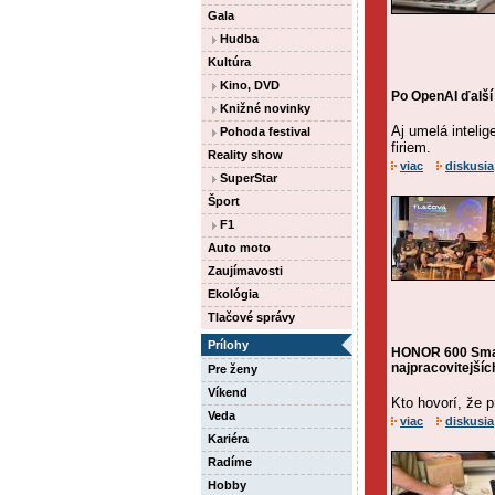
Gala
Hudba
Kultúra
Kino, DVD
Po OpenAI ďalší 
Knižné novinky
Aj umelá intelig
Pohoda festival
firiem.
Reality show
viac
diskusia
SuperStar
Šport
F1
Auto moto
Zaujímavosti
Ekológia
Tlačové správy
Prílohy
HONOR 600 Smar
najpracovitejšíc
Pre ženy
Víkend
Kto hovorí, že 
Veda
viac
diskusia
Kariéra
Radíme
Hobby