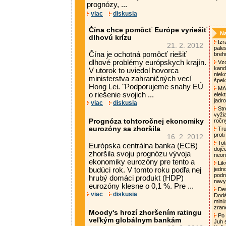
prognózy, ...
viac
diskusia
Čína chce pomôcť Európe vyriešiť
Na
dlhovú krízu
Izra
21. 2. 2012
pale
Čína je ochotná pomôcť riešiť
breh
dlhové problémy európskych krajín.
Vzd
kand
V utorok to uviedol hovorca
niek
ministerstva zahraničných vecí
špek
Hong Lei. "Podporujeme snahy EÚ
MAA
o riešenie svojich ...
elek
jadro
viac
diskusia
Str
vyži
Prognóza tohtoročnej ekonomiky
ročn
eurozóny sa zhoršila
Tru
proti
16. 2. 2012
Tot
Európska centrálna banka (ECB)
dojč
zhoršila svoju prognózu vývoja
neon
ekonomiky eurozóny pre tento a
Lik
budúci rok. V tomto roku podľa nej
jedn
podni
hrubý domáci produkt (HDP)
nav
eurozóny klesne o 0,1 %. Pre ...
Des
viac
diskusia
Dodá
minú
zran
Moody's hrozí zhoršením ratingu
Po 
veľkým globálnym bankám
Juh 