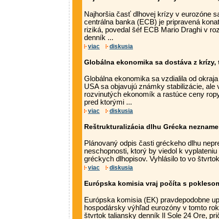
Najhoršia časť dlhovej krízy v eurozóne s
centrálna banka (ECB) je pripravená konať
riziká, povedal šéf ECB Mario Draghi v r
denník ...
viac
diskusia
Globálna ekonomika sa dostáva z krízy,
Globálna ekonomika sa vzdialila od okraja
USA sa objavujú známky stabilizácie, ale
rozvinutých ekonomík a rastúce ceny ropy
pred ktorými ...
viac
diskusia
Reštrukturalizácia dlhu Grécka neznam
Plánovaný odpis časti gréckeho dlhu nepre
neschopnosti, ktorý by viedol k vyplateniu 
gréckych dlhopisov. Vyhlásilo to vo štvrtok 
viac
diskusia
Európska komisia vraj počíta s pokles
Európska komisia (EK) pravdepodobne u
hospodársky výhľad eurozóny v tomto rok
štvrtok taliansky denník Il Sole 24 Ore, p