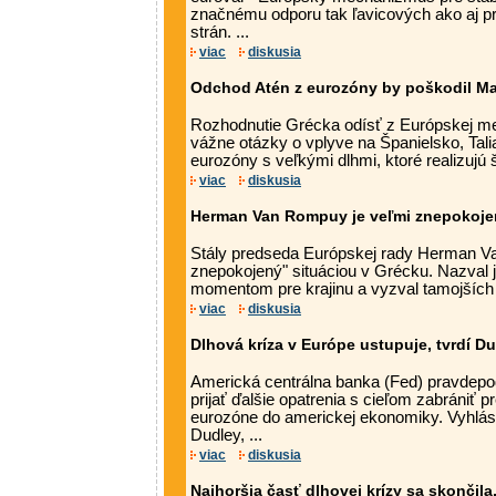
značnému odporu tak ľavicových ako aj pr
strán. ...
viac
diskusia
Odchod Atén z eurozóny by poškodil Ma
Rozhodnutie Grécka odísť z Európskej me
vážne otázky o vplyve na Španielsko, Tali
eurozóny s veľkými dlhmi, ktoré realizujú š
viac
diskusia
Herman Van Rompuy je veľmi znepokojen
Stály predseda Európskej rady Herman V
znepokojený" situáciou v Grécku. Nazval 
momentom pre krajinu a vyzval tamojších po
viac
diskusia
Dlhová kríza v Európe ustupuje, tvrdí D
Americká centrálna banka (Fed) pravdep
prijať ďalšie opatrenia s cieľom zabrániť pr
eurozóne do americkej ekonomiky. Vyhlásil
Dudley, ...
viac
diskusia
Najhoršia časť dlhovej krízy sa skončila