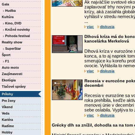
Ak najväčšie svetové ek
Gala
zaplavovať trhy novými p
Hudba
krízy, aká zasiahla globá
vyhlásil v stredu nemecký
Kultúra
...
Kino, DVD
viac
diskusia
Knižné novinky
Pohoda festival
Dlhová kríza má do konca
kancelárka Merkelová
Reality show
SuperStar
Dlhová kríza v eurozóne 
Šport
konca, a to aj napriek to
smerujúce ku koreňu prob
F1
ovocie. Vyhlásila to neme
Auto moto
viac
diskusia
Zaujímavosti
Ekológia
Recesia v eurozóne pokra
decembri
Tlačové správy
Prílohy
Recesia v eurozóne sa vo 
roka prehĺbila, keďže akt
Pre ženy
menovej únie v decembri
Víkend
sebe oslabila. Vyplýva to 
Veda
viac
diskusia
Kariéra
Grécky dlh sa znížil, dohodla sa na tom
Radíme
Hobby