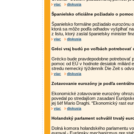
viac
diskusia
Španielsko oficiálne požiadalo o pomoc
Španielsko formálne požiadalo eurozónu 
ktorá sa môže podľa odhadov vyšplhať na 1
z listu, ktorý zaslal španielsky minister fina
viac
diskusia
Gréci vraj budú po voľbách potrebovať ď
Grécko bude pravdepodobne potrebovať po
pomoc od EÚ v hodnote desiatok miliárd e
stredu nemecký týždenník Die Zeit s odvol
viac
diskusia
Zotavovanie eurozóny je podľa centráln
Ekonomické zotavovanie eurozóny ohrozuj
povedal po stredajšom zasadaní Európske
jej šéf Mario Draghi. “Ekonomický rast eur
viac
diskusia
Holandský parlament schválil trvalý eur
Dolná komora holandského parlamentu vo š
euroval - Európsky mechanizmus pre stabi