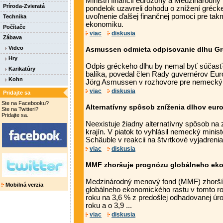
Ministri financií eurozóny a Medzinárod
Príroda-Zvieratá
pondelok uzavreli dohodu o znížení grécke
uvoľnenie ďalšej finančnej pomoci pre ta
Technika
ekonomiku.
Počítače
viac
diskusia
Zábava
Video
Asmussen odmieta odpisovanie dlhu G
Hry
Odpis gréckeho dlhu by nemal byť súčas
Karikatúry
balíka, povedal člen Rady guvernérov Eur
Kohn
Jörg Asmussen v rozhovore pre nemecký de
viac
diskusia
Pridajte sa
Ste na Facebooku?
Alternatívny spôsob zníženia dlhov euro
Ste na Twitteri?
Pridajte sa.
Neexistuje žiadny alternatívny spôsob na
krajín. V piatok to vyhlásil nemecký minist
Schäuble v reakcii na štvrtkové vyjadrenia 
viac
diskusia
MMF zhoršuje prognózu globálneho ek
Medzinárodný menový fond (MMF) zhorší
Mobilná verzia
globálneho ekonomického rastu v tomto r
roku na 3,6 % z predošlej odhadovanej úro
roku a o 3,9 ...
viac
diskusia