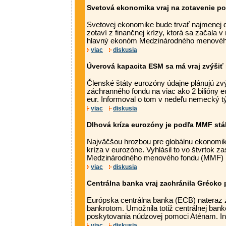
Svetová ekonomika vraj na zotavenie po
Svetovej ekonomike bude trvať najmenej 
zotaví z finančnej krízy, ktorá sa začala v 
hlavný ekonóm Medzinárodného menového
viac
diskusia
Úverová kapacita ESM sa má vraj zvýšiť 
Členské štáty eurozóny údajne plánujú zvý
záchranného fondu na viac ako 2 bilióny 
eur. Informoval o tom v nedeľu nemecký tý
viac
diskusia
Dlhová kríza eurozóny je podľa MMF st
Najväčšou hrozbou pre globálnu ekonomik
kríza v eurozóne. Vyhlásil to vo štvrtok za
Medzinárodného menového fondu (MMF) Na
viac
diskusia
Centrálna banka vraj zachránila Grécko
Európska centrálna banka (ECB) nateraz 
bankrotom. Umožnila totiž centrálnej banke
poskytovania núdzovej pomoci Aténam. Inf
viac
diskusia