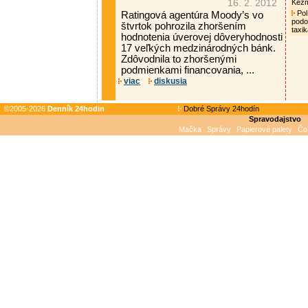
16. 2. 2012
Kež
Pol
Ratingová agentúra Moody’s vo
podo
štvrtok pohrozila zhoršením
taxi
hodnotenia úverovej dôveryhodnosti
17 veľkých medzinárodných bánk.
Zdôvodnila to zhoršenými
podmienkami financovania, ...
viac
diskusia
©2005-2026
Denník 24hodin
Dobré Správy 24hodín
Spravodajstvo
Mačka
Správy
Papierové palety
Čo 