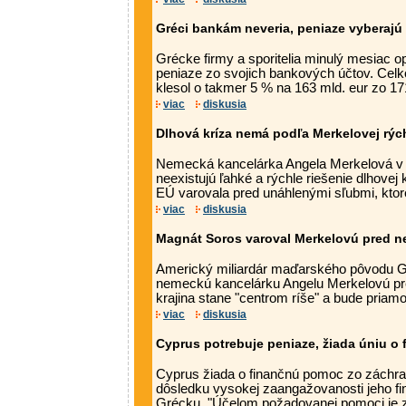
Gréci bankám neveria, peniaze vyberajú
Grécke firmy a sporitelia minulý mesiac o
peniaze zo svojich bankových účtov. Celk
klesol o takmer 5 % na 163 mld. eur zo 171
viac
diskusia
Dlhová kríza nemá podľa Merkelovej rých
Nemecká kancelárka Angela Merkelová v s
neexistujú ľahké a rýchle riešenie dlhovej 
EÚ varovala pred unáhlenými sľubmi, ktoré
viac
diskusia
Magnát Soros varoval Merkelovú pred 
Americký miliardár maďarského pôvodu G
nemeckú kancelárku Angelu Merkelovú pred
krajina stane "centrom ríše" a bude priam
viac
diskusia
Cyprus potrebuje peniaze, žiada úniu o
Cyprus žiada o finančnú pomoc zo záchr
dôsledku vysokej zaangažovanosti jeho fi
Grécku. "Účelom požadovanej pomoci je za