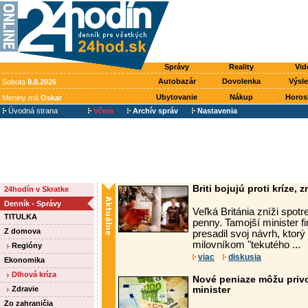
Správy
Reality
Vid
Autobazár
Dovolenka
Výsl
Sobota
8.8.2026
Ubytovanie
Nákup
Horos
Meniny má
Oskar
Úvodná strana
Včera
Archív správ
Nastavenia
Briti bojujú proti kríze, 
24hodín v Skratke
Denník - Správy
Veľká Británia zníži spot
TITULKA
penny. Tamojší minister 
Z domova
presadil svoj návrh, ktor
milovníkom "tekutého ...
Regióny
viac
diskusia
Ekonomika
Dlhová kríza
Nové peniaze môžu privo
Zdravie
minister
Zo zahraničia