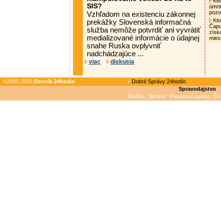
Ked
SIS?
úmrt
pozo
Vzhľadom na existenciu zákonnej
Kto
prekážky Slovenská informačná
Čapu
služba nemôže potvrdiť ani vyvrátiť
získa
medializované informácie o údajnej
mies
snahe Ruska ovplyvniť
nadchádzajúce ...
viac
diskusia
©2005-2026
Denník 24hodin
Dobré Správy 24hodín
Spravodajstvo
Mačka
Správy
Papierové palety
Čo 