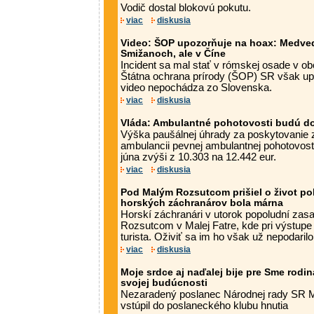
Vodič dostal blokovú pokutu.
viac
diskusia
Video: ŠOP upozorňuje na hoax: Medveď
Smižanoch, ale v Číne
Incident sa mal stať v rómskej osade v ob
Štátna ochrana prírody (ŠOP) SR však upo
video nepochádza zo Slovenska.
viac
diskusia
Vláda: Ambulantné pohotovosti budú do
Výška paušálnej úhrady za poskytovanie zd
ambulancii pevnej ambulantnej pohotovostn
júna zvýši z 10.303 na 12.442 eur.
viac
diskusia
Pod Malým Rozsutcom prišiel o život poľ
horských záchranárov bola márna
Horskí záchranári v utorok popoludní zas
Rozsutcom v Malej Fatre, kde pri výstupe 
turista. Oživiť sa im ho však už nepodaril
viac
diskusia
Moje srdce aj naďalej bije pre Sme rodin
svojej budúcnosti
Nezaradený poslanec Národnej rady SR M
vstúpil do poslaneckého klubu hnutia