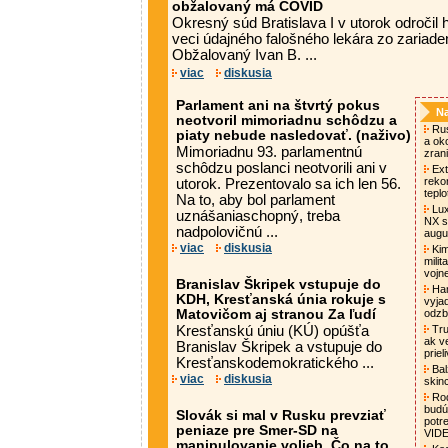
obžalovaný má COVID
Okresný súd Bratislava I v utorok odročil
veci údajného falošného lekára zo zariaden
Obžalovaný Ivan B. ...
viac
diskusia
Parlament ani na štvrtý pokus
Na
neotvoril mimoriadnu schôdzu a
Rus
piaty nebude nasledovať. (naživo)
a oko
Mimoriadnu 93. parlamentnú
zrani
schôdzu poslanci neotvorili ani v
Ext
rekor
utorok. Prezentovalo sa ich len 56.
tepl
Na to, aby bol parlament
Lux
uznášaniaschopný, treba
NX s
nadpolovičnú ...
augu
viac
diskusia
Kim
mili
vojn
Branislav Škripek vstupuje do
Ham
KDH, Kresťanská únia rokuje s
vyja
Matovičom aj stranou Za ľudí
odzb
Kresťanskú úniu (KÚ) opúšťa
Tru
ak v
Branislav Škripek a vstupuje do
priel
Kresťanskodemokratického ...
Bal
viac
diskusia
skin
Rod
budú
Slovák si mal v Rusku prevziať
potr
peniaze pre Smer-SD na
VID
manipulovanie volieb. Čo na to