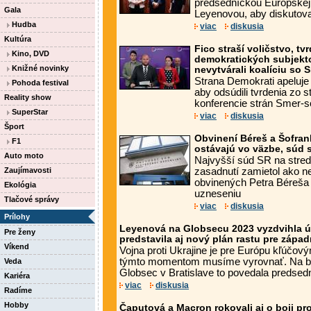
predsedníčkou Európskej
Gala
Leyenovou, aby diskutovali
Hudba
viac
diskusia
Kultúra
Fico straší voličstvo, tv
Kino, DVD
demokratických subjekt
Knižné novinky
nevytvárali koalíciu so
Strana Demokrati apeluje
Pohoda festival
aby odsúdili tvrdenia zo s
Reality show
konferencie strán Smer-so
SuperStar
viac
diskusia
Šport
Obvinení Béreš a Šofrank
F1
ostávajú vo väzbe, súd 
Auto moto
Najvyšší súd SR na stre
Zaujímavosti
zasadnutí zamietol ako n
obvinených Petra Béreša 
Ekológia
uzneseniu
Tlačové správy
viac
diskusia
Prílohy
Leyenová na Globsecu 2023 vyzdvihla ús
Pre ženy
predstavila aj nový plán rastu pre západ
Víkend
Vojna proti Ukrajine je pre Európu kľúč
týmto momentom musíme vyrovnať. Na be
Veda
Globsec v Bratislave to povedala predsedn
Kariéra
viac
diskusia
Radíme
Hobby
Čaputová a Macron rokovali aj o boji pr