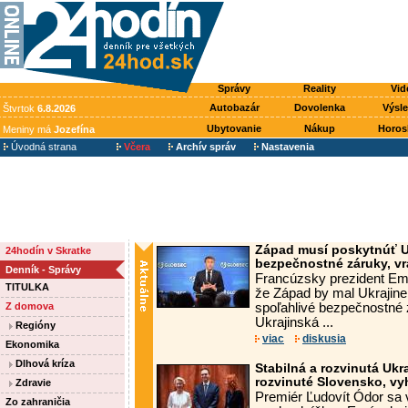
Správy
Reality
Vid
Autobazár
Dovolenka
Výsl
Štvrtok
6.8.2026
Ubytovanie
Nákup
Horos
Meniny má
Jozefína
Úvodná strana
Včera
Archív správ
Nastavenia
Západ musí poskytnúť Uk
24hodín v Skratke
bezpečnostné záruky, vr
Denník - Správy
Francúzsky prezident E
TITULKA
že Západ by mal Ukrajine
Z domova
spoľahlivé bezpečnostné 
Ukrajinská ...
Regióny
viac
diskusia
Ekonomika
Dlhová kríza
Stabilná a rozvinutá Ukr
rozvinuté Slovensko, vyh
Zdravie
Premiér Ľudovít Ódor sa v
Zo zahraničia