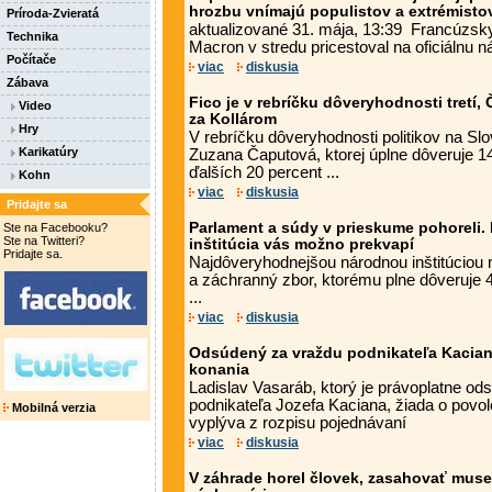
hrozbu vnímajú populistov a extrémistov
Príroda-Zvieratá
aktualizované 31. mája, 13:39 Francúzs
Technika
Macron v stredu pricestoval na oficiálnu ná
Počítače
viac
diskusia
Zábava
Fico je v rebríčku dôveryhodnosti tretí,
Video
za Kollárom
Hry
V rebríčku dôveryhodnosti politikov na Sl
Karikatúry
Zuzana Čaputová, ktorej úplne dôveruje 14
ďalších 20 percent ...
Kohn
viac
diskusia
Pridajte sa
Parlament a súdy v prieskume pohoreli.
Ste na Facebooku?
Ste na Twitteri?
inštitúcia vás možno prekvapí
Pridajte sa.
Najdôveryhodnejšou národnou inštitúciou
a záchranný zbor, ktorému plne dôveruje 
...
viac
diskusia
Odsúdený za vraždu podnikateľa Kacian
konania
Ladislav Vasaráb, ktorý je právoplatne od
podnikateľa Jozefa Kaciana, žiada o povo
Mobilná verzia
vyplýva z rozpisu pojednávaní
viac
diskusia
V záhrade horel človek, zasahovať museli