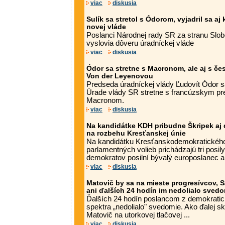
viac
diskusia
Sulík sa stretol s Ódorom, vyjadril sa aj
novej vláde
Poslanci Národnej rady SR za stranu Slobo
vyslovia dôveru úradníckej vláde
viac
diskusia
Ódor sa stretne s Macronom, ale aj s č
Von der Leyenovou
Predseda úradníckej vlády Ľudovít Ódor s
Úrade vlády SR stretne s francúzskym 
Macronom.
viac
diskusia
Na kandidátke KDH pribudne Škripek aj ďa
na rozbehu Kresťanskej únie
Na kandidátku Kresťanskodemokratického
parlamentných volieb prichádzajú tri posi
demokratov posilní bývalý europoslanec 
viac
diskusia
Matovič by sa na mieste progresívcov, 
ani ďalších 24 hodín im nedolialo sved
Ďalších 24 hodín poslancom z demokraticke
spektra „nedolialo" svedomie. Ako ďalej sko
Matovič na utorkovej tlačovej ...
viac
diskusia