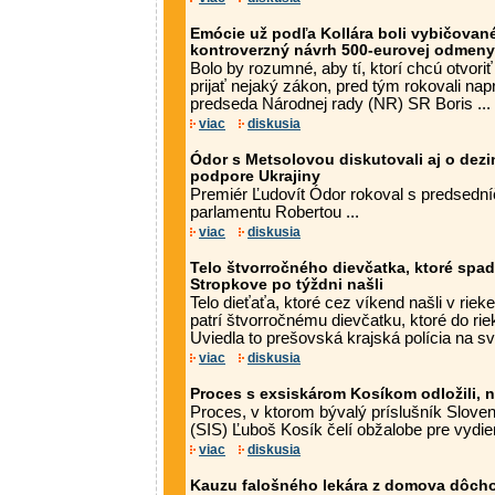
Emócie už podľa Kollára boli vybičované
kontroverzný návrh 500-eurovej odmeny 
Bolo by rozumné, aby tí, ktorí chcú otvor
prijať nejaký zákon, pred tým rokovali nap
predseda Národnej rady (NR) SR Boris ...
viac
diskusia
Ódor s Metsolovou diskutovali aj o dez
podpore Ukrajiny
Premiér Ľudovít Ódor rokoval s predsedn
parlamentu Robertou ...
viac
diskusia
Telo štvorročného dievčatka, ktoré spad
Stropkove po týždni našli
Telo dieťaťa, ktoré cez víkend našli v rie
patrí štvorročnému dievčatku, ktoré do ri
Uviedla to prešovská krajská polícia na svoje
viac
diskusia
Proces s exsiskárom Kosíkom odložili, n
Proces, v ktorom bývalý príslušník Slove
(SIS) Ľuboš Kosík čelí obžalobe pre vydier
viac
diskusia
Kauzu falošného lekára z domova dôchod