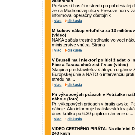
záchranári
Prešovskí hasiči v stredu po pol desiatej d
že na Mudroňovej ulici v Prešove horí v z
informoval operačný dôstojník
viac
diskusia
Mikulcov nákup vrtuľníka za 13 milióno
(video)
NAKA začala trestné stíhanie vo veci náku
ministerstve vnútra. Strana
viac
diskusia
V Bruseli mali niektorí politici žiadať o i
Fico a Taraba chcú zistiť viac (video)
Skupina predstaviteľov štátnych orgánov ži
Európskej únie a NATO o intervenciu proti 
stredu na ...
viac
diskusia
Pri výkopových prácach v Petržalke našl
náboje (foto)
Pri výkopových prácach v bratislavskej Pe
náboje. Ako informuje bratislavská krajská p
dnes krátko po 6:30 prijali oznámenie o ...
viac
diskusia
VIDEO CESTNÉHO PIRÁTA: Na diaľnici D1
243 km/h