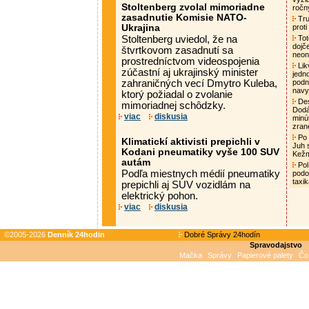
Stoltenberg zvolal mimoriadne
ročn
zasadnutie Komisie NATO-
Tru
Ukrajina
proti
Stoltenberg uviedol, že na
Tot
dojč
štvrtkovom zasadnutí sa
neon
prostredníctvom videospojenia
Lik
zúčastní aj ukrajinský minister
jedn
zahraničných vecí Dmytro Kuleba,
podni
nav
ktorý požiadal o zvolanie
Des
mimoriadnej schôdzky.
Dodá
viac
diskusia
minú
zran
Po 
Klimatickí aktivisti prepichli v
Juh 
Kodani pneumatiky vyše 100 SUV
Kež
autám
Pol
Podľa miestnych médií pneumatiky
podo
taxi
prepichli aj SUV vozidlám na
elektrický pohon.
viac
diskusia
©2005-2026
Denník 24hodin
Dobré Správy 24hodín
Spravodajstvo
Mačka
Správy
Papierové palety
Čo 