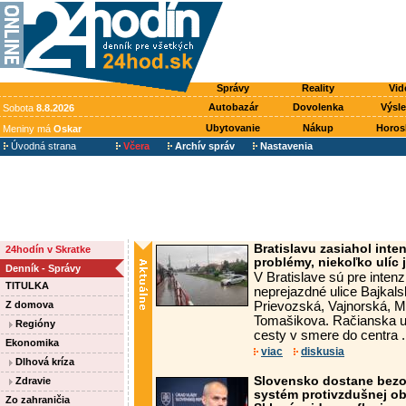
Správy
Reality
Vid
Autobazár
Dovolenka
Výsl
Sobota
8.8.2026
Ubytovanie
Nákup
Horos
Meniny má
Oskar
Úvodná strana
Včera
Archív správ
Nastavenia
Bratislavu zasiahol inte
24hodín v Skratke
problémy, niekoľko ulíc 
Denník - Správy
V Bratislave sú pre inte
TITULKA
neprejazdné ulice Bajkal
Z domova
Prievozská, Vajnorská, 
Tomašikova. Račianska ul
Regióny
cesty v smere do centra .
Ekonomika
viac
diskusia
Dlhová kríza
Slovensko dostane bezo
Zdravie
systém protivzdušnej ob
Zo zahraničia