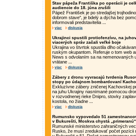
Stav pápeža Františka po operácii je ce
audiencie do 18. júna zrušili
Pápež František je po stredajšej trojhodin
dobrom stave“, je bdelý a dýcha bez pomo
informovali predstavitelia ...
viac
diskusia
Ukrajinci spustili protiofenzívu, na juh
viacerých správ začali veľké boje
Ukrajina vo štvrtok spustila dlho očakávan
ruským okupantom. Referuje o tom web am
News s odvolaním sa na nemenovaných uk
vrátane ...
viac
diskusia
Zábery z dronu vyvracajú tvrdenia Ruso
stopy po údajnom bombardovaní Kacho
Exkluzívne zábery zničenej Kachovskej pr
na juhu Ukrajiny nasnímané pomocou dron
v rozvodnenej rieke Dnipro, stovky zapla
kostola, no žiadne ...
viac
diskusia
Rumunsko vypovedalo 51 zamestnancov
v Bukurešti, Moskva chystá „primeranú
Rumunské ministerstvo zahraničných vecí
Rusko, že musí zredukovať počet pozícii