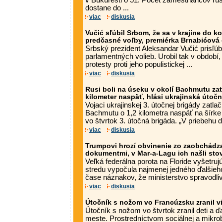
v Bukurešti o 51. Počet zamestnancov ru
dostane do ...
viac
diskusia
Vučić sľúbil Srbom, že sa v krajine do 
predčasné voľby, premiérka Brnabićová
Srbský prezident Aleksandar Vučić prisľú
parlamentných volieb. Urobil tak v období, 
protesty proti jeho populistickej ...
viac
diskusia
Rusi boli na úseku v okolí Bachmutu zat
kilometer naspäť, hlási ukrajinská útoč
Vojaci ukrajinskej 3. útočnej brigády zatlač
Bachmutu o 1,2 kilometra naspäť na šírke 
vo štvrtok 3. útočná brigáda. „V priebehu dň
viac
diskusia
Trumpovi hrozí obvinenie zo zaobchádza
dokumentmi, v Mar-a-Lagu ich našli sto
Veľká federálna porota na Floride vyšetr
stredu vypočula najmenej jedného ďalšieho
čase náznakov, že ministerstvo spravodlivo
viac
diskusia
Útočník s nožom vo Francúzsku zranil vi
Útočník s nožom vo štvrtok zranil deti a ď
meste. Prostredníctvom sociálnej a mikrob