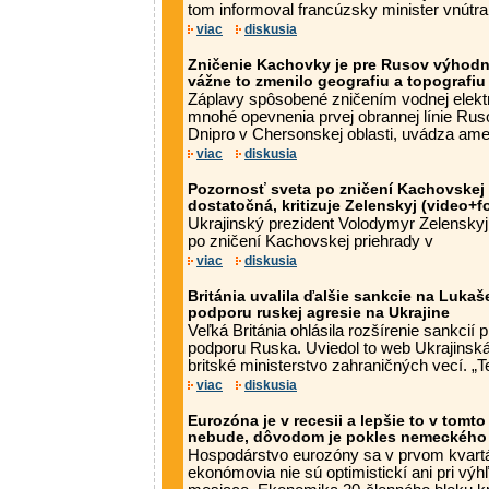
tom informoval francúzsky minister vnútra
viac
diskusia
Zničenie Kachovky je pre Rusov výhodné 
vážne to zmenilo geografiu a topografiu
Záplavy spôsobené zničením vodnej elektr
mnohé opevnenia prvej obrannej línie Rus
Dnipro v Chersonskej oblasti, uvádza ame
viac
diskusia
Pozornosť sveta po zničení Kachovskej 
dostatočná, kritizuje Zelenskyj (video+f
Ukrajinský prezident Volodymyr Zelenskyj 
po zničení Kachovskej priehrady v
viac
diskusia
Británia uvalila ďalšie sankcie na Lukaš
podporu ruskej agresie na Ukrajine
Veľká Británia ohlásila rozšírenie sankcií p
podporu Ruska. Uviedol to web Ukrajinská 
britské ministerstvo zahraničných vecí. „Te
viac
diskusia
Eurozóna je v recesii a lepšie to v tom
nebude, dôvodom je pokles nemeckého
Hospodárstvo eurozóny sa v prvom kvartál
ekonómovia nie sú optimistickí ani pri vý