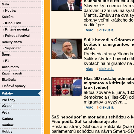
Sklenára ide o reflexiu 
Gala
Slovenský a nemecký rezo
darovaciu zmluvu na sys
Hudba
Mantis. Zmluvu na dva sy
Kultúra
obrany veľmi krátkeho d
Kino, DVD
riaditeľ pre ...
Knižné novinky
viac
diskusia
Pohoda festival
Sulík hovoril s Ódorom 
Reality show
kvótach na migrantov, ri
SuperStar
vláda
Predseda strany Sloboda 
Šport
Sulík v štvrtok hovoril o 
F1
kvótach na migrantov na .
Auto moto
viac
diskusia
Zaujímavosti
Hlas-SD naďalej odmieta
Ekológia
migrantov a kritizuje mi
Tlačové správy
krok (video)
aktualizované 8. júna, 13:
Prílohy
demokracia (Hlas-SD) od
Pre ženy
migrantov a vyzýva ...
Víkend
viac
diskusia
Veda
SaS nepodporí mimoriadnu schôdzu o k
Kariéra
Fico podľa Sulíka stelesňuje zlo
Radíme
Poslanci strany Sloboda a Solidarita (Sa
parlamentnú schôdzu na návrh Smeru-SD 
Hobby