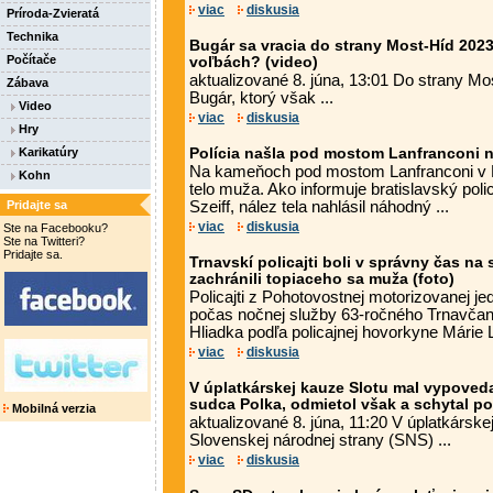
viac
diskusia
Príroda-Zvieratá
Technika
Bugár sa vracia do strany Most-Híd 202
Počítače
voľbách? (video)
aktualizované 8. júna, 13:01 Do strany Mo
Zábava
Bugár, ktorý však ...
Video
viac
diskusia
Hry
Karikatúry
Polícia našla pod mostom Lanfranconi 
Na kameňoch pod mostom Lanfranconi v B
Kohn
telo muža. Ako informuje bratislavský pol
Pridajte sa
Szeiff, nález tela nahlásil náhodný ...
viac
diskusia
Ste na Facebooku?
Ste na Twitteri?
Pridajte sa.
Trnavskí policajti boli v správny čas na
zachránili topiaceho sa muža (foto)
Policajti z Pohotovostnej motorizovanej je
počas nočnej služby 63-ročného Trnavčana,
Hliadka podľa policajnej hovorkyne Márie L
viac
diskusia
V úplatkárskej kauze Slotu mal vypoveda
sudca Polka, odmietol však a schytal p
Mobilná verzia
aktualizované 8. júna, 11:20 V úplatkársk
Slovenskej národnej strany (SNS) ...
viac
diskusia