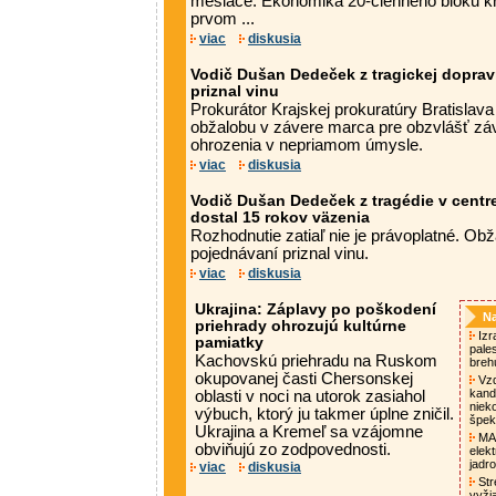
mesiace. Ekonomika 20-členného bloku kra
prvom ...
viac
diskusia
Vodič Dušan Dedeček z tragickej dopra
priznal vinu
Prokurátor Krajskej prokuratúry Bratislav
obžalobu v závere marca pre obzvlášť z
ohrozenia v nepriamom úmysle.
viac
diskusia
Vodič Dušan Dedeček z tragédie v centr
dostal 15 rokov väzenia
Rozhodnutie zatiaľ nie je právoplatné. O
pojednávaní priznal vinu.
viac
diskusia
Ukrajina: Záplavy po poškodení
Na
priehrady ohrozujú kultúrne
Izra
pamiatky
pale
Kachovskú priehradu na Ruskom
breh
okupovanej časti Chersonskej
Vzd
kand
oblasti v noci na utorok zasiahol
niek
výbuch, ktorý ju takmer úplne zničil.
špek
Ukrajina a Kremeľ sa vzájomne
MAA
obviňujú zo zodpovednosti.
elek
jadro
viac
diskusia
Str
vyži