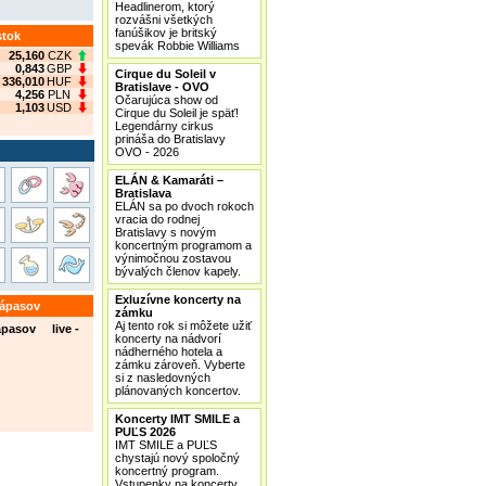
Headlinerom, ktorý
rozvášni všetkých
fanúšikov je britský
stok
spevák Robbie Williams
25,160
CZK
0,843
GBP
Cirque du Soleil v
336,010
HUF
Bratislave - OVO
4,256
PLN
Očarujúca show od
1,103
USD
Cirque du Soleil je späť!
Legendárny cirkus
prináša do Bratislavy
OVO - 2026
ELÁN & Kamaráti –
Bratislava
ELÁN sa po dvoch rokoch
vracia do rodnej
Bratislavy s novým
koncertným programom a
výnimočnou zostavou
bývalých členov kapely.
Exluzívne koncerty na
zápasov
zámku
Aj tento rok si môžete užiť
ápasov live -
koncerty na nádvorí
nádherného hotela a
zámku zároveň. Vyberte
si z nasledovných
plánovaných koncertov.
Koncerty IMT SMILE a
PUĽS 2026
IMT SMILE a PUĽS
chystajú nový spoločný
koncertný program.
Vstupenky na koncerty