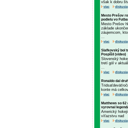
však k dobru št
viac
diskusia
Mesto Prešov rok
podielu vo Futba
Mesto Prešov hľ
základe ukonče
záujemcom, ktor
...
viac
diskusia
Slafkovský bol 
Pospíšil (video)
Slovenský hokej
tretí gól v akt
...
viac
diskusia
Ronaldo dal druh
Tridsaťdeväťroč
konte má celkovo
viac
diskusia
Matthews so 62 
vyrovnal legend
Americký hokeji
víťazstvu nad
viac
diskusia