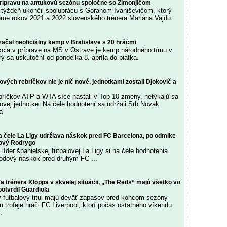
prípravu na antukovú sezónu spoločne so Zimonjičom
 týždeň ukončil spoluprácu s Goranom Ivaniševičom, ktorý
lome rokov 2021 a 2022 slovenského trénera Mariána Vajdu.
ačal neoficiálny kemp v Bratislave s 20 hráčmi
akcia v príprave na MS v Ostrave je kemp národného tímu v
 sa uskutoční od pondelka 8. apríla do piatka.
ových rebríčkov nie je nič nové, jednotkami zostali Djokovič a
bríčkov ATP a WTA síce nastali v Top 10 zmeny, netýkajú sa
ovej jednotke. Na čele hodnotení sa udržali Srb Novak
a
na čele La Ligy udržiava náskok pred FC Barcelona, po odmlke
lový Rodrygo
líder španielskej futbalovej La Ligy si na čele hodnotenia
odový náskok pred druhým FC ...
ľa trénera Kloppa v skvelej situácii, „The Reds“ majú všetko vo
potvrdil Guardiola
ký futbalový titul majú deväť zápasov pred koncom sezóny
ku trofeje hráči FC Liverpool, ktorí počas ostatného víkendu
.