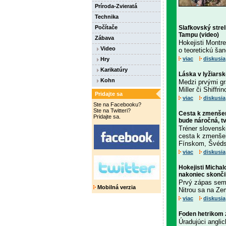
Príroda-Zvieratá
Technika
Počítače
Slafkovský strel
Tampu (video)
Zábava
Hokejisti Montre
Video
o teoretickú šan
viac
diskusia
Hry
Karikatúry
Láska v lyžiarsk
Kohn
Medzi prvými gr
Miller či Shiff
Pridajte sa
viac
diskusia
Ste na Facebooku?
Ste na Twitteri?
Cesta k zmenšen
Pridajte sa.
bude náročná, t
Tréner slovenske
cesta k zmenšen
Fínskom, Švéds
viac
diskusia
Hokejisti Michal
nakoniec skončil
Prvý zápas semi
Mobilná verzia
Nitrou sa na Zem
viac
diskusia
Foden hetrikom z
Úradujúci angli