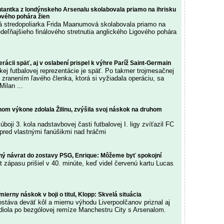
tantka z londýnskeho Arsenalu skolabovala priamo na ihrisku
ového pohára žien
á stredopoliarka Frida Maanumová skolabovala priamo na
edeľňajšieho finálového stretnutia anglického Ligového pohára
erácii späť, aj v oslabení prispel k výhre Paríž Saint-Germain
kej futbalovej reprezentácie je späť. Po takmer trojmesačnej
 zranením ľavého členka, ktorá si vyžiadala operáciu, sa
ilan ...
nom výkone zdolala Žilinu, zvýšila svoj náskok na druhom
oji 3. kola nadstavbovej časti futbalovej I. ligy zvíťazil FC
pred vlastnými fanúšikmi nad hráčmi
zný návrat do zostavy PSG, Enrique: Môžeme byť spokojní
 zápasu prišiel v 40. minúte, keď videl červenú kartu Lucas
mierny náskok v boji o titul, Klopp: Skvelá situácia
ostáva deväť kôl a miernu výhodu Liverpoolčanov priznal aj
diola po bezgólovej remíze Manchestru City s Arsenalom.