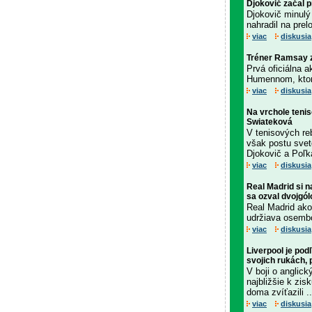
Djokovič začal 
Djokovič minulý
nahradil na pre
viac
diskusia
Tréner Ramsay z
Prvá oficiálna 
Humennom, ktorý
viac
diskusia
Na vrchole tenis
Swiateková
V tenisových re
však postu svet
Djokovič a Poľk
viac
diskusia
Real Madrid si 
sa ozval dvojgó
Real Madrid ako 
udržiava osemb
viac
diskusia
Liverpool je pod
svojich rukách, 
V boji o anglic
najbližšie k zis
doma zvíťazili ..
viac
diskusia