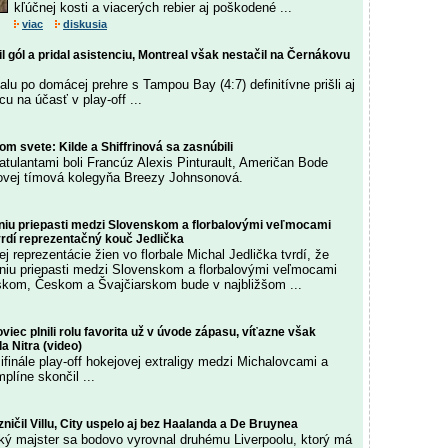
kľúčnej kosti a viacerých rebier aj poškodené ...
viac
diskusia
il gól a pridal asistenciu, Montreal však nestačil na Černákovu
alu po domácej prehre s Tampou Bay (4:7) definitívne prišli aj
cu na účasť v play-off ...
om svete: Kilde a Shiffrinová sa zasnúbili
atulantami boli Francúz Alexis Pinturault, Američan Bode
rinovej tímová kolegyňa Breezy Johnsonová.
iu priepasti medzi Slovenskom a florbalovými veľmocami
vrdí reprezentačný kouč Jedlička
j reprezentácie žien vo florbale Michal Jedlička tvrdí, že
iu priepasti medzi Slovenskom a florbalovými veľmocami
kom, Českom a Švajčiarskom bude v najbližšom ...
oviec plnili rolu favorita už v úvode zápasu, víťazne však
a Nitra (video)
finále play-off hokejovej extraligy medzi Michalovcami a
plíne skončil ...
ničil Villu, City uspelo aj bez Haalanda a De Bruynea
cký majster sa bodovo vyrovnal druhému Liverpoolu, ktorý má