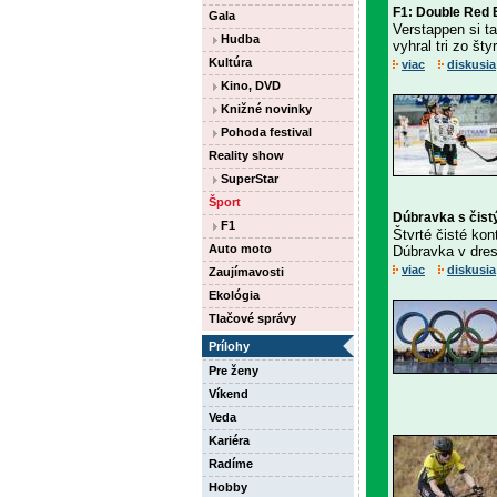
F1: Double Red 
Gala
Verstappen si t
Hudba
vyhral tri zo št
Kultúra
viac
diskusia
Kino, DVD
Knižné novinky
Pohoda festival
Reality show
SuperStar
Šport
Dúbravka s čist
F1
Štvrté čisté ko
Auto moto
Dúbravka v dres
viac
diskusia
Zaujímavosti
Ekológia
Tlačové správy
Prílohy
Pre ženy
Víkend
Veda
Kariéra
Radíme
Hobby