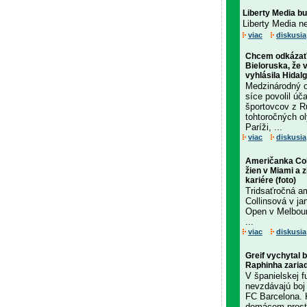
Liberty Media b
Liberty Media n
viac
diskusia
Chcem odkázať
Bieloruska, že v 
vyhlásila Hidal
Medzinárodný o
síce povolil úč
športovcov z R
tohtoročných o
Paríži, ...
viac
diskusia
Američanka Col
žien v Miami a zí
kariére (foto)
Tridsaťročná am
Collinsová v ja
Open v Melbour
...
viac
diskusia
Greif vychytal 
Raphinha zariad
V španielskej f
nevzdávajú boj 
FC Barcelona. 
domácom prostr