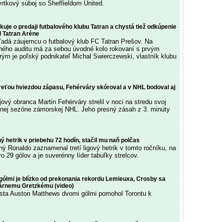
vrtkový súboj so Sheffieldom United.
uje o predaji futbalového klubu Tatran a chystá tiež odkúpenie
l Tatran Aréne
adá záujemcu o futbalový klub FC Tatran Prešov. Na
ného auditu má za sebou úvodné kolo rokovaní s prvým
ým je poľský podnikateľ Michal Swierczewski, vlastník klubu
treťou hviezdou zápasu, Fehérváry skóroval a v NHL bodoval aj
ový obranca Martin Fehérváry strelil v noci na stredu svoj
uálnej sezóne zámorskej NHL. Jeho presný zásah z 3. minúty
ý hetrik v priebehu 72 hodín, stačil mu naň polčas
ný Ronaldo zaznamenal tretí ligový hetrik v tomto ročníku, na
 29 gólov a je suverénny líder tabuľky strelcov.
gólmi je blízko od prekonania rekordu Lemieuxa, Crosby sa
árnemu Gretzkému (video)
sta Auston Matthews dvomi gólmi pomohol Torontu k