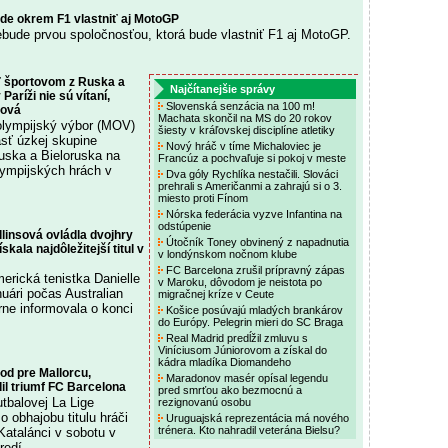
ude okrem F1 vlastniť aj MotoGP
ebude prvou spoločnosťou, ktorá bude vlastniť F1 aj MotoGP.
 športovom z Ruska a
Najčítanejšie správy
Paríži nie sú vítaní,
Slovenská senzácia na 100 m!
gová
Machata skončil na MS do 20 rokov
lympijský výbor (MOV)
šiesty v kráľovskej disciplíne atletiky
asť úzkej skupine
Nový hráč v tíme Michaloviec je
uska a Bieloruska na
Francúz a pochvaľuje si pokoj v meste
lympijských hrách v
Dva góly Rychlíka nestačili. Slováci
prehrali s Američanmi a zahrajú si o 3.
miesto proti Fínom
Nórska federácia vyzve Infantina na
odstúpenie
linsová ovládla dvojhry
Útočník Toney obvinený z napadnutia
skala najdôležitejší titul v
v londýnskom nočnom klube
FC Barcelona zrušil prípravný zápas
erická tenistka Danielle
v Maroku, dôvodom je neistota po
nuári počas Australian
migračnej kríze v Ceute
ne informovala o konci
Košice posúvajú mladých brankárov
do Európy. Pelegrin mieri do SC Braga
Real Madrid predĺžil zmluvu s
Viníciusom Júniorovom a získal do
kádra mladíka Diomandeho
bod pre Mallorcu,
Maradonov masér opísal legendu
il triumf FC Barcelona
pred smrťou ako bezmocnú a
utbalovej La Lige
rezignovanú osobu
o obhajobu titulu hráči
Uruguajská reprezentácia má nového
trénera. Kto nahradil veterána Bielsu?
Katalánci v sobotu v
edí ...