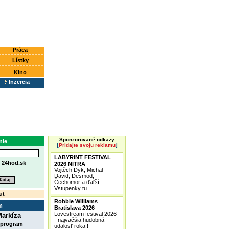
Práca
Lístky
Kino
Inzercia
Sponzorované odkazy
nie
[
]
Pridajte svoju reklamu
LABYRINT FESTIVAL
e
24hod.sk
2026 NITRA
Vojtěch Dyk, Michal
David, Desmod,
Čechomor a ďaľší.
Vstupenky tu
ut
Robbie Williams
m
Bratislava 2026
Lovestream festival 2026
arkíza
- najväčšia hudobná
 program
udalosť roka !