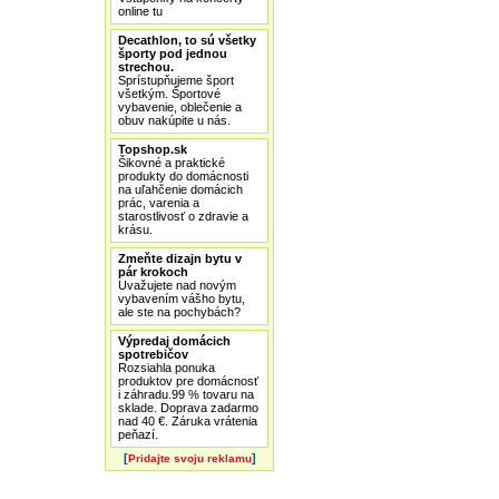
online tu
Decathlon, to sú všetky
športy pod jednou
strechou.
Sprístupňujeme šport
všetkým. Športové
vybavenie, oblečenie a
obuv nakúpite u nás.
Topshop.sk
Šikovné a praktické
produkty do domácnosti
na uľahčenie domácich
prác, varenia a
starostlivosť o zdravie a
krásu.
Zmeňte dizajn bytu v
pár krokoch
Uvažujete nad novým
vybavením vášho bytu,
ale ste na pochybách?
Výpredaj domácich
spotrebičov
Rozsiahla ponuka
produktov pre domácnosť
i záhradu.99 % tovaru na
sklade. Doprava zadarmo
nad 40 €. Záruka vrátenia
peňazí.
[
]
Pridajte svoju reklamu