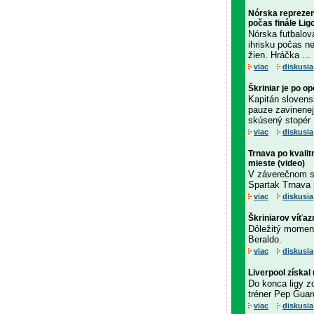
Nórska reprezen
počas finále Lig
Nórska futbalov
ihrisku počas n
žien. Hráčka ...
viac
diskusia
Škriniar je po op
Kapitán slovens
pauze zavinenej
skúsený stopér M
viac
diskusia
Trnava po kvalit
mieste (video)
V záverečnom súb
Spartak Trnava 
viac
diskusia
Škriniarov víťa
Dôležitý moment
Beraldo.
viac
diskusia
Liverpool získal 
Do konca ligy z
tréner Pep Guar
viac
diskusia