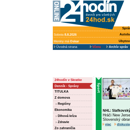
Sprá
Autob
Sobota
8.8.2026
Ubytov
Meniny má
Oskar
Úvodná strana
Včera
Archív správ
24hodín v Skratke
Denník - Správy
TITULKA
Z domova
Regióny
Ekonomika
NHL: Slafkovský 
Hráči New Jers
Dlhová kríza
Slovenský obran
Zdravie
viac
diskusia
Zo zahraničia