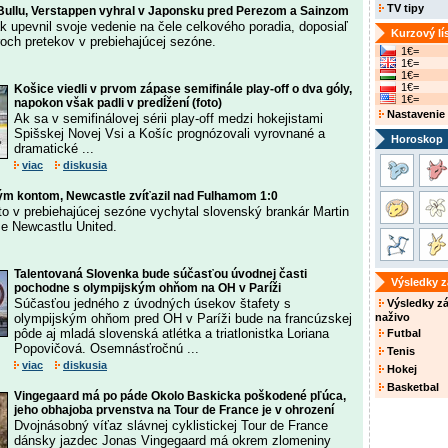
TV tipy
Bullu, Verstappen vyhral v Japonsku pred Perezom a Sainzom
ak upevnil svoje vedenie na čele celkového poradia, doposiaľ
Kurzový lí
yroch pretekov v prebiehajúcej sezóne.
1€=
1€=
1€=
1€=
Košice viedli v prvom zápase semifinále play-off o dva góly,
1€=
napokon však padli v predĺžení (foto)
Nastavenie
Ak sa v semifinálovej sérii play-off medzi hokejistami
Spišskej Novej Vsi a Košíc prognózovali vyrovnané a
Horoskop
dramatické ...
viac
diskusia
ým kontom, Newcastle zvíťazil nad Fulhamom 1:0
nto v prebiehajúcej sezóne vychytal slovenský brankár Martin
e Newcastlu United.
Talentovaná Slovenka bude súčasťou úvodnej časti
Výsledky 
pochodne s olympijským ohňom na OH v Paríži
Súčasťou jedného z úvodných úsekov štafety s
Výsledky z
olympijským ohňom pred OH v Paríži bude na francúzskej
naživo
pôde aj mladá slovenská atlétka a triatlonistka Loriana
Futbal
Popovičová. Osemnásťročnú ...
Tenis
viac
diskusia
Hokej
Basketbal
Vingegaard má po páde Okolo Baskicka poškodené pľúca,
jeho obhajoba prvenstva na Tour de France je v ohrození
Dvojnásobný víťaz slávnej cyklistickej Tour de France
dánsky jazdec Jonas Vingegaard má okrem zlomeniny