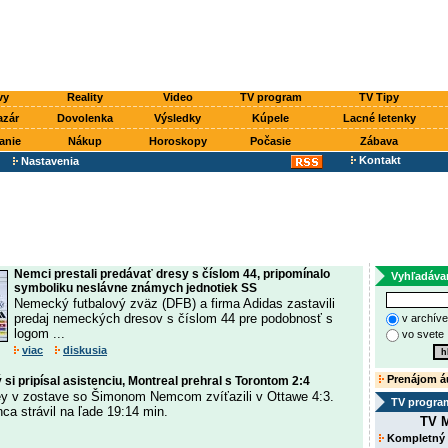
vy
Reality
Video
TV program
TV Tipy
azár
Dovolenka
Výsledky
Kúpele
Lacné letenky
anie
Nákup
Horoskopy
Počasie
Zábava
Kontakt
Nastavenia
Nemci prestali predávať dresy s číslom 44, pripomínalo
Vyhľadáva
symboliku neslávne známych jednotiek SS
Nemecký futbalový zväz (DFB) a firma Adidas zastavili
predaj nemeckých dresov s číslom 44 pre podobnosť s
v archív
logom ...
vo svete
viac
diskusia
Prenájom á
si pripísal asistenciu, Montreal prehral s Torontom 2:4
ey v zostave so Šimonom Nemcom zvíťazili v Ottawe 4:3.
TV progra
ca strávil na ľade 19:14 min.
TV M
Kompletný