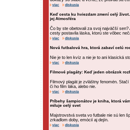
viac
diskusia
Keď cesta ku hviezdam zmení celý život.
jej Atmosféra
Čo by ste obetovali za svoj najväčší sen?
cesty postavila láska, ktorú ste vôbec neč
viac
diskusia
Nová futbalová hra, ktorá zabaví celú ro
Nie je to len kvíz a nie je to ani klasická st
viac
diskusia
Filmové plagáty: Keď jeden obrázok roz
Filmový plagát je zvláštny fenomén. Stačí 
či ho film láka, alebo nie.
viac
diskusia
Príbehy šampionátov je kniha, ktorá vám
miluje celý svet
Majstrovstvá sveta vo futbale nie sú len 
zrkadlom doby, emócií aj dejín.
viac
diskusia