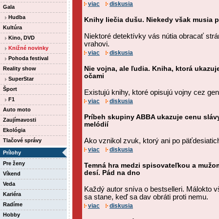
viac
diskusia
Gala
Hudba
Knihy liečia dušu. Niekedy však musia p
Kultúra
Niektoré detektívky vás nútia obracať strá
Kino, DVD
vrahovi.
Knižné novinky
viac
diskusia
Pohoda festival
Nie vojna, ale ľudia. Kniha, ktorá ukazu
Reality show
očami
SuperStar
Šport
Existujú knihy, ktoré opisujú vojny cez gen
F1
viac
diskusia
Auto moto
Príbeh skupiny ABBA ukazuje cenu slávy
Zaujímavosti
melódií
Ekológia
Ako vznikol zvuk, ktorý ani po päťdesiati
Tlačové správy
viac
diskusia
Prílohy
Pre ženy
Temná hra medzi spisovateľkou a mužom,
desí. Pád na dno
Víkend
Veda
Každý autor sníva o bestselleri. Málokto 
Kariéra
sa stane, keď sa dav obráti proti nemu.
Radíme
viac
diskusia
Hobby