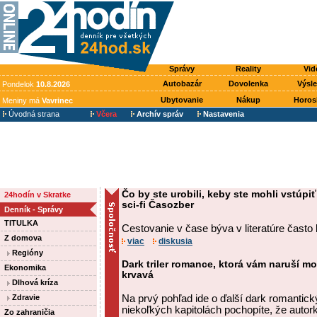
Správy
Reality
Vid
Autobazár
Dovolenka
Výsl
Pondelok
10.8.2026
Ubytovanie
Nákup
Horos
Meniny má
Vavrinec
Úvodná strana
Včera
Archív správ
Nastavenia
Čo by ste urobili, keby ste mohli vstúp
24hodín v Skratke
sci-fi Časozber
Denník - Správy
TITULKA
Cestovanie v čase býva v literatúre často 
Z domova
viac
diskusia
Regióny
Dark triler romance, ktorá vám naruší m
Ekonomika
krvavá
Dlhová kríza
Zdravie
Na prvý pohľad ide o ďalší dark romantický
niekoľkých kapitolách pochopíte, že autork
Zo zahraničia