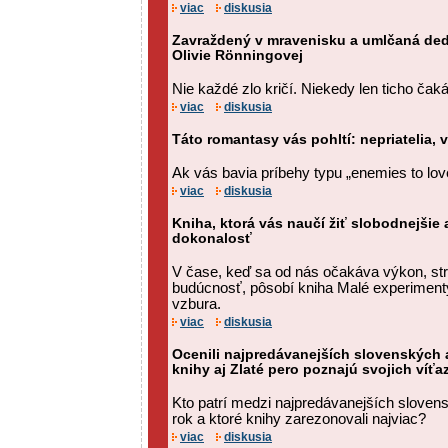
viac
diskusia
Zavraždený v mravenisku a umlčaná ded
Olivie Rönningovej
Nie každé zlo kričí. Niekedy len ticho čaká
viac
diskusia
Táto romantasy vás pohltí: nepriatelia,
Ak vás bavia príbehy typu „enemies to love
viac
diskusia
Kniha, ktorá vás naučí žiť slobodnejšie
dokonalosť
V čase, keď sa od nás očakáva výkon, str
budúcnosť, pôsobí kniha Malé experimenty 
vzbura.
viac
diskusia
Ocenili najpredávanejších slovenských a
knihy aj Zlaté pero poznajú svojich víťa
Kto patrí medzi najpredávanejších sloven
rok a ktoré knihy zarezonovali najviac?
viac
diskusia