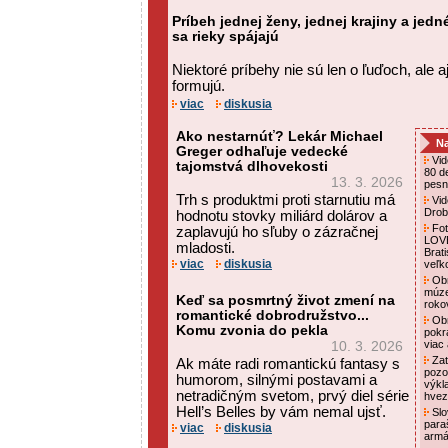
Príbeh jednej ženy, jednej krajiny a jed
sa rieky spájajú
Niektoré príbehy nie sú len o ľuďoch, ale a
formujú.
viac
diskusia
Ako nestarnúť? Lekár Michael
Na
Greger odhaľuje vedecké
Vid
tajomstvá dlhovekosti
80 d
13. 3. 2026
pesni
Trh s produktmi proti starnutiu má
Vid
Drob
hodnotu stovky miliárd dolárov a
Foto
zaplavujú ho sľuby o zázračnej
LOVE
mladosti.
Brat
viac
diskusia
veľk
Obn
múze
Keď sa posmrtný život zmení na
roko
romantické dobrodružstvo...
Obn
Komu zvonia do pekla
pokr
viac
10. 3. 2026
Zat
Ak máte radi romantickú fantasy s
pozo
humorom, silnými postavami a
výkl
netradičným svetom, prvý diel série
hvez
Hell’s Belles by vám nemal ujsť.
Slo
para
viac
diskusia
armá