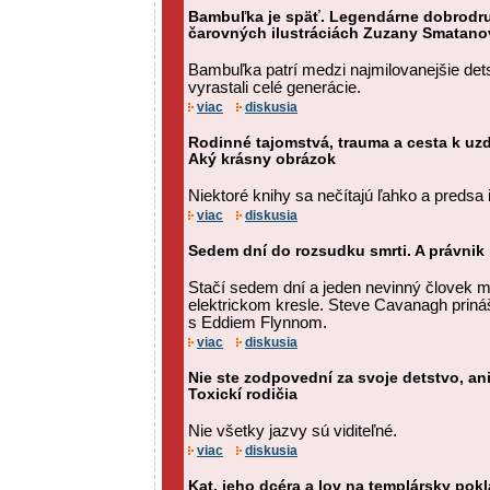
Bambuľka je späť. Legendárne dobrodru
čarovných ilustráciách Zuzany Smatano
Bambuľka patrí medzi najmilovanejšie det
vyrastali celé generácie.
viac
diskusia
Rodinné tajomstvá, trauma a cesta k uz
Aký krásny obrázok
Niektoré knihy sa nečítajú ľahko a predsa 
viac
diskusia
Sedem dní do rozsudku smrti. A právnik
Stačí sedem dní a jeden nevinný človek 
elektrickom kresle. Steve Cavanagh prináša
s Eddiem Flynnom.
viac
diskusia
Nie ste zodpovední za svoje detstvo, ani
Toxickí rodičia
Nie všetky jazvy sú viditeľné.
viac
diskusia
Kat, jeho dcéra a lov na templársky pokl