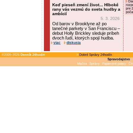
Dan
Keď pieseň zmení život... Hlboké
rozp
pre 
rany vás vezmú do sveta hudby a
poča
ambícií
5. 3. 2026
Od barov v Brooklyne až po
tanečné parkety v San Franciscu –
debut Holly Brickley sleduje príbeh
dvoch ľudí, ktorých spojí hudba.
viac
diskusia
©2005-2026
Denník 24hodin
Dobré Správy 24hodín
Spravodajstvo
Mačka
Správy
Papierové palety
Čo 