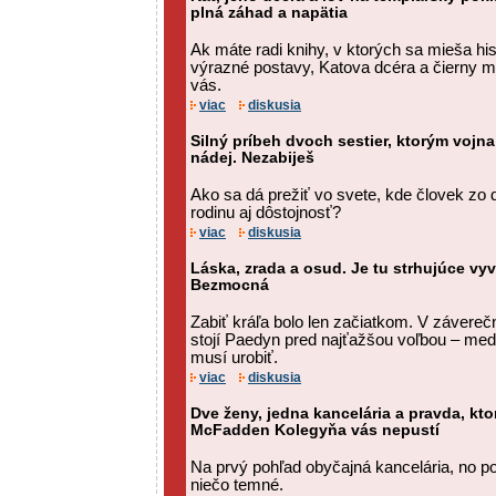
plná záhad a napätia
Ak máte radi knihy, v ktorých sa mieša his
výrazné postavy, Katova dcéra a čierny 
vás.
viac
diskusia
Silný príbeh dvoch sestier, ktorým vojn
nádej. Nezabiješ
Ako sa dá prežiť vo svete, kde človek zo d
rodinu aj dôstojnosť?
viac
diskusia
Láska, zrada a osud. Je tu strhujúce vyv
Bezmocná
Zabiť kráľa bolo len začiatkom. V závere
stojí Paedyn pred najťažšou voľbou – medzi
musí urobiť.
viac
diskusia
Dve ženy, jedna kancelária a pravda, ktorá
McFadden Kolegyňa vás nepustí
Na prvý pohľad obyčajná kancelária, no 
niečo temné.