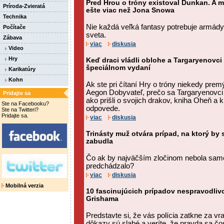
Pred Hrou o tróny existoval Dunkan. A m
Príroda-Zvieratá
ešte viac než Jona Snowa
Technika
Nie každá veľká fantasy potrebuje armády,
Počítače
sveta.
Zábava
viac
diskusia
Video
Hry
Keď draci vládli oblohe a Targaryenovci 
špeciálnom vydaní
Karikatúry
Kohn
Ak ste pri čítaní Hry o tróny niekedy premý
Aegon Dobyvateľ, prečo sa Targaryenovci 
Pridajte sa
ako prišli o svojich drakov, kniha Oheň a
Ste na Facebooku?
odpovede.
Ste na Twitteri?
Pridajte sa.
viac
diskusia
Trinásty muž otvára prípad, na ktorý by
zabudla
Čo ak by najväčším zločinom nebola samotn
predchádzalo?
viac
diskusia
Mobilná verzia
10 fascinujúcich prípadov nespravodli
Grishama
Predstavte si, že vás polícia zatkne za v
dôkazy sú slabé a veríte, že pravda sa č