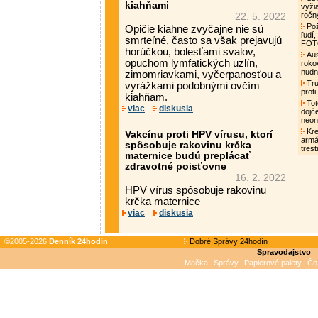
kiahňami
vyži
ročn
22. 5. 2022
Pož
Opičie kiahne zvyčajne nie sú
ľudí,
smrteľné, často sa však prejavujú
FO
horúčkou, bolesťami svalov,
Aust
opuchom lymfatických uzlín,
roko
nud
zimomriavkami, vyčerpanosťou a
Tru
vyrážkami podobnými ovčím
proti
kiahňam.
Tot
viac
diskusia
dojč
neon
Kre
Vakcínu proti HPV vírusu, ktorí
armá
spôsobuje rakovinu krčka
tres
maternice budú preplácať
zdravotné poisťovne
16. 2. 2022
HPV vírus spôsobuje rakovinu
krčka maternice
viac
diskusia
©2005-2026
Denník 24hodin
Dobré Správy 24hodín
Spravodajstvo
Mačka
Správy
Papierové palety
Čo 