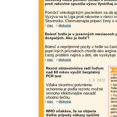
proti rakovine spustila výzvu Vystrihaj 
Pomôcť onkologickým pacientom sa dá aj
Vyzýva na to Liga proti rakovine v rámci s
Slovensko. Chemoterapia pripaví ženy o vl
viac
diskusia
Bolesť hrdla je v jesenných mesiacoch 
dospelých. Ako ju liečiť?
Bolesť a nepríjemné pocity v hrdle sú ča
popri iných príznakoch chorôb ako angína 
častý problém najmä u detí, ale vyskytuje s
viac
diskusia
Rezort zdravotníctva radí ľuďom
Na
nad 60 rokov využiť bezplatný
Izra
PCR test
pale
3. 8. 2022
breh
Vďaka skorému potvrdeniu
Slo
Tali
ochorenia je podľa rezortu možné
kupu
omnoho efektívnejšie nasadiť
Tro
vhodnú liečbu.
dezi
viac
diskusia
demo
MAA
elek
WHO očakáva, že sa objavia
jadro
ďalšie prípady nákazy opičími
Str