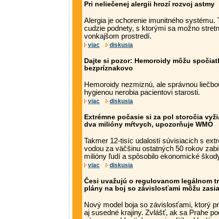
Pri neliečenej alergii hrozí rozvoj astmy
Alergia je ochorenie imunitného systému.
cudzie podnety, s ktorými sa možno stret
vonkajšom prostredí.
viac
diskusia
Dajte si pozor: Hemoroidy môžu spočia
bezpríznakovo
Hemoroidy nezmiznú, ale správnou liečbou
hygienou nerobia pacientovi starosti.
viac
diskusia
Extrémne počasie si za pol storočia vyž
dva milióny mŕtvych, upozorňuje WMO
Takmer 12-tisíc udalostí súvisiacich s e
vodou za väčšinu ostatných 50 rokov zabi
milióny ľudí a spôsobilo ekonomické škody 
viac
diskusia
Česi uvažujú o regulovanom legálnom tr
plány na boj so závislosťami môžu zasi
Nový model boja so závislosťami, ktorý pr
aj susedné krajiny. Zvlášť, ak sa Prahe po