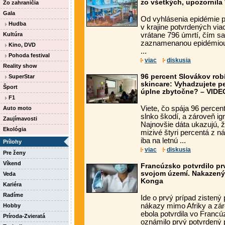
zo všetkých, upozornil
Zo zahraničia
Gala
Od vyhlásenia epidémie 
Hudba
v krajine potvrdených via
Kultúra
vrátane 796 úmrtí, čím sa
zaznamenanou epidémiou 
Kino, DVD
...
Pohoda festival
viac
diskusia
Reality show
96 percent Slovákov rob
SuperStar
skincare: Vyhadzujete p
Šport
úplne zbytočne? – VIDE
F1
Viete, čo spája 96 perce
Auto moto
slnko škodí, a zároveň ig
Zaujímavosti
Najnovšie dáta ukazujú, 
Ekológia
mizivé štyri percentá z n
iba na letnú ...
Prílohy
viac
diskusia
Pre ženy
Víkend
Francúzsko potvrdilo pr
svojom území. Nakazený je
Veda
Konga
Kariéra
Radíme
Ide o prvý prípad zistený
nákazy mimo Afriky a záro
Hobby
ebola potvrdila vo Franc
Príroda-Zvieratá
oznámilo prvý potvrdený p