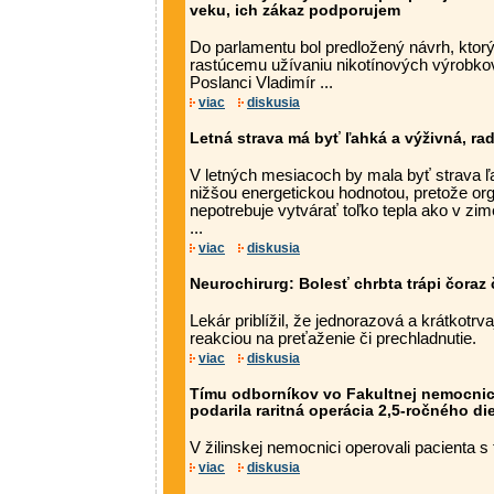
veku, ich zákaz podporujem
Do parlamentu bol predložený návrh, ktorý
rastúcemu užívaniu nikotínových výrobko
Poslanci Vladimír ...
viac
diskusia
Letná strava má byť ľahká a výživná, ra
V letných mesiacoch by mala byť strava ľa
nižšou energetickou hodnotou, pretože or
nepotrebuje vytvárať toľko tepla ako v zim
...
viac
diskusia
Neurochirurg: Bolesť chrbta trápi čoraz 
Lekár priblížil, že jednorazová a krátkotrv
reakciou na preťaženie či prechladnutie.
viac
diskusia
Tímu odborníkov vo Fakultnej nemocnici 
podarila raritná operácia 2,5-ročného di
V žilinskej nemocnici operovali pacienta s
viac
diskusia