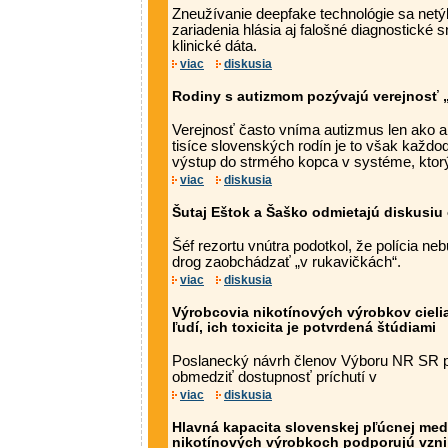
Zneužívanie deepfake technológie sa netý
zariadenia hlásia aj falošné diagnostické
klinické dáta.
viac
diskusia
Rodiny s autizmom pozývajú verejnosť „
Verejnosť často vníma autizmus len ako a
tisíce slovenských rodín je to však každo
výstup do strmého kopca v systéme, kto
viac
diskusia
Šutaj Eštok a Šaško odmietajú diskusiu 
Šéf rezortu vnútra podotkol, že polícia n
drog zaobchádzať „v rukavičkách“.
viac
diskusia
Výrobcovia nikotínových výrobkov cieli
ľudí, ich toxicita je potvrdená štúdiami
Poslanecký návrh členov Výboru NR SR pr
obmedziť dostupnosť príchutí v
viac
diskusia
Hlavná kapacita slovenskej pľúcnej medi
nikotínových výrobkoch podporujú vznik