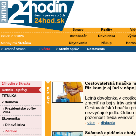
Správy
Reality
Vid
Autobazár
Dovolenka
Výsl
Piatok
7.8.2026
Ubytovanie
Nákup
Horos
Meniny má
Štefánia
Úvodná strana
Včera
Archív správ
Nastavenia
Cestovateľská hnačka m
24hodín v Skratke
Rizikom je aj ľad v nápoj
Denník - Správy
TITULKA
Letná dovolenka v exoti
Z domova
zmeniť na boj s tráviacim
Cestovateľskú hnačku pri
Prezidentské voľby
2014
nezvyčajné jedlá. Odborní
pozornosť treba venovať 
Ekonomika
viac
diskusia
Dlhová kríza
Zdravie
Súčasná epidémia eboly 