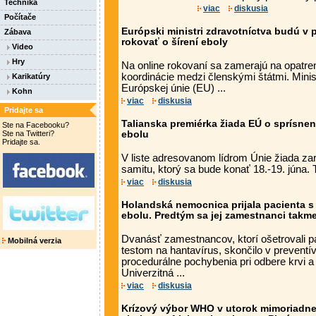
Technika
viac
diskusia
Počítače
Európski ministri zdravotníctva budú v 
Zábava
rokovať o šírení eboly
Video
Hry
Na online rokovaní sa zamerajú na opatren
koordinácie medzi členskými štátmi. Minis
Karikatúry
Európskej únie (EU) ...
Kohn
viac
diskusia
Pridajte sa
Talianska premiérka žiada EÚ o sprísnen
Ste na Facebooku?
Ste na Twitteri?
ebolu
Pridajte sa.
V liste adresovanom lídrom Únie žiada za
samitu, ktorý sa bude konať 18.-19. júna.
viac
diskusia
Holandská nemocnica prijala pacienta 
ebolu. Predtým sa jej zamestnanci takme
Dvanásť zamestnancov, ktorí ošetrovali p
Mobilná verzia
testom na hantavírus, skončilo v preventí
procedurálne pochybenia pri odbere krvi a 
Univerzitná ...
viac
diskusia
Krízový výbor WHO v utorok mimoriadne