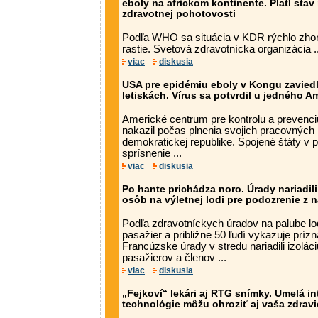
eboly na africkom kontinente. Platí sta
zdravotnej pohotovosti
Podľa WHO sa situácia v KDR rýchlo zhor
rastie. Svetová zdravotnícka organizácia ..
viac
diskusia
USA pre epidémiu eboly v Kongu zaviedl
letiskách. Vírus sa potvrdil u jedného A
Americké centrum pre kontrolu a prevenciu
nakazil počas plnenia svojich pracovných
demokratickej republike. Spojené štáty v 
sprísnenie ...
viac
diskusia
Po hante prichádza noro. Úrady nariadili
osôb na výletnej lodi pre podozrenie z
Podľa zdravotníckych úradov na palube l
pasažier a približne 50 ľudí vykazuje príz
Francúzske úrady v stredu nariadili izolác
pasažierov a členov ...
viac
diskusia
„Fejkoví“ lekári aj RTG snímky. Umelá in
technológie môžu ohroziť aj vaša zdravi