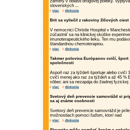
zámery v oblasti drogovej politiky. Vyplýv
slovenských ...
viac
diskusia
Brit sa vyliečil z rakoviny žlčových cie
V nemocnici Christie Hospital v Manchest
zúčastniť sa na klinickej skúške experime
imunoterapeutického lieku. Ten mu podával
štandardnou chemoterapiou.
viac
diskusia
Takmer polovica Európanov cvičí, šport 
spoločnosti
Aspoň raz za týždeň športuje alebo cvičí
cvičí menej ako raz za týždeň a až 45 % 
vôbec ani sa nezapája do žiadnej fyzickej .
viac
diskusia
Svetový deň prevencie samovrážd si pri
sa aj známe osobnosti
Svetový deň prevencie samovrážd je prílež
možnostiach pomoci ľuďom, ktorí nad
viac
diskusia
Slovenky môžu pomôcť ženám s onkolo