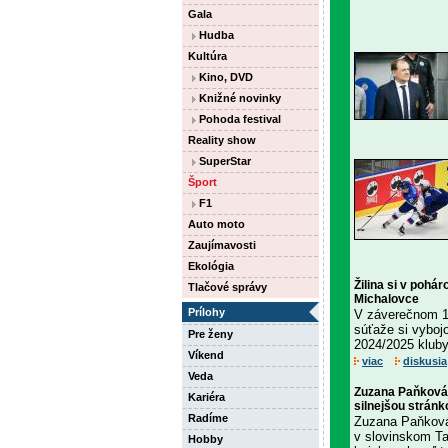
Gala
Hudba
Kultúra
Kino, DVD
Knižné novinky
Pohoda festival
Reality show
SuperStar
Šport
F1
Auto moto
Zaujímavosti
Ekológia
Žilina si v pohá
Tlačové správy
Michalovce
Prílohy
V záverečnom 10
súťaže si vyboj
Pre ženy
2024/2025 kluby
Víkend
viac
diskusia
Veda
Zuzana Paňková z
Kariéra
silnejšou stránk
Radíme
Zuzana Paňková 
v slovinskom Ta
Hobby