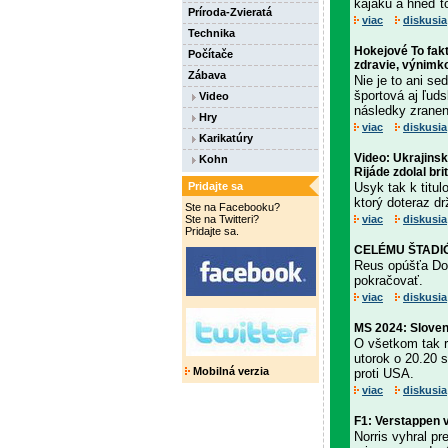
kajaku a hneď to
Príroda-Zvieratá
viac
diskusia
Technika
Hokejové To fak
Počítače
zdravie, výnimko
Zábava
Nie je to ani s
športová aj ľud
Video
následky zranen
Hry
viac
diskusia
Karikatúry
Video: Ukrajins
Kohn
Rijáde zdolal br
Pridajte sa
Usyk tak k titu
ktorý doteraz dr
Ste na Facebooku?
Ste na Twitteri?
viac
diskusia
Pridajte sa.
CELÉMU ŠTADIÓN
Reus opúšťa Dor
pokračovať.
viac
diskusia
MS 2024: Sloven
O všetkom tak r
utorok o 20.20 
Mobilná verzia
proti USA.
viac
diskusia
F1: Verstappen 
Norris vyhral p