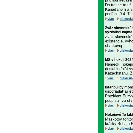
príchod Nečasa 
Do tretice to u
Kanaďanom a vše
podľahli 0:4. T
viac
diskusia
Zväz slovenskéh
vyzdvihol najmä
Zväz slovenskéh
existencie, vyh
štvrtkovej ...
viac
diskusia
MS v hokeji 2024
Nemeckí hokejov
dosiahli ďalší v
Kazachstanu. Zi
viac
diskusia
Istanbul by moh
usporiadať aj le
Prezident Európ
podpísali vo štv
viac
diskusia
Hokejové To fak
Maskotov tohtor
králiky Boba a 
viac
diskusia