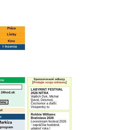
Práca
Lístky
Kino
Inzercia
Sponzorované odkazy
nie
[
]
Pridajte svoju reklamu
LABYRINT FESTIVAL
e
24hod.sk
2026 NITRA
Vojtěch Dyk, Michal
David, Desmod,
Čechomor a ďaľší.
Vstupenky tu
ut
Robbie Williams
m
Bratislava 2026
Lovestream festival 2026
arkíza
- najväčšia hudobná
 program
udalosť roka !