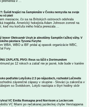
 premenila v ...
t?: Švédi hrajúci na šampionáte v Česku nemyslia na svoje
u sú piati
edem mesiacov, čo sa na Britských ostrovoch odohrala
ská tragédia. Americký hokejista Adam Johnson zomrel na
í, keď mu korčuľa iného hráča prerezala ...
ký boxer Oleksandr Usyk je absolútny šampión ťažkej váhy. V
itského pästiara Tysona Furyho
lom WBA, WBO a IBF pridal aj opasok organizácie WBC,
žal Fury.
U ZAPLATIL PIVO: Reus sa lúčil s Dortmundom
tmund po 12 rokoch a zatiaľ nie je jasné, kde bude v kariére
sko podľahlo Lotyšsku 2:3 po nájazdoch, rozhodol Ločmelis
ozhodnú záverečné zápasy v skupine - Slováci ju zakončia v
súbojom so Švédskom, Lotyši nastúpia o štyri hodiny skôr
vyhral VC Emilia Romagna pred Norrisom a Leclercom
redošlú VC Miami po nečakanej jazdeckej chybe Verstappena