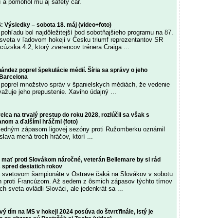
 a pomohol mu aj safety car.
: Výsledky – sobota 18. máj (video+foto)
pohľadu bol najdôležitejší bod sobotňajšieho programu na 87.
sveta v ľadovom hokeji v Česku triumf reprezentantov SR
cúzska 4:2, ktorý zverencov trénera Craiga ...
ández poprel špekulácie médií. Šíria sa správy o jeho
 Barcelona
poprel množstvo správ v španielskych médiách, že vedenie
ažuje jeho prepustenie. Xaviho údajný ...
relca na trvalý prestup do roku 2028, rozlúčil sa však s
nom a ďalšími hráčmi (foto)
sledným zápasom ligovej sezóny proti Ružomberku oznámil
lava mená troch hráčov, ktorí ...
ú mať proti Slovákom náročné, veterán Bellemare by si rád
 spred desiatich rokov
a svetovom šampionáte v Ostrave čaká na Slovákov v sobotu
h proti Francúzom. Až sedem z ôsmich zápasov týchto tímov
h sveta ovládli Slováci, ale jedenkrát sa ...
ý tím na MS v hokeji 2024 posúva do štvrťfinále, istý je