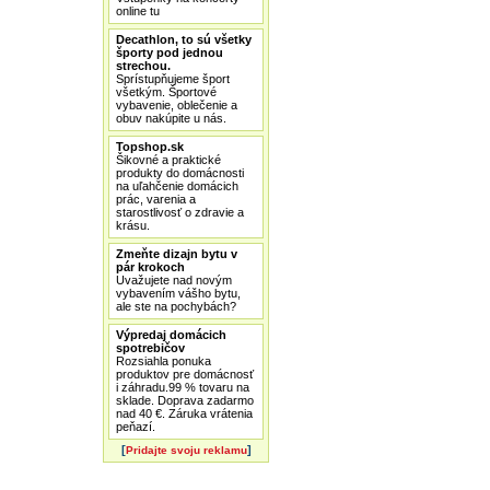
online tu
Decathlon, to sú všetky
športy pod jednou
strechou.
Sprístupňujeme šport
všetkým. Športové
vybavenie, oblečenie a
obuv nakúpite u nás.
Topshop.sk
Šikovné a praktické
produkty do domácnosti
na uľahčenie domácich
prác, varenia a
starostlivosť o zdravie a
krásu.
Zmeňte dizajn bytu v
pár krokoch
Uvažujete nad novým
vybavením vášho bytu,
ale ste na pochybách?
Výpredaj domácich
spotrebičov
Rozsiahla ponuka
produktov pre domácnosť
i záhradu.99 % tovaru na
sklade. Doprava zadarmo
nad 40 €. Záruka vrátenia
peňazí.
[
]
Pridajte svoju reklamu