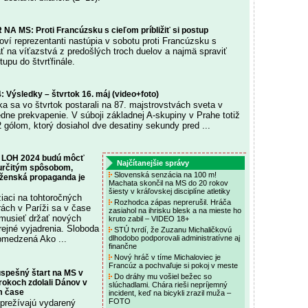
NA MS: Proti Francúzsku s cieľom príbližiť si postup
oví reprezentanti nastúpia v sobotu proti Francúzsku s
ť na víťazstvá z predošlých troch duelov a najmä spraviť
tupu do štvrťfinále.
: Výsledky – štvrtok 16. máj (video+foto)
ka sa vo štvrtok postarali na 87. majstrovstvách sveta v
edne prekvapenie. V súboji základnej A-skupiny v Prahe totiž
2 gólom, ktorý dosiahol dve desatiny sekundy pred ...
a LOH 2024 budú môcť
Najčítanejšie správy
 určitým spôsobom,
Slovenská senzácia na 100 m!
oženská propaganda je
Machata skončil na MS do 20 rokov
šiesty v kráľovskej disciplíne atletiky
iaci na tohtoročných
Rozhodca zápas neprerušil. Hráča
ách v Paríži sa v čase
zasiahol na ihrisku blesk a na mieste ho
 musieť držať nových
kruto zabil – VIDEO 18+
erejné vyjadrenia. Sloboda
STÚ tvrdí, že Zuzanu Michaličkovú
bmedzená Ako ...
dlhodobo podporovali administratívne aj
finančne
Nový hráč v tíme Michaloviec je
Francúz a pochvaľuje si pokoj v meste
úspešný štart na MS v
Do dráhy mu vošiel bežec so
 rokoch zdolali Dánov v
slúchadlami. Chára rieši nepríjemný
m čase
incident, keď na bicykli zrazil muža –
FOTO
 prežívajú vydarený