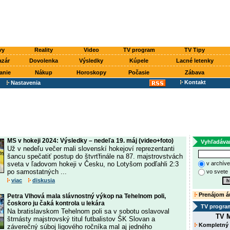
vy
Reality
Video
TV program
TV Tipy
azár
Dovolenka
Výsledky
Kúpele
Lacné letenky
anie
Nákup
Horoskopy
Počasie
Zábava
Kontakt
Nastavenia
MS v hokeji 2024: Výsledky – nedeľa 19. máj (video+foto)
Vyhľadáva
Už v nedeľu večer mali slovenskí hokejoví reprezentanti
šancu spečatiť postup do štvrťfinále na 87. majstrovstvách
sveta v ľadovom hokeji v Česku, no Lotyšom podľahli 2:3
v archív
po samostatných ...
vo svete
viac
diskusia
Prenájom á
Petra Vlhová mala slávnostný výkop na Tehelnom poli,
čoskoro ju čaká kontrola u lekára
TV progra
Na bratislavskom Tehelnom poli sa v sobotu oslavoval
TV M
štrnásty majstrovský titul futbalistov ŠK Slovan a
Kompletný
záverečný súboj ligového ročníka mal aj jedného