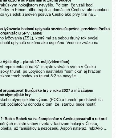
a na obzore sú Pastrňák aj Zacha (video)
ž rakúskym hokejistom nevyšlo. Po tom, čo vzali bod
tky tri Fínom, dlho trápili aj domácich Čechov, ale napokon
ento výsledok zároveň posúva Česko ako prvý tím na ...
o lyžovania hodnotí uplynulú sezónu úspešne, prezident Paško
 organizáciu SP v Jasnej
o lyžovania (ZSL), ktorý má za sebou druhý rok svojej
odnotil uplynulú sezónu ako úspešnú. Vedenie zväzu na
: Výsledky – piatok 17. máj (video+foto)
í reprezentanti na 87. majstrovstvách sveta v Česku
ysoký triumf, po Lotyšoch nastrieľali "osmičku" aj hráčom
skom troch bodov za triumf 8:2 sa navyše ...
ol organizovať Európske hry v roku 2027 a má záujem
tné olympijské hry
skeho olympijského výboru (EOC) a tureckí predstavitelia
rtok počiatočnú dohodu o tom, že Istanbul bude hostiť
t?: Bob a Bobek sa na šampionáte v Česku postarali o rekord
očných majstrovstiev sveta v ľadovom hokeji v Česku,
Bobeka, už fanúšikovia nezoženú. Aspoň nateraz. rubrAko ...