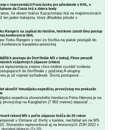
stop v reprezentácii Francúzska pre pôsobenie v KHL, v
éphane da Costa hrá a zbiera body
náme, že okrem hráčov Kazachstanu hrá na majstrovstvách
ž len jeden hokejista, ktorý dlhodobo pôsobí v
u Rangers sa zapísal do histórie, hetrikom zaistil tímu postup
dnej konferencie NHL
ew Yorku Rangers v noci zo štvrtka na piatok postúpili do
j konferencie kanadsko-americkej
lížili k postupu do štvrťfinále MS v hokeji, Fínov porazili
nástich vzájomných zápasov (video)
á reprezentácia zrejme chce totálne vyvrátiť tvrdenia
ostupujúcich do štvrťfinále z pražskej A-skupiny
eta je už vopred rozhodnuté. Štvrtá postupová ...
ol ukončiť himalájsku expedíciu, prvovýstup mu prekazilo
ie
lájska expedícia slovenského horolezca Petra Hámora je na
ý prvovýstup na Kangbačen (7 902 metrov) doposiaľ ...
voril rekord MS v počte zápasov hráča do 20 rokov
mpionát v Ostrave už štvrtý v kariére, nechýbal ani na MS
23. Slovensko reprezentoval aj na bronzových ZOH 2022 v
dosiahol bilanciu (2+10).