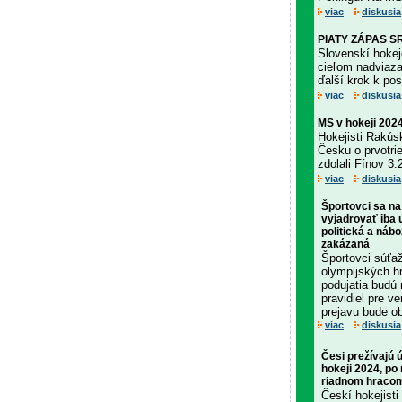
viac
diskusia
PIATY ZÁPAS SR 
Slovenskí hokej
cieľom nadviaza
ďalší krok k pos
viac
diskusia
MS v hokeji 2024
Hokejisti Rakús
Česku o prvotri
zdolali Fínov 3:
viac
diskusia
Športovci sa n
vyjadrovať iba
politická a náb
zakázaná
Športovci súťaž
olympijských hr
podujatia budú
pravidiel pre v
prejavu bude o
viac
diskusia
Česi prežívajú 
hokeji 2024, po
riadnom hraco
Českí hokejisti