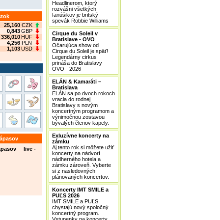
Headlinerom, ktorý
rozvášni všetkých
fanúšikov je britský
stok
spevák Robbie Williams
25,160
CZK
0,843
GBP
Cirque du Soleil v
336,010
HUF
Bratislave - OVO
4,256
PLN
Očarujúca show od
1,103
USD
Cirque du Soleil je späť!
Legendárny cirkus
prináša do Bratislavy
OVO - 2026
ELÁN & Kamaráti –
Bratislava
ELÁN sa po dvoch rokoch
vracia do rodnej
Bratislavy s novým
koncertným programom a
výnimočnou zostavou
bývalých členov kapely.
Exluzívne koncerty na
zápasov
zámku
Aj tento rok si môžete užiť
ápasov live -
koncerty na nádvorí
nádherného hotela a
zámku zároveň. Vyberte
si z nasledovných
plánovaných koncertov.
Koncerty IMT SMILE a
PUĽS 2026
IMT SMILE a PUĽS
chystajú nový spoločný
koncertný program.
Vstupenky na koncerty