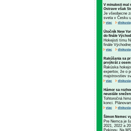
V minulosti mal 
Ostrave však St
Je všeobecne z
sveta v Česku u
viac
diskusia
Útočník New York
do finále Výcho
Hokejisti tímu N
finále Východne
viac
diskusia
Rakúšania sa prib
prvýkrát z osem
Rakúska hokejov
expertov, že o p
majstrovstiev sv
viac
diskusia
Hámor sa rozhod
neustále snežen
Tohtoročná hima
konci. Plánovan
viac
diskusia
Šimon Nemec vyt
Pre Nemca je ša
2021, 2022 a 20
Pekingu. Na MS 