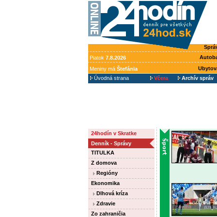
Sprá
Autob
Piatok
7.8.2026
Ubytov
Meniny má
Štefánia
Úvodná strana
Včera
Archív správ
24hodín v Skratke
Denník - Správy
TITULKA
Z domova
Regióny
Ekonomika
Dlhová kríza
Zdravie
Zo zahraničia