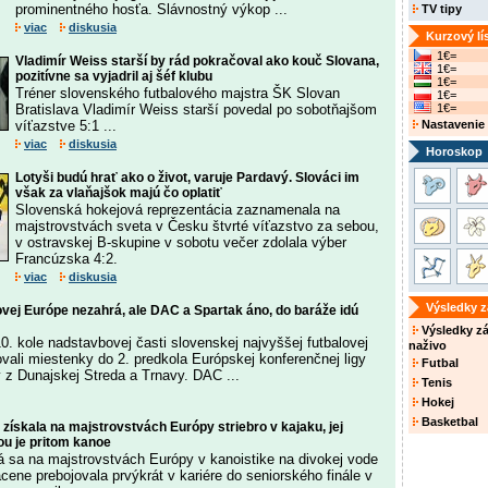
prominentného hosťa. Slávnostný výkop ...
TV tipy
viac
diskusia
Kurzový lí
1€=
Vladimír Weiss starší by rád pokračoval ako kouč Slovana,
1€=
pozitívne sa vyjadril aj šéf klubu
1€=
Tréner slovenského futbalového majstra ŠK Slovan
1€=
Bratislava Vladimír Weiss starší povedal po sobotňajšom
1€=
víťazstve 5:1 ...
Nastavenie
viac
diskusia
Horoskop
Lotyši budú hrať ako o život, varuje Pardavý. Slováci im
však za vlaňajšok majú čo oplatiť
Slovenská hokejová reprezentácia zaznamenala na
majstrovstvách sveta v Česku štvrté víťazstvo za sebou,
v ostravskej B-skupine v sobotu večer zdolala výber
Francúzska 4:2.
viac
diskusia
Výsledky 
rovej Európe nezahrá, ale DAC a Spartak áno, do baráže idú
Výsledky z
. kole nadstavbovej časti slovenskej najvyššej futbalovej
naživo
ovali miestenky do 2. predkola Európskej konferenčnej ligy
Futbal
 z Dunajskej Streda a Trnavy. DAC ...
Tenis
Hokej
Basketbal
ískala na majstrovstvách Európy striebro v kajaku, jej
ou je pritom kanoe
sa na majstrovstvách Európy v kanoistike na divokej vode
cene prebojovala prvýkrát v kariére do seniorského finále v