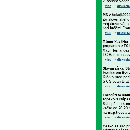
v jasnom vedení
viac
diskusia
MS v hokeji 2024
Zo slovenského 
majstrovstvách 
nad hráčmi Fran
viac
diskusia
Tréner Xavi Hern
prepustení z FC
Xavi Hernández 
FC Barcelona zv
viac
diskusia
Slovan získal St
brankárom Bojra
Krátko pred po
ŠK Slovan Bratis
viac
diskusia
Francúzi to bud
zopakoval zápas
Súboj číslo 5 n
večer od 20.20 
na majstrovstvác
viac
diskusia
Česko sa ako prv