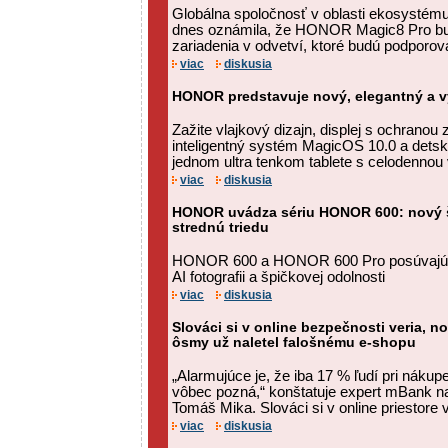
Globálna spoločnosť v oblasti ekosysté
dnes oznámila, že HONOR Magic8 Pro bud
zariadenia v odvetví, ktoré budú podporov
viac
diskusia
HONOR predstavuje nový, elegantný a
Zažite vlajkový dizajn, displej s ochranou
inteligentný systém MagicOS 10.0 a det
jednom ultra tenkom tablete s celodennou
viac
diskusia
HONOR uvádza sériu HONOR 600: nový š
strednú triedu
HONOR 600 a HONOR 600 Pro posúvajú h
AI fotografii a špičkovej odolnosti
viac
diskusia
Slováci si v online bezpečnosti veria, no 
ôsmy už naletel falošnému e-shopu
„Alarmujúce je, že iba 17 % ľudí pri nákupe
vôbec pozná,“ konštatuje expert mBank n
Tomáš Mika. Slováci si v online priestore ve
viac
diskusia