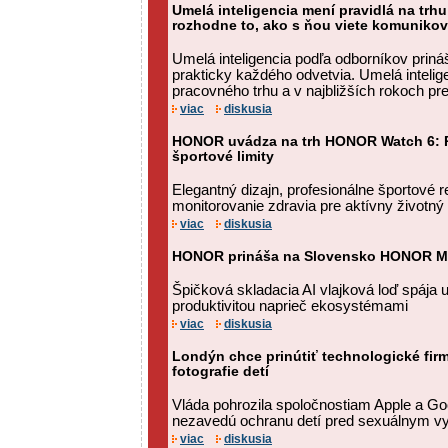
Umelá inteligencia mení pravidlá na trh
rozhodne to, ako s ňou viete komuniko
Umelá inteligencia podľa odborníkov prin
prakticky každého odvetvia. Umelá intelige
pracovného trhu a v najbližších rokoch pr
viac
diskusia
HONOR uvádza na trh HONOR Watch 6: P
športové limity
Elegantný dizajn, profesionálne športové r
monitorovanie zdravia pre aktívny životný 
viac
diskusia
HONOR prináša na Slovensko HONOR M
Špičková skladacia AI vlajková loď spája u
produktivitou naprieč ekosystémami
viac
diskusia
Londýn chce prinútiť technologické fir
fotografie detí
Vláda pohrozila spoločnostiam Apple a G
nezavedú ochranu detí pred sexuálnym v
viac
diskusia