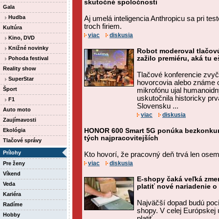
skutočné spoločnosti
Gala
Hudba
Aj umelá inteligencia Anthropicu sa pri t
troch firiem.
Kultúra
viac
diskusia
Kino, DVD
Knižné novinky
Robot moderoval tlačov
zažilo premiéru, aká tu 
Pohoda festival
Reality show
Tlačové konferencie zvyč
SuperStar
hovorcovia alebo známe o
Šport
mikrofónu ujal humanoidný
uskutočnila historicky pr
F1
Slovensku ...
Auto moto
viac
diskusia
Zaujímavosti
Ekológia
HONOR 600 Smart 5G ponúka bezkonkure
tých najpracovitejších
Tlačové správy
Prílohy
Kto hovorí, že pracovný deň trvá len ose
viac
diskusia
Pre ženy
Víkend
E-shopy čaká veľká zme
Veda
platiť nové nariadenie o
Kariéra
Najväčší dopad budú poci
Radíme
shopy. V celej Európskej 
Hobby
platiť ...