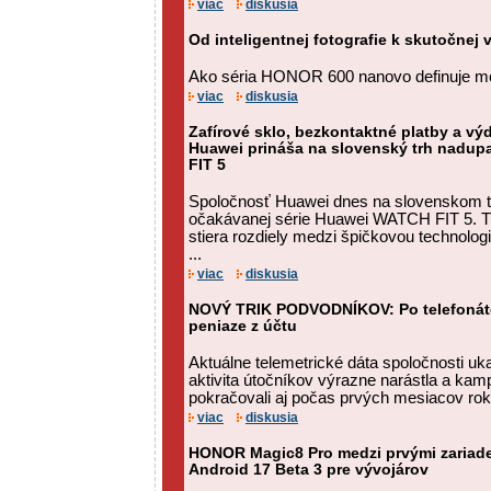
viac
diskusia
Od inteligentnej fotografie k skutočnej v
Ako séria HONOR 600 nanovo definuje mo
viac
diskusia
Zafírové sklo, bezkontaktné platby a výd
Huawei prináša na slovenský trh nadup
FIT 5
Spoločnosť Huawei dnes na slovenskom tr
očakávanej série Huawei WATCH FIT 5. Tát
stiera rozdiely medzi špičkovou technolo
...
viac
diskusia
NOVÝ TRIK PODVODNÍKOV: Po telefonát
peniaze z účtu
Aktuálne telemetrické dáta spoločnosti uk
aktivita útočníkov výrazne narástla a ka
pokračovali aj počas prvých mesiacov rok
viac
diskusia
HONOR Magic8 Pro medzi prvými zariad
Android 17 Beta 3 pre vývojárov