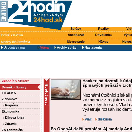
Správy
Reality
Vid
Autobazár
Dovolenka
Výsl
Piatok
7.8.2026
Ubytovanie
Nákup
Horos
Meniny má
Štefánia
Úvodná strana
Včera
Archív správ
Nastavenia
Hackeri sa dostali k údaj
24hodín v Skratke
špinavých peňazí v Lich
Denník - Správy
TITULKA
Neznámi útočníci získali 
Z domova
záznamov z registra skut
právnických osôb. Vláda z
Regióny
vyšetruje rozsah incident
Ekonomika
...
Dlhová kríza
viac
diskusia
Zdravie
Po OpenAI ďalší problém. Aj modely Anth
Zo zahraničia