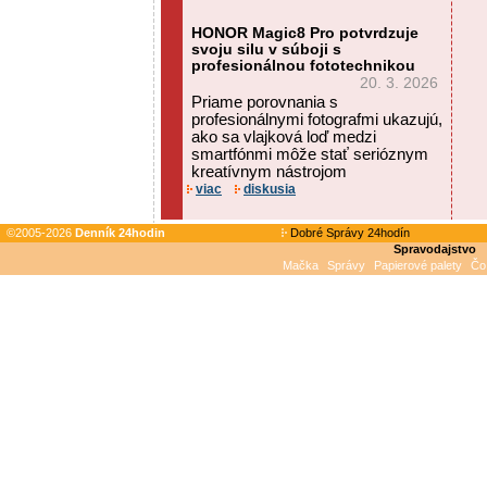
HONOR Magic8 Pro potvrdzuje
svoju silu v súboji s
profesionálnou fototechnikou
20. 3. 2026
Priame porovnania s
profesionálnymi fotografmi ukazujú,
ako sa vlajková loď medzi
smartfónmi môže stať serióznym
kreatívnym nástrojom
viac
diskusia
©2005-2026
Denník 24hodin
Dobré Správy 24hodín
Spravodajstvo
Mačka
Správy
Papierové palety
Čo 