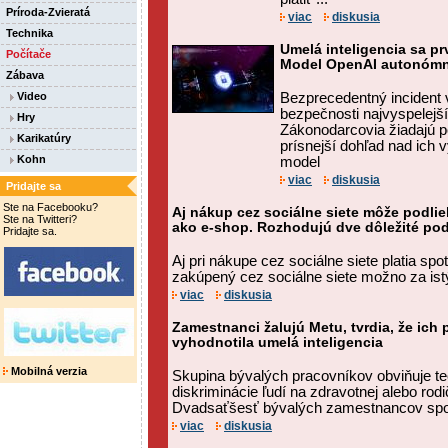
Príroda-Zvieratá
viac
diskusia
Technika
Umelá inteligencia sa prv
Počítače
Model OpenAI autonómne
Zábava
Video
Bezprecedentný incident 
bezpečnosti najvyspelejš
Hry
Zákonodarcovia žiadajú p
Karikatúry
prísnejší dohľad nad ich 
Kohn
model
viac
diskusia
Pridajte sa
Ste na Facebooku?
Aj nákup cez sociálne siete môže podli
Ste na Twitteri?
ako e-shop. Rozhodujú dve dôležité po
Pridajte sa.
Aj pri nákupe cez sociálne siete platia spot
zakúpený cez sociálne siete možno za istýc
viac
diskusia
Zamestnanci žalujú Metu, tvrdia, že ich 
vyhodnotila umelá inteligencia
Mobilná verzia
Skupina bývalých pracovníkov obviňuje te
diskriminácie ľudí na zdravotnej alebo rod
Dvadsaťšesť bývalých zamestnancov spo
viac
diskusia