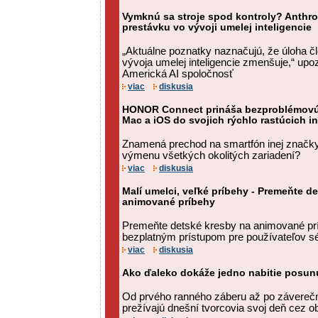
Vymknú sa stroje spod kontroly? Anthro
prestávku vo vývoji umelej inteligencie
„Aktuálne poznatky naznačujú, že úloha 
vývoja umelej inteligencie zmenšuje,“ upo
Americká AI spoločnosť
viac
diskusia
HONOR Connect prináša bezproblémovú 
Mac a iOS do svojich rýchlo rastúcich i
Znamená prechod na smartfón inej značky
výmenu všetkých okolitých zariadení?
viac
diskusia
Malí umelci, veľké príbehy - Premeňte d
animované príbehy
Premeňte detské kresby na animované prí
bezplatným prístupom pre používateľov 
viac
diskusia
Ako ďaleko dokáže jedno nabitie posun
Od prvého ranného záberu až po závereč
prežívajú dnešní tvorcovia svoj deň cez o