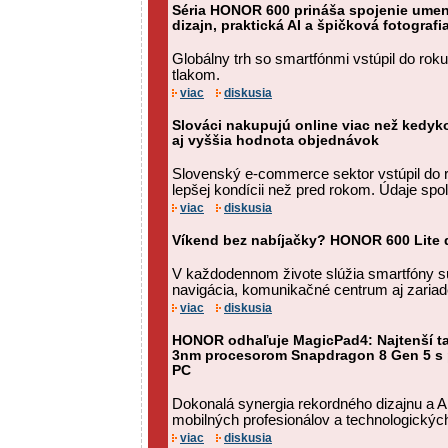
Séria HONOR 600 prináša spojenie umen
dizajn, praktická AI a špičková fotografi
Globálny trh so smartfónmi vstúpil do ro
tlakom.
viac
diskusia
Slováci nakupujú online viac než kedyk
aj vyššia hodnota objednávok
Slovenský e-commerce sektor vstúpil do 
lepšej kondícii než pred rokom. Údaje spo
viac
diskusia
Víkend bez nabíjačky? HONOR 600 Lite d
V každodennom živote slúžia smartfóny s
navigácia, komunikačné centrum aj zariad
viac
diskusia
HONOR odhaľuje MagicPad4: Najtenší ta
3nm procesorom Snapdragon 8 Gen 5 s p
PC
Dokonalá synergia rekordného dizajnu a AI
mobilných profesionálov a technologický
viac
diskusia