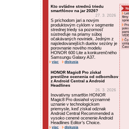
Kto ovládne strednú triedu
Na
smartfónov na jar 2026?
Letn
27. 3. 2026
film
S príchodom jari a novým
spri
produktovým cyklom v segmente
Pro
pokr
strednej triedy sa pozornosť
pami
sústreďuje na priamy súboj
VID
očakávaných noviniek. Jedným z
Čo 
najsledovanejších duelov sezóny je
vstú
Čas
porovnanie nového modelu
HONOR 600 Lite a konkurenčného
Samsungu Galaxy A37.
viac
diskusia
HONOR Magic8 Pro získal
prestížne ocenenia od odborníkov
z Android Central a Android
Headlines
26. 3. 2026
Inovatívny smartfón HONOR
Magic8 Pro dosiahol významné
uznanie v technologickom
priemysle, keď získal odznak
Android Central Recommended a
vysoko cenené ocenenie Android
Headlines Editor’s Choice.
viac
diskusia