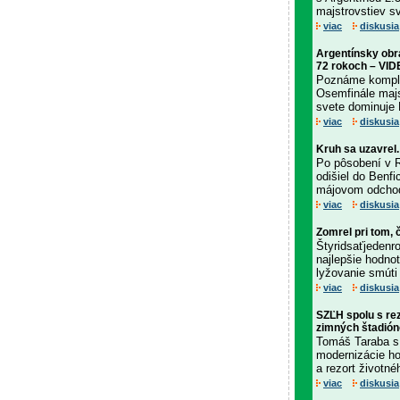
majstrovstiev sv
viac
diskusia
Argentínsky obra
72 rokoch – VI
Poznáme komplet
Osemfinále majs
svete dominuje 
viac
diskusia
Kruh sa uzavrel
Po pôsobení v R
odišiel do Benfi
májovom odchod
viac
diskusia
Zomrel pri tom,
Štyridsaťjedenr
najlepšie hodno
lyžovanie smúti
viac
diskusia
SZĽH spolu s rez
zimných štadió
Tomáš Taraba s 
modernizácie h
a rezort životnéh
viac
diskusia