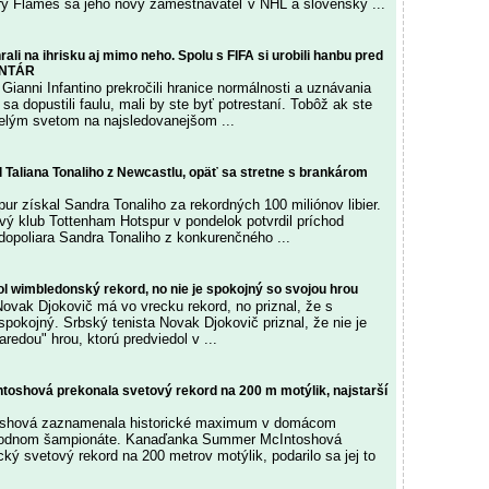
ry Flames sa jeho nový zamestnávateľ v NHL a slovenský ...
ali na ihrisku aj mimo neho. Spolu s FIFA si urobili hanbu pred
ENTÁR
ianni Infantino prekročili hranice normálnosti a uznávania
e sa dopustili faulu, mali by ste byť potrestaní. Tobôž ak ste
 celým svetom na najsledovanejšom ...
 Taliana Tonaliho z Newcastlu, opäť sa stretne s brankárom
ur získal Sandra Tonaliho za rekordných 100 miliónov libier.
ový klub Tottenham Hotspur v pondelok potvrdil príchod
edopoliara Sandra Tonaliho z konkurenčného ...
l wimbledonský rekord, no nie je spokojný so svojou hrou
Novak Djokovič má vo vrecku rekord, no priznal, že s
pokojný. Srbský tenista Novak Djokovič priznal, že nie je
redou" hrou, ktorú predviedol v ...
oshová prekonala svetový rekord na 200 m motýlik, najstarší
shová zaznamenala historické maximum v domácom
árodnom šampionáte. Kanaďanka Summer McIntoshová
ký svetový rekord na 200 metrov motýlik, podarilo sa jej to