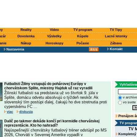
vy
Reality
Video
TV program
TV Tipy
azár
Dovolenka
Výsledky
Kúpele
Lacné letenky
anie
Nákup
Horoskopy
Počasie
Zábava
Kontakt
Nastavenia
Futbalisti Žiliny vstupujú do pohárovej Európy v
Vyhľadáva
chorvátskom Splite, miestny Hajduk už raz vyradili
Žilinskí futbalisti sa predstavia už vo štvrtok 9. júla v
Splite, domácu odvetu absolvujú o týždeň neskôr. Ak
v archív
slovenský tím postúpi ďalej, čakajú ho dve stretnutia proti
vo svete
cyperskému FC ...
viac
diskusia
Prenájom á
Dalič po takmer dekáde končí pri kormidle chorvátskej
TV progra
reprezentácie. Kto ho nahradí?
TV M
Najúspešnejší chorvátsky futbalový tréner odstúpil po MS
Kompletný
2026, Chorváti v Severnej Amerike vypadli v