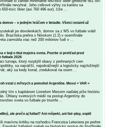
ťfinále si zarobil minimálne 480-tisíc libier (približne 561 597
vrťfinále nevyhral. Jeho celkové výhry za kariéru sa
650-tisíc libier (asi 760 496 eur), čiže ...
ila domov – s jedným hráčom v lietadle. Všetci ostatní už
rozutekali po dovolenkách, domov sa z MS vo futbale vrátil
ilo. Brazílska prehra s Nórskom (1:2) v osemfinále
eta zarmútila viac než 200 miliónov ľudí v ...
 v boji o titul majstra sveta. Pozrite si prehľad pred
o futbale 2026
i turnaja, ktorý rozptýlil obavy z prehnaných cien
politiky, sa najväčší, najodvážnejší a logisticky najzložitejší
át, aký sa kedy konal, zredukoval na osem ...
Boh vstal z mŕtvych a pomohol Argentíne. Messi + VAR =
odný tím s kapitánom Lionelom Messim naďalej píše históriu
nás. Ohlasy svetových médií na postup Argentíny do
rovstiev sveta vo futbale po triumfe ...
livý, ale prečo aj futbal? Ani rešpekt, ani fair-play, soptil
ili masívnu kritiku na rozhodcu Francoisa Letexiera po prehre
. Egyptskí futbalisti siahali na historický postup do štvrťfinále