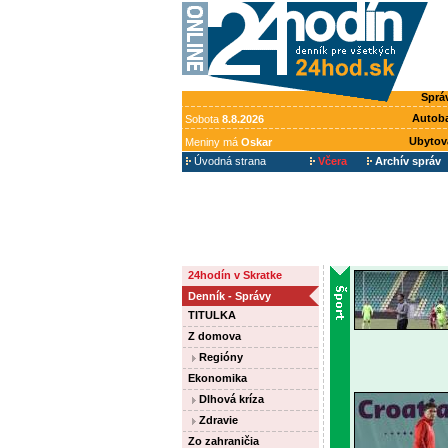
Sprá
Autob
Sobota
8.8.2026
Ubytov
Meniny má
Oskar
Úvodná strana
Včera
Archív správ
24hodín v Skratke
Denník - Správy
TITULKA
Z domova
Regióny
Ekonomika
Dlhová kríza
Zdravie
Zo zahraničia