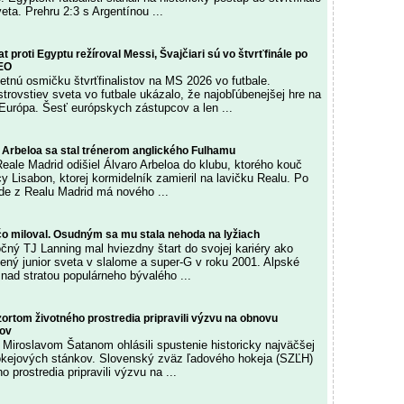
eta. Prehru 2:3 s Argentínou ...
t proti Egyptu režíroval Messi, Švajčiari sú vo štvrťfinále po
DEO
nú osmičku štvrťfinalistov na MS 2026 vo futbale.
trovstiev sveta vo futbale ukázalo, že najobľúbenejšej hre na
Európa. Šesť európskych zástupcov a len ...
. Arbeloa sa stal trénerom anglického Fulhamu
eale Madrid odišiel Álvaro Arbeloa do klubu, ktorého kouč
cy Lisabon, ktorej kormidelník zamieril na lavičku Realu. Po
e z Realu Madrid má nového ...
 čo miloval. Osudným sa mu stala nehoda na lyžiach
očný TJ Lanning mal hviezdny štart do svojej kariéry ako
tený junior sveta v slalome a super-G v roku 2001. Alpské
 nad stratou populárneho bývalého ...
ortom životného prostredia pripravili výzvu na obnovu
nov
Miroslavom Šatanom ohlásili spustenie historicky najväčšej
okejových stánkov. Slovenský zväz ľadového hokeja (SZĽH)
o prostredia pripravili výzvu na ...