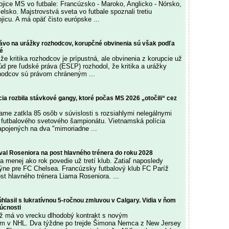
vojice MS vo futbale: Francúzsko - Maroko, Anglicko - Nórsko,
elsko. Majstrovstvá sveta vo futbale spoznali tretiu
ojicu. A má opäť čisto európske ...
rávo na urážky rozhodcov, korupčné obvinenia sú však podľa
né
e kritika rozhodcov je prípustná, ale obvinenia z korupcie už
úd pre ľudské práva (ESĽP) rozhodol, že kritika a urážky
hodcov sú právom chráneným ...
ia rozbila stávkové gangy, ktoré počas MS 2026 „otočili“ cez
name zatkla 85 osôb v súvislosti s rozsiahlymi nelegálnymi
futbalového svetového šampionátu. Vietnamská polícia
napojených na dva "mimoriadne ...
val Roseniora na post hlavného trénera do roku 2028
a menej ako rok povedie už tretí klub. Zatiaľ naposledy
ýne pre FC Chelsea. Francúzsky futbalový klub FC Paríž
st hlavného trénera Liama Roseniora. ...
lasil s lukratívnou 5-ročnou zmluvou v Calgary. Vidia v ňom
úcnosti
 má vo vrecku dlhodobý kontrakt s novým
m v NHL. Dva týždne po trejde Šimona Nemca z New Jersey