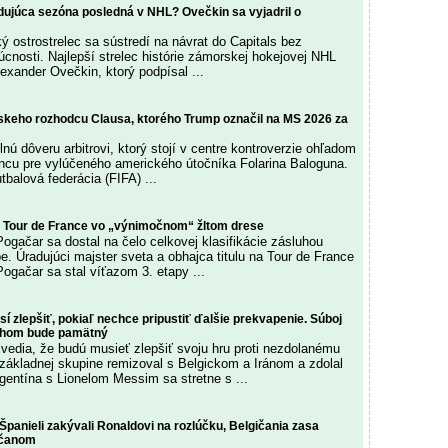
dujúca sezóna posledná v NHL? Ovečkin sa vyjadril o
ý ostrostrelec sa sústredí na návrat do Capitals bez
cnosti. Najlepší strelec histórie zámorskej hokejovej NHL
exander Ovečkin, ktorý podpísal ...
ílskeho rozhodcu Clausa, ktorého Trump označil na MS 2026 za
lnú dôveru arbitrovi, ktorý stojí v centre kontroverzie ohľadom
ncu pre vylúčeného amerického útočníka Folarina Baloguna.
balová federácia (FIFA) ...
a Tour de France vo „výnimočnom“ žltom drese
ogačar sa dostal na čelo celkovej klasifikácie zásluhou
pe. Úradujúci majster sveta a obhajca titulu na Tour de France
ogačar sa stal víťazom 3. etapy ...
í zlepšiť, pokiaľ nechce pripustiť ďalšie prekvapenie. Súboj
ahom bude pamätný
vedia, že budú musieť zlepšiť svoju hru proti nezdolanému
 základnej skupine remizoval s Belgickom a Iránom a zdolal
gentína s Lionelom Messim sa stretne s ...
panieli zakývali Ronaldovi na rozlúčku, Belgičania zasa
čanom