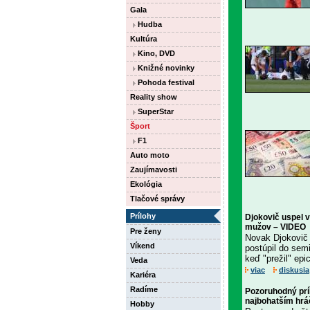
Gala
Hudba
Kultúra
Kino, DVD
Knižné novinky
Pohoda festival
Reality show
SuperStar
Šport
F1
Auto moto
Zaujímavosti
Ekológia
Tlačové správy
Prílohy
Djokovič uspel 
mužov – VIDEO
Pre ženy
Novak Djokovič 
Víkend
postúpil do sem
keď "prežil" epi
Veda
viac
diskusia
Kariéra
Radíme
Pozoruhodný príb
najbohatším hr
Hobby