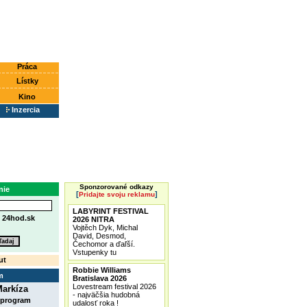
Práca
Lístky
Kino
Inzercia
Sponzorované odkazy
nie
[
]
Pridajte svoju reklamu
LABYRINT FESTIVAL
e
24hod.sk
2026 NITRA
Vojtěch Dyk, Michal
David, Desmod,
Čechomor a ďaľší.
Vstupenky tu
ut
Robbie Williams
m
Bratislava 2026
Lovestream festival 2026
arkíza
- najväčšia hudobná
 program
udalosť roka !