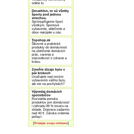
online tu
Decathlon, to sú všetky
športy pod jednou
strechou.
Sprístupňujeme šport
všetkým. Športové
vybavenie, oblečenie a
obuv nakúpite u nás.
Topshop.sk
Šikovné a praktické
produkty do domácnosti
na uľahčenie domácich
prác, varenia a
starostlivosť o zdravie a
krásu.
Zmeňte dizajn bytu v
pár krokoch
Uvažujete nad novým
vybavením vášho bytu,
ale ste na pochybách?
Výpredaj domácich
spotrebičov
Rozsiahla ponuka
produktov pre domácnosť
i záhradu.99 % tovaru na
sklade. Doprava zadarmo
nad 40 €. Záruka vrátenia
peňazí.
[
]
Pridajte svoju reklamu