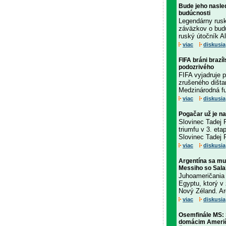
Bude jeho nasle
budúcnosti
Legendárny rusk
záväzkov o budú
ruský útočník Al
viac
diskusia
FIFA bráni braz
podozrivého
FIFA vyjadruje p
zrušeného dišta
Medzinárodná fut
viac
diskusia
Pogačar už je n
Slovinec Tadej P
triumfu v 3. eta
Slovinec Tadej P
viac
diskusia
Argentína sa mus
Messiho so Sal
Juhoameričania 
Egyptu, ktorý v
Nový Zéland. Ar
viac
diskusia
Osemfinále MS: Š
domácim Ameri