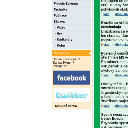
Postupom do štvr
Príroda-Zvieratá
eur), aj keby št
pohybovali okolo 
Technika
viac
diskusia
Počítače
Zábava
Brazília sa vrát
dovolenkujú
Video
Brazílčania sa 
Hry
len obranca Dan
Karikatúry
majstrovstiev sv
viac
diskusia
Kohn
Pridajte sa
Posledná osmička
štvrťfinále MS v
Ste na Facebooku?
Po takmer mesiac
Ste na Twitteri?
vstupeniek a geo
Pridajte sa.
svetový šampion
viac
diskusia
Ohlasy médií – 
smrtiaci koktejl
Argentínsky nár
a baví seba aj 
štvrťfinále majst
viac
diskusia
Mobilná verzia
Svet je nespravod
tréner Egypta
Egypťania spust
s Argentínou 2:3