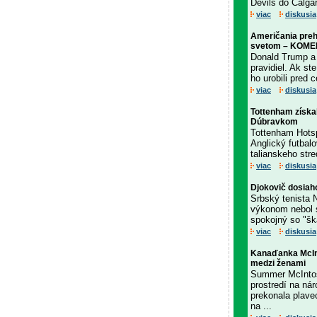
Devils do Calga
viac
diskusia
Američania prehr
svetom – KOM
Donald Trump a G
pravidiel. Ak st
ho urobili pred
viac
diskusia
Tottenham získal
Dúbravkom
Tottenham Hotsp
Anglický futbal
talianskeho str
viac
diskusia
Djokovič dosiaho
Srbský tenista 
výkonom nebol s
spokojný so "ška
viac
diskusia
Kanaďanka McInt
medzi ženami
Summer McInto
prostredí na n
prekonala plavec
na ...