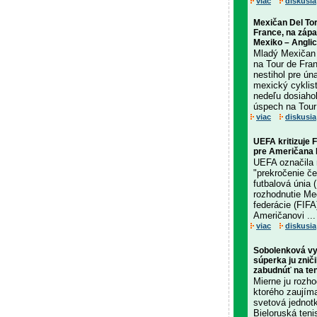
viac
diskusia
Mexičan Del Tor
France, na záp
Mexiko – Anglic
Mladý Mexičan o
na Tour de Fran
nestihol pre ún
mexický cyklist
nedeľu dosiahol
úspech na Tour 
viac
diskusia
UEFA kritizuje 
pre Američana
UEFA označila 
"prekročenie če
futbalová únia 
rozhodnutie Med
federácie (FIFA
Američanovi ...
viac
diskusia
Sobolenková vy
súperka ju znič
zabudnúť na te
Mierne ju rozho
ktorého zaujíma
svetová jednot
Bieloruská ten