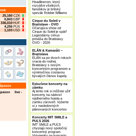
Headlinerom, ktorý
rozvášni všetkých
fanúšikov je britský
stok
spevák Robbie Williams
25,160
CZK
0,843
GBP
Cirque du Soleil v
336,010
HUF
Bratislave - OVO
4,256
PLN
Očarujúca show od
1,103
USD
Cirque du Soleil je späť!
Legendárny cirkus
prináša do Bratislavy
OVO - 2026
ELÁN & Kamaráti –
Bratislava
ELÁN sa po dvoch rokoch
vracia do rodnej
Bratislavy s novým
koncertným programom a
výnimočnou zostavou
bývalých členov kapely.
Exluzívne koncerty na
zápasov
zámku
Aj tento rok si môžete užiť
ápasov live -
koncerty na nádvorí
nádherného hotela a
zámku zároveň. Vyberte
si z nasledovných
plánovaných koncertov.
Koncerty IMT SMILE a
PUĽS 2026
IMT SMILE a PUĽS
chystajú nový spoločný
koncertný program.
Vstupenky na koncerty