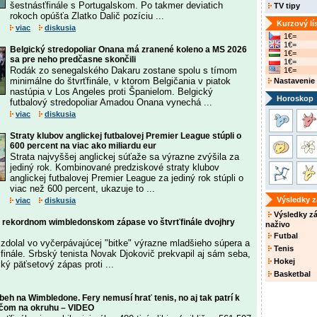
šestnásťfinále s Portugalskom. Po takmer deviatich
TV tipy
rokoch opúšťa Zlatko Dalič pozíciu ...
Kurzový lí
viac
diskusia
1€=
1€=
Belgický stredopoliar Onana má zranené koleno a MS 2026
1€=
sa pre neho predčasne skončili
1€=
Rodák zo senegalského Dakaru zostane spolu s tímom
1€=
minimálne do štvrťfinále, v ktorom Belgičania v piatok
Nastavenie
nastúpia v Los Angeles proti Španielom. Belgický
Horoskop
futbalový stredopoliar Amadou Onana vynechá ...
viac
diskusia
Straty klubov anglickej futbalovej Premier League stúpli o
600 percent na viac ako miliardu eur
Strata najvyššej anglickej súťaže sa výrazne zvýšila za
jediný rok. Kombinované predziskové straty klubov
anglickej futbalovej Premier League za jediný rok stúpli o
viac než 600 percent, ukazuje to ...
Výsledky 
viac
diskusia
Výsledky z
v rekordnom wimbledonskom zápase vo štvrťfinále dvojhry
naživo
Futbal
zdolal vo vyčerpávajúcej "bitke" výrazne mladšieho súpera a
Tenis
ifinále. Srbský tenista Novak Djokovič prekvapil aj sám seba,
Hokej
cký päťsetový zápas proti ...
Basketbal
eh na Wimbledone. Fery nemusí hrať tenis, no aj tak patrí k
áčom na okruhu – VIDEO