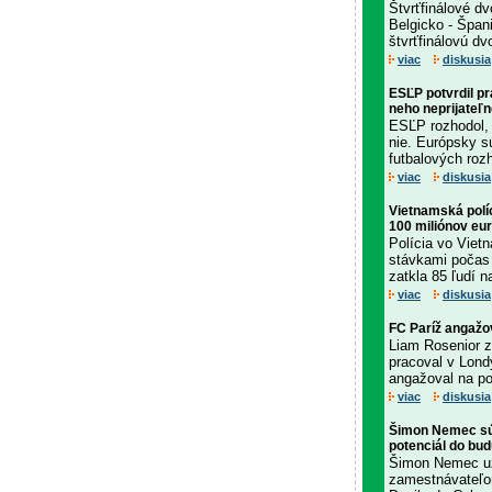
Štvrťfinálové d
Belgicko - Špani
štvrťfinálovú dv
viac
diskusia
ESĽP potvrdil p
neho neprijateľ
ESĽP rozhodol, ž
nie. Európsky s
futbalových roz
viac
diskusia
Vietnamská políc
100 miliónov eur
Polícia vo Viet
stávkami počas 
zatkla 85 ľudí 
viac
diskusia
FC Paríž angažo
Liam Rosenior z
pracoval v Lond
angažoval na po
viac
diskusia
Šimon Nemec súh
potenciál do bud
Šimon Nemec už
zamestnávateľo