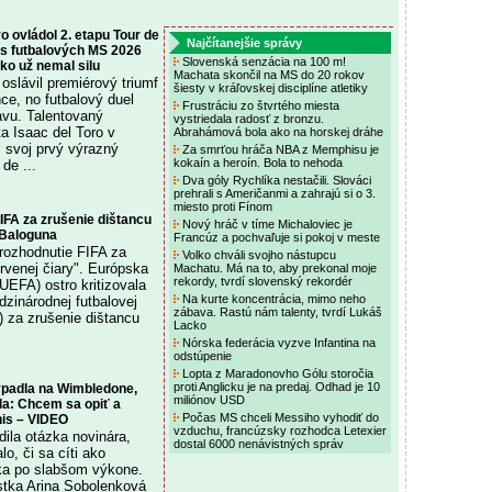
o ovládol 2. etapu Tour de
Najčítanejšie správy
as futbalových MS 2026
Slovenská senzácia na 100 m!
ko už nemal silu
Machata skončil na MS do 20 rokov
slávil premiérový triumf
šiesty v kráľovskej disciplíne atletiky
ce, no futbalový duel
Frustráciu zo štvrtého miesta
avu. Talentovaný
vystriedala radosť z bronzu.
a Isaac del Toro v
Abrahámová bola ako na horskej dráhe
 svoj prvý výrazný
Za smrťou hráča NBA z Memphisu je
kokaín a heroín. Bola to nehoda
de ...
Dva góly Rychlíka nestačili. Slováci
prehrali s Američanmi a zahrajú si o 3.
miesto proti Fínom
FIFA za zrušenie dištancu
Nový hráč v tíme Michaloviec je
 Baloguna
Francúz a pochvaľuje si pokoj v meste
rozhodnutie FIFA za
Volko chváli svojho nástupcu
rvenej čiary". Európska
Machatu. Má na to, aby prekonal moje
rekordy, tvrdí slovenský rekordér
(UEFA) ostro kritizovala
Na kurte koncentrácia, mimo neho
zinárodnej futbalovej
zábava. Rastú nám talenty, tvrdí Lukáš
) za zrušenie dištancu
Lacko
Nórska federácia vyzve Infantina na
odstúpenie
Lopta z Maradonovho Gólu storočia
proti Anglicku je na predaj. Odhad je 10
padla na Wimbledone,
miliónov USD
ila: Chcem sa opiť a
Počas MS chceli Messiho vyhodiť do
nis – VIDEO
vzduchu, francúzsky rozhodca Letexier
dila otázka novinára,
dostal 6000 nenávistných správ
lo, či sa cíti ako
ka po slabšom výkone.
istka Arina Sobolenková