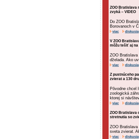
ZOO Bratislava m
zvyká – VIDEO
Do ZOO Bratisla
Borovanoch v Č
viac
diskusia
V ZOO Bratislava
môžu tešiť aj na
ZOO Bratislava 
dželada. Ako uv
viac
diskusia
Z pustnúceho par
zvierat a 130 dr
Pôvodne chcel l
zoologická záhra
ktorej si návštev
viac
diskusia
ZOO Bratislava o
stretnutia so zv
ZOO Bratislava 
sveta zvierat. 
viac
diskusia