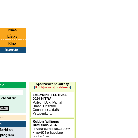
Práca
Lístky
Kino
Inzercia
Sponzorované odkazy
nie
[
]
Pridajte svoju reklamu
LABYRINT FESTIVAL
e
24hod.sk
2026 NITRA
Vojtěch Dyk, Michal
David, Desmod,
Čechomor a ďaľší.
Vstupenky tu
ut
Robbie Williams
m
Bratislava 2026
Lovestream festival 2026
arkíza
- najväčšia hudobná
 program
udalosť roka !