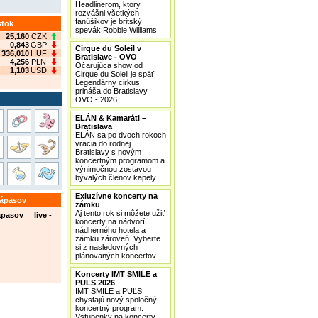
Headlinerom, ktorý
rozvášni všetkých
fanúšikov je britský
stok
spevák Robbie Williams
25,160
CZK
0,843
GBP
Cirque du Soleil v
336,010
HUF
Bratislave - OVO
4,256
PLN
Očarujúca show od
1,103
USD
Cirque du Soleil je späť!
Legendárny cirkus
prináša do Bratislavy
OVO - 2026
ELÁN & Kamaráti –
Bratislava
ELÁN sa po dvoch rokoch
vracia do rodnej
Bratislavy s novým
koncertným programom a
výnimočnou zostavou
bývalých členov kapely.
Exluzívne koncerty na
zápasov
zámku
Aj tento rok si môžete užiť
ápasov live -
koncerty na nádvorí
nádherného hotela a
zámku zároveň. Vyberte
si z nasledovných
plánovaných koncertov.
Koncerty IMT SMILE a
PUĽS 2026
IMT SMILE a PUĽS
chystajú nový spoločný
koncertný program.
Vstupenky na koncerty