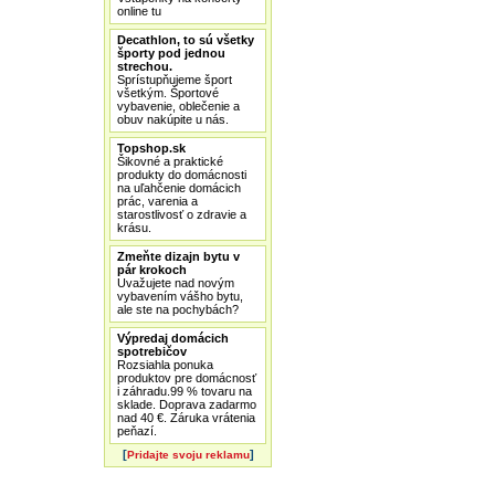
online tu
Decathlon, to sú všetky
športy pod jednou
strechou.
Sprístupňujeme šport
všetkým. Športové
vybavenie, oblečenie a
obuv nakúpite u nás.
Topshop.sk
Šikovné a praktické
produkty do domácnosti
na uľahčenie domácich
prác, varenia a
starostlivosť o zdravie a
krásu.
Zmeňte dizajn bytu v
pár krokoch
Uvažujete nad novým
vybavením vášho bytu,
ale ste na pochybách?
Výpredaj domácich
spotrebičov
Rozsiahla ponuka
produktov pre domácnosť
i záhradu.99 % tovaru na
sklade. Doprava zadarmo
nad 40 €. Záruka vrátenia
peňazí.
[
]
Pridajte svoju reklamu