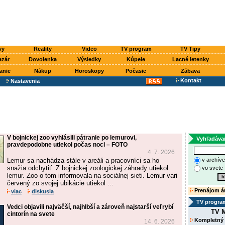
vy
Reality
Video
TV program
TV Tipy
azár
Dovolenka
Výsledky
Kúpele
Lacné letenky
anie
Nákup
Horoskopy
Počasie
Zábava
Kontakt
Nastavenia
V bojnickej zoo vyhlásili pátranie po lemurovi,
Vyhľadáva
pravdepodobne utiekol počas noci – FOTO
4. 7. 2026
Lemur sa nachádza stále v areáli a pracovníci sa ho
v archív
snažia odchytiť. Z bojnickej zoologickej záhrady utiekol
vo svete
lemur. Zoo o tom informovala na sociálnej sieti. Lemur vari
červený zo svojej ubikácie utiekol ...
Prenájom á
viac
diskusia
TV progra
Vedci objavili najväčší, najhlbší a zároveň najstarší veľrybí
TV M
cintorín na svete
Kompletný
14. 6. 2026