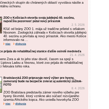
čineckých skupín do chránených oblastí vyvoláva násilie a
ntálnu ochranu.
ZOO v Košiciach otvorila svoju jubilejnú 40. sezónu,
najväčšiu pozornosť pútal nový prírastok
2. 5. 2026
Kľúč od brány ZOO 1. mája už tradične priletel s orliakom
Nixonom. Zoologická záhrada v Košiciach otvorila jubilejnú
40. sezónu a privítala aj nový prírastok. Ako mesto Košice
informovalo na ...
viac
diskusia
ce prijala do rehabilitačnej stanice ďalšie osirelé medvieďa
21. 4. 2026
eno Zora a ak to jeho stav dovolí, časom sa spojí s
iptova Ladou a Vesnou, ktoré zoo prijala do rehabilitačnej
ci februára tohto roka.
Bratislavská ZOO pripravuje nový výber pre hyeny,
zameraný bude na bezpečie zvierat aj autentický zážitok-
FOTO
8. 4. 2026
ZOO Bratislava predstavila zámer nového výbehu pre
hyeny škvrnité, ktorý vznikne ako súčasť rozvíjaného
územia Afrického kopca. Ako uviedla hovorkyňa ZOO
viac
diskusia