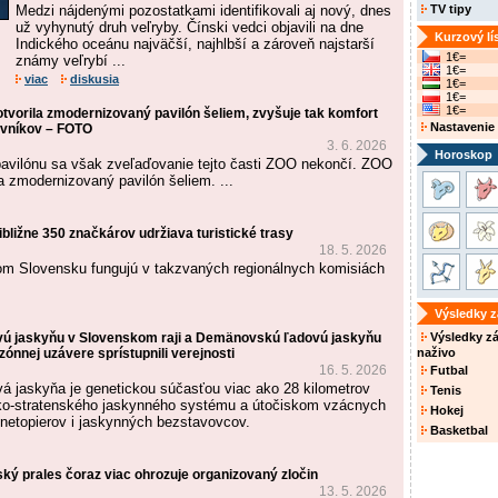
Medzi nájdenými pozostatkami identifikovali aj nový, dnes
TV tipy
už vyhynutý druh veľryby. Čínski vedci objavili na dne
Kurzový lí
Indického oceánu najväčší, najhlbší a zároveň najstarší
1€=
známy veľrybí ...
1€=
viac
diskusia
1€=
1€=
1€=
tvorila zmodernizovaný pavilón šeliem, zvyšuje tak komfort
Nastavenie
tevníkov – FOTO
3. 6. 2026
Horoskop
avilónu sa však zveľaďovanie tejto časti ZOO nekončí. ZOO
a zmodernizovaný pavilón šeliem. ...
ribližne 350 značkárov udržiava turistické trasy
18. 5. 2026
om Slovensku fungujú v takzvaných regionálnych komisiách
Výsledky 
ú jaskyňu v Slovenskom raji a Demänovskú ľadovú jaskyňu
Výsledky z
zónnej uzávere sprístupnili verejnosti
naživo
16. 5. 2026
Futbal
á jaskyňa je genetickou súčasťou viac ako 28 kilometrov
Tenis
ko-stratenského jaskynného systému a útočiskom vzácnych
Hokej
netopierov i jaskynných bezstavovcov.
Basketbal
ký prales čoraz viac ohrozuje organizovaný zločin
13. 5. 2026