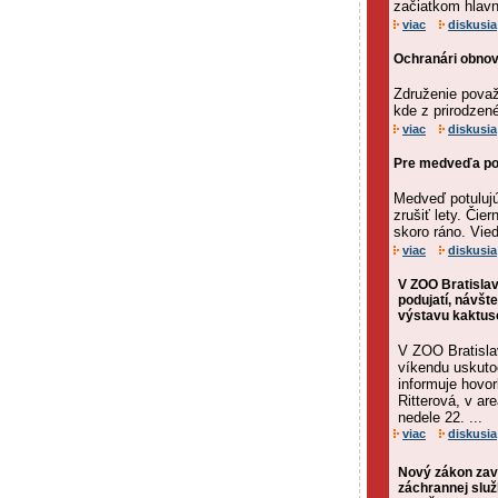
začiatkom hlavne
viac
diskusia
Ochranári obnov
Združenie považu
kde z prirodzen
viac
diskusia
Pre medveďa pot
Medveď potulujúc
zrušiť lety. Čie
skoro ráno. Vied
viac
diskusia
V ZOO Bratislav
podujatí, návšte
výstavu kaktus
V ZOO Bratisla
víkendu uskutoč
informuje hovo
Ritterová, v ar
nedele 22. ...
viac
diskusia
Nový zákon zav
záchrannej služ