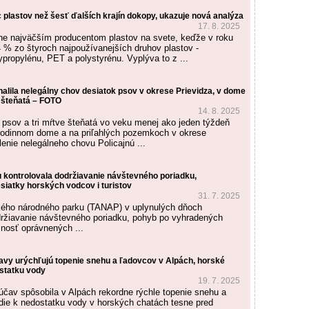
 plastov než šesť ďalších krajín dokopy, ukazuje nová analýza
17. 8. 2025
ne najväčším producentom plastov na svete, keďže v roku
4 % zo štyroch najpoužívanejších druhov plastov -
ypropylénu, PET a polystyrénu. Vyplýva to z ...
halila nelegálny chov desiatok psov v okrese Prievidza, v dome
ve šteňatá – FOTO
14. 8. 2025
 psov a tri mŕtve šteňatá vo veku menej ako jeden týždeň
 v rodinnom dome a na priľahlých pozemkoch v okrese
enie nelegálneho chovu Policajnú ...
kontrolovala dodržiavanie návštevného poriadku,
siatky horských vodcov i turistov
31. 7. 2025
kého národného parku (TANAP) v uplynulých dňoch
držiavanie návštevného poriadku, pohyb po vyhradených
mnosť oprávnených ...
vy urýchľujú topenie snehu a ľadovcov v Alpách, horské
ostatku vody
19. 7. 2025
účav spôsobila v Alpách rekordne rýchle topenie snehu a
die k nedostatku vody v horských chatách tesne pred