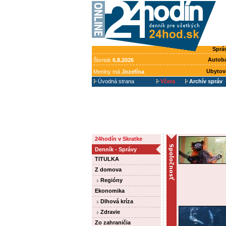
Sprá
Autob
Štvrtok
6.8.2026
Ubytov
Meniny má
Jozefína
Úvodná strana
Včera
Archív správ
24hodín v Skratke
Denník - Správy
TITULKA
Z domova
Regióny
Ekonomika
Dlhová kríza
Zdravie
Zo zahraničia