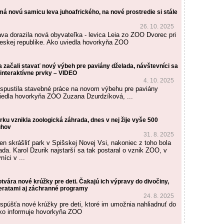
á novú samicu leva juhoafrického, na nové prostredie si stále
26. 10. 2025
va dorazila nová obyvateľka - levica Leia zo ZOO Dvorec pri
eskej republike. Ako uviedla hovorkyňa ZOO
 začali stavať nový výbeh pre paviány dželada, návštevníci sa
 interaktívne prvky – VIDEO
4. 10. 2025
spustila stavebné práce na novom výbehu pre paviány
iedla hovorkyňa ZOO Zuzana Dzurdzíková, ...
ku vznikla zoologická záhrada, dnes v nej žije vyše 500
uhov
31. 8. 2025
en skrášliť park v Spišskej Novej Vsi, nakoniec z toho bola
da. Karol Dzurik najstarší sa tak postaral o vznik ZOO, v
níci v ...
tvára nové krúžky pre deti. Čakajú ich výpravy do divočiny,
ieratami aj záchranné programy
24. 8. 2025
spúšťa nové krúžky pre deti, ktoré im umožnia nahliadnuť do
Ako informuje hovorkyňa ZOO