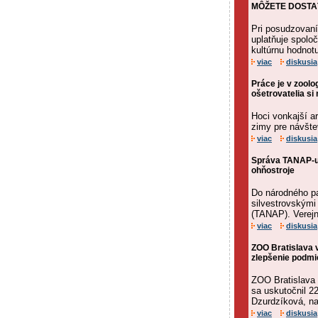
MÔŽETE DOSTAŤ 
Pri posudzovaní
uplatňuje spoloč
kultúrnu hodnot
viac
diskusia
Práce je v zoolo
ošetrovatelia s
Hoci vonkajší a
zimy pre návštev
viac
diskusia
Správa TANAP-u 
ohňostroje
Do národného pa
silvestrovskými
(TANAP). Verejn
viac
diskusia
ZOO Bratislava 
zlepšenie podmi
ZOO Bratislava 
sa uskutočnil 2
Dzurdzíková, na 
viac
diskusia