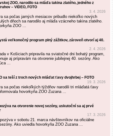
avskej ZOO, narodilo sa mláďa takina zlatého, jedného z
druhov – VIDEO, FOTO
3. 4. 2026
a sa počas jarných mesiacov pribudlo niekoľko nových
ulých dňoch sa narodilo aj mláďa vzácneho takina zlatého.
orkyňa ZOO ...
stá veľkonočný program plný zážitkov, zároveň otvorí aj 40.
2. 4. 2026
ada v Košiciach pripravila na sviatočné dni bohatý program,
nuje aj prípravám na otvorenie jubilejnej 40. sezóny. Ako
ca ...
O sa teší z troch nových mláďat ťavy dvojhrbej – FOTO
19. 3. 2026
a sa počas niekoľkých týždňov narodili tri mláďatá ťavy
informovala hovorkyňa ZOO Zuzana ...
ozýva na otvorenie novej sezóny, uskutoční sa aj prvé
r
17. 3. 2026
pozýva v sobotu 21. marca návštevníkov na oficiálne
 sezóny. Ako uviedla hovorkyňa ZOO Zuzana ...