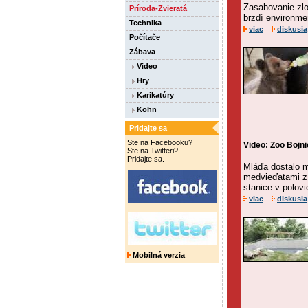
Zasahovanie zlo
Príroda-Zvieratá
brzdí environme
Technika
viac
diskusia
Počítače
Zábava
Video
Hry
Karikatúry
Kohn
Pridajte sa
Ste na Facebooku?
Video: Zoo Bojni
Ste na Twitteri?
Pridajte sa.
Mláďa dostalo m
medvieďatami z L
stanice v polovi
viac
diskusia
Mobilná verzia