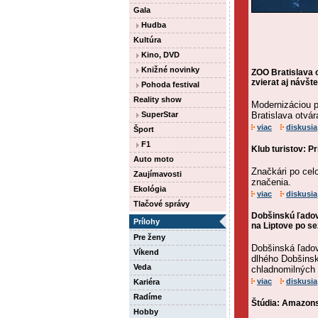
Gala
Hudba
Kultúra
Kino, DVD
Knižné novinky
ZOO Bratislava o
zvierat aj návš
Pohoda festival
Reality show
Modernizáciou p
SuperStar
Bratislava otvár
viac
diskusia
Šport
F1
Klub turistov: P
Auto moto
Značkári po cel
Zaujímavosti
značenia.
Ekológia
viac
diskusia
Tlačové správy
Dobšinskú ľadov
Prílohy
na Liptove po se
Pre ženy
Dobšinská ľadov
Víkend
dlhého Dobšins
Veda
chladnomilných 
viac
diskusia
Kariéra
Radíme
Štúdia: Amazons
Hobby