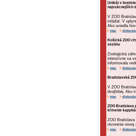
Unikát v bratisl
najvzácnejších 
V ZOO Bratislav
mláďat. V uplyn
Ako uviedla hov
viac
diskusia
Košická ZOO chy
sezónu
Zoologická záhr
intenzívne sa ve
informovala vedú
viac
diskusia
Bratislavská ZO
V ZOO Bratislav
dvojhrbej. Ako 
viac
diskusia
ZOO Bratislava p
kŕmenie kapybá
ZOO Bratislava 
otvorenie novej
viac
diskusia