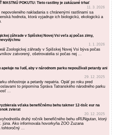
MASTNÚ POKUTU: Tieto rastliny je zakázané trhať
11. 3. 2026
 nepovoleného nakladania s chránenými rastlinami sa
enská hodnota, ktorá vyjadruje ich biologickú, ekologickú a
u.
gickej záhrade v Spišskej Novej Vsi veľa aj počas zimy,
i nevydýchnu
1. 1. 2026
reál Zoologickej záhrady v Spišskej Novej Vsi býva počas
níkov zatvorený, ošetrovatelia si počas nej ...
apeluje na ľudí, aby v národnom parku nepoužívali petardy ani
29. 12. 2025
rku ohňostroje a petardy nepatria. Opäť po roku pred
 oslavami to pripomína Správa Tatranského národného parku
osť ...
vyzbierala vďaka benefičnému behu takmer 12-tisíc eur na
enok zvierat
20. 12. 2025
vyhodnotila druhý ročník benefičného behu oRUNgutan, ktorý
2. júna. Ako informovala hovorkyňa ZOO Zuzana
tohtoročný ...