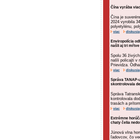
Čína vyrába viac
Čína je suverén
2024 vyrobila 3
polyetylénu, pol
viac
diskusia
Enviropolícia od
našli aj tri mŕt
Spolu 36 živých
našli policajti
Prievidza. Odhal
viac
diskusia
Správa TANAP-u 
skontrolovala de
Správa Tatrans
kontrolovala do
trasách a príto
viac
diskusia
Extrémne horúča
chaty čelia ned
Júnová vlna hor
ľadovcov, čo ve