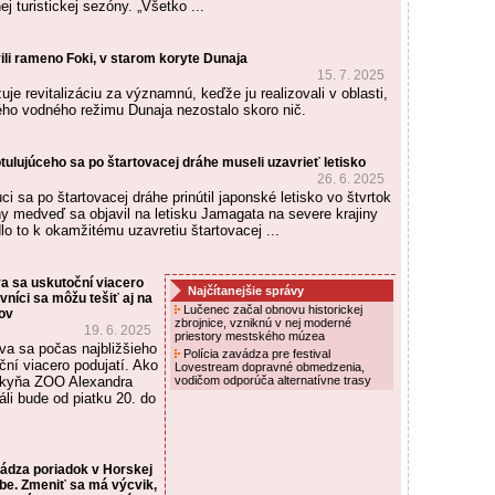
j turistickej sezóny. „Všetko ...
ili rameno Foki, v starom koryte Dunaja
15. 7. 2025
je revitalizáciu za významnú, keďže ju realizovali v oblasti,
ého vodného režimu Dunaja nezostalo skoro nič.
ulujúceho sa po štartovacej dráhe museli uzavrieť letisko
26. 6. 2025
i sa po štartovacej dráhe prinútil japonské letisko vo štvrtok
rny medveď sa objavil na letisku Jamagata na severe krajiny
lo to k okamžitému uzavretiu štartovacej ...
a sa uskutoční viacero
Najčítanejšie správy
vníci sa môžu tešiť aj na
Lučenec začal obnovu historickej
ov
zbrojnice, vzniknú v nej moderné
19. 6. 2025
priestory mestského múzea
va sa počas najbližšieho
Polícia zavádza pre festival
ní viacero podujatí. Ako
Lovestream dopravné obmedzenia,
rkyňa ZOO Alexandra
vodičom odporúča alternatívne trasy
eáli bude od piatku 20. do
ádza poriadok v Horskej
be. Zmeniť sa má výcvik,