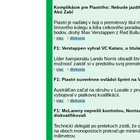
Komplikácie pre Piastriho: Nebude jazdi
Abú Zabí
Piastri je naďalej v boji o premiérový titul
tímového kolegu a lídra celkového poradia
bodov, druhý Max Verstappen z Red Bullu
viac
diskusia
F1: Verstappen vyhral VC Kataru, o titu
Líder šampionátu Lando Norris obsadil štv
možnosť zaistiť si v predstihu svoj premiér
viac
diskusia
F1: Piastri suverénne ovládol šprint na 
Austrálčan začal na okruhu v Lusaile z prv
vybojoval v piatkovej kvalifikácii.
viac
diskusia
F1: McLareny neprešli kontrolou, Norrisa
diskvalifikovali
Technickí delegáti po pretekoch zistili, že
na oboch monopostoch prekračuje minimá
milimetrov.