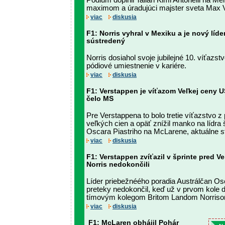
Pódium doplnil Talian Kimi Antonelli na M
maximom a úradujúci majster sveta Max 
viac
diskusia
F1: Norris vyhral v Mexiku a je nový líde
sústredený
Norris dosiahol svoje jubilejné 10. víťazst
pódiové umiestnenie v kariére.
viac
diskusia
F1: Verstappen je víťazom Veľkej ceny U
čelo MS
Pre Verstappena to bolo tretie víťazstvo 
veľkých cien a opäť znížil manko na lídra
Oscara Piastriho na McLarene, aktuálne s
viac
diskusia
F1: Verstappen zvíťazil v šprinte pred V
Norris nedokončili
Líder priebežnéého poradia Austrálčan Os
preteky nedokončil, keď už v prvom kole do
tímovým kolegom Britom Landom Norris
viac
diskusia
F1: McLaren obhájil Pohár