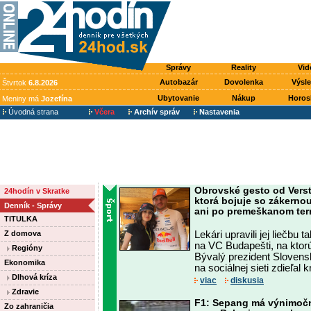
Správy
Reality
Vid
Autobazár
Dovolenka
Výsl
Štvrtok
6.8.2026
Ubytovanie
Nákup
Horos
Meniny má
Jozefína
Úvodná strana
Včera
Archív správ
Nastavenia
Obrovské gesto od Vers
24hodín v Skratke
ktorá bojuje so zákerno
Denník - Správy
ani po premeškanom te
TITULKA
Z domova
Lekári upravili jej liečbu
na VC Budapešti, na ktor
Regióny
Bývalý prezident Slovensk
Ekonomika
na sociálnej sieti zdieľal 
Dlhová kríza
viac
diskusia
Zdravie
F1: Sepang má výnimočn
Zo zahraničia