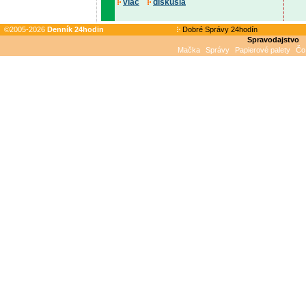
viac
diskusia
©2005-2026
Denník 24hodin
Dobré Správy 24hodín
Spravodajstvo
Mačka
Správy
Papierové palety
Čo 