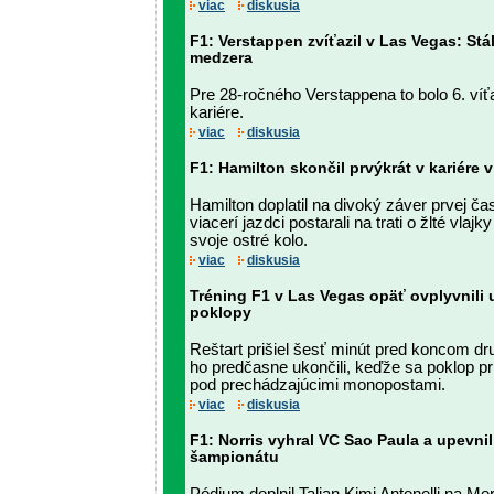
viac
diskusia
F1: Verstappen zvíťazil v Las Vegas: Stá
medzera
Pre 28-ročného Verstappena to bolo 6. víť
kariére.
viac
diskusia
F1: Hamilton skončil prvýkrát v kariére v
Hamilton doplatil na divoký záver prvej čas
viacerí jazdci postarali na trati o žlté vla
svoje ostré kolo.
viac
diskusia
Tréning F1 v Las Vegas opäť ovplyvnili
poklopy
Reštart prišiel šesť minút pred koncom dru
ho predčasne ukončili, keďže sa poklop pri
pod prechádzajúcimi monopostami.
viac
diskusia
F1: Norris vyhral VC Sao Paula a upevnil
šampionátu