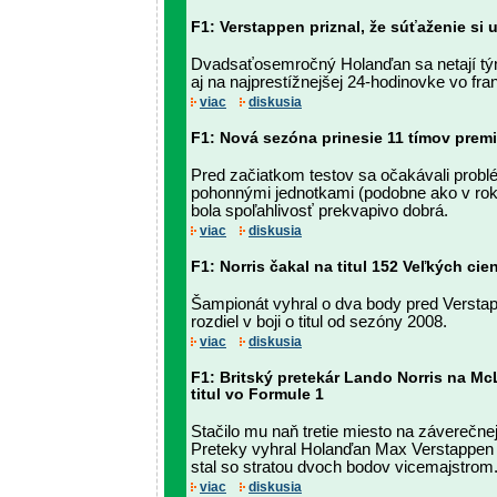
F1: Verstappen priznal, že súťaženie si 
Dvadsaťosemročný Holanďan sa netají tým
aj na najprestížnejšej 24-hodinovke vo f
viac
diskusia
F1: Nová sezóna prinesie 11 tímov prem
Pred začiatkom testov sa očakávali prob
pohonnými jednotkami (podobne ako v rok
bola spoľahlivosť prekvapivo dobrá.
viac
diskusia
F1: Norris čakal na titul 152 Veľkých cie
Šampionát vyhral o dva body pred Verstap
rozdiel v boji o titul od sezóny 2008.
viac
diskusia
F1: Britský pretekár Lando Norris na Mc
titul vo Formule 1
Stačilo mu naň tretie miesto na záverečne
Preteky vyhral Holanďan Max Verstappen n
stal so stratou dvoch bodov vicemajstrom
viac
diskusia