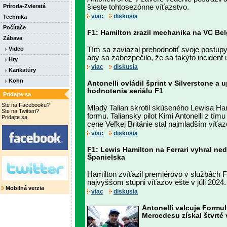
Príroda-Zvieratá
šieste tohtosezónne víťazstvo.
viac
diskusia
Technika
Počítače
F1: Hamilton zrazil mechanika na VC Bel
Zábava
Video
Tím sa zaviazal prehodnotiť svoje postup
aby sa zabezpečilo, že sa takýto incident
Hry
viac
diskusia
Karikatúry
Kohn
Antonelli ovládil šprint v Silverstone a u
hodnotenia seriálu F1
Pridajte sa
Ste na Facebooku?
Mladý Talian skrotil skúseného Lewisa Ham
Ste na Twitteri?
formu. Taliansky pilot Kimi Antonelli z tí
Pridajte sa.
cene Veľkej Británie stal najmladším víťaz
viac
diskusia
F1: Lewis Hamilton na Ferrari vyhral ne
Španielska
Hamilton zvíťazil premiérovo v službách Fe
najvyššom stupni víťazov ešte v júli 2024.
Mobilná verzia
viac
diskusia
Antonelli valcuje Formul
Mercedesu získal štvrté v