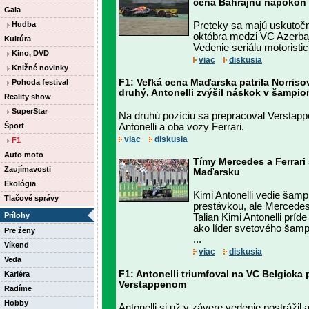
cena Bahrajnu napokon b
Gala
Hudba
Preteky sa majú uskutočni
októbra medzi VC Azerba
Kultúra
Vedenie seriálu motoristic
Kino, DVD
viac
diskusia
Knižné novinky
F1: Veľká cena Maďarska patrila Norriso
Pohoda festival
druhý, Antonelli zvýšil náskok v šampio
Reality show
SuperStar
Na druhú pozíciu sa prepracoval Verstappe
Šport
Antonelli a oba vozy Ferrari.
viac
diskusia
F1
Auto moto
Tímy Mercedes a Ferrari
Zaujímavosti
Maďarsku
Ekológia
Kimi Antonelli vedie šamp
Tlačové správy
prestávkou, ale Mercedes
Prílohy
Talian Kimi Antonelli prí
ako líder svetového šam
Pre ženy
...
Víkend
viac
diskusia
Veda
F1: Antonelli triumfoval na VC Belgicka
Kariéra
Verstappenom
Radíme
Hobby
Antonelli si už v závere vedenie postrážil 