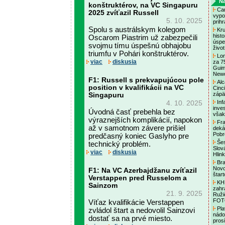
Na
konštruktérov, na VC Singapuru
Cam
2025 zvíťazil Russell
vypo
5. 10. 2025
prih
Spolu s austrálskym kolegom
Kru
histo
Oscarom Piastrim už zabezpečili
úspec
svojmu tímu úspešnú obhajobu
živo
triumfu v Pohári konštruktérov.
Lon
viac
diskusia
za 75
Guim
Newc
F1: Russell s prekvapujúcou pole
Alc
position v kvalifikácii na VC
Cinc
zápä
Singapuru
Inf
4. 10. 2025
inves
Úvodná časť prebehla bez
však
výraznejších komplikácií, napokon
Fra
až v samotnom závere prišiel
deká
Pobr
predčasný koniec Gaslyho pre
Šes
technický problém.
Slov
viac
diskusia
Hlin
Bra
Novo
F1: Na VC Azerbajdžanu zvíťazil
štar
Verstappen pred Russelom a
KHL
Sainzom
zahr
21. 9. 2025
Ruži
FO
Víťaz kvalifikácie Verstappen
Pla
zvládol štart a nedovolil Sainzovi
nádo
dostať sa na prvé miesto.
pros