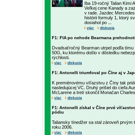
Iba 19-ročný Talian Kimi A
Veľkej cene Kanady a zaz
v rade. Jazdec Mercedesu
histórii formuly 1, ktorý s
dosiahol po ...
viac
diskusia
F1: FIA po nehode Bearmana prehodnotí
Dvadsaťročný Bearman utrpel podľa tímu
50G, ku ktorému došlo v dôsledku nebezp
rýchlosti.
viac
diskusia
F1: Antonelli triumfoval po Číne aj v Ja
K premiérovému víťazstvu z Číny tak prid
nasledujúcej VC. Druhý prišiel do cieľa Au
McLarene a tretí skončil Monačan Charles 
viac
diskusia
F1: Antonelli získal v Číne prvé víťazstv
pódiu
Taliansky tínedžer sa stal zároveň prvým
roku 2006.
viac
diskusia