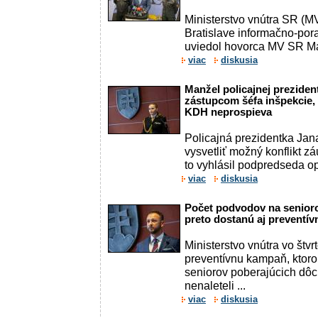
Ministerstvo vnútra SR (MV
Bratislave informačno-por
uviedol hovorca MV SR Mat
viac
diskusia
Manžel policajnej preziden
zástupcom šéfa inšpekcie, 
KDH neprospieva
Policajná prezidentka Ja
vysvetliť možný konflikt z
to vyhlásil podpredseda 
viac
diskusia
Počet podvodov na senior
preto dostanú aj preventív
Ministerstvo vnútra vo štvr
preventívnu kampaň, ktoro
seniorov poberajúcich dôc
nenaleteli ...
viac
diskusia