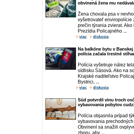
obvinená žena mu nedávala
Žena chovala psa v nevh
vyšetrovateľ enviropolície 
prečin týrania zvierat. Ak
Prezídia Policajného ...
viac
diskusia
Na balkóne bytu v Banskej 
polícia začala trestné stíha
Polícia vyšetruje nález te
sídlisku Sásová. Ako na so
Krajské riaditeľstvo Polic
Bystrici, ...
viac
diskusia
Súd potvrdil vinu troch os
vybavovania pobytov cudz
Polícia objasnila prípad 
vybavovania prechodných 
Obvinení sa snažili ovplyv
zboru, aby ...