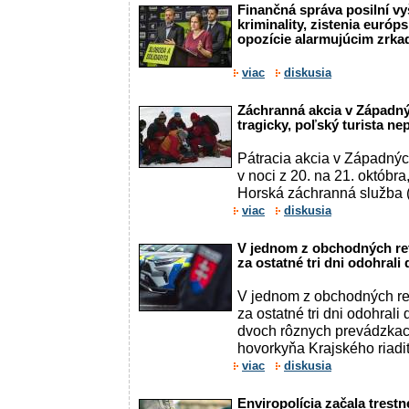
Finančná správa posilní vy
kriminality, zistenia európ
opozície alarmujúcim zrk
viac
diskusia
Záchranná akcia v Západný
tragicky, poľský turista ne
Pátracia akcia v Západných
v noci z 20. na 21. októbra,
Horská záchranná služba (H
viac
diskusia
V jednom z obchodných re
za ostatné tri dni odohrali
V jednom z obchodných re
za ostatné tri dni odohrali 
dvoch rôznych prevádzkac
hovorkyňa Krajského riadi
viac
diskusia
Enviropolícia začala trestn