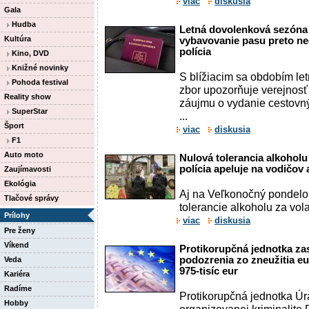
viac
diskusia
Gala
Hudba
Letná dovolenková sezóna 
Kultúra
vybavovanie pasu preto ne
polícia
Kino, DVD
Knižné novinky
S blížiacim sa obdobím le
Pohoda festival
zbor upozorňuje verejnos
Reality show
záujmu o vydanie cestovný
SuperStar
...
Šport
viac
diskusia
F1
Auto moto
Nulová tolerancia alkoholu 
polícia apeluje na vodičov
Zaujímavosti
Ekológia
Aj na Veľkonočný pondelok
Tlačové správy
tolerancie alkoholu za vol
Prílohy
viac
diskusia
Pre ženy
Víkend
Protikorupčná jednotka za
podozrenia zo zneužitia e
Veda
975-tisíc eur
Kariéra
Radíme
Protikorupčná jednotka Úra
Hobby