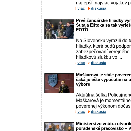
najlepší, najviac vojakov pri
viac
diskusia
Prvé žandárske hliadky vyr
Šutaja Eštoka sa tak vyrie
FOTO
Na Slovensku vyrazili do 
hliadky, ktoré budú podpor
zabezpečovaní verejného p
hliadkovú službu vo ...
viac
diskusia
Maškarová je stále poveren
čaká ju ešte vypočutie n
výbore
Aktuálna šéfka Policajné
Maškarová je momentálne s
poverenej výkonom dočasn
viac
diskusia
Ministerstvo vnútra otvoril
poradenské pracovisko – 