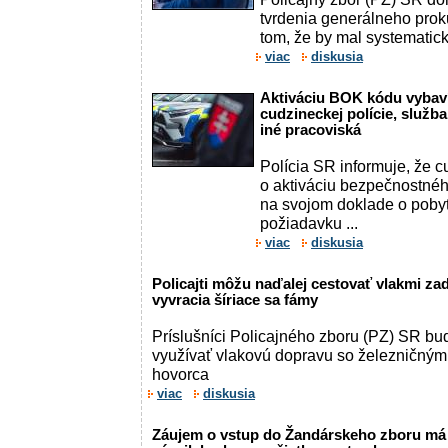
tvrdenia generálneho prok
tom, že by mal systematicky
viac
diskusia
Aktiváciu BOK kódu vybaví
cudzineckej polície, služba
iné pracoviská
Polícia SR informuje, že c
o aktiváciu bezpečnostné
na svojom doklade o pobyt
požiadavku ...
viac
diskusia
Policajti môžu naďalej cestovať vlakmi za
vyvracia šíriace sa fámy
Príslušníci Policajného zboru (PZ) SR bu
využívať vlakovú dopravu so železničným
hovorca
viac
diskusia
Záujem o vstup do Žandárskeho zboru má v