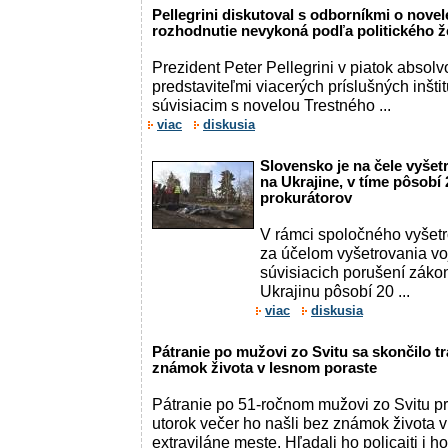
Pellegrini diskutoval s odborníkmi o nove
rozhodnutie nevykoná podľa politického ž
Prezident Peter Pellegrini v piatok absolv
predstaviteľmi viacerých príslušných inšt
súvisiacim s novelou Trestného ...
viac
diskusia
Slovensko je na čele vyšet
na Ukrajine, v tíme pôsobí 
prokurátorov
V rámci spoločného vyšet
za účelom vyšetrovania vo
súvisiacich porušení záko
Ukrajinu pôsobí 20 ...
viac
diskusia
Pátranie po mužovi zo Svitu sa skončilo tr
známok života v lesnom poraste
Pátranie po 51-ročnom mužovi zo Svitu pr
utorok večer ho našli bez známok života 
extraviláne meste. Hľadali ho policajti i hor