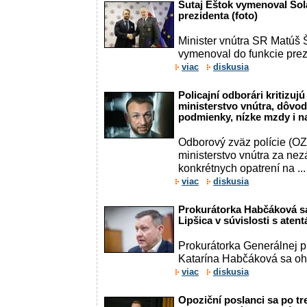
Šutaj Eštok vymenoval Sol
prezidenta (foto)
Minister vnútra SR Matúš Š
vymenoval do funkcie prez
viac
diskusia
Policajní odborári kritizuj
ministerstvo vnútra, dôvo
podmienky, nízke mzdy i n
Odborový zväz polície (OZ
ministerstvo vnútra za ne
konkrétnych opatrení na ...
viac
diskusia
Prokurátorka Habčáková sa
Lipšica v súvislosti s aten
Prokurátorka Generálnej p
Katarína Habčáková sa ohr
viac
diskusia
Opoziční poslanci sa po tre