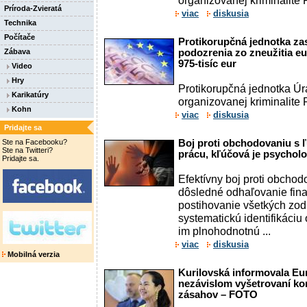
organizovanej kriminalite P
Príroda-Zvieratá
viac
diskusia
Technika
Počítače
Protikorupčná jednotka za
Zábava
podozrenia zo zneužitia e
975-tisíc eur
Video
Hry
Protikorupčná jednotka Úra
Karikatúry
organizovanej kriminalite 
Kohn
viac
diskusia
Pridajte sa
Ste na Facebooku?
Boj proti obchodovaniu s 
Ste na Twitteri?
prácu, kľúčová je psychol
Pridajte sa.
Efektívny boj proti obchod
dôsledné odhaľovanie fina
postihovanie všetkých zo
systematickú identifikáciu
im plnohodnotnú ...
viac
diskusia
Mobilná verzia
Kurilovská informovala Eu
nezávislom vyšetrovaní kor
zásahov – FOTO