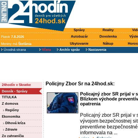
Správy
Reality
Vid
Autobazár
Dovolenka
Výsl
Piatok
7.8.2026
Ubytovanie
Nákup
Horos
Meniny má
Štefánia
Úvodná strana
Včera
Archív správ
Nastavenia
Policjny Zbor Sr na 24hod.sk:
24hodín v Skratke
Denník - Správy
Policajný zbor SR prijal v 
TITULKA
Blízkom východe preventí
opatrenia
Z domova
Regióny
Policajný zbor SR prijal v 
Ekonomika
vývojom bezpečnostnej si
Dlhová kríza
preventívne bezpečnostné 
Zdravie
informovala na ...
Zo zahraničia