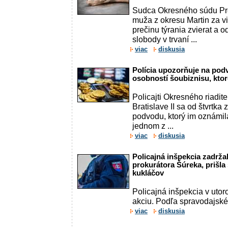
Sudca Okresného súdu Pr
muža z okresu Martin za 
prečinu týrania zvierat a o
slobody v trvaní ...
viac
diskusia
Polícia upozorňuje na pod
osobností šoubiznisu, kto
Policajti Okresného riadit
Bratislave II sa od štvrtka
podvodu, ktorý im oznámi
jednom z ...
viac
diskusia
Policajná inšpekcia zadržal
prokurátora Šúreka, prišla
kukláčov
Policajná inšpekcia v utor
akciu. Podľa spravodajské
viac
diskusia