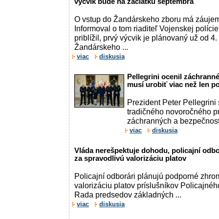
výcvik bude na začiatku septembra
O vstup do Žandárskeho zboru má záujem 
Informoval o tom riaditeľ Vojenskej políci
priblížil, prvý výcvik je plánovaný už od 
Žandárskeho ...
viac
diskusia
Pellegrini ocenil záchranné
musí urobiť viac než len
Prezident Peter Pellegrini 
tradičného novoročného pri
záchranných a bezpečnostn
viac
diskusia
Vláda nerešpektuje dohodu, policajní odb
za spravodlivú valorizáciu platov
Policajní odborári plánujú podporné zhro
valorizáciu platov príslušníkov Policajné
Rada predsedov základných ...
viac
diskusia