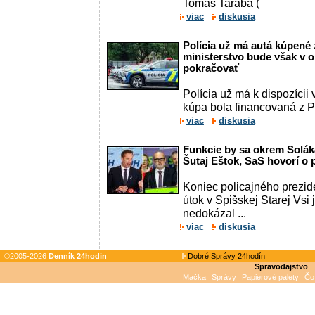
Tomáš Taraba (
viac
diskusia
Polícia už má autá kúpené 
ministerstvo bude však v
pokračovať
Polícia už má k dispozícii 
kúpa bola financovaná z P
viac
diskusia
Funkcie by sa okrem Solák
Šutaj Eštok, SaS hovorí o 
Koniec policajného prezid
útok v Spišskej Starej Vsi 
nedokázal ...
viac
diskusia
©2005-2026
Denník 24hodin
Dobré Správy 24hodín
Spravodajstvo
Mačka
Správy
Papierové palety
Čo 