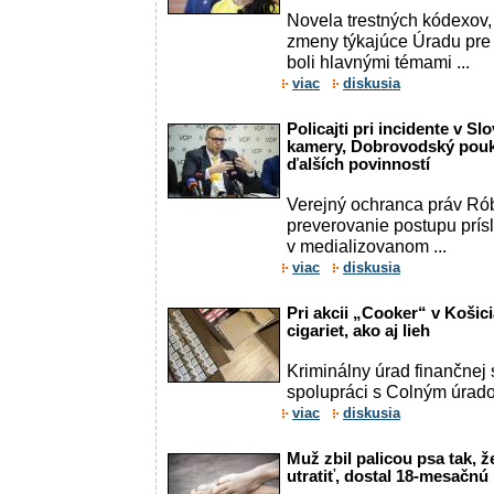
Novela trestných kódexov,
zmeny týkajúce Úradu pre
boli hlavnými témami ...
viac
diskusia
Policajti pri incidente v S
kamery, Dobrovodský pouká
ďalších povinností
Verejný ochranca práv Ró
preverovanie postupu prís
v medializovanom ...
viac
diskusia
Pri akcii „Cooker“ v Košicia
cigariet, ako aj lieh
Kriminálny úrad finančnej
spolupráci s Colným úrad
viac
diskusia
Muž zbil palicou psa tak, 
utratiť, dostal 18-mesačn