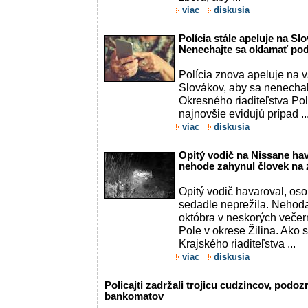
viac
diskusia
Polícia stále apeluje na Sl
Nenechajte sa oklamať po
Polícia znova apeluje na 
Slovákov, aby sa nenechali
Okresného riaditeľstva Po
najnovšie evidujú prípad ..
viac
diskusia
Opitý vodič na Nissane hav
nehode zahynul človek na
Opitý vodič havaroval, o
sedadle neprežila. Nehoda 
októbra v neskorých večer
Pole v okrese Žilina. Ako 
Krajského riaditeľstva ...
viac
diskusia
Policajti zadržali trojicu cudzincov, podoz
bankomatov