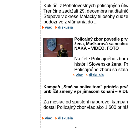
Kukláči z Pohotovostných policajných útva
Trenčíne zadržali 29. decembra na diaľn
Stupave v okrese Malacky tri osoby cudzej 
podozrivé z vlámania do ...
viac
diskusia
Policajný zbor povedie prvý
žena, Maškarová sa nechcel
NAKA – VIDEO, FOTO
Na čele Policajného zboru 
histórii Slovenska žena. 
Policajného zboru sa stal
viac
diskusia
Kampaň „Staň sa policajtom“ prináša prvé
priblížil zmeny v prijímacom konaní – VID
Za mesiac od spustení náborovej kampane
dostal Policajný zbor viac ako 1 600 prihl
...
viac
diskusia