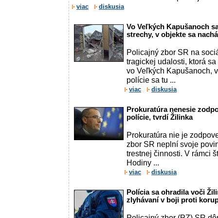
viac
diskusia
Vo Veľkých Kapušanoch sa v
strechy, v objekte sa nac
Policajný zbor SR na sociál
tragickej udalosti, ktorá s
vo Veľkých Kapušanoch, v
polície sa tu ...
viac
diskusia
Prokuratúra nenesie zodp
polície, tvrdí Žilinka
Prokuratúra nie je zodpove
zbor SR neplní svoje povin
trestnej činnosti. V rámci 
Hodiny ...
viac
diskusia
Polícia sa ohradila voči Žil
zlyhávaní v boji proti koru
Policajný zbor (PZ) SR dô