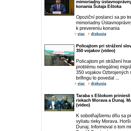
mimoriadny ústavnoprávny
konania Šutaja Eštoka
Opoziční poslanci sa po tre
mimoriadny Ústavnoprávn
k prevereniu konania
viac
diskusia
Policajtom pri strážení s
350 vojakov (video)
Policajtom pri strážení hr
problému nelegálnej mig
350 vojakov Ozbrojených 
brífingu to povedal ...
viac
diskusia
Taraba s Eštokom priniesli
riekach Morava a Dunaj. Ma
(video)
K sobotňajšiemu dňu sa p
vyliatu rieky Morava. Horši
Dunaj. Informoval o tom mi