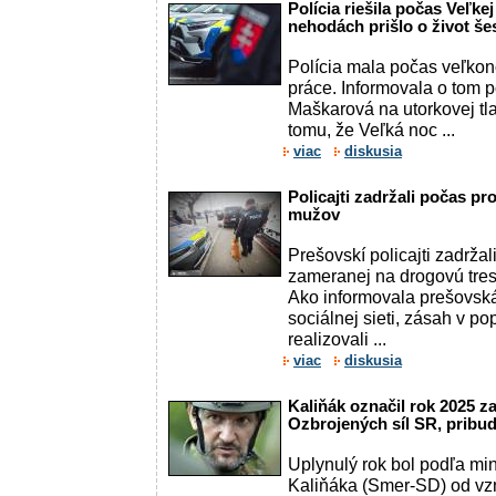
Polícia riešila počas Veľkej 
nehodách prišlo o život še
Polícia mala počas veľkon
práce. Informovala o tom 
Maškarová na utorkovej tl
tomu, že Veľká noc ...
viac
diskusia
Policajti zadržali počas pr
mužov
Prešovskí policajti zadržal
zameranej na drogovú tres
Ako informovala prešovská
sociálnej sieti, zásah v p
realizovali ...
viac
diskusia
Kaliňák označil rok 2025 za
Ozbrojených síl SR, pribud
Uplynulý rok bol podľa mi
Kaliňáka (Smer-SD) od vz