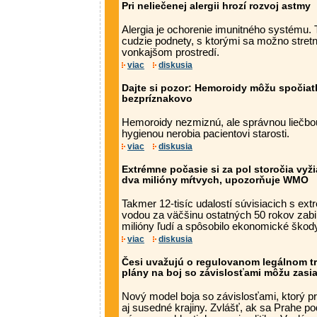
Pri neliečenej alergii hrozí rozvoj astmy
Alergia je ochorenie imunitného systému.
cudzie podnety, s ktorými sa možno stret
vonkajšom prostredí.
viac
diskusia
Dajte si pozor: Hemoroidy môžu spočia
bezpríznakovo
Hemoroidy nezmiznú, ale správnou liečbou
hygienou nerobia pacientovi starosti.
viac
diskusia
Extrémne počasie si za pol storočia vyž
dva milióny mŕtvych, upozorňuje WMO
Takmer 12-tisíc udalostí súvisiacich s e
vodou za väčšinu ostatných 50 rokov zabi
milióny ľudí a spôsobilo ekonomické škody 
viac
diskusia
Česi uvažujú o regulovanom legálnom tr
plány na boj so závislosťami môžu zasi
Nový model boja so závislosťami, ktorý pr
aj susedné krajiny. Zvlášť, ak sa Prahe po