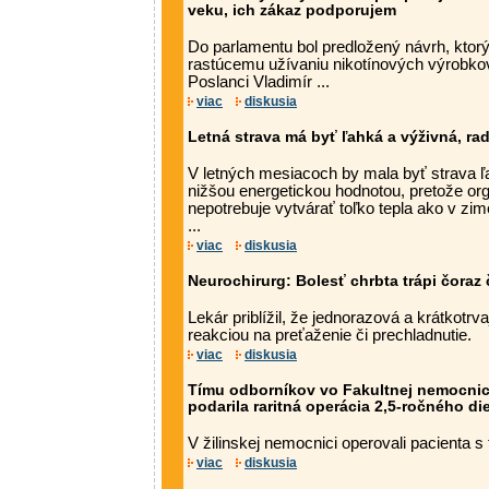
veku, ich zákaz podporujem
Do parlamentu bol predložený návrh, ktorý
rastúcemu užívaniu nikotínových výrobko
Poslanci Vladimír ...
viac
diskusia
Letná strava má byť ľahká a výživná, ra
V letných mesiacoch by mala byť strava ľa
nižšou energetickou hodnotou, pretože or
nepotrebuje vytvárať toľko tepla ako v zim
...
viac
diskusia
Neurochirurg: Bolesť chrbta trápi čoraz 
Lekár priblížil, že jednorazová a krátkotrv
reakciou na preťaženie či prechladnutie.
viac
diskusia
Tímu odborníkov vo Fakultnej nemocnici 
podarila raritná operácia 2,5-ročného di
V žilinskej nemocnici operovali pacienta s
viac
diskusia