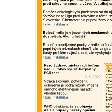
proti rakovine spustila výzvu Vystrihaj 
Pomôcť onkologickým pacientom sa dá aj
Vyzýva na to Liga proti rakovine v rámci s
Slovensko. Chemoterapia pripaví ženy o vl
viac
diskusia
Bolesť hrdla je v jesenných mesiacoch 
dospelých. Ako ju liečiť?
Bolesť a nepríjemné pocity v hrdle sú ča
popri iných príznakoch chorôb ako angína 
častý problém najmä u detí, ale vyskytuje s
viac
diskusia
Rezort zdravotníctva radí ľuďom
Na
nad 60 rokov využiť bezplatný
Rus
PCR test
a oko
3. 8. 2022
zrani
Vďaka skorému potvrdeniu
Ext
rekor
ochorenia je podľa rezortu možné
tepl
omnoho efektívnejšie nasadiť
Maj
vhodnú liečbu.
funk
viac
diskusia
kraj
FO
Lux
WHO očakáva, že sa objavia
NX s
ďalšie prípady nákazy opičími
augu