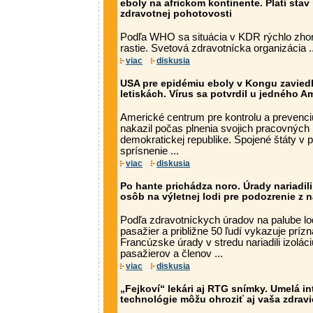
eboly na africkom kontinente. Platí sta
zdravotnej pohotovosti
Podľa WHO sa situácia v KDR rýchlo zhor
rastie. Svetová zdravotnícka organizácia ..
viac
diskusia
USA pre epidémiu eboly v Kongu zaviedl
letiskách. Vírus sa potvrdil u jedného A
Americké centrum pre kontrolu a prevenciu
nakazil počas plnenia svojich pracovných
demokratickej republike. Spojené štáty v 
sprísnenie ...
viac
diskusia
Po hante prichádza noro. Úrady nariadili
osôb na výletnej lodi pre podozrenie z
Podľa zdravotníckych úradov na palube l
pasažier a približne 50 ľudí vykazuje príz
Francúzske úrady v stredu nariadili izolác
pasažierov a členov ...
viac
diskusia
„Fejkoví“ lekári aj RTG snímky. Umelá in
technológie môžu ohroziť aj vaša zdravi