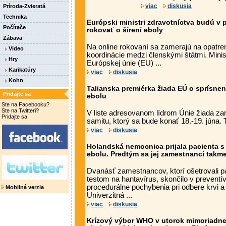
viac
diskusia
Príroda-Zvieratá
Technika
Európski ministri zdravotníctva budú v 
Počítače
rokovať o šírení eboly
Zábava
Na online rokovaní sa zamerajú na opatren
Video
koordinácie medzi členskými štátmi. Minis
Hry
Európskej únie (EU) ...
Karikatúry
viac
diskusia
Kohn
Talianska premiérka žiada EÚ o sprísnen
Pridajte sa
ebolu
Ste na Facebooku?
Ste na Twitteri?
V liste adresovanom lídrom Únie žiada za
Pridajte sa.
samitu, ktorý sa bude konať 18.-19. júna.
viac
diskusia
Holandská nemocnica prijala pacienta 
ebolu. Predtým sa jej zamestnanci takme
Dvanásť zamestnancov, ktorí ošetrovali p
testom na hantavírus, skončilo v preventí
procedurálne pochybenia pri odbere krvi a 
Mobilná verzia
Univerzitná ...
viac
diskusia
Krízový výbor WHO v utorok mimoriadne