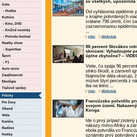
zo všetkých, upozornil
Gala
Hudba
Od vyhlásenia epidémie 
v krajine potvrdených via
Kultúra
vrátane 796 úmrtí, čím sa
Kino, DVD
zaznamenanou epidémiou 
Knižné novinky
...
Pohoda festival
viac
diskusia
Reality show
96 percent Slovákov rob
SuperStar
skincare: Vyhadzujete p
úplne zbytočne? – VIDE
Šport
F1
Viete, čo spája 96 perce
Auto moto
slnko škodí, a zároveň ig
Zaujímavosti
Najnovšie dáta ukazujú, 
mizivé štyri percentá z n
Ekológia
iba na letnú ...
Tlačové správy
viac
diskusia
Prílohy
Francúzsko potvrdilo pr
Pre ženy
svojom území. Nakazený je
Víkend
Konga
Veda
Ide o prvý prípad zistený
Kariéra
nákazy mimo Afriky a záro
Radíme
ebola potvrdila vo Franc
Hobby
oznámilo prvý potvrdený p