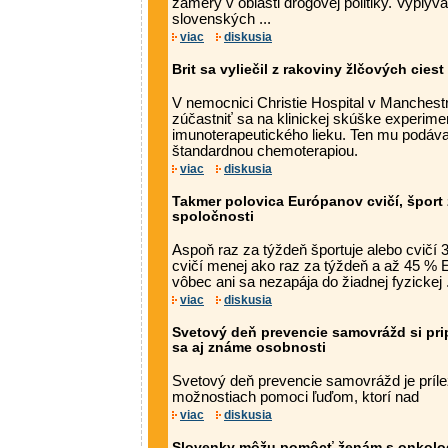
zámery v oblasti drogovej politiky. Vyplýv
slovenských ...
viac
diskusia
Brit sa vyliečil z rakoviny žlčových cie
V nemocnici Christie Hospital v Manchest
zúčastniť sa na klinickej skúške experime
imunoterapeutického lieku. Ten mu podával
štandardnou chemoterapiou.
viac
diskusia
Takmer polovica Európanov cvičí, šport 
spoločnosti
Aspoň raz za týždeň športuje alebo cvičí
cvičí menej ako raz za týždeň a až 45 % 
vôbec ani sa nezapája do žiadnej fyzickej .
viac
diskusia
Svetový deň prevencie samovrážd si pri
sa aj známe osobnosti
Svetový deň prevencie samovrážd je prílež
možnostiach pomoci ľuďom, ktorí nad
viac
diskusia
Slovenky môžu pomôcť ženám s onkolo