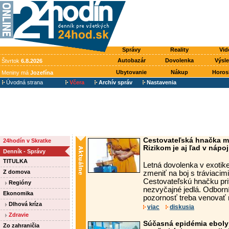
Správy
Reality
Vid
Autobazár
Dovolenka
Výsl
Štvrtok
6.8.2026
Ubytovanie
Nákup
Horos
Meniny má
Jozefína
Úvodná strana
Včera
Archív správ
Nastavenia
Cestovateľská hnačka m
24hodín v Skratke
Rizikom je aj ľad v nápoj
Denník - Správy
TITULKA
Letná dovolenka v exoti
Z domova
zmeniť na boj s tráviacim
Cestovateľskú hnačku pri
Regióny
nezvyčajné jedlá. Odborní
Ekonomika
pozornosť treba venovať 
Dlhová kríza
viac
diskusia
Zdravie
Súčasná epidémia eboly 
Zo zahraničia