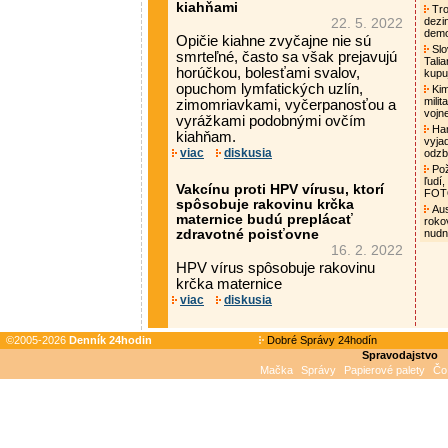
kiahňami
Tro
dezi
22. 5. 2022
demo
Opičie kiahne zvyčajne nie sú
Slo
smrteľné, často sa však prejavujú
Tali
horúčkou, bolesťami svalov,
kupu
opuchom lymfatických uzlín,
Kim
mili
zimomriavkami, vyčerpanosťou a
vojn
vyrážkami podobnými ovčím
Ham
kiahňam.
vyja
viac
diskusia
odzb
Pož
ľudí,
Vakcínu proti HPV vírusu, ktorí
FO
spôsobuje rakovinu krčka
Aust
maternice budú preplácať
roko
zdravotné poisťovne
nud
16. 2. 2022
HPV vírus spôsobuje rakovinu
krčka maternice
viac
diskusia
©2005-2026
Denník 24hodin
Dobré Správy 24hodín
Spravodajstvo
Mačka
Správy
Papierové palety
Čo 