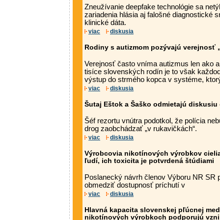
Zneužívanie deepfake technológie sa netý
zariadenia hlásia aj falošné diagnostické
klinické dáta.
viac
diskusia
Rodiny s autizmom pozývajú verejnosť „
Verejnosť často vníma autizmus len ako a
tisíce slovenských rodín je to však každo
výstup do strmého kopca v systéme, kto
viac
diskusia
Šutaj Eštok a Šaško odmietajú diskusiu 
Šéf rezortu vnútra podotkol, že polícia n
drog zaobchádzať „v rukavičkách“.
viac
diskusia
Výrobcovia nikotínových výrobkov cieli
ľudí, ich toxicita je potvrdená štúdiami
Poslanecký návrh členov Výboru NR SR pr
obmedziť dostupnosť príchutí v
viac
diskusia
Hlavná kapacita slovenskej pľúcnej medi
nikotínových výrobkoch podporujú vznik