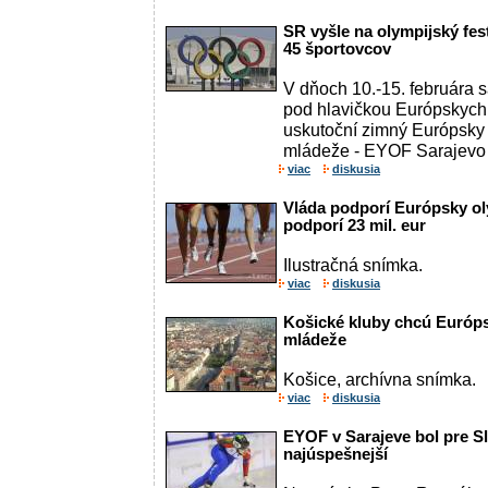
SR vyšle na olympijský fes
45 športovcov
V dňoch 10.-15. februára 
pod hlavičkou Európskych
uskutoční zimný Európsky o
mládeže - EYOF Sarajevo &
viac
diskusia
Vláda podporí Európsky ol
podporí 23 mil. eur
Ilustračná snímka.
viac
diskusia
Košické kluby chcú Európs
mládeže
Košice, archívna snímka.
viac
diskusia
EYOF v Sarajeve bol pre S
najúspešnejší