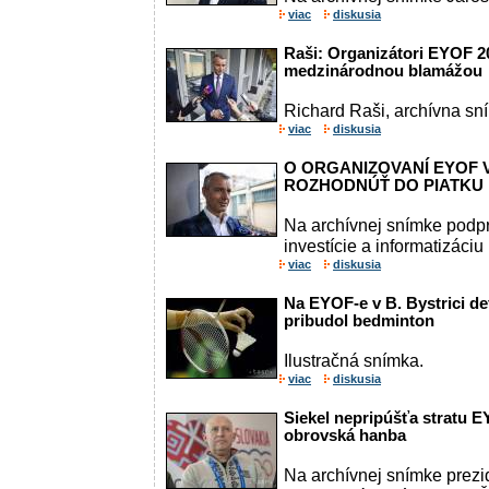
viac
diskusia
Raši: Organizátori EYOF 2
medzinárodnou blamážou
Richard Raši, archívna sn
viac
diskusia
O ORGANIZOVANÍ EYOF 
ROZHODNÚŤ DO PIATKU
Na archívnej snímke podp
investície a informatizáciu
viac
diskusia
Na EYOF-e v B. Bystrici def
pribudol bedminton
Ilustračná snímka.
viac
diskusia
Siekel nepripúšťa stratu E
obrovská hanba
Na archívnej snímke prez