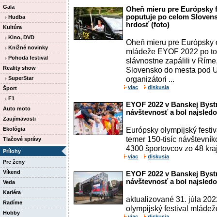
Gala
Oheň mieru pre Európsky 
poputuje po celom Slovensk
Hudba
hrdosť (foto)
Kultúra
Kino, DVD
Oheň mieru pre Európsky o
Knižné novinky
mládeže EYOF 2022 po to
Pohoda festival
slávnostne zapálili v Ríme,
Reality show
Slovensko do mesta pod U
organizátori ...
SuperStar
viac
diskusia
Šport
F1
EYOF 2022 v Banskej Bystr
Auto moto
návštevnosť a bol najsledov
Zaujímavosti
Európsky olympijský festiv
Ekológia
temer 150-tisíc návštevník
Tlačové správy
4300 športovcov zo 48 krajín
Prílohy
viac
diskusia
Pre ženy
Víkend
EYOF 2022 v Banskej Bystr
návštevnosť a bol najsledov
Veda
Kariéra
aktualizované 31. júla 20
Radíme
olympijský festival mládež
Hobby
viac
diskusia