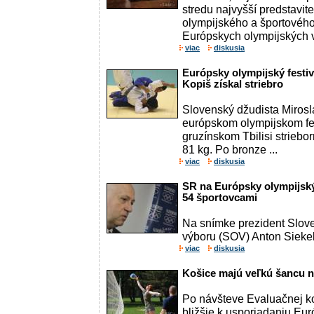
stredu najvyšší predstavit
olympijského a športovéh
Európskych olympijských v
viac
diskusia
Európsky olympijský festi
Kopiš získal striebro
Slovenský džudista Mirosla
európskom olympijskom fe
gruzínskom Tbilisi striebo
81 kg. Po bronze ...
viac
diskusia
SR na Európsky olympijský 
54 športovcami
Na snímke prezident Slov
výboru (SOV) Anton Siekel
viac
diskusia
Košice majú veľkú šancu 
Po návšteve Evaluačnej k
bližšie k usporiadaniu Eu