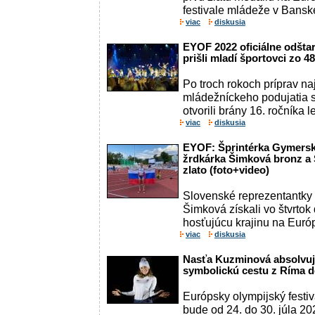
festivale mládeže v Banskej
viac
diskusia
EYOF 2022 oficiálne odštar
prišli mladí športovci zo 48
Po troch rokoch príprav n
mládežníckeho podujatia s
otvorili brány 16. ročníka 
viac
diskusia
EYOF: Šprintérka Gymerská
žrdkárka Šimková bronz a 
zlato (foto+video)
Slovenské reprezentantk
Šimková získali vo štvrtok 
hosťujúcu krajinu na Euró
viac
diskusia
Nasťa Kuzminová absolvuj
symbolickú cestu z Ríma d
Európsky olympijský festi
bude od 24. do 30. júla 20