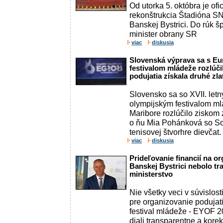
Od utorka 5. októbra je of
rekonštrukcia Štadióna SN
Banskej Bystrici. Do rúk 
minister obrany SR
viac
diskusia
Slovenská výprava sa s E
festivalom mládeže rozlúči
podujatia získala druhé zla
Slovensko sa so XVII. le
olympijským festivalom m
Maribore rozlúčilo ziskom z
o ňu Mia Pohánková so S
tenisovej štvorhre dievčat. .
viac
diskusia
Prideľovanie financií na o
Banskej Bystrici nebolo tr
ministerstvo
Nie všetky veci v súvislost
pre organizovanie podujat
festival mládeže - EYOF 2
diali transparentne a korek