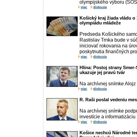
olympijského výboru (SOŠ
viac
diskusia
Košický kraj žiada vládu o
olympiádu mládeže
Predseda Košického samo
Rastislav Trnka bude v sú
iniciovať rokovania na úro
poskytnutia finančných pros
viac
diskusia
Hlina: Postoj strany Smer
ukazuje jej pravú tvár
Na archívnej snímke Alojz 
viac
diskusia
R. Raši poslal vedeniu mes
Na archívnej snímke podp
investície a informatizáciu
viac
diskusia
Košice nechcú Národné te