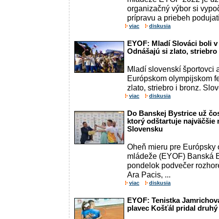
organizačný výbor si vypo
prípravu a priebeh podujat
viac
diskusia
EYOF: Mladí Slováci boli v
Odnášajú si zlato, striebro 
Mladí slovenskí športovci 
Európskom olympijskom fe
zlato, striebro i bronz. Slo
viac
diskusia
Do Banskej Bystrice už čo
ktorý odštartuje najväčšie
Slovensku
Oheň mieru pre Európsky o
mládeže (EYOF) Banská By
pondelok podvečer rozhore
Ara Pacis, ...
viac
diskusia
EYOF: Tenistka Jamrichová 
plavec Košťál pridal druhý