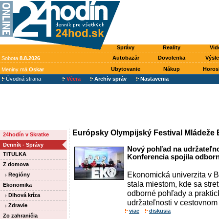
Správy
Reality
Vid
Autobazár
Dovolenka
Výsl
Sobota
8.8.2026
Ubytovanie
Nákup
Horos
Meniny má
Oskar
Úvodná strana
Včera
Archív správ
Nastavenia
Európsky Olympijský Festival Mládeže
24hodín v Skratke
Denník - Správy
Nový pohľad na udržateľn
TITULKA
Konferencia spojila odborn
Z domova
Ekonomická univerzita v B
Regióny
stala miestom, kde sa stret
Ekonomika
odborné pohľady a praktic
Dlhová kríza
udržateľnosti v cestovnom 
Zdravie
viac
diskusia
Zo zahraničia