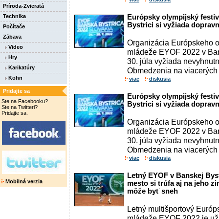
Príroda-Zvieratá
Technika
Európsky olympijský festi
Bystrici si vyžiada dopra
Počítače
Zábava
Organizácia Európskeho ol
Video
mládeže EYOF 2022 v Bansk
Hry
30. júla vyžiada nevyhnu
Karikatúry
Obmedzenia na viacerých m
Kohn
viac
diskusia
Pridajte sa
Európsky olympijský festi
Ste na Facebooku?
Bystrici si vyžiada dopra
Ste na Twitteri?
Pridajte sa.
Organizácia Európskeho ol
mládeže EYOF 2022 v Bansk
30. júla vyžiada nevyhnu
Obmedzenia na viacerých m
viac
diskusia
Letný EYOF v Banskej Byst
Mobilná verzia
mesto si trúfa aj na jeho 
môže byť sneh
Letný multišportový Európs
mládeže EYOF 2022 je už 