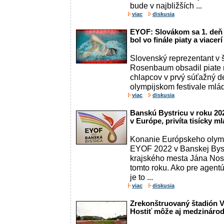
bude v najbližších ...
viac
diskusia
EYOF: Slovákom sa 1. deň
bol vo finále piaty a viacerí
Slovenský reprezentant v 
Rosenbaum obsadil piate m
chlapcov v prvý súťažný 
olympijskom festivale mlád
viac
diskusia
Banskú Bystricu v roku 202
v Európe, privíta tisícky 
Konanie Európskeho olymp
EYOF 2022 v Banskej Byst
krajského mesta Jána Nos
tomto roku. Ako pre agentú
je to ...
viac
diskusia
Zrekonštruovaný štadión V
Hostiť môže aj medzinárodn