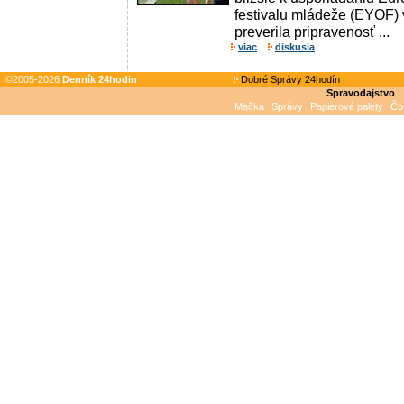
festivalu mládeže (EYOF) 
preverila pripravenosť ...
viac
diskusia
©2005-2026
Denník 24hodin
Dobré Správy 24hodín
Spravodajstvo
Mačka
Správy
Papierové palety
Čo 