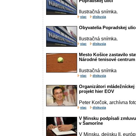
Popradskej ulici
Ilustračná snímka.
viac
diskusia
Obyvatelia Popradskej uli
Ilustračná snímka.
viac
diskusia
Mesto Košice zastavilo st
Národné tenisové centrum
Ilustračná snímka
viac
diskusia
Organizátori mládežníckej 
projekt hier EOV
Peter Korčok, archívna fot
viac
diskusia
V Minsku podpísali zmluv
v Šamoríne
V Minsku, dejisku II. európ