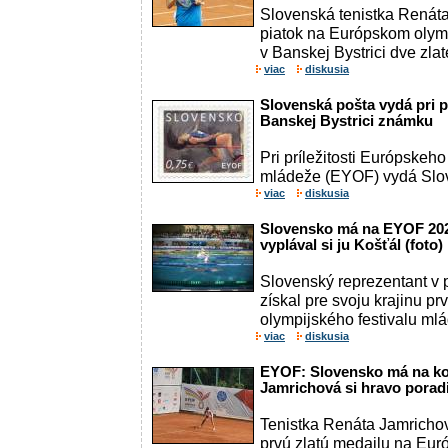
Slovenská tenistka Renáta
piatok na Európskom olym
v Banskej Bystrici dve zlat
viac
diskusia
Slovenská pošta vydá pri p
Banskej Bystrici známku
Pri príležitosti Európskeho
mládeže (EYOF) vydá Sl
viac
diskusia
Slovensko má na EYOF 202
vyplával si ju Košťál (foto)
Slovenský reprezentant v 
získal pre svoju krajinu p
olympijského festivalu mlá
viac
diskusia
EYOF: Slovensko má na kont
Jamrichová si hravo pora
Tenistka Renáta Jamricho
prvú zlatú medailu na Eu