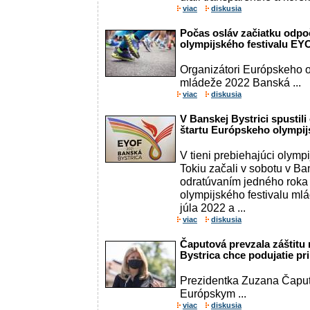
viac
diskusia
Počas osláv začiatku odpo
olympijského festivalu EY
Organizátori Európskeho o
mládeže 2022 Banská ...
viac
diskusia
V Banskej Bystrici spustil
štartu Európskeho olympij
V tieni prebiehajúci olymp
Tokiu začali v sobotu v Ban
odratúvaním jedného roka
olympijského festivalu mlá
júla 2022 a ...
viac
diskusia
Čaputová prevzala záštitu
Bystrica chce podujatie pri
Prezidentka Zuzana Čaput
Európskym ...
viac
diskusia