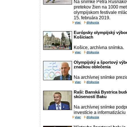
Na snímke Petra Rusnákov
pretekov žien na 1000 me
olympijskom festivale ml
15. februára 2019.
viac
diskusia
Európsky olympijský výbo
Košiciach
Košice, archívna snímka.
viac
diskusia
Olympijský a športový výb
značkou oblečenia
Na archívnej snímke prez
viac
diskusia
Raši: Banská Bystrica bud
skúseností Baku
Na archívnej snímke podp
investície a informatizáciu
viac
diskusia