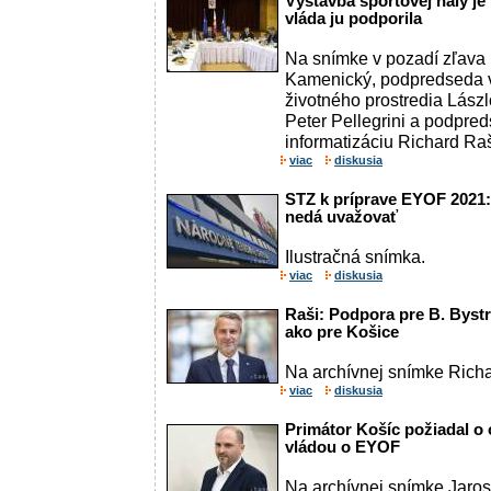
Výstavba športovej haly j
vláda ju podporila
Na snímke v pozadí zľava m
Kamenický, podpredseda v
životného prostredia Lász
Peter Pellegrini a podpred
informatizáciu Richard Raš
viac
diskusia
STZ k príprave EYOF 2021
nedá uvažovať
Ilustračná snímka.
viac
diskusia
Raši: Podpora pre B. Bystr
ako pre Košice
Na archívnej snímke Richa
viac
diskusia
Primátor Košíc požiadal o
vládou o EYOF
Na archívnej snímke Jaros