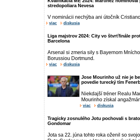
Kvalifikácia ME 2024: Martinez nominoval 
stredopoliara Nevesa
V nominácii nechýba ani útočník Cristian
viac
diskusia
Liga majstrov 2024: City vo štvrťfinále pr
Barcelona
Arsenal si zmeria sily s Bayernom Mníchov
Borussiou Dortmund.
viac
diskusia
Jose Mourinho už nie je be
povedie turecký tím Fener
Niekdajší tréner Realu Mad
Mourinho získal angažmán 
viac
diskusia
Tragicky zosnulého Jotu pochovali s bra
Gondomar
Jota sa 22. júna tohto roka oženil so svo