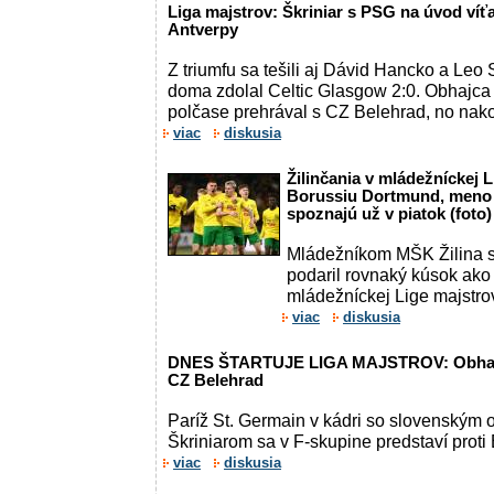
Liga majstrov: Škriniar s PSG na úvod víť
Antverpy
Z triumfu sa tešili aj Dávid Hancko a Leo
doma zdolal Celtic Glasgow 2:0. Obhajca
polčase prehrával s CZ Belehrad, no nakon
viac
diskusia
Žilinčania v mládežníckej L
Borussiu Dortmund, meno
spoznajú už v piatok (foto)
Mládežníkom MŠK Žilina s
podaril rovnaký kúsok ako
mládežníckej Lige majstrov
viac
diskusia
DNES ŠTARTUJE LIGA MAJSTROV: Obhajca
CZ Belehrad
Paríž St. Germain v kádri so slovenským
Škriniarom sa v F-skupine predstaví proti
viac
diskusia