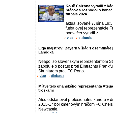
Kouč Calzona vyradil z ká
hráčov a rozhodol o koneč
futbale 2024
aktualizované 7. júna 19:3
futbalovej reprezentácie 
podvečer vyradil z ...
viac
diskusia
Liga majstrov: Bayern v šlágri osemfinále 
Lahôdka
Neapol so slovenským reprezentantom S
zabojuje o postup proti Eintrachtu Frankfu
Škriniarom proti FC Porto.
viac
diskusia
Mŕtve telo ghanského reprezentanta Atsua
troskami
Atsu odštartoval profesionálnu kariéru v 
2013-17 bol kmeňovým hráčom FC Chelsea,
Newcastle.