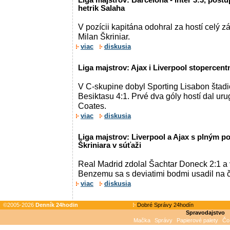
Liga majstrov: Barcelona - Inter 3:3, postu
hetrik Salaha
V pozícii kapitána odohral za hostí celý 
Milan Škriniar.
viac
diskusia
Liga majstrov: Ajax i Liverpool stopercentn
V C-skupine dobyl Sporting Lisabon štad
Besiktasu 4:1. Prvé dva góly hostí dal ur
Coates.
viac
diskusia
Liga majstrov: Liverpool a Ajax s plným p
Škriniara v súťaži
Real Madrid zdolal Šachtar Doneck 2:1 
Benzemu sa s deviatimi bodmi usadil na č
viac
diskusia
©2005-2026
Denník 24hodin
Dobré Správy 24hodín
Spravodajstvo
Mačka
Správy
Papierové palety
Čo 