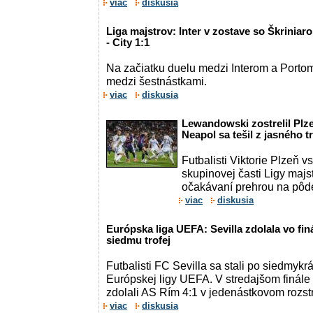
viac
diskusia
Liga majstrov: Inter v zostave so Škriniar
- City 1:1
Na začiatku duelu medzi Interom a Porto
medzi šestnástkami.
viac
diskusia
Lewandowski zostrelil Plz
Neapol sa tešil z jasného 
Futbalisti Viktorie Plzeň vs
skupinovej časti Ligy maj
očakávaní prehrou na pôd
viac
diskusia
Európska liga UEFA: Sevilla zdolala vo fin
siedmu trofej
Futbalisti FC Sevilla sa stali po siedmykrát
Európskej ligy UEFA. V stredajšom finál
zdolali AS Rím 4:1 v jedenástkovom rozstr
viac
diskusia