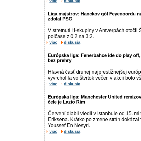
viac
diskusia
Liga majstrov: Hanckov gól Feyenoordu na
zdolal PSG
V stretnutí H-skupiny v Antverpách otoči
polčase z 0:2 na 3:2.
viac
diskusia
Európska liga: Fenerbahce ide do play of
bez prehry
Hlavná časť druhej najprestížnejšej euró
vyvrcholila vo štvrtok večer, v akcii bolo v
viac
diskusia
Európska liga: Manchester United remizov
čele je Lazio Rím
Červení diabli viedli v Istanbule od 15. m
Eriksena. Krátko po zmene strán dokázal
Youssef En Nesyri.
viac
diskusia