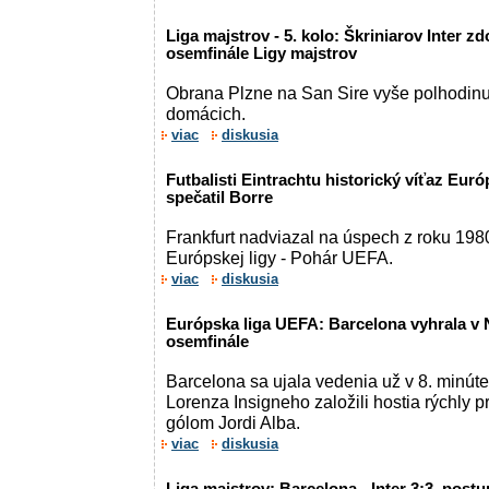
Liga majstrov - 5. kolo: Škriniarov Inter zd
osemfinále Ligy majstrov
Obrana Plzne na San Sire vyše polhodinu
domácich.
viac
diskusia
Futbalisti Eintrachtu historický víťaz Euró
spečatil Borre
Frankfurt nadviazal na úspech z roku 198
Európskej ligy - Pohár UEFA.
viac
diskusia
Európska liga UEFA: Barcelona vyhrala v 
osemfinále
Barcelona sa ujala vedenia už v 8. minút
Lorenza Insigneho založili hostia rýchly pr
gólom Jordi Alba.
viac
diskusia