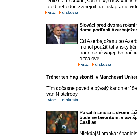
Rute Cardosovou, s ktoru vychovávali tri 
pred nehodou zverejnil na Instagrame vid
viac
diskusia
Slováci pred dvoma rokmi 
doma podľahli Azerbajdžan
Od Azerbajdžanu po Azerb
mohol použiť taliansky tr
hodnotení svojej dvojročne
futbalovej ...
viac
diskusia
Tréner ten Hag skončil v Manchestri Unite
Tím dočasne povedie bývalý kanonier "č
van Nistelrooy.
viac
diskusia
Poradili sme si s dvomi ťa
budeme favoritom, vraví šp
Casillas
Niekdajší brankár španiels