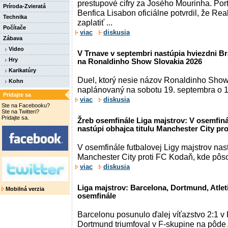
prestupové cifry za Josého Mourinha. Port
Príroda-Zvieratá
Benfica Lisabon oficiálne potvrdil, že Re
Technika
zaplatiť ...
Počítače
viac
diskusia
Zábava
Video
V Trnave v septembri nastúpia hviezdni Br
Hry
na Ronaldinho Show Slovakia 2026
Karikatúry
Duel, ktorý nesie názov Ronaldinho Show
Kohn
naplánovaný na sobotu 19. septembra o 1
Pridajte sa
viac
diskusia
Ste na Facebooku?
Ste na Twitteri?
Pridajte sa.
Žreb osemfinále Liga majstrov: V osemfiná
nastúpi obhajca titulu Manchester City pr
V osemfinále futbalovej Ligy majstrov nast
Manchester City proti FC Kodaň, kde pôs
viac
diskusia
Liga majstrov: Barcelona, Dortmund, Atleti
Mobilná verzia
osemfinále
Barcelonu posunulo ďalej víťazstvo 2:1 v
Dortmund triumfoval v F-skupine na pôde 