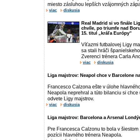
miesto zásluhou lepších vzájomných záp
viac
diskusia
Real Madrid si vo finále Li
chvíle, po triumfe nad Bo
15. titul „kráľa Európy“
Víťazmi futbalovej Ligy m
sa stali hráči španielskeh
Zverenci trénera Carla Ance
viac
diskusia
Liga majstrov: Neapol chce v Barcelone na
Francesco Calzona ešte v úlohe hlavného 
Neapola neprehral a túto bilanciu si chce
odvete Ligy majstrov.
viac
diskusia
Liga majstrov: Barcelona a Arsenal Londýn
Pre Francesca Calzonu to bola v šiestom 
pozícii hlavného trénera Neapola.