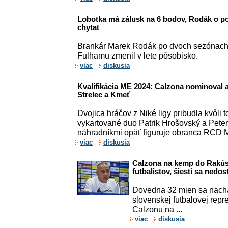
Lobotka má zálusk na 6 bodov, Rodák o p
chytať
Brankár Marek Rodák po dvoch sezónach 
Fulhamu zmenil v lete pôsobisko.
viac
diskusia
Kvalifikácia ME 2024: Calzona nominoval a
Strelec a Kmeť
Dvojica hráčov z Niké ligy pribudla kvôli 
vykartované duo Patrik Hrošovský a Peter
náhradníkmi opäť figuruje obranca RCD Ma
viac
diskusia
Calzona na kemp do Rakús
futbalistov, šiesti sa nedo
Dovedna 32 mien sa nachá
slovenskej futbalovej rep
Calzonu na ...
viac
diskusia