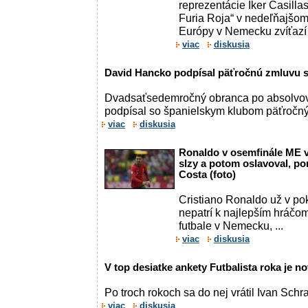
reprezentácie Iker Casilla
Furia Roja“ v nedeľňajšom 
Európy v Nemecku zvíťazí 
viac
diskusia
David Hancko podpísal päťročnú zmluvu s
Dvadsaťsedemročný obranca po absolvova
podpísal so španielskym klubom päťročný 
viac
diskusia
Ronaldo v osemfinále ME vo
slzy a potom oslavoval, p
Costa (foto)
Cristiano Ronaldo už v po
nepatrí k najlepším hráčo
futbale v Nemecku, ...
viac
diskusia
V top desiatke ankety Futbalista roka je n
Po troch rokoch sa do nej vrátil Ivan Schr
viac
diskusia