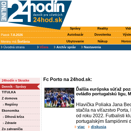
Správy
Reality
Vid
Autobazár
Dovolenka
Výsl
Piatok
7.8.2026
Ubytovanie
Nákup
Horos
Meniny má
Štefánia
Úvodná strana
Včera
Archív správ
Nastavenia
Fc Porto na 24hod.sk:
24hodín v Skratke
Denník - Správy
Ďalšia európska súťaž poz
TITULKA
ovládlo portugalskú ligu,
Z domova
Hlavička Poliaka Jana Be
Regióny
stačila na víťazstvo Porta, 
Ekonomika
od roku 2022. Futbalisti kl
Dlhová kríza
portugalským šampiónmi dv
Zdravie
viac
diskusia
Zo zahraničia