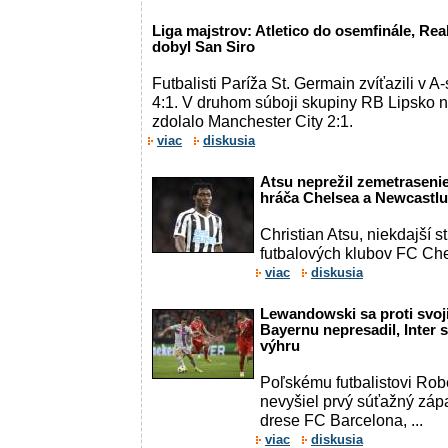
Liga majstrov: Atletico do osemfinále, Real
dobyl San Siro
Futbalisti Paríža St. Germain zvíťazili v
4:1. V druhom súboji skupiny RB Lipsko
zdolalo Manchester City 2:1.
viac
diskusia
Atsu neprežil zemetrasenie
hráča Chelsea a Newcastlu 
Christian Atsu, niekdajší s
futbalových klubov FC Che
viac
diskusia
Lewandowski sa proti svo
Bayernu nepresadil, Inter si
výhru
Poľskému futbalistovi R
nevyšiel prvý súťažný záp
drese FC Barcelona, ...
viac
diskusia