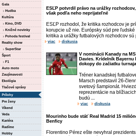
Gala
ESĽP potvrdil právo na urážky rozhodcov,
Hudba
však podľa neho neprijateľné
Kultúra
ESĽP rozhodol, že kritika rozhodcov je pr
Kino, DVD
korupcie už nie. Európsky súd pre ľudské
Knižné novinky
kritika a urážky futbalových rozhodcov sú
Pohoda festival
viac
diskusia
Reality show
SuperStar
V nominácii Kanady na MS
Šport
Davies. Krídelník Bayernu
F1
dokopy do začiatku turnaj
Auto moto
Tréner kanadskej futbalov
Zaujímavosti
Marsch predstavil 26-člen
Ekológia
svetový šampionát. Hviezd
Tlačové správy
reprezentácie na blížiacic
Prílohy
budú ...
Pre ženy
viac
diskusia
Víkend
Veda
Mourinho bude stáť Real Madrid 15 milióno
Kariéra
Benficy
Radíme
Florentino Pérez ešte nevyhral prezidentsk
Hobby