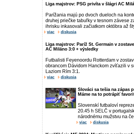
Liga majstrov: PSG privíta v šlágri AC Mil
Parížania majú po dvoch dueloch na konte 
druhej priečke tabuľky v tesnom závese 
ihrisku inkasovali začiatkom októbra až šty
viac
diskusia
Liga majstrov: Paríž St. Germain v zostave
AC Miláno 3:0 + výsledky
Futbalisti Feyenoordu Rotterdam v zosta
obrancom Dávidom Hanckom zvíťazili v s
Laziom Rím 3:1.
viac
diskusia
Slováci sa tešia na zápas p
Máme na to potrápiť favori
Slovenskí futbaloví repreze
20.45 h SELČ v portugals
národnému mužstvu na čele
viac
diskusia