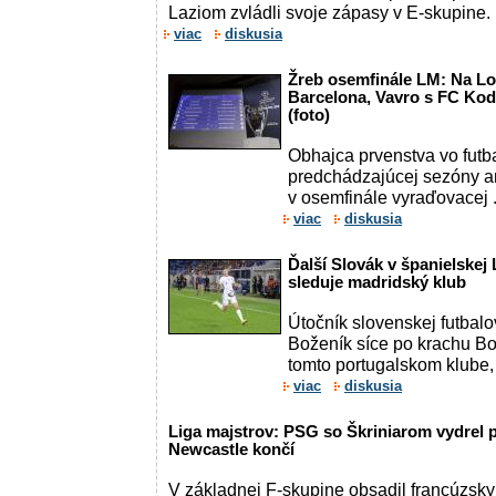
Laziom zvládli svoje zápasy v E-skupine.
viac
diskusia
Žreb osemfinále LM: Na L
Barcelona, Vavro s FC Kod
(foto)
Obhajca prvenstva vo futba
predchádzajúcej sezóny an
v osemfinále vyraďovacej .
viac
diskusia
Ďalší Slovák v španielskej
sleduje madridský klub
Útočník slovenskej futbalo
Boženík síce po krachu Boa
tomto portugalskom klube, a
viac
diskusia
Liga majstrov: PSG so Škriniarom vydrel
Newcastle končí
V základnej F-skupine obsadil francúzsk