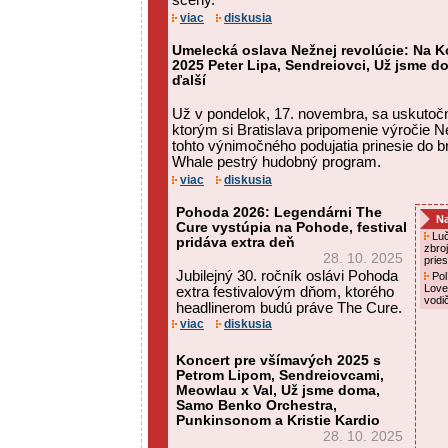
scény.
viac
diskusia
Umelecká oslava Nežnej revolúcie: Na K
2025 Peter Lipa, Sendreiovci, Už jsme d
ďalší
Už v pondelok, 17. novembra, sa uskutoč
ktorým si Bratislava pripomenie výročie Ne
tohto výnimočného podujatia prinesie do b
Whale pestrý hudobný program.
viac
diskusia
Pohoda 2026: Legendárni The
Na
Cure vystúpia na Pohode, festival
Luč
pridáva extra deň
zbro
28. 10. 2025
prie
Jubilejný 30. ročník oslávi Pohoda
Pol
Love
extra festivalovým dňom, ktorého
vodi
headlinerom budú práve The Cure.
viac
diskusia
Koncert pre všímavých 2025 s
Petrom Lipom, Sendreiovcami,
Meowlau x Val, Už jsme doma,
Samo Benko Orchestra,
Punkinsonom a Kristie Kardio
28. 10. 2025