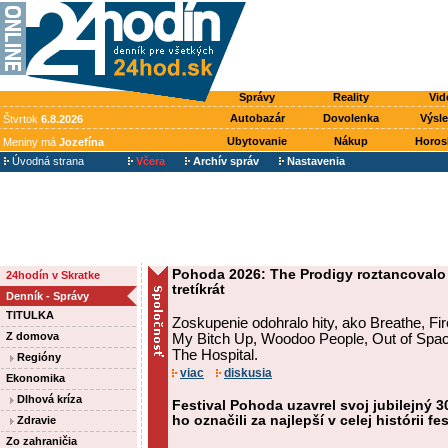
Správy
Reality
Vid
Autobazár
Dovolenka
Výsl
Štvrtok
6.8.2026
Ubytovanie
Nákup
Horos
Meniny má
Jozefína
Úvodná strana
Včera
Archív správ
Nastavenia
Pohoda 2026: The Prodigy roztancovalo 
24hodín v Skratke
tretíkrát
Denník - Správy
TITULKA
Zoskupenie odohralo hity, ako Breathe, F
Z domova
My Bitch Up, Woodoo People, Out of Spac
The Hospital.
Regióny
viac
diskusia
Ekonomika
Dlhová kríza
Festival Pohoda uzavrel svoj jubilejný 30
ho označili za najlepší v celej histórii fe
Zdravie
Zo zahraničia