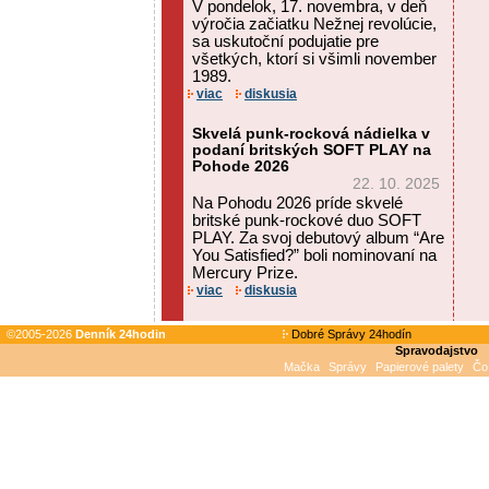
V pondelok, 17. novembra, v deň
výročia začiatku Nežnej revolúcie,
sa uskutoční podujatie pre
všetkých, ktorí si všimli november
1989.
viac
diskusia
Skvelá punk-rocková nádielka v
podaní britských SOFT PLAY na
Pohode 2026
22. 10. 2025
Na Pohodu 2026 príde skvelé
britské punk-rockové duo SOFT
PLAY. Za svoj debutový album “Are
You Satisfied?” boli nominovaní na
Mercury Prize.
viac
diskusia
©2005-2026
Denník 24hodin
Dobré Správy 24hodín
Spravodajstvo
Mačka
Správy
Papierové palety
Čo 