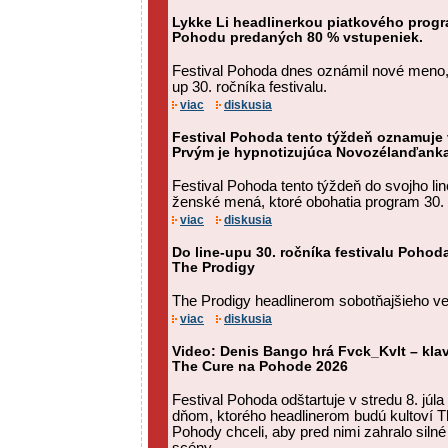
Lykke Li headlinerkou piatkového prog
Pohodu predaných 80 % vstupeniek.
Festival Pohoda dnes oznámil nové meno, k
up 30. ročníka festivalu.
viac
diskusia
Festival Pohoda tento týždeň oznamuje
Prvým je hypnotizujúca Novozélanďank
Festival Pohoda tento týždeň do svojho li
ženské mená, ktoré obohatia program 30.
viac
diskusia
Do line-upu 30. ročníka festivalu Pohod
The Prodigy
The Prodigy headlinerom sobotňajšieho v
viac
diskusia
Video: Denis Bango hrá Fvck_Kvlt – kla
The Cure na Pohode 2026
Festival Pohoda odštartuje v stredu 8. jú
dňom, ktorého headlinerom budú kultoví T
Pohody chceli, aby pred nimi zahralo sil