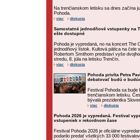
Na trenčianskom letisku sa dnes začína jub
Pohoda.
viac
diskusia
Samostatné jednodňové vstupenky na T
ešte dostupné
Pohoda je vypredaná, no na koncert The C
jednodňový lístok. Kultová pätica na čele
Robertom Smithom predstaví vyše dvojho
stredu, 8. júla na letisku Trenčín.
viac
diskusia
Pohoda privíta Petra Pa
debatovať budú o budú
Festival Pohoda sa bude k
trenčianskom letisku. Čes
bývalá prezidentka Sloven
viac
diskusia
Pohoda 2026 je vypredaná. Festival vyp
vstupeniek v rekordnom čase
Festival Pohoda 2026 je oficiálne vypred
podarilo predať všetkých 33 000 festival