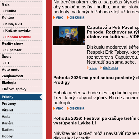
Na trenčianskom letisku sa počas štyroch dn
Gala
aby spoločne oslávili hudbu, umenie, slob
Hudba
hodnoty, na ktorých Pohoda stojí už tri des
viac
diskusia
Kultúra
Kino, DVD
Čaputová a Petr Pavel s
Knižné novinky
Pohode. Rozhovor sa týka
útokov na kultúru – VID
Pohoda festival
Reality show
Diskusiu moderoval šéfre
SuperStar
Respekt Erik Tabery, ktor
Šport
rozhovorov s Čaputovou, 
Nestratiť sa sama sebe.
F1
viac
diskusia
Auto moto
Zaujímavosti
Pohoda 2026 má pred sebou posledný de
Prodigy
Ekológia
Tlačové správy
Sobota večer sa bude niesť aj duchu spo
Prílohy
Tree, ktorý zahynul v júni v Rio de Janeir
helikoptér.
Pre ženy
viac
diskusia
Víkend
Veda
Pohoda 2026: Festival pokračuje tretím 
vystúpenie Lykke Li
Kariéra
Radíme
Návštevníci taktiež môžu navštíviť rôzne 
Hobby
diskusie či divadlo.