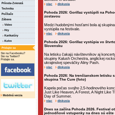
Príroda-Zvieratá
viac
diskusia
Technika
Pohoda 2026: Gorillaz vystúpili na Poh
Počítače
zostavou
Zábava
Medzi hudobnými hosťami bola aj skupina I
Video
vystúpila na festivale.
Hry
viac
diskusia
Karikatúry
Kohn
Pohoda 2026: Gorillaz vystúpia vo štvrt
Slovensku
Pridajte sa
Ste na Facebooku?
Na letisku čakajú návštevníkov aj koncerty
Ste na Twitteri?
skupiny Kalush Orchestra, anglickej rocko
Pridajte sa.
ukrajinskej speváčky Aliny Pash.
viac
diskusia
Pohoda 2026: Na trenčianskom letisku sa
skupina The Cure (foto)
Kapela počas svojho 2,5-hodinového konc
Just Like Heaven, A Forest, A Night Like T
Mobilná verzia
Day of Summer.
viac
diskusia
Dnes sa začína Pohoda 2026. Festival ot
jednodňové vstupenky na dnes sú ešte