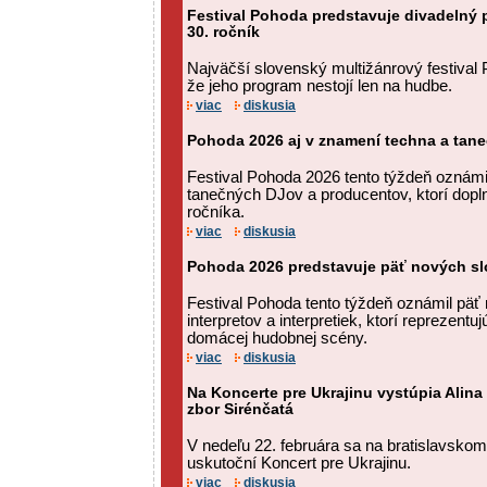
Festival Pohoda predstavuje divadelný p
30. ročník
Najväčší slovenský multižánrový festival
že jeho program nestojí len na hudbe.
viac
diskusia
Pohoda 2026 aj v znamení techna a tan
Festival Pohoda 2026 tento týždeň oznám
tanečných DJov a producentov, ktorí dopln
ročníka.
viac
diskusia
Pohoda 2026 predstavuje päť nových s
Festival Pohoda tento týždeň oznámil pä
interpretov a interpretiek, ktorí reprezentu
domácej hudobnej scény.
viac
diskusia
Na Koncerte pre Ukrajinu vystúpia Alina
zbor Sirénčatá
V nedeľu 22. februára sa na bratislavsk
uskutoční Koncert pre Ukrajinu.
viac
diskusia