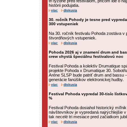
tri týždne pred festivalom, pričom ide o n
histórii podujatia.
viac
diskusia
30. ročník Pohody je tesne pred vypred
300 vstupeniek
Na 30. ročník festivalu Pohoda zostáva v p
štvordňových vstupeniek.
viac
diskusia
Pohoda 2026 aj v znamení drum and bas
crew chystá špeciálnu festivalovú noc
Festival Pohoda a kolektív Drumatique spá
projekte Pohoda x Drumatique 30. Sobotňaj
Aréne SLSP bude patriť drum and bassu – 
generácie fanúšikov elektronickej hudby.
viac
diskusia
Festival Pohoda vypredal 30-tisíc lístko
%
Festival Pohoda dosiahol historický míľnik
návštevníkov je vypredaná najrýchlejšie v hi
tak necelé tri mesiace pred začiatkom jubi
viac
diskusia