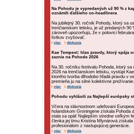
Na Pohodu je vypredaných už 90 % z kapa
oznámili ďalšieho co-headlinera
Na jubilejný 30. ročník Pohody, ktorý sa u
trenčianskom letisku, je už predaných 90 %
zároveň upozorňujú, že v polovici februá
lístkov zvyšovať.
viac
diskusia
Kae Tempest: hlas pravdy, ktorý spája 
zaznie na Pohode 2026
Na 30. ročníku festivalu Pohoda, ktorý sa u
2026 na trenčianskom letisku, vystúpi Ka
ktorého tvorba dlhodobo hľadá pravdu v o
premieňa ju na silné kolektívne prežívanie
viac
diskusia
Pohodu vyhlásili za Najlepší európsky st
Včera na slávnostnom udeľovaní European
holandskom Groningene získala Pohoda 
stala sa opäť Najlepším stredne veľkým f
členka jej tímu Kristína Mlynárová získal
profesionálom z nastupujúcej generácie.
viac
diskusia