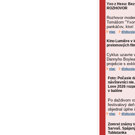
Yxo z Hexu: Bez
ROZHOVOR
Rozhovor moderá
Tomášom "Yxom"
pankáčov, ktorí 
viac
diskusia
Kino Lumière v 
prelomových fi
Cyklus uzavrie 
Dannyho Boylea.
projekcie s exk
viac
diskusia
Foto: Počasie da
návštevníci nie
Love 2026 rozpr
v balóne
Po daždivom ro
festivalový deň
objednal úplne 
viac
diskusia
Zomrel známy te
Sarvaš. Spájan
Tublatanka