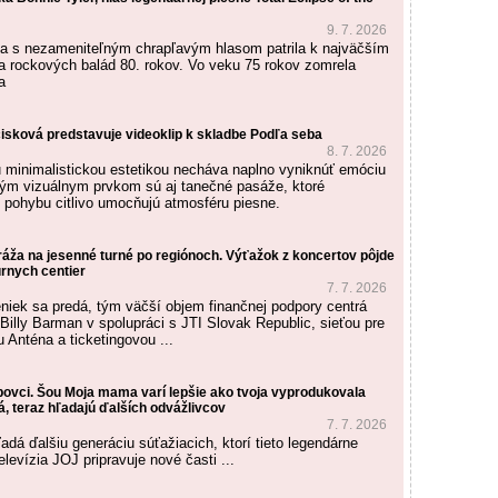
9. 7. 2026
a s nezameniteľným chrapľavým hlasom patrila k najväčším
 rockových balád 80. rokov. Vo veku 75 rokov zomrela
a
isková predstavuje videoklip k skladbe Podľa seba
8. 7. 2026
u minimalistickou estetikou necháva naplno vyniknúť emóciu
ým vizuálnym prvkom sú aj tanečné pasáže, ktoré
 pohybu citlivo umocňujú atmosféru piesne.
ráža na jesenné turné po regiónoch. Výťažok z koncertov pôjde
úrnych centier
7. 7. 2026
niek sa predá, tým väčší objem finančnej podpory centrá
Billy Barman v spolupráci s JTI Slovak Republic, sieťou pre
u Anténa a ticketingovou ...
bovci. Šou Moja mama varí lepšie ako tvoja vyprodukovala
, teraz hľadajú ďalších odvážlivcov
7. 7. 2026
adá ďalšiu generáciu súťažiacich, ktorí tieto legendárne
levízia JOJ pripravuje nové časti ...