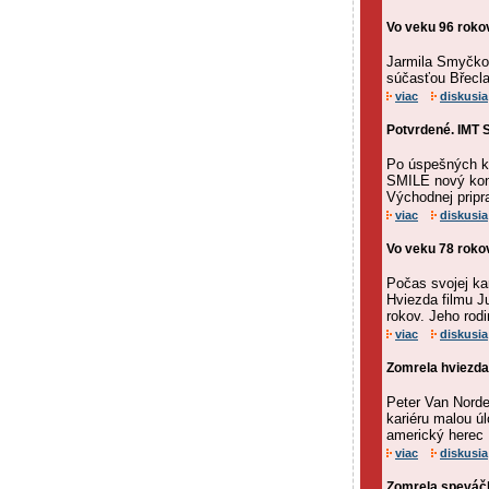
Vo veku 96 rok
Jarmila Smyčkov
súčasťou Břeclav
viac
diskusia
Potvrdené. IMT 
Po úspešných ko
SMILE nový kon
Východnej pripr
viac
diskusia
Vo veku 78 rokov
Počas svojej kar
Hviezda filmu J
rokov. Jeho rodi
viac
diskusia
Zomrela hviezda
Peter Van Norde
kariéru malou ú
americký herec P
viac
diskusia
Zomrela speváčka