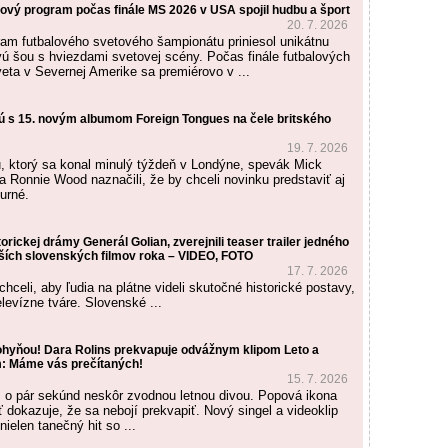
ový program počas finále MS 2026 v USA spojil hudbu a šport
20. 7. 2026
am futbalového svetového šampionátu priniesol unikátnu
ú šou s hviezdami svetovej scény. Počas finále futbalových
veta v Severnej Amerike sa premiérovo v ...
sú s 15. novým albumom Foreign Tongues na čele britského
19. 7. 2026
, ktorý sa konal minulý týždeň v Londýne, spevák Mick
ta Ronnie Wood naznačili, že by chceli novinku predstaviť aj
urné.
orickej drámy Generál Golian, zverejnili teaser trailer jedného
ších slovenských filmov roka – VIDEO, FOTO
17. 7. 2026
chceli, aby ľudia na plátne videli skutočné historické postavy,
levízne tváre. Slovenské ...
ohyňou! Dara Rolins prekvapuje odvážnym klipom Leto a
: Máme vás prečítaných!
15. 7. 2026
 o pár sekúnd neskôr zvodnou letnou divou. Popová ikona
 dokazuje, že sa nebojí prekvapiť. Nový singel a videoklip
ielen tanečný hit so ...