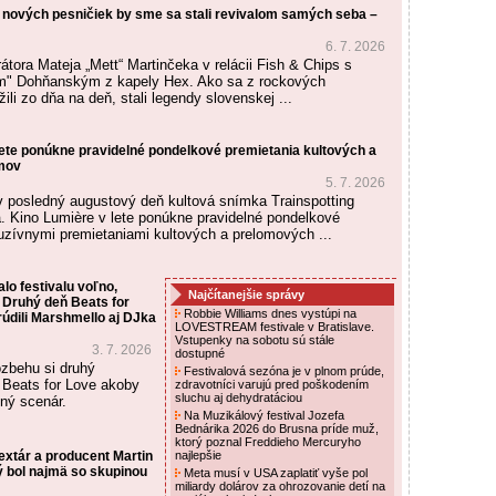
 nových pesničiek by sme sa stali revivalom samých seba –
6. 7. 2026
tora Mateja „Mett“ Martinčeka v relácii Fish & Chips s
 Dohňanským z kapely Hex. Ako sa z rockových
žili zo dňa na deň, stali legendy slovenskej ...
lete ponúkne pravidelné pondelkové premietania kultových a
lmov
5. 7. 2026
v posledný augustový deň kultová snímka Trainspotting
 Kino Lumière v lete ponúkne pravidelné pondelkové
luzívnymi premietaniami kultových a prelomových ...
lo festivalu voľno,
Najčítanejšie správy
. Druhý deň Beats for
Robbie Williams dnes vystúpi na
údili Marshmello aj DJka
LOVESTREAM festivale v Bratislave.
Vstupenky na sobotu sú stále
3. 7. 2026
dostupné
zbehu si druhý
Festivalová sezóna je v plnom prúde,
 Beats for Love akoby
zdravotníci varujú pred poškodením
sluchu aj dehydratáciou
iný scenár.
Na Muzikálový festival Jozefa
Bednárika 2026 do Brusna príde muž,
ktorý poznal Freddieho Mercuryho
xtár a producent Martin
najlepšie
ý bol najmä so skupinou
Meta musí v USA zaplatiť vyše pol
miliardy dolárov za ohrozovanie detí na