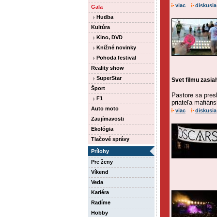
viac
diskusia
Gala
Hudba
Kultúra
Kino, DVD
Knižné novinky
Pohoda festival
Reality show
SuperStar
Svet filmu zasia
Šport
Pastore sa presl
F1
priateľa mafián
Auto moto
viac
diskusia
Zaujímavosti
Ekológia
Tlačové správy
Prílohy
Pre ženy
Víkend
Veda
Kariéra
Radíme
Hobby