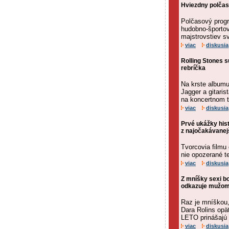
Hviezdny polčas
Polčasový progr
hudobno-športov
majstrovstiev s
viac
diskusia
Rolling Stones 
rebríčka
Na krste albumu
Jagger a gitaris
na koncertnom t
viac
diskusia
Prvé ukážky hist
z najočakávanej
Tvorcovia filmu 
nie opozerané te
viac
diskusia
Z mníšky sexi b
odkazuje mužom
Raz je mníškou,
Dara Rolins opäť
LETO prinášajú n
viac
diskusia