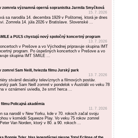
ov zomrela významná operná sopranistka Jarmila Smyčková
15. 7. 2026
á sa narodila 14. decembra 1929 v Poštornej, ktorá je dnes
i. Zomrela 14. júla 2026 v Bratislave. Slovenské ...
SMILE a PUĽS chystajú nový spoločný koncertný program
13. 7. 2026
ncertoch v Prešove a vo Východnej pripravuje skupina IMT
certný program. Po úspešných koncertoch v Prešove a vo
avuje skupina IMT SMILE ...
 zomrel Sam Neill, hviezda filmu Jurský park
13. 7. 2026
iéry stvárnil desiatky televíznych a filmových postáv.
urský park Sam Neill zomrel v pondelok v Austrálii vo veku 78
na v oznámení uviedla, že smrť herca ...
 filmu Policajná akadémia
11. 7. 2026
n sa narodil v New Yorku, kde v 70. rokoch začal svoju
lohou v komédii Squeeze Play. Vo veku 75 rokov zomrel
eter Van Norden, ktorý v 80. a 90. rokoch ...
 Bonnie Tyler, hlas legendárnej piesne Total Eclipse of the