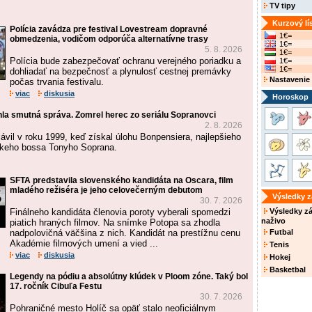
TV tipy
Kurzový lí
Polícia zavádza pre festival Lovestream dopravné
1€=
obmedzenia, vodičom odporúča alternatívne trasy
1€=
5. 8. 2026
1€=
Polícia bude zabezpečovať ochranu verejného poriadku a
1€=
1€=
dohliadať na bezpečnosť a plynulosť cestnej premávky
Nastavenie
počas trvania festivalu.
viac
diskusia
Horoskop
hla smutná správa. Zomrel herec zo seriálu Sopranovci
2. 8. 2026
ávil v roku 1999, keď získal úlohu Bonpensiera, najlepšieho
skeho bossa Tonyho Soprana.
SFTA predstavila slovenského kandidáta na Oscara, film
mladého režiséra je jeho celovečerným debutom
Výsledky 
30. 7. 2026
Finálneho kandidáta členovia poroty vyberali spomedzi
Výsledky z
naživo
piatich hraných filmov. Na snímke Potopa sa zhodla
nadpolovičná väčšina z nich. Kandidát na prestížnu cenu
Futbal
Akadémie filmových umení a vied ...
Tenis
viac
diskusia
Hokej
Basketbal
Legendy na pódiu a absolútny klúdek v Ploom zóne. Taký bol
17. ročník Cibuľa Festu
30. 7. 2026
Pohraničné mesto Holíč sa opäť stalo neoficiálnym