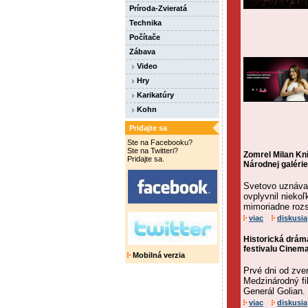
Príroda-Zvieratá
Technika
Počítače
Zábava
Video
Hry
Karikatúry
Kohn
Pridajte sa
Ste na Facebooku?
Ste na Twitteri?
Zomrel Milan Kn
Pridajte sa.
Národnej galérie
Svetovo uznávan
ovplyvnil nieko
mimoriadne rozs
viac
diskusia
Historická drám
festivalu Cinema
Mobilná verzia
Prvé dni od zver
Medzinárodný fi
Generál Golian. 
viac
diskusia