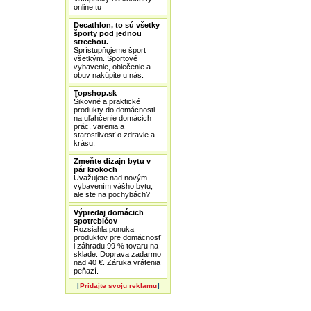
online tu
Decathlon, to sú všetky
športy pod jednou
strechou.
Sprístupňujeme šport
všetkým. Športové
vybavenie, oblečenie a
obuv nakúpite u nás.
Topshop.sk
Šikovné a praktické
produkty do domácnosti
na uľahčenie domácich
prác, varenia a
starostlivosť o zdravie a
krásu.
Zmeňte dizajn bytu v
pár krokoch
Uvažujete nad novým
vybavením vášho bytu,
ale ste na pochybách?
Výpredaj domácich
spotrebičov
Rozsiahla ponuka
produktov pre domácnosť
i záhradu.99 % tovaru na
sklade. Doprava zadarmo
nad 40 €. Záruka vrátenia
peňazí.
[
]
Pridajte svoju reklamu