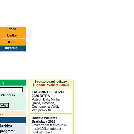
Práca
Lístky
Kino
Inzercia
Sponzorované odkazy
nie
[
]
Pridajte svoju reklamu
LABYRINT FESTIVAL
e
24hod.sk
2026 NITRA
Vojtěch Dyk, Michal
David, Desmod,
Čechomor a ďaľší.
Vstupenky tu
ut
Robbie Williams
m
Bratislava 2026
Lovestream festival 2026
arkíza
- najväčšia hudobná
 program
udalosť roka !