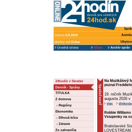
Sprá
Autob
Sobota
8.8.2026
Ubytov
Meniny má
Oskar
Úvodná strana
Včera
Archív správ
Na Muzikálový f
24hodín v Skratke
poznal Freddieh
Denník - Správy
TITULKA
19. ročník Muzi
augusta 2026 v
Z domova
viac
diskusia
Regióny
Ekonomika
Robbie Williams
Vstupenky na so
Dlhová kríza
Zdravie
Bratislavské St
Zo zahraničia
LOVESTREAM.