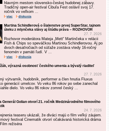
hlavným mestom slovensko-českej hudobnej zábavy.
Tradičný open-air festival Cibuľa Fest oslávil svoj 17.
ročník vo veľkom ...
viac
diskusia
Martina Schindlerová o šialenstve prvej SuperStar, tajnom
úteku z mlynčeka slávy aj štúdiu práva – ROZHOVOR
27. 7. 2026
Rozhovor moderátora Mateja „Mett“ Martinčeka v relácii
Fish & Chips so speváčkou Martinou Schindlerovou. Aj po
dvoch desaťročiach od súťaže zostáva vtedy 16-ročný
fenomén v pamäti ľudí. V ...
viac
diskusia
ížák, výrazná osobnosť českého umenia a bývalý riaditeľ
27. 7. 2026
ý výtvarník, hudobník, performer a člen hnutia Fluxus
ľko generácií umelcov. Vo veku 86 rokov po sebe zanechal
iahle dielo. Vo veku 86 rokov zomrel český ...
a Generál Golian otvorí 21. ročník Medzinárodného filmového
tik
24. 7. 2026
ejnenia teaseru ukázali, že diváci majú o film veľký záujem.
lmový festival Cinematik otvorí očakávaná historická dráma
Film režiséra