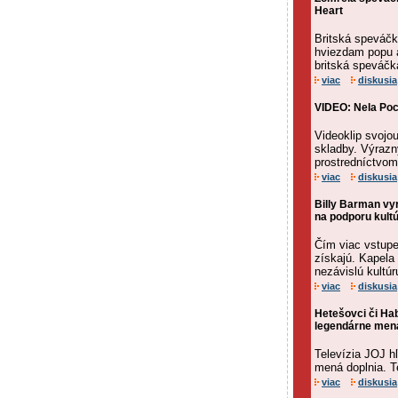
Heart
Britská speváčk
hviezdam popu a
britská speváčk
viac
diskusia
VIDEO: Nela Poc
Videoklip svojo
skladby. Výrazn
prostredníctvom
viac
diskusia
Billy Barman vy
na podporu kult
Čím viac vstupe
získajú. Kapela 
nezávislú kultúr
viac
diskusia
Hetešovci či Ha
legendárne mená
Televízia JOJ hľ
mená doplnia. Te
viac
diskusia