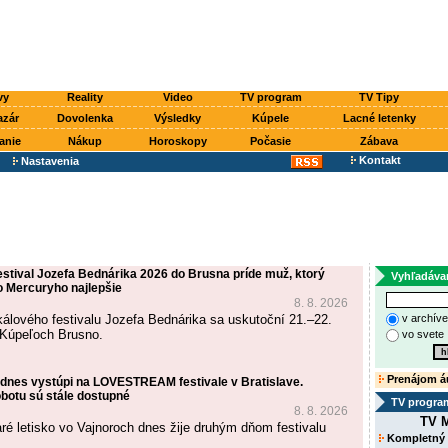
vy
Reality
Video
TV program
TV Tipy
azár
Dovolenka
Výsledky
Kúpele
Lacné letenky
anie
Nákup
Horoskopy
Počasie
Zábava
Kontakt
Nastavenia
estival Jozefa Bednárika 2026 do Brusna príde muž, ktorý
Vyhľadáva
o Mercuryho najlepšie
8. 8. 2026
kálového festivalu Jozefa Bednárika sa uskutoční 21.–22.
v archív
 Kúpeľoch Brusno.
vo svete
Prenájom á
 dnes vystúpi na LOVESTREAM festivale v Bratislave.
botu sú stále dostupné
TV progra
8. 8. 2026
TV M
aré letisko vo Vajnoroch dnes žije druhým dňom festivalu
Kompletný