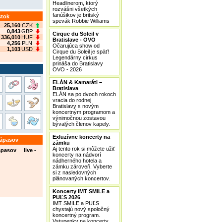
Headlinerom, ktorý
rozvášni všetkých
fanúšikov je britský
stok
spevák Robbie Williams
25,160
CZK
0,843
GBP
Cirque du Soleil v
336,010
HUF
Bratislave - OVO
4,256
PLN
Očarujúca show od
1,103
USD
Cirque du Soleil je späť!
Legendárny cirkus
prináša do Bratislavy
OVO - 2026
ELÁN & Kamaráti –
Bratislava
ELÁN sa po dvoch rokoch
vracia do rodnej
Bratislavy s novým
koncertným programom a
výnimočnou zostavou
bývalých členov kapely.
Exluzívne koncerty na
zápasov
zámku
Aj tento rok si môžete užiť
ápasov live -
koncerty na nádvorí
nádherného hotela a
zámku zároveň. Vyberte
si z nasledovných
plánovaných koncertov.
Koncerty IMT SMILE a
PUĽS 2026
IMT SMILE a PUĽS
chystajú nový spoločný
koncertný program.
Vstupenky na koncerty