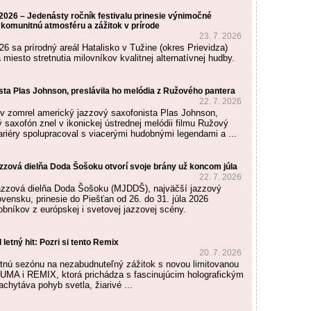
2026 – Jedenásty ročník festivalu prinesie výnimočné
 komunitnú atmosféru a zážitok v prírode
23. 7. 2026
026 sa prírodný areál Hatalisko v Tužine (okres Prievidza)
miesto stretnutia milovníkov kvalitnej alternatívnej hudby.
sta Plas Johnson, preslávila ho melódia z Ružového pantera
22. 7. 2026
v zomrel americký jazzový saxofonista Plas Johnson,
 saxofón znel v ikonickej ústrednej melódii filmu Ružový
ariéry spolupracoval s viacerými hudobnými legendami a ...
zzová dielňa Doda Šošoku otvorí svoje brány už koncom júla
22. 7. 2026
azzová dielňa Doda Šošoku (MJDDŠ), najväčší jazzový
vensku, prinesie do Piešťan od 26. do 31. júla 2026
bníkov z európskej i svetovej jazzovej scény.
 letný hit: Pozri si tento Remix
20. 7. 2026
tnú sezónu na nezabudnuteľný zážitok s novou limitovanou
UMA i REMIX, ktorá prichádza s fascinujúcim holografickým
chytáva pohyb svetla, žiarivé ...