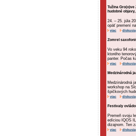
Tužina Gro(o)ve 
hudobné objavy,
24. – 25. júla 2
opäť premení na 
viac
diskusia
Zomrel saxofoni
Vo veku 94 roko
ktorého tenorový
panter. Počas k
viac
diskusia
Medzinárodná ja
Medzinárodná j
workshop na Slo
špičkových hudo
viac
diskusia
Festivaly ovládol
Premeň svoju le
edíciou IQOS IL
dizajnom. Ten za
viac
diskusia