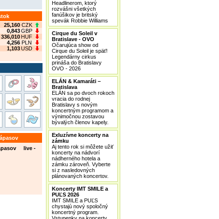
Headlinerom, ktorý
rozvášni všetkých
fanúšikov je britský
stok
spevák Robbie Williams
25,160
CZK
0,843
GBP
Cirque du Soleil v
336,010
HUF
Bratislave - OVO
4,256
PLN
Očarujúca show od
1,103
USD
Cirque du Soleil je späť!
Legendárny cirkus
prináša do Bratislavy
OVO - 2026
ELÁN & Kamaráti –
Bratislava
ELÁN sa po dvoch rokoch
vracia do rodnej
Bratislavy s novým
koncertným programom a
výnimočnou zostavou
bývalých členov kapely.
Exluzívne koncerty na
zápasov
zámku
Aj tento rok si môžete užiť
ápasov live -
koncerty na nádvorí
nádherného hotela a
zámku zároveň. Vyberte
si z nasledovných
plánovaných koncertov.
Koncerty IMT SMILE a
PUĽS 2026
IMT SMILE a PUĽS
chystajú nový spoločný
koncertný program.
Vstupenky na koncerty