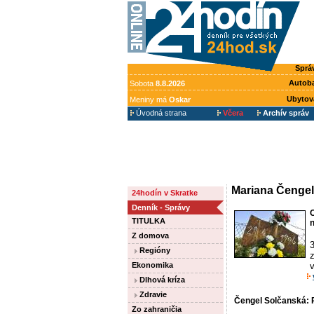
Sprá
Autob
Sobota
8.8.2026
Ubytov
Meniny má
Oskar
Úvodná strana
Včera
Archív správ
Mariana Čengel
24hodín v Skratke
Denník - Správy
TITULKA
Z domova
3
Regióny
z
Ekonomika
v
Dlhová kríza
Zdravie
Čengel Solčanská: 
Zo zahraničia