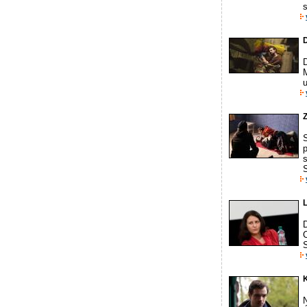
D
u
p
S
C
K