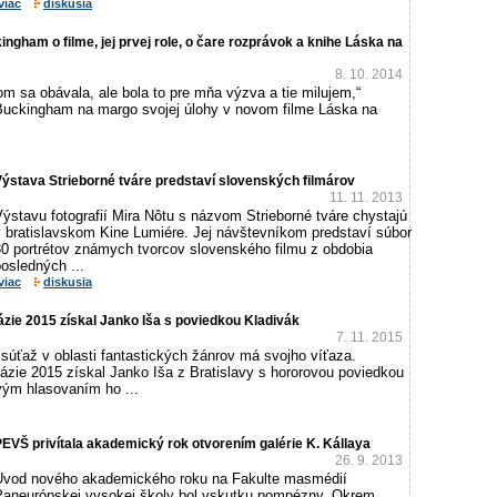
viac
diskusia
ngham o filme, jej prvej role, o čare rozprávok a knihe Láska na
8. 10. 2014
m sa obávala, ale bola to pre mňa výzva a tie milujem,“
 Buckingham na margo svojej úlohy v novom filme Láska na
ýstava Strieborné tváre predstaví slovenských filmárov
11. 11. 2013
ýstavu fotografií Mira Nôtu s názvom Strieborné tváre chystajú
v bratislavskom Kine Lumiére. Jej návštevníkom predstaví súbor
30 portrétov známych tvorcov slovenského filmu z obdobia
osledných ...
viac
diskusia
zie 2015 získal Janko Iša s poviedkou Kladivák
7. 11. 2015
 súťaž v oblasti fantastických žánrov má svojho víťaza.
ázie 2015 získal Janko Iša z Bratislavy s hororovou poviedkou
vým hlasovaním ho ...
EVŠ privítala akademický rok otvorením galérie K. Kállaya
26. 9. 2013
Úvod nového akademického roku na Fakulte masmédií
Paneurópskej vysokej školy bol vskutku pompézny. Okrem