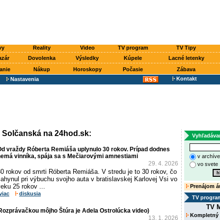
vy
Reality
Video
TV program
TV Tipy
azár
Dovolenka
Výsledky
Kúpele
Lacné letenky
anie
Nákup
Horoskopy
Počasie
Zábava
Kontakt
Nastavenia
 Solčanská na 24hod.sk:
Vyhľadáva
Od vraždy Róberta Remiáša uplynulo 30 rokov. Prípad dodnes
nemá vinníka, spája sa s Mečiarovými amnestiami
v archív
29. 4. 2026
vo svete
0 rokov od smrti Róberta Remiáša. V stredu je to 30 rokov, čo
ahynul pri výbuchu svojho auta v bratislavskej Karlovej Vsi vo
eku 25 rokov ...
Prenájom á
viac
diskusia
TV progra
TV M
Rozprávačkou môjho Štúra je Adela Ostrolúcka video)
Kompletný
13. 1. 2026