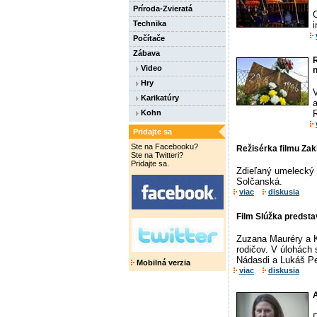
Príroda-Zvieratá
Technika
i
Počítače
Zábava
Video
n
Hry
V
Karikatúry
a
Kohn
R
Pridajte sa
Ste na Facebooku?
Režisérka filmu Zakl
Ste na Twitteri?
Pridajte sa.
Zdieľaný umelecký 
Solčanská.
viac
diskusia
Film Slúžka predsta
Zuzana Mauréry a Ka
rodičov. V úlohách 
Nádasdi a Lukáš Pe
Mobilná verzia
viac
diskusia
A