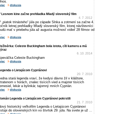
Únos.
viac
diskusia
V Lesnom kine začne prehliadka Mladý slovenský film
4. 7. 2012
 „piatok trinásteho“ júla po západe Slnka a zotmení sa začne 4.
očník letnej prehliadky Mladý slovenský film, ktorej návštevníci
udú mať v priebehu júla až augusta možnosť vidieť 28 filmov od
..
viac
diskusia
ežisérka: Celeste Buckingham bola istota, cíti kameru a má
výraz
6. 10. 2014
Speváčka Celeste Buckingham
viac
diskusia
Legenda o Lietajúcom Cypriánovi
20. 7. 2010
edna stará legenda vraví, že kedysi dávno žil v kláštore,
tratenom v horách, znalec tisícich vied a majster tisícich
emesiel, lekár a bylinkár, tajomný mních Cyprián.
viac
diskusia
Román Legenda o Lietajúcom Cypriánovi pokrstili
21. 7. 2010
Nový historický veľkofilm Legenda o Lietajúcom Cypriánovi
stúpi do slovenských kín vo štvrtok 29. júla. Na svete je už ...