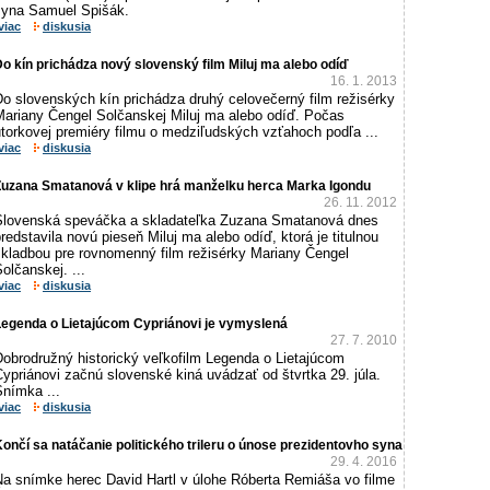
syna Samuel Spišák.
viac
diskusia
o kín prichádza nový slovenský film Miluj ma alebo odíď
16. 1. 2013
Do slovenských kín prichádza druhý celovečerný film režisérky
Mariany Čengel Solčanskej Miluj ma alebo odíď. Počas
torkovej premiéry filmu o medziľudských vzťahoch podľa ...
viac
diskusia
Zuzana Smatanová v klipe hrá manželku herca Marka Igondu
26. 11. 2012
Slovenská speváčka a skladateľka Zuzana Smatanová dnes
redstavila novú pieseň Miluj ma alebo odíď, ktorá je titulnou
skladbou pre rovnomenný film režisérky Mariany Čengel
olčanskej. ...
viac
diskusia
Legenda o Lietajúcom Cypriánovi je vymyslená
27. 7. 2010
Dobrodružný historický veľkofilm Legenda o Lietajúcom
ypriánovi začnú slovenské kiná uvádzať od štvrtka 29. júla.
Snímka ...
viac
diskusia
ončí sa natáčanie politického trileru o únose prezidentovho syna
29. 4. 2016
Na snímke herec David Hartl v úlohe Róberta Remiáša vo filme