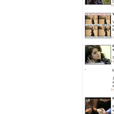
V
r
b
.
R
J
s
r
v