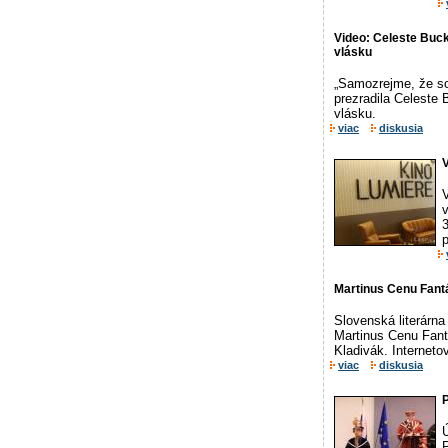
Video: Celeste Bucki
vlásku
„Samozrejme, že so
prezradila Celeste
vlásku.
viac
diskusia
V
V
p
Martinus Cenu Fantá
Slovenská literárna
Martinus Cenu Fant
Kladivák. Interneto
viac
diskusia
P