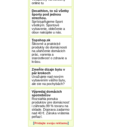
online tu
Decathlon, to sú všetky
športy pod jednou
strechou.
Sprístupňujeme šport
všetkým. Športové
vybavenie, oblečenie a
obuv nakúpite u nás.
Topshop.sk
Šikovné a praktické
produkty do domácnosti
na uľahčenie domácich
prác, varenia a
starostlivosť o zdravie a
krásu.
Zmeňte dizajn bytu v
pár krokoch
Uvažujete nad novým
vybavením vášho bytu,
ale ste na pochybách?
Výpredaj domácich
spotrebičov
Rozsiahla ponuka
produktov pre domácnosť
i záhradu.99 % tovaru na
sklade. Doprava zadarmo
nad 40 €. Záruka vrátenia
peňazí.
[
]
Pridajte svoju reklamu