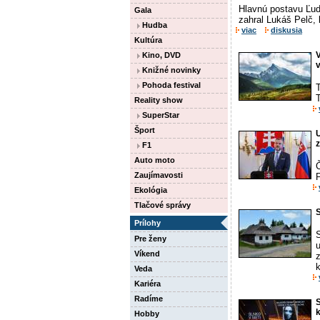
Hlavnú postavu Ľudo
Gala
zahral Lukáš Pelč, 
Hudba
viac
diskusia
Kultúra
V
Kino, DVD
Knižné novinky
Pohoda festival
T
T
Reality show
SuperStar
Šport
U
z
F1
Auto moto
Zaujímavosti
P
Ekológia
Tlačové správy
S
Prílohy
S
Pre ženy
u
Víkend
z
k
Veda
Kariéra
Radíme
S
k
Hobby