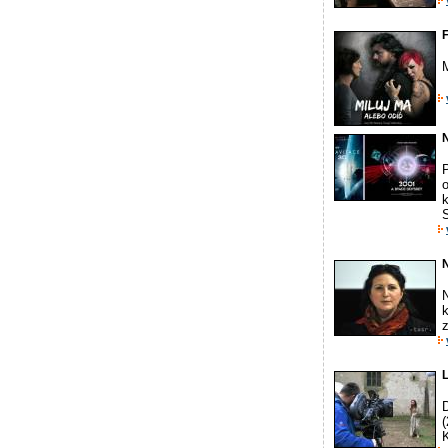
F
M
N
P
o
k
N
k
z
L
D
K