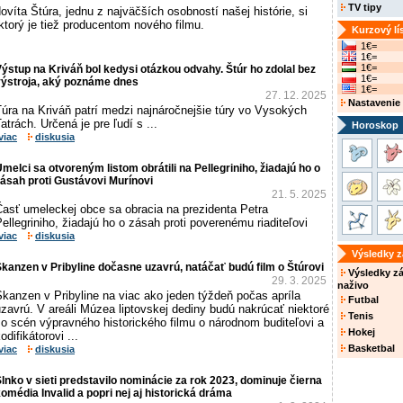
TV tipy
víta Štúra, jednu z najväčších osobností našej histórie, si
ktorý je tiež producentom nového filmu.
Kurzový lí
1€=
1€=
1€=
ýstup na Kriváň bol kedysi otázkou odvahy. Štúr ho zdolal bez
1€=
výstroja, aký poznáme dnes
1€=
27. 12. 2025
Nastavenie
úra na Kriváň patrí medzi najnáročnejšie túry vo Vysokých
atrách. Určená je pre ľudí s ...
Horoskop
viac
diskusia
melci sa otvoreným listom obrátili na Pellegriniho, žiadajú ho o
ásah proti Gustávovi Murínovi
21. 5. 2025
Časť umeleckej obce sa obracia na prezidenta Petra
ellegriniho, žiadajú ho o zásah proti poverenému riaditeľovi
viac
diskusia
Výsledky 
kanzen v Pribyline dočasne uzavrú, natáčať budú film o Štúrovi
Výsledky z
29. 3. 2025
naživo
kanzen v Pribyline na viac ako jeden týždeň počas apríla
Futbal
zavrú. V areáli Múzea liptovskej dediny budú nakrúcať niektoré
Tenis
o scén výpravného historického filmu o národnom buditeľovi a
Hokej
odifikátorovi ...
Basketbal
viac
diskusia
lnko v sieti predstavilo nominácie za rok 2023, dominuje čierna
omédia Invalid a popri nej aj historická dráma