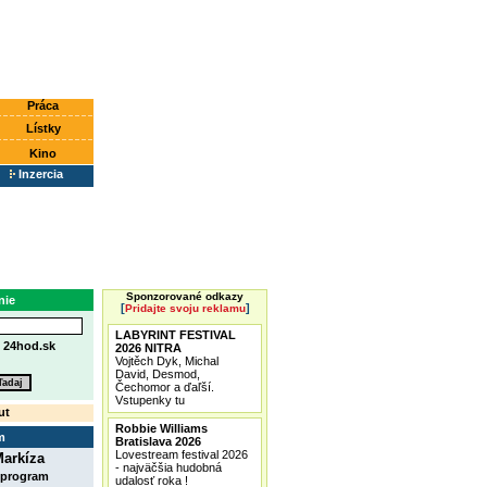
Práca
Lístky
Kino
Inzercia
Sponzorované odkazy
nie
[
]
Pridajte svoju reklamu
LABYRINT FESTIVAL
e
24hod.sk
2026 NITRA
Vojtěch Dyk, Michal
David, Desmod,
Čechomor a ďaľší.
Vstupenky tu
ut
Robbie Williams
m
Bratislava 2026
Lovestream festival 2026
arkíza
- najväčšia hudobná
 program
udalosť roka !