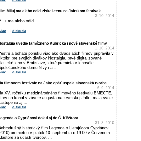
viac
diskusia
ilm Miluj ma alebo odíď získal cenu na Jaltskom festivale
3. 10. 2014
iluj ma alebo odíď
viac
diskusia
ostalgia uvedie famózneho Kubricka i nové slovenské filmy
1. 10. 2014
estrú a bohatú ponuku viac ako dvadsiatich filmov pripravila v
któbri pre svojich divákov Nostalgia, prvé digitalizované
lasické kino v Bratislave, ktoré premieta v kinosále
Spoločenského domu Nivy na ...
viac
diskusia
a filmovom festivale na Jalte opäť uspela slovenská tvorba
6. 9. 2014
Na XV. ročníku medzinárodného filmového festivalu BMECTE,
torý sa konal v závere augusta na krymskej Jalte, mala svoje
astúpenie aj ...
viac
diskusia
egenda o Cypriánovi doletí aj do Č. Kláštora
31. 8. 2010
obrodružný historický film Legenda o Lietajúcom Cypriánovi
(2010) premietnu v piatok 10. septembra o 19:00 v Červenom
láštore za účasti tvorcov. ...