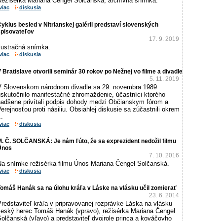
Režisérka Mariana Čengel Solčanská, archívna snímka.
viac
diskusia
yklus besied v Nitrianskej galérii predstaví slovenských
spisovateľov
17. 9. 2019
lustračná snímka.
viac
diskusia
 Bratislave otvorili seminár 30 rokov po Nežnej vo filme a divadle
5. 11. 2019
V Slovenskom národnom divadle sa 29. novembra 1989
uskutočnilo manifestačné zhromaždenie, účastníci ktorého
nadšene privítali podpis dohody medzi Občianskym fórom a
erejnosťou proti násiliu. Obsiahlej diskusie sa zúčastnili okrem
..
viac
diskusia
. Č. SOLČANSKÁ: Je nám ľúto, že sa exprezident nedožil filmu
Únos
7. 10. 2016
Na snímke režisérka filmu Únos Mariana Čengel Solčanská.
viac
diskusia
omáš Hanák sa na úlohu kráľa v Láske na vlásku učil zomierať
23. 6. 2014
redstaviteľ kráľa v pripravovanej rozprávke Láska na vlásku
český herec Tomáš Hanák (vpravo), režisérka Mariana Čengel
olčanská (vľavo) a predstaviteľ dvojrole princa a kováčovho