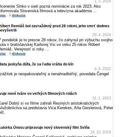
1. 3. 2024
Ocenenie Slnko v sieti pozná nominácie za rok 2023. Ako
nformovala Slovenská filmová a televízna akadémia ...
viac
diskusia
Róbert Remiáš bol zavraždený pred 28 rokmi, jeho smrť dodnes
evyšetrili
29. 4. 2024
 pondelok je to presne 28 rokov, čo zahynul pri výbuchu svojho
uta v bratislavskej Karlovej Vsi vo veku 25 rokov Róbert
emiáš. Verejnosť si roky ...
viac
diskusia
iata jaskyňa dúfa, že sa ľudia vrátia do kín
4. 6. 2022
zážitok je neopakovateľný a nenahraditeľný, povedala Čengel
vuje nové tváre vo veľkých filmových rolách
31. 1. 2023
rel Dobrý si vo filme zahrali Resiných aristokratických
služobníctva sa predstavia Vica Kerekes, Aňa Geislerová, Peter
lč.
utorka Únosu pripravuje nový slovenský film Sviňa
16. 10. 2019