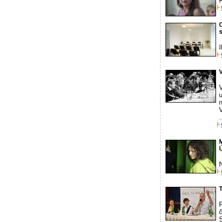
C
I
V
V
.
M
T
P
S