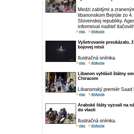
Medzi zabitými a zranený
libanonskom Bejrúte zo 4.
Slovenskej republiky. Age
informoval riaditeľ tlačové
viac
diskusia
Vyšetrovanie preukázalo, ž
bojovej misii
Ilustračná snímka.
viac
diskusia
Libanon vyhlásil štátny sm
Chiracom
Libanonský premiér Saad H
viac
diskusia
Arabské štáty vyzvali na n
do vlasti
Ilustračná snímka.
viac
diskusia