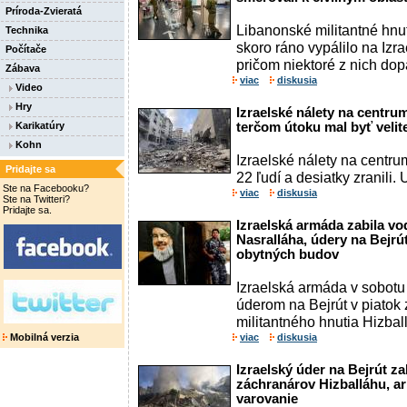
Príroda-Zvieratá
Libanonské militantné hnu
Technika
skoro ráno vypálilo na Izra
Počítače
pričom niektoré z nich dopad
Zábava
viac
diskusia
Video
Hry
Izraelské nálety na centrum
Karikatúry
terčom útoku mal byť velit
Kohn
Izraelské nálety na centrum
Pridajte sa
22 ľudí a desiatky zranili. 
Ste na Facebooku?
viac
diskusia
Ste na Twitteri?
Pridajte sa.
Izraelská armáda zabila v
Nasralláha, údery na Bejrú
obytných budov
Izraelská armáda v sobot
úderom na Bejrút v piatok
militantného hnutia Hizbal
Mobilná verzia
viac
diskusia
Izraelský úder na Bejrút z
záchranárov Hizballáhu, a
varovanie