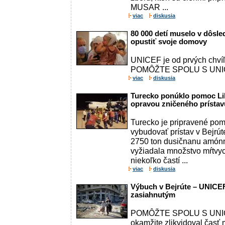
MUSAR ...
viac
diskusia
80 000 detí muselo v dôsle
opustiť svoje domovy
UNICEF je od prvých chv
POMÔŽTE SPOLU S UNICE
viac
diskusia
Turecko ponúklo pomoc L
opravou zničeného prístav
Turecko je pripravené po
vybudovať prístav v Bejrút
2750 ton dusičnanu amónn
vyžiadala množstvo mŕtvyc
niekoľko častí ...
viac
diskusia
Výbuch v Bejrúte – UNICEF
zasiahnutým
POMÔŽTE SPOLU S UNICE
okamžite zlikvidoval časť m