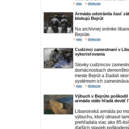
viac
diskusia
Armáda odstránila časť zá
blokujú Bejrút
Na archívnej snímke liban
Bejrúte.
viac
diskusia
Cudzinci zamestnaní v Lib
vykorisťovania
Stovky cudzincov zamestn
domácnostiach demonštrov
meste Bejrút a žiadali sk
systémom ich zamestnávania
viac
diskusia
Výbuch v Bejrúte poškodil v
armáda stále hľadá deväť ľ
Libanonská armáda po m
výbuchu, ktorý otriasol ta
prehľadala viac ako 85-tisí
ďalších stavieb poškodený