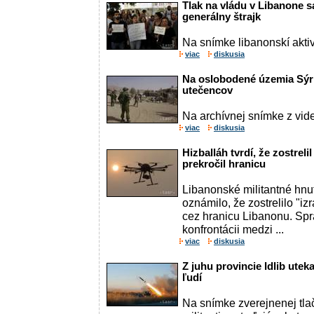
Tlak na vládu v Libanone s
generálny štrajk
Na snímke libanonskí aktivi
viac
diskusia
Na oslobodené územia Sýrie
utečencov
Na archívnej snímke z vide
viac
diskusia
Hizballáh tvrdí, že zostreli
prekročil hranicu
Libanonské militantné hnu
oznámilo, že zostrelilo "izr
cez hranicu Libanonu. Spr
konfrontácii medzi ...
viac
diskusia
Z juhu provincie Idlib utek
ľudí
Na snímke zverejnenej tla