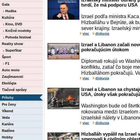
Izraelský minister obrany p
Gala
tvrdí, že má podporu USA
Hudba
Izrael podľa ministra Kac
Kultúra
Hizballáhu v Bejrúte, ak 
Kino, DVD
sever krajiny. Izraelský mi
Knižné novinky
viac
diskusia
Pohoda festival
Reality show
Izrael a Libanon začali no
pokračujúcim útokom
SuperStar
Šport
Diplomati rokujú vo Washi
F1
konfliktu, zatiaľ čo boje m
Auto moto
Hizballáhom pokračujú. Ve
Zaujímavosti
viac
diskusia
Ekológia
Izrael a Libanon sa chysta
Tlačové správy
USA, útoky však pokračuj
Prílohy
Pre ženy
Washington bude od štvrtk
rokovania medzi Izraelom 
Víkend
izraelské nálety v Libanone 
Veda
viac
diskusia
Kariéra
Radíme
Hizballáh vypálil na Izrael 
Hobby
smerovali k civilným oblas