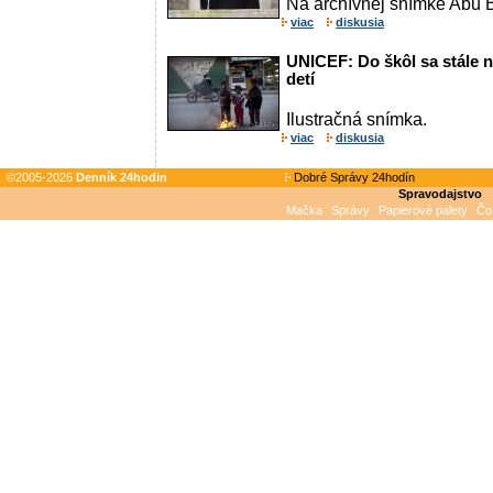
Na archívnej snímke Abu 
viac
diskusia
UNICEF: Do škôl sa stále n
detí
Ilustračná snímka.
viac
diskusia
©2005-2026
Denník 24hodin
Dobré Správy 24hodín
Spravodajstvo
Mačka
Správy
Papierové palety
Čo 