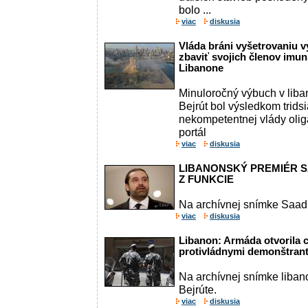
bolo ...
viac
diskusia
Vláda bráni vyšetrovaniu v
zbaviť svojich členov imuni
Libanone
Minuloročný výbuch v li
Bejrút bol výsledkom tridsi
nekompetentnej vlády olig
portál
viac
diskusia
LIBANONSKÝ PREMIÉR S
Z FUNKCIE
Na archívnej snímke Saad 
viac
diskusia
Libanon: Armáda otvorila c
protivládnymi demonštran
Na archívnej snímke liban
Bejrúte.
viac
diskusia