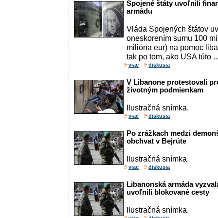
Spojené štáty uvoľnili fi
armádu
Vláda Spojených štátov uv
oneskorením sumu 100 mil
milióna eur) na pomoc lib
tak po tom, ako USA túto ..
viac
diskusia
V Libanone protestovali pr
životným podmienkam
Ilustračná snímka.
viac
diskusia
Po zrážkach medzi demonšt
obchvat v Bejrúte
Ilustračná snímka.
viac
diskusia
Libanonská armáda vyzvala
uvoľnili blokované cesty
Ilustračná snímka.