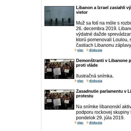
Libanon a Izrael zasiahli 
vietor
Muž sa fotí na móle s roz
26. decembra 2019. Libano
výdatné dažde sprevádzan
ktorú pomenovali Loulou, 
častiach Libanonu záplavy 
viac
diskusia
Demonštranti v Libanone p
proti vláde
Ilustračná snímka.
viac
diskusia
Zasadnutie parlamentu v Li
protestu
Na snímke libanonskí aktiv
podporu rockovej skupiny 
pondelok 29. júla 2019.
viac
diskusia