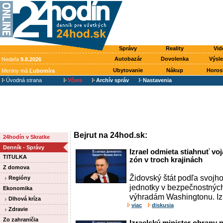
Správy
Reality
Vid
Autobazár
Dovolenka
Výsl
Nedeľa
9.8.2026
Ubytovanie
Nákup
Horos
Meniny má
Ľubomíra
Úvodná strana
Včera
Archív správ
Nastavenia
Bejrut na 24hod.sk:
24hodín v Skratke
Denník - Správy
Izrael odmieta stiahnuť v
TITULKA
zón v troch krajinách
Z domova
Židovský štát podľa svojh
Regióny
jednotky v bezpečnostných
Ekonomika
výhradám Washingtonu. Izr
Dlhová kríza
viac
diskusia
Zdravie
Zo zahraničia