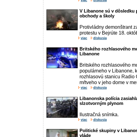
viac
diskusia
V Libanone sú v dôsledku 
obchody a školy
Protivládny demonštrant 
protestu v Bejrúte 18. okt
viac
diskusia
Britského rozhlasového mo
Libanone
Britského rozhlasového m
populárneho v Libanone, k
rozhlasovú stanicu Radio 
mŕtveho v jeho dome v meste
viac
diskusia
Libanonska polícia zasiah
slzotvorným plynom
Ilustračná snímka.
viac
diskusia
Politické skupiny v Libano
vláde