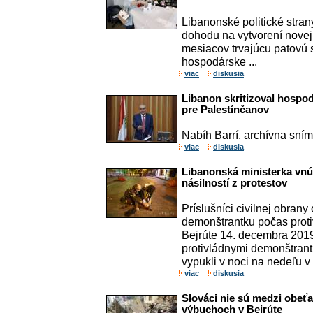
Libanonské politické stran
dohodu na vytvorení novej
mesiacov trvajúcu patovú si
hospodárske ...
viac
diskusia
Libanon skritizoval hospod
pre Palestínčanov
Nabíh Barrí, archívna sním
viac
diskusia
Libanonská ministerka vnút
násilností z protestov
Príslušníci civilnej obrany
demonštrantku počas proti
Bejrúte 14. decembra 201
protivládnymi demonštrant
vypukli v noci na nedeľu v 
viac
diskusia
Slováci nie sú medzi obeť
výbuchoch v Bejrúte