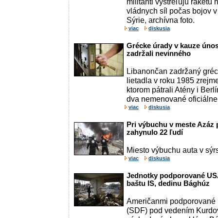
militanti vystreľujú raketu
vládnych síl počas bojov v 
Sýrie, archívna foto.
viac
diskusia
Grécke úrady v kauze únos
zadržali nevinného
Libanončan zadržaný gréc
lietadla v roku 1985 zrejm
ktorom pátrali Atény i Berl
dva nemenované oficiálne 
viac
diskusia
Pri výbuchu v meste Azáz 
zahynulo 22 ľudí
Miesto výbuchu auta v sý
viac
diskusia
Jednotky podporované USA
baštu IS, dedinu Bághúz
Američanmi podporované S
(SDF) pod vedením Kurdov