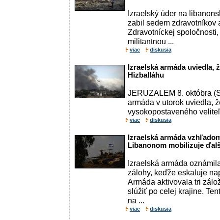
Izraelský úder na libanon
zabil sedem zdravotníkov 
Zdravotníckej spoločnosti,
militantnou ...
viac
diskusia
Izraelská armáda uviedla, ž
Hizballáhu
JERUZALEM 8. októbra (SI
armáda v utorok uviedla, že
vysokopostaveného veliteľa
viac
diskusia
Izraelská armáda vzhľadom 
Libanonom mobilizuje ďalš
Izraelská armáda oznámila
zálohy, keďže eskaluje na
Armáda aktivovala tri zálo
slúžiť po celej krajine. Te
na ...
viac
diskusia