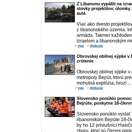
Z Libanonu vypálili na izr
stovky projektilov, úlomky 
autá
Viac ako dvesto projektilov
z libanonského územia. In
armáda. Takmer každodenn
Izraelom a libanonským mil
viac
diskusia
Obrovskej obilnej sýpke v 
zrútenie
Obrovskej obilnej sýpke v 
metropoly Bejrút, ktorú pr
mohutná explózia, hrozí ...
viac
diskusia
Slovensko ponúklo pomoc
Bejrúte, poskytne 18-člen
Slovensko ponúklo vyslať
libanonskom Bejrúte 18-čle
by ho 12 príslušníci Hasi
zboru, ktorí sú členmi pr