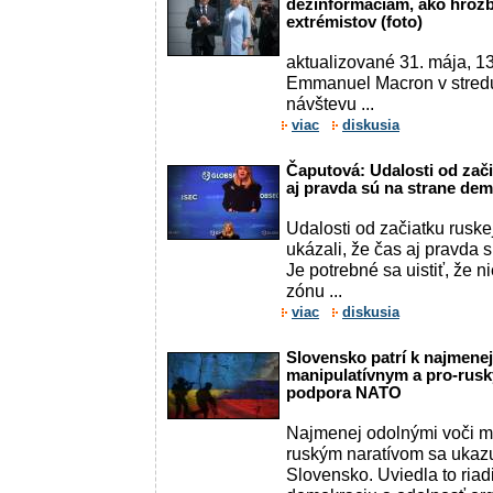
dezinformáciám, ako hrozb
extrémistov (foto)
aktualizované 31. mája, 1
Emmanuel Macron v stredu 
návštevu ...
viac
diskusia
Čaputová: Udalosti od zači
aj pravda sú na strane de
Udalosti od začiatku ruske
ukázali, že čas aj pravda 
Je potrebné sa uistiť, že 
zónu ...
viac
diskusia
Slovensko patrí k najmene
manipulatívnym a pro-ruský
podpora NATO
Najmenej odolnými voči m
ruským naratívom sa ukaz
Slovensko. Uviedla to riad