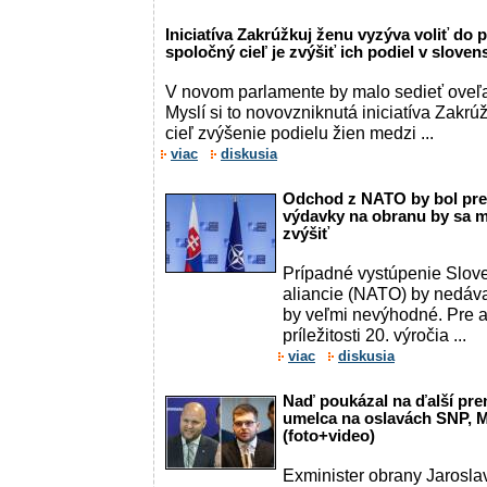
Iniciatíva Zakrúžkuj ženu vyzýva voliť do 
spoločný cieľ je zvýšiť ich podiel v slovens
V novom parlamente by malo sedieť oveľa 
Myslí si to novovzniknutá iniciatíva Zakrúž
cieľ zvýšenie podielu žien medzi ...
viac
diskusia
Odchod z NATO by bol pre
výdavky na obranu by sa 
zvýšiť
Prípadné vystúpenie Slove
aliancie (NATO) by nedáva
by veľmi nevýhodné. Pre a
príležitosti 20. výročia ...
viac
diskusia
Naď poukázal na ďalší pre
umelca na oslavách SNP, M
(foto+video)
Exminister obrany Jarosla