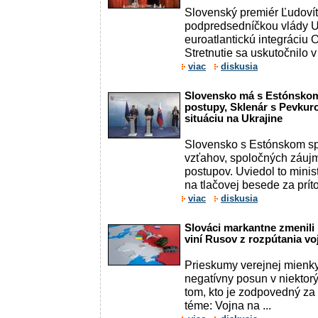
Slovenský premiér Ľudovít
podpredsedníčkou vlády U
euroatlantickú integráciu
Stretnutie sa uskutočnilo v 
viac
diskusia
Slovensko má s Estónskom
postupy, Sklenár s Pevkur
situáciu na Ukrajine
Slovensko s Estónskom s
vzťahov, spoločných záuj
postupov. Uviedol to minis
na tlačovej besede za príto
viac
diskusia
Slováci markantne zmenili 
viní Rusov z rozpútania vo
Prieskumy verejnej mienk
negatívny posun v niektor
tom, kto je zodpovedný za 
téme: Vojna na ...