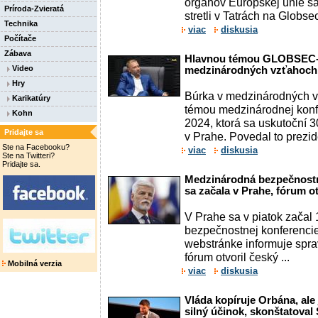
orgánov Európskej únie sa
Príroda-Zvieratá
stretli v Tatrách na Globse
Technika
viac
diskusia
Počítače
Zábava
Hlavnou témou GLOBSEC-u
Video
medzinárodných vzťahoch, 
Hry
Búrka v medzinárodných 
Karikatúry
témou medzinárodnej ko
Kohn
2024, ktorá sa uskutoční 3
Pridajte sa
v Prahe. Povedal to prezi
Ste na Facebooku?
viac
diskusia
Ste na Twitteri?
Pridajte sa.
Medzinárodná bezpečnost
sa začala v Prahe, fórum ot
V Prahe sa v piatok začal
bezpečnostnej konferencie
webstránke informuje spra
fórum otvoril český ...
Mobilná verzia
viac
diskusia
Vláda kopíruje Orbána, al
silný účinok, skonštatoval