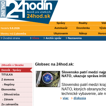
Správy
Reality
Vid
Autobazár
Dovolenka
Výsl
Nedeľa
9.8.2026
Ubytovanie
Nákup
Horos
Meniny má
Ľubomíra
Úvodná strana
Včera
Archív správ
Nastavenia
Globsec na 24hod.sk:
24hodín v Skratke
Denník - Správy
Slovensko patrí medzi najp
TITULKA
NATO, ukazuje správa inšt
Z domova
Slovensko patrí medzi kra
Regióny
NATO, ktorých obranyscho
Ekonomika
technické vybavenie, ale n
Dlhová kríza
viac
diskusia
Zdravie
Zo zahraničia