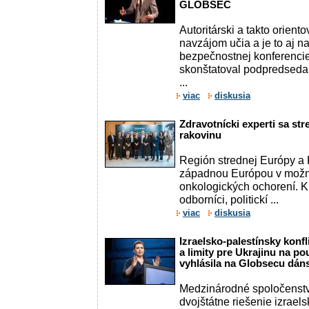
GLOBSEC
Autoritárski a takto oriento
navzájom učia a je to aj 
bezpečnostnej konferencie
skonštatoval podpredseda
...
viac
diskusia
Zdravotnícki experti sa stre
rakovinu
Región strednej Európy a 
západnou Európou v možno
onkologických ochorení. Kľ
odborníci, politickí ...
viac
diskusia
Izraelsko-palestínsky konfl
a limity pre Ukrajinu na pou
vyhlásila na Globsecu dán
Medzinárodné spoločenstvo
dvojštátne riešenie izraels