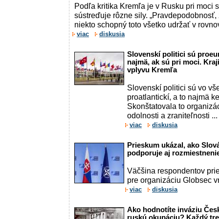
Podľa kritika Kremľa je v Rusku pri moci 
sústreďuje rôzne sily. „Pravdepodobnosť, 
niekto schopný toto všetko udržať v rovnov
viac
diskusia
Slovenskí politici sú proeu
najmä, ak sú pri moci. Kra
vplyvu Kremľa
Slovenskí politici sú vo v
proatlantickí, a to najmä k
Skonštatovala to organiz
odolnosti a zraniteľnosti ...
viac
diskusia
Prieskum ukázal, ako Slov
podporuje aj rozmiestneni
Väčšina respondentov pri
pre organizáciu Globsec v
viac
diskusia
Ako hodnotíte inváziu Čes
ruskú okupáciu? Každý tre