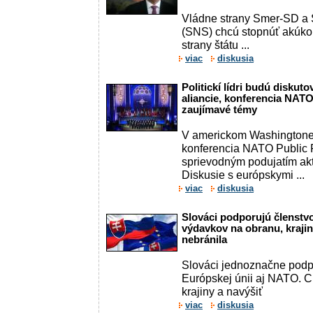
Vládne strany Smer-SD a 
(SNS) chcú stopnúť akúko
strany štátu ...
viac
diskusia
Politickí lídri budú diskut
aliancie, konferencia NATO
zaujímavé témy
V americkom Washingtone 
konferencia NATO Public F
sprievodným podujatím akt
Diskusie s európskymi ...
viac
diskusia
Slováci podporujú členstvo
výdavkov na obranu, kraji
nebránila
Slováci jednoznačne podp
Európskej únii aj NATO. C
krajiny a navýšiť
viac
diskusia