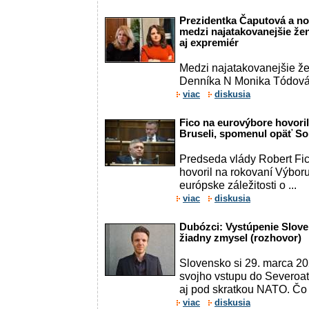
Prezidentka Čaputová a no
medzi najatakovanejšie ženy
aj expremiér
Medzi najatakovanejšie že
Denníka N Monika Tódová 
viac
diskusia
Fico na eurovýbore hovoril
Bruseli, spomenul opäť So
Predseda vlády Robert Fic
hovoril na rokovaní Výbor
európske záležitosti o ...
viac
diskusia
Dubózci: Vystúpenie Slov
žiadny zmysel (rozhovor)
Slovensko si 29. marca 20
svojho vstupu do Severoatl
aj pod skratkou NATO. Čo j
viac
diskusia