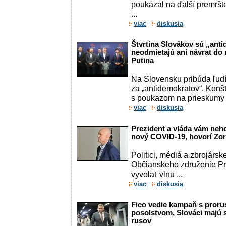
poukázal na ďalší premršt
...
viac
diskusia
Štvrtina Slovákov sú „anti
neodmietajú ani návrat do r
Putina
Na Slovensku pribúda ľudí
za „antidemokratov“. Konšt
s poukazom na prieskumy A
viac
diskusia
Prezident a vláda vám neho
nový COVID-19, hovorí Zor
Politici, médiá a zbrojársk
Občianskeho združenie Pr
vyvolať vlnu ...
viac
diskusia
Fico vedie kampaň s pror
posolstvom, Slováci majú 
rusov