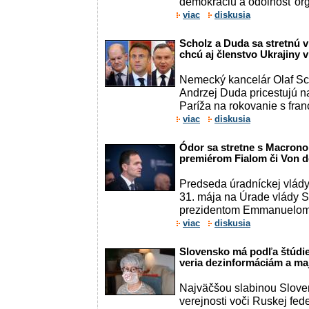
demokraciu a odolnosť or
viac
diskusia
Scholz a Duda sa stretnú v
chcú aj členstvo Ukrajiny
Nemecký kancelár Olaf Sch
Andrzej Duda pricestujú n
Paríža na rokovanie s fra
viac
diskusia
Ódor sa stretne s Macrono
premiérom Fialom či Von 
Predseda úradníckej vlády
31. mája na Úrade vlády S
prezidentom Emmanuelo
viac
diskusia
Slovensko má podľa štúdi
veria dezinformáciám a ma
Najväčšou slabinou Slove
verejnosti voči Ruskej fed