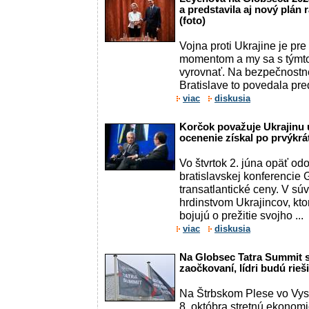
a predstavila aj nový plán
(foto)
Vojna proti Ukrajine je p
momentom a my sa s tým
vyrovnať. Na bezpečnostne
Bratislave to povedala pre
viac
diskusia
Korčok považuje Ukrajinu 
ocenenie získal po prvýkrát
Vo štvrtok 2. júna opäť od
bratislavskej konferenci
transatlantické ceny. V súv
hrdinstvom Ukrajincov, kto
bojujú o prežitie svojho ...
viac
diskusia
Na Globsec Tatra Summit s
zaočkovaní, lídri budú rie
Na Štrbskom Plese vo Vyso
8. októbra stretnú ekonomick