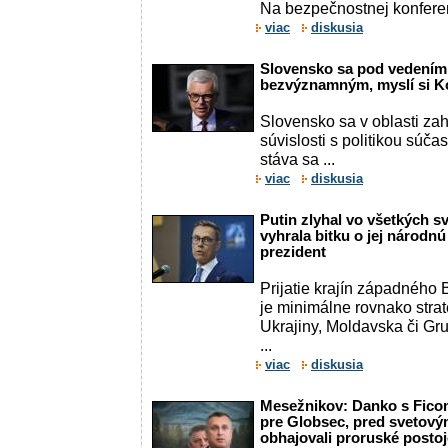
Na bezpečnostnej konfere
viac
diskusia
Slovensko sa pod vedením F
bezvýznamným, myslí si K
Slovensko sa v oblasti zahr
súvislosti s politikou súča
stáva sa ...
viac
diskusia
Putin zlyhal vo všetkých sv
vyhrala bitku o jej národnú 
prezident
Prijatie krajín západného
je minimálne rovnako strat
Ukrajiny, Moldavska či Gr
...
viac
diskusia
Mesežnikov: Danko s Ficom
pre Globsec, pred svetovým
obhajovali proruské postoj