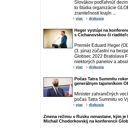
Slovákov podľahnúť dezin
to štúdia organizácie GL
zraniteľnosti krajín ...
viac
diskusia
Heger vystúpi na konferenc
s Cichanovskou či riadi
Premiér Eduard Heger (OĽ
(3. júna) zúčastní na bezp
Globsec 2022 Bratislava 
niektorých panelov a absolv
viac
diskusia
Počas Tatra Summitu rokov
generálnym tajomníkom 
Minister zahraničných vec
počas Tatra Summitu vo Vy
viac
diskusia
Zmena režimu v Rusku nenastane, kým je P
Michail Chodorkovskij na konferencii Glob