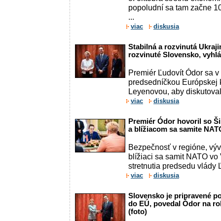
popoludní sa tam začne 10.
...
viac
diskusia
Stabilná a rozvinutá Ukraj
rozvinuté Slovensko, vyhlá
Premiér Ľudovít Ódor sa v s
predsedníčkou Európskej 
Leyenovou, aby diskutovali 
viac
diskusia
Premiér Ódor hovoril so Š
a blížiacom sa samite NATO
Bezpečnosť v regióne, výv
blížiaci sa samit NATO vo 
stretnutia predsedu vlády Ľ
viac
diskusia
Slovensko je pripravené p
do EÚ, povedal Ódor na ro
(foto)