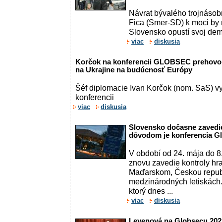
Návrat bývalého trojnáso
Fica (Smer-SD) k moci by 
Slovensko opustí svoj demo
viac
diskusia
Korčok na konferencii GLOBSEC prehovorí
na Ukrajine na budúcnosť Európy
Šéf diplomacie Ivan Korčok (nom. SaS) vy
konferencii
viac
diskusia
Slovensko dočasne zavedie
dôvodom je konferencia G
V období od 24. mája do 
znovu zavedie kontroly hr
Maďarskom, Českou repub
medzinárodných letiskách.
ktorý dnes ...
viac
diskusia
Leyenová na Globsecu 2023 