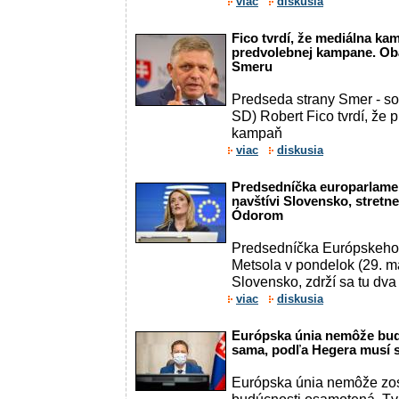
viac
diskusia
Fico tvrdí, že mediálna k
predvolebnej kampane. Ob
Smeru
Predseda strany Smer - s
SD) Robert Fico tvrdí, že
kampaň
viac
diskusia
Predsedníčka europarlame
navštívi Slovensko, stretn
Ódorom
Predsedníčka Európskeho
Metsola v pondelok (29. m
Slovensko, zdrží sa tu dva .
viac
diskusia
Európska únia nemôže bud
sama, podľa Hegera musí s
Európska únia nemôže zos