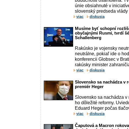
budúcnosti osamotená. Tvrd
únie obsiahnuté v iniciat
slovenský predseda vlády
viac
diskusia
Musíme byť schopní rozli
obyčajnými Rusmi, tvrdí šé
Schallenberg
Rakúsko je vojensky neutr
neutrálne, pokiaľ ide o h
konferencii Globsec v Brati
rakúsky minister zahraniči
viac
diskusia
Slovensko sa nachádza v re
premiér Heger
Slovensko sa nachádza v r
ho dôležité reformy. Uvied
Eduard Heger počas tlačove
viac
diskusia
Čaputová a Macron rokovali 