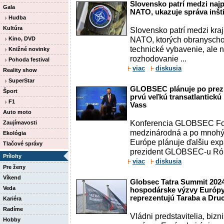
Slovensko patrí medzi najp
Gala
NATO, ukazuje správa inšt
Hudba
Kultúra
Slovensko patrí medzi kra
NATO, ktorých obranyscho
Kino, DVD
technické vybavenie, ale
Knižné novinky
rozhodovanie ...
Pohoda festival
viac
diskusia
Reality show
SuperStar
GLOBSEC plánuje po prez
Šport
prvú veľkú transatlantickú 
F1
Vass
Auto moto
Konferencia GLOBSEC For
Zaujímavosti
medzinárodná a po mnohých
Ekológia
Európe plánuje ďalšiu exp
Tlačové správy
prezident GLOBSEC-u Róbe
Prílohy
viac
diskusia
Pre ženy
Víkend
Globsec Tatra Summit 2024 
Veda
hospodárske výzvy Európy
reprezentujú Taraba a Dru
Kariéra
Radíme
Vládni predstavitelia, biznis
Hobby