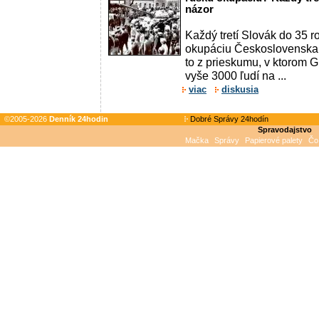
názor
Každý tretí Slovák do 35 
okupáciu Československa 
to z prieskumu, v ktorom 
vyše 3000 ľudí na ...
viac
diskusia
©2005-2026
Denník 24hodin
Dobré Správy 24hodín
Spravodajstvo
Mačka
Správy
Papierové palety
Čo 