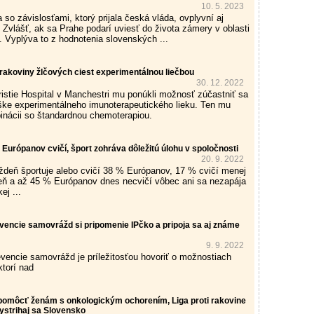
10. 5. 2023
so závislosťami, ktorý prijala česká vláda, ovplyvní aj
 Zvlášť, ak sa Prahe podarí uviesť do života zámery v oblasti
y. Vyplýva to z hodnotenia slovenských ...
 z rakoviny žlčových ciest experimentálnou liečbou
30. 12. 2022
istie Hospital v Manchestri mu ponúkli možnosť zúčastniť sa
úške experimentálneho imunoterapeutického lieku. Ten mu
inácii so štandardnou chemoterapiou.
Európanov cvičí, šport zohráva dôležitú úlohu v spoločnosti
20. 9. 2022
ždeň športuje alebo cvičí 38 % Európanov, 17 % cvičí menej
eň a až 45 % Európanov dnes necvičí vôbec ani sa nezapája
ej ...
vencie samovrážd si pripomenie IPčko a pripoja sa aj známe
9. 9. 2022
vencie samovrážd je príležitosťou hovoriť o možnostiach
torí nad
omôcť ženám s onkologickým ochorením, Liga proti rakovine
ystrihaj sa Slovensko