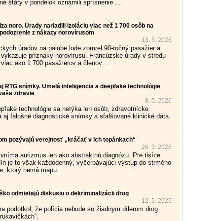
né štáty v pondelok oznámili sprísnenie ...
za noro. Úrady nariadili izoláciu viac než 1 700 osôb na
e podozrenie z nákazy norovírusom
13. 5. 2026
ckych úradov na palube lode zomrel 90-ročný pasažier a
dí vykazuje príznaky norovírusu. Francúzske úrady v stredu
iu viac ako 1 700 pasažierov a členov ...
 aj RTG snímky. Umelá inteligencia a deepfake technológie
vaša zdravie
8. 5. 2026
pfake technológie sa netýka len osôb, zdravotnícke
a aj falošné diagnostické snímky a sfalšované klinické dáta.
om pozývajú verejnosť „kráčať v ich topánkach“
26. 3. 2026
 vníma autizmus len ako abstraktnú diagnózu. Pre tisíce
ín je to však každodenný, vyčerpávajúci výstup do strmého
e, ktorý nemá mapu.
ško odmietajú diskusiu o dekriminalizácii drog
12. 5. 2025
tra podotkol, že polícia nebude so žiadnym dílerom drog
rukavičkách“.