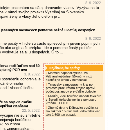
8. 9. 2022
ickým pacientom sa dá aj darovaním vlasov. Vyzýva na to
ine v rámci svojho projektu Vystrihaj sa Slovensko.
ipaví ženy o vlasy Jeho cieľom je ...
 v jesenných mesiacoch pomerne bežná u detí aj dospelých.
8. 9. 2022
emné pocity v hrdle sú často sprievodným javom popri iných
ôb ako angína či chrípka. Ide o pomerne častý problém
e vyskytuje sa aj u dospelých. O to ...
íctva radí ľuďom nad 60
Najčítanejšie správy
zplatný PCR test
Medveď napadol cyklistu vo
3. 8. 2022
Valčianskej doline. 55-ročný muž
potvrdeniu ochorenia je
skončil po útoku v nemocnici
 možné omnoho
Trnavský samosprávny kraj po
asadiť vhodnú liečbu.
proteste prokurátora zrejme upraví
počet poslancov pre ďalšie obdobie
Mladíci, ktorí brutálne napadli taxikára
v Seredi, čelia obvineniu z pokusu o
e sa objavia ďalšie
vraždu – FOTO
opičími kiahňami
Zberný dvor v Dúbravke využilo za
22. 5. 2022
rok takmer 15-tisíc ľudí, odovzdali viac
ako 1 600 ton odpadu
vyčajne nie sú smrteľné,
prejavujú horúčkou,
ov, opuchom
zlín, zimomriavkami,