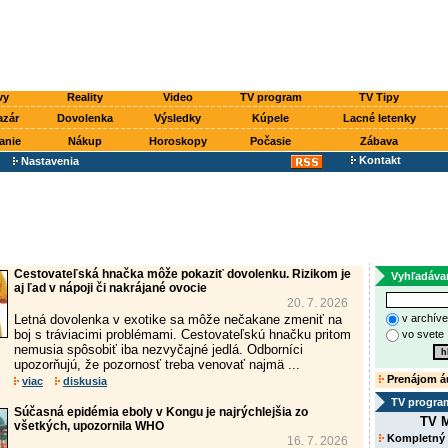
vy
Reality
Video
TV program
TV Tipy
azár
Dovolenka
Výsledky
Kúpele
Lacné letenky
anie
Nákup
Horoskopy
Počasie
Zábava
Kontakt
Nastavenia
Cestovateľská hnačka môže pokaziť dovolenku. Rizikom je
Vyhľadáva
aj ľad v nápoji či nakrájané ovocie
20. 7. 2026
Letná dovolenka v exotike sa môže nečakane zmeniť na
v archív
boj s tráviacimi problémami. Cestovateľskú hnačku pritom
vo svete
nemusia spôsobiť iba nezvyčajné jedlá. Odborníci
upozorňujú, že pozornosť treba venovať najmä ...
Prenájom á
viac
diskusia
TV progra
Súčasná epidémia eboly v Kongu je najrýchlejšia zo
TV M
všetkých, upozornila WHO
Kompletný
16. 7. 2026