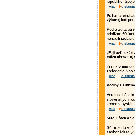
republike. Spoje
viac
diskusia
Po hante prichád
výletnej lodi pr
Podľa zdravotní
približne 50 ľu
nariadili izolác
viac
diskusia
„Fejkoví“ lekári
môžu ohroziť aj 
Zneužívanie dee
zariadenia hlási
viac
diskusia
Rodiny s autizm
Verejnosť často
slovenských rod
kopca v systém
viac
diskusia
Šutaj Eštok a Ša
Šéf rezortu vnú
zaobchádzať „v 