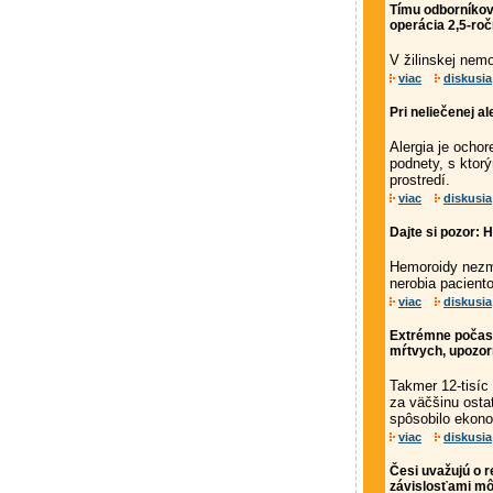
Tímu odborníkov 
operácia 2,5-roč
V žilinskej nemo
viac
diskusia
Pri neliečenej al
Alergia je ocho
podnety, s ktor
prostredí.
viac
diskusia
Dajte si pozor:
Hemoroidy nezmi
nerobia paciento
viac
diskusia
Extrémne počasie
mŕtvych, upozo
Takmer 12-tisíc
za väčšinu osta
spôsobilo ekono
viac
diskusia
Česi uvažujú o r
závislosťami mô