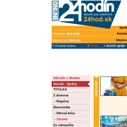
Sprá
Autob
Pondelok
10.8.2026
Ubytov
Meniny má
Vavrinec
Úvodná strana
Včera
Archív správ
24hodín v Skratke
Denník - Správy
TITULKA
Z domova
Regióny
Ekonomika
Dlhová kríza
Zdravie
Zo zahraničia