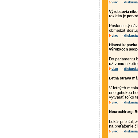
viac
diskusia
Výrobcovia nikot
toxicita je potv
Poslanecký návr
obmedziť dostup
viac
diskusia
Hlavná kapacita 
výrobkoch podpo
Do parlamentu b
užívaniu nikotí
viac
diskusia
Letná strava má 
V letných mesia
energetickou ho
vytvárať toľko t
viac
diskusia
Neurochirurg: Bo
Lekár priblížil,
na preťaženie či
viac
diskusia