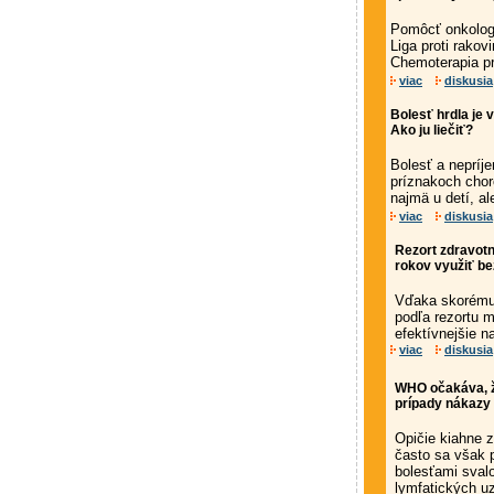
Pomôcť onkolog
Liga proti rakov
Chemoterapia pr
viac
diskusia
Bolesť hrdla je
Ako ju liečiť?
Bolesť a nepríj
príznakoch chor
najmä u detí, al
viac
diskusia
Rezort zdravotn
rokov využiť be
Vďaka skorému 
podľa rezortu
efektívnejšie n
viac
diskusia
WHO očakáva, ž
prípady nákazy 
Opičie kiahne z
často sa však 
bolesťami sval
lymfatických u