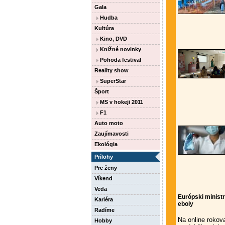
Gala
Hudba
Kultúra
Kino, DVD
Knižné novinky
Pohoda festival
Reality show
SuperStar
Šport
MS v hokeji 2011
F1
Auto moto
Zaujímavosti
Ekológia
Prílohy
Pre ženy
Víkend
Veda
Európski ministr
Kariéra
eboly
Radíme
Na online rokova
Hobby