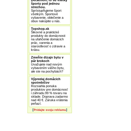
Decathlon, to sú všetky
športy pod jednou
strechou.
Sprístupňujeme šport
všetkým. Športové
vybavenie, oblečenie a
obuv nakúpite u nás.
Topshop.sk
Šikovné a praktické
produkty do domácnosti
na uľahčenie domácich
prác, varenia a
starostlivosť o zdravie a
krásu.
Zmeňte dizajn bytu v
pár krokoch
Uvažujete nad novým
vybavením vášho bytu,
ale ste na pochybách?
Výpredaj domácich
spotrebičov
Rozsiahla ponuka
produktov pre domácnosť
i záhradu.99 % tovaru na
sklade. Doprava zadarmo
nad 40 €. Záruka vrátenia
peňazí.
[
]
Pridajte svoju reklamu