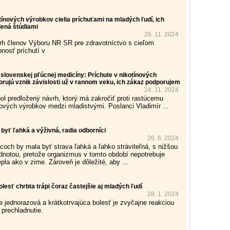
ínových výrobkov cielia príchuťami na mladých ľudí, ich
rdená štúdiami
26. 11. 2024
h členov Výboru NR SR pre zdravotníctvo s cieľom
nosť príchutí v
slovenskej pľúcnej medicíny: Príchute v nikotínových
rujú vznik závislosti už v rannom veku, ich zákaz podporujem
24. 11. 2024
ol predložený návrh, ktorý má zakročiť proti rastúcemu
nových výrobkov medzi mladistvými. Poslanci Vladimír ...
byť ľahká a výživná, radia odborníci
26. 6. 2024
coch by mala byť strava ľahká a ľahko stráviteľná, s nižšou
dnotou, pretože organizmus v tomto období nepotrebuje
epla ako v zime. Zároveň je dôležité, aby ...
lesť chrbta trápi čoraz častejšie aj mladých ľudí
28. 1. 2024
 že jednorazová a krátkotrvajúca bolesť je zvyčajne reakciou
 prechladnutie.