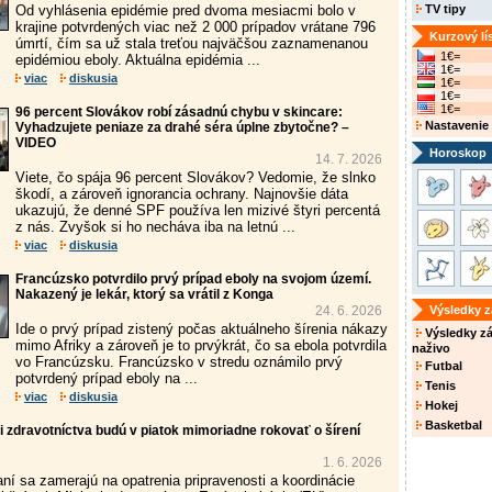
Od vyhlásenia epidémie pred dvoma mesiacmi bolo v
TV tipy
krajine potvrdených viac než 2 000 prípadov vrátane 796
Kurzový lí
úmrtí, čím sa už stala treťou najväčšou zaznamenanou
1€=
epidémiou eboly. Aktuálna epidémia ...
1€=
viac
diskusia
1€=
1€=
1€=
96 percent Slovákov robí zásadnú chybu v skincare:
Nastavenie
Vyhadzujete peniaze za drahé séra úplne zbytočne? –
VIDEO
Horoskop
14. 7. 2026
Viete, čo spája 96 percent Slovákov? Vedomie, že slnko
škodí, a zároveň ignorancia ochrany. Najnovšie dáta
ukazujú, že denné SPF používa len mizivé štyri percentá
z nás. Zvyšok si ho necháva iba na letnú ...
viac
diskusia
Francúzsko potvrdilo prvý prípad eboly na svojom území.
Nakazený je lekár, ktorý sa vrátil z Konga
24. 6. 2026
Výsledky 
Ide o prvý prípad zistený počas aktuálneho šírenia nákazy
Výsledky z
mimo Afriky a zároveň je to prvýkrát, čo sa ebola potvrdila
naživo
vo Francúzsku. Francúzsko v stredu oznámilo prvý
Futbal
potvrdený prípad eboly na ...
Tenis
viac
diskusia
Hokej
Basketbal
i zdravotníctva budú v piatok mimoriadne rokovať o šírení
1. 6. 2026
ní sa zamerajú na opatrenia pripravenosti a koordinácie