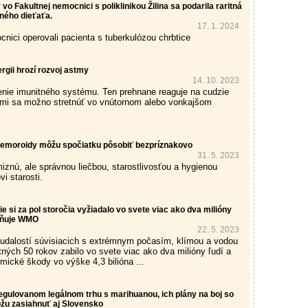
vo Fakultnej nemocnici s poliklinikou Žilina sa podarila raritná
ného dieťaťa.
17. 1. 2024
cnici operovali pacienta s tuberkulózou chrbtice
ergii hrozí rozvoj astmy
14. 10. 2023
renie imunitného systému. Ten prehnane reaguje na cudzie
ými sa možno stretnúť vo vnútornom alebo vonkajšom
 Hemoroidy môžu spočiatku pôsobiť bezpríznakovo
31. 5. 2023
znú, ale správnou liečbou, starostlivosťou a hygienou
vi starosti.
 si za pol storočia vyžiadalo vo svete viac ako dva milióny
rňuje WMO
22. 5. 2023
 udalostí súvisiacich s extrémnym počasím, klímou a vodou
tných 50 rokov zabilo vo svete viac ako dva milióny ľudí a
mické škody vo výške 4,3 bilióna ...
egulovanom legálnom trhu s marihuanou, ich plány na boj so
žu zasiahnuť aj Slovensko