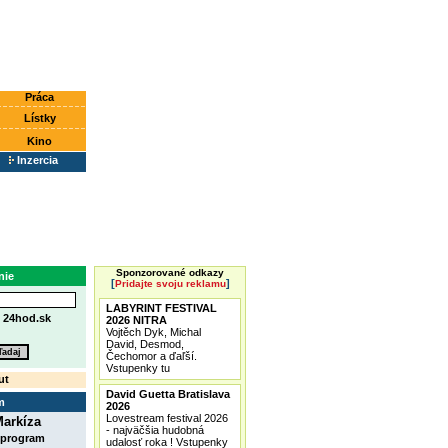
Práca
Lístky
Kino
Inzercia
Sponzorované odkazy
nie
[
]
Pridajte svoju reklamu
LABYRINT FESTIVAL
e
24hod.sk
2026 NITRA
Vojtěch Dyk, Michal
David, Desmod,
Čechomor a ďaľší.
Vstupenky tu
ut
David Guetta Bratislava
m
2026
Lovestream festival 2026
arkíza
- najväčšia hudobná
 program
udalosť roka ! Vstupenky