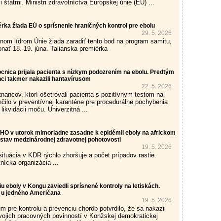
štátmi. Ministri zdravotníctva Európskej únie (EU) ...
rka žiada EÚ o sprísnenie hraničných kontrol pre ebolu
29. 5. 2026
anom lídrom Únie žiada zaradiť tento bod na program samitu,
onať 18.-19. júna. Talianska premiérka
nica prijala pacienta s nízkym podozrením na ebolu. Predtým
nci takmer nakazili hantavírusom
22. 5. 2026
ancov, ktorí ošetrovali pacienta s pozitívnym testom na
nčilo v preventívnej karanténe pre procedurálne pochybenia
 likvidácii moču. Univerzitná ...
HO v utorok mimoriadne zasadne k epidémii eboly na africkom
í stav medzinárodnej zdravotnej pohotovosti
19. 5. 2026
tuácia v KDR rýchlo zhoršuje a počet prípadov rastie.
nícka organizácia ...
 eboly v Kongu zaviedli sprísnené kontroly na letiskách.
l u jedného Američana
19. 5. 2026
m pre kontrolu a prevenciu chorôb potvrdilo, že sa nakazil
vojich pracovných povinností v Konžskej demokratickej