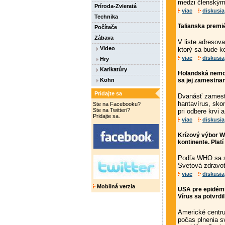
medzi členskými 
Príroda-Zvieratá
viac
diskusia
Technika
Talianska premié
Počítače
Zábava
V liste adresov
Video
ktorý sa bude k
viac
diskusia
Hry
Karikatúry
Holandská nemoc
Kohn
sa jej zamestna
Pridajte sa
Dvanásť zamestn
hantavírus, sko
Ste na Facebooku?
Ste na Twitteri?
pri odbere krvi a
Pridajte sa.
viac
diskusia
Krízový výbor W
kontinente. Plat
Podľa WHO sa si
Svetová zdravot
viac
diskusia
Mobilná verzia
USA pre epidémiu
Vírus sa potvrdi
Americké centru
počas plnenia s