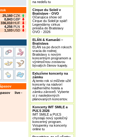
na nedeľu tu
Cirque du Soleil v
stok
Bratislave - OVO
25,160
CZK
Očarujúca show od
0,843
GBP
Cirque du Soleil je späť!
336,010
HUF
Legendárny cirkus
4,256
PLN
prináša do Bratislavy
1,103
USD
OVO - 2026
ELÁN & Kamaráti –
Bratislava
ELÁN sa po dvoch rokoch
vracia do rodnej
Bratislavy s novým
koncertným programom a
výnimočnou zostavou
bývalých členov kapely.
Exluzívne koncerty na
zámku
Aj tento rok si môžete užiť
koncerty na nádvorí
zápasov
nádherného hotela a
zámku zároveň. Vyberte
ápasov live -
si z nasledovných
plánovaných koncertov.
Koncerty IMT SMILE a
PUĽS 2026
IMT SMILE a PUĽS
chystajú nový spoločný
koncertný program.
Vstupenky na koncerty
online tu