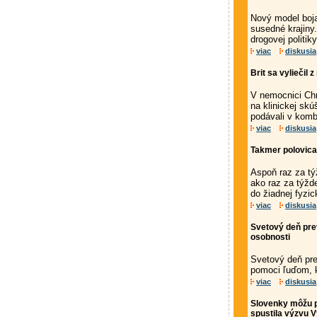
Nový model boja 
susedné krajiny.
drogovej politik
viac
diskusia
Brit sa vyliečil
V nemocnici Chr
na klinickej sk
podávali v komb
viac
diskusia
Takmer polovica 
Aspoň raz za tý
ako raz za týžd
do žiadnej fyzick
viac
diskusia
Svetový deň pre
osobnosti
Svetový deň pre
pomoci ľuďom, k
viac
diskusia
Slovenky môžu p
spustila výzvu V