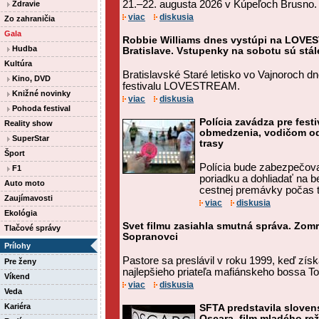
21.–22. augusta 2026 v Kúpeľoch Brusno.
Zdravie
viac
diskusia
Zo zahraničia
Gala
Robbie Williams dnes vystúpi na LOVES
Hudba
Bratislave. Vstupenky na sobotu sú stá
Kultúra
Bratislavské Staré letisko vo Vajnoroch 
Kino, DVD
festivalu LOVESTREAM.
Knižné novinky
viac
diskusia
Pohoda festival
Polícia zavádza pre fes
Reality show
obmedzenia, vodičom od
SuperStar
trasy
Šport
Polícia bude zabezpečov
F1
poriadku a dohliadať na 
Auto moto
cestnej premávky počas tr
Zaujímavosti
viac
diskusia
Ekológia
Svet filmu zasiahla smutná správa. Zomre
Tlačové správy
Sopranovci
Prílohy
Pastore sa preslávil v roku 1999, keď zís
Pre ženy
najlepšieho priateľa mafiánskeho bossa T
Víkend
viac
diskusia
Veda
Kariéra
SFTA predstavila slove
Oscara, film mladého rež