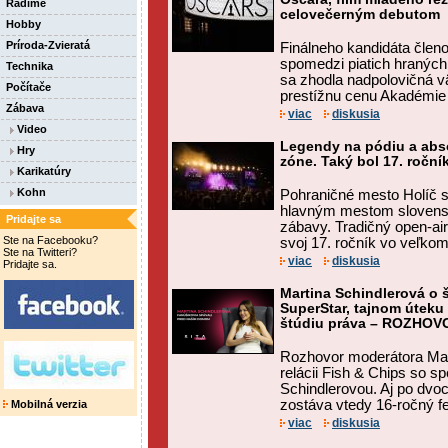
Radíme
celovečerným debutom
Hobby
Príroda-Zvieratá
Finálneho kandidáta členo
spomedzi piatich hraných
Technika
sa zhodla nadpolovičná vä
Počítače
prestížnu cenu Akadémie 
Zábava
viac
diskusia
Video
Legendy na pódiu a abs
Hry
zóne. Taký bol 17. roční
Karikatúry
Kohn
Pohraničné mesto Holíč s
hlavným mestom slovens
Pridajte sa
zábavy. Tradičný open-air 
Ste na Facebooku?
svoj 17. ročník vo veľkom 
Ste na Twitteri?
viac
diskusia
Pridajte sa.
Martina Schindlerová o š
SuperStar, tajnom úteku 
štúdiu práva – ROZHOV
Rozhovor moderátora Mat
relácii Fish & Chips so 
Schindlerovou. Aj po dvo
zostáva vtedy 16-ročný fe
Mobilná verzia
viac
diskusia