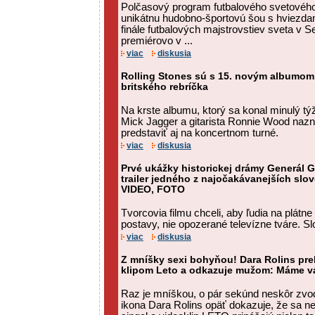
Polčasový program futbalového svetového
unikátnu hudobno-športovú šou s hviezda
finále futbalových majstrovstiev sveta v 
premiérovo v ...
viac
diskusia
Rolling Stones sú s 15. novým albumom
britského rebríčka
Na krste albumu, ktorý sa konal minulý t
Mick Jagger a gitarista Ronnie Wood nazna
predstaviť aj na koncertnom turné.
viac
diskusia
Prvé ukážky historickej drámy Generál Go
trailer jedného z najočakávanejších slo
VIDEO, FOTO
Tvorcovia filmu chceli, aby ľudia na plátne
postavy, nie opozerané televízne tváre. Sl
viac
diskusia
Z mníšky sexi bohyňou! Dara Rolins pr
klipom Leto a odkazuje mužom: Máme vá
Raz je mníškou, o pár sekúnd neskôr zvo
ikona Dara Rolins opäť dokazuje, že sa ne