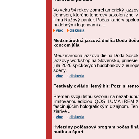
Vo veku 94 rokov zomrel americký jazzov
Johnson, ktorého tenorový saxofón znel v 
filmu Ružový panter. Počas kariéry spolu
hudobnými legendami a ...
viac
diskusia
Medzinárodná jazzová dielňa Doda Šošok
koncom júla
Medzinárodná jazzová dielňa Doda Šošok
jazzový workshop na Slovensku, prinesie 
júla 2026 špičkových hudobníkov z európsk
scény.
viac
diskusia
Festivaly ovládol letný hit: Pozri si tent
Premeň svoju letnú sezónu na nezabudnut
limitovanou edíciou IQOS ILUMA i REMIX,
fascinujúcim holografickým dizajnom. Ten
žiarivé ...
viac
diskusia
Hviezdny polčasový program počas finál
hudbu a šport