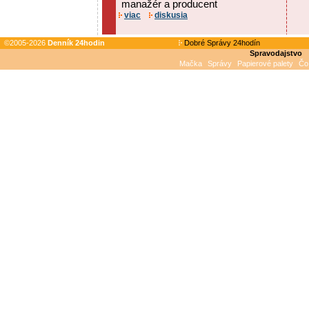
manažér a producent
viac
diskusia
©2005-2026
Denník 24hodin
Dobré Správy 24hodín
Spravodajstvo
Mačka
Správy
Papierové palety
Čo 