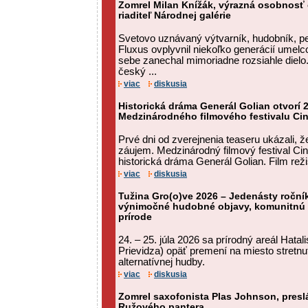
Zomrel Milan Knížák, výrazná osobnosť
riaditeľ Národnej galérie
Svetovo uznávaný výtvarník, hudobník, pe
Fluxus ovplyvnil niekoľko generácií umelc
sebe zanechal mimoriadne rozsiahle dielo
český ...
viac
diskusia
Historická dráma Generál Golian otvorí 2
Medzinárodného filmového festivalu Ci
Prvé dni od zverejnenia teaseru ukázali, ž
záujem. Medzinárodný filmový festival Ci
historická dráma Generál Golian. Film rež
viac
diskusia
Tužina Gro(o)ve 2026 – Jedenásty ročník
výnimočné hudobné objavy, komunitnú a
prírode
24. – 25. júla 2026 sa prírodný areál Hatal
Prievidza) opäť premení na miesto stretnut
alternatívnej hudby.
viac
diskusia
Zomrel saxofonista Plas Johnson, preslá
Ružového pantera