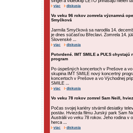
singel a videoklip LETO prinášajú nielen tan
viac
diskusia
Vo veku 96 rokov zomrela významná ope
Smyčková
Jarmila Smyčková sa narodila 14. decembr
je dnes súčasťou Břeclavi. Zomrela 14. júl
Slovenské ...
viac
diskusia
Potvrdené. IMT SMILE a PUĽS chystajú 
program
Po úspešných koncertoch v Prešove a vo 
skupina IMT SMILE nový koncertný prog
koncertoch v Prešove a vo Východnej pri
SMILE ...
viac
diskusia
Vo veku 78 rokov zomrel Sam Neill, hvie
Počas svojej kariéry stvárnil desiatky tel
postáv. Hviezda filmu Jurský park Sam Ne
Austrálii vo veku 78 rokov. Jeho rodina v
herca ...
viac
diskusia