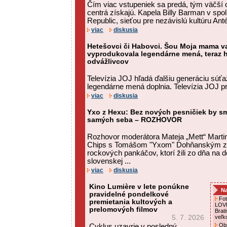
Čím viac vstupeniek sa predá, tým väčší 
centrá získajú. Kapela Billy Barman v spo
Republic, sieťou pre nezávislú kultúru Anté
viac
diskusia
Hetešovci či Habovci. Šou Moja mama var
vyprodukovala legendárne mená, teraz h
odvážlivcov
Televízia JOJ hľadá ďalšiu generáciu súťaži
legendárne mená doplnia. Televízia JOJ pri
viac
diskusia
Yxo z Hexu: Bez nových pesničiek by sm
samých seba – ROZHOVOR
Rozhovor moderátora Mateja „Mett“ Martin
Chips s Tomášom "Yxom" Dohňanským z 
rockových pankáčov, ktorí žili zo dňa na d
slovenskej ...
viac
diskusia
Kino Lumière v lete ponúkne
Na
pravidelné pondelkové
Foto
premietania kultových a
LOVE
prelomových filmov
Brat
5. 7. 2026
veľk
Obn
Cyklus uzavrie v posledný