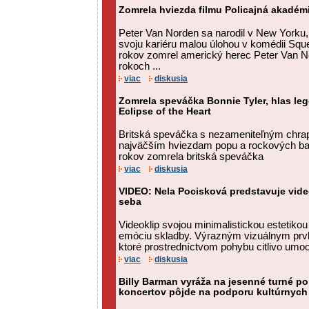
Zomrela hviezda filmu Policajná akadém
Peter Van Norden sa narodil v New Yorku,
svoju kariéru malou úlohou v komédii Squ
rokov zomrel americký herec Peter Van No
rokoch ...
viac
diskusia
Zomrela speváčka Bonnie Tyler, hlas leg
Eclipse of the Heart
Britská speváčka s nezameniteľným chrap
najväčším hviezdam popu a rockových bal
rokov zomrela britská speváčka
viac
diskusia
VIDEO: Nela Pocisková predstavuje vide
seba
Videoklip svojou minimalistickou estetiko
emóciu skladby. Výrazným vizuálnym prv
ktoré prostredníctvom pohybu citlivo umo
viac
diskusia
Billy Barman vyráža na jesenné turné po
koncertov pôjde na podporu kultúrnych 