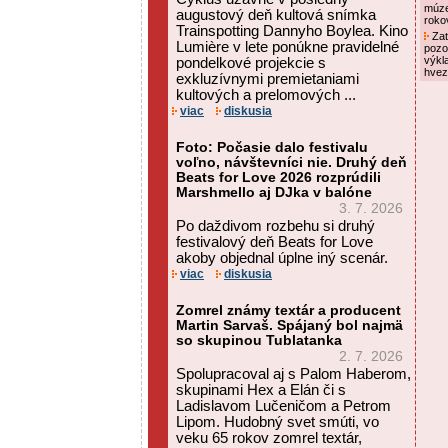
múze
augustový deň kultová snímka
roko
Trainspotting Dannyho Boylea. Kino
Zat
Lumière v lete ponúkne pravidelné
pozo
výkl
pondelkové projekcie s
hvez
exkluzívnymi premietaniami
kultových a prelomových ...
viac
diskusia
Foto: Počasie dalo festivalu
voľno, návštevníci nie. Druhý deň
Beats for Love 2026 rozprúdili
Marshmello aj DJka v balóne
3. 7. 2026
Po daždivom rozbehu si druhý
festivalový deň Beats for Love
akoby objednal úplne iný scenár.
viac
diskusia
Zomrel známy textár a producent
Martin Sarvaš. Spájaný bol najmä
so skupinou Tublatanka
2. 7. 2026
Spolupracoval aj s Palom Haberom,
skupinami Hex a Elán či s
Ladislavom Lučeničom a Petrom
Lipom. Hudobný svet smúti, vo
veku 65 rokov zomrel textár,