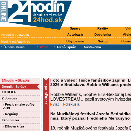
Správy
Reality
Vid
Autobazár
Dovolenka
Výsl
Pondelok
10.8.2026
Ubytovanie
Nákup
Horos
Meniny má
Vavrinec
Úvodná strana
Včera
Archív správ
Nastavenia
Foto a video: Tisíce fanúšikov zaplnili
24hodín v Skratke
2026 v Bratislave. Robbie Williams pred
Denník - Správy
TITULKA
Robbie Williams, Sophie Ellis-Bextor aj L
Z domova
LOVESTREAMU patril svetovým hviezd
viac
diskusia
Prezidentské voľby
2019
Na Muzikálový festival Jozefa Bednárik
Regióny
muž, ktorý poznal Freddieho Mercuryho 
Ekonomika
Dlhová kríza
19. ročník Muzikálového festivalu Jozefa 