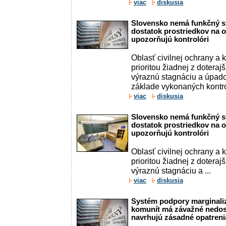
viac
diskusia
Slovensko nemá funkčný sy
dostatok prostriedkov na 
upozorňujú kontrolóri
Oblasť civilnej ochrany a 
prioritou žiadnej z doterajš
výraznú stagnáciu a úpado
základe vykonaných kontr
viac
diskusia
Slovensko nemá funkčný sy
dostatok prostriedkov na 
upozorňujú kontrolóri
Oblasť civilnej ochrany a 
prioritou žiadnej z doterajš
výraznú stagnáciu a ...
viac
diskusia
Systém podpory marginal
komunít má závažné nedost
navrhujú zásadné opatreni