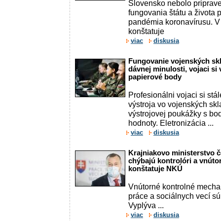
Slovensko nebolo priprav
fungovania štátu a života p
pandémia koronavírusu. V 
konštatuje
viac
diskusia
Fungovanie vojenských skl
dávnej minulosti, vojaci si 
papierové body
Profesionálni vojaci si st
výstroja vo vojenských sk
výstrojovej poukážky s bo
hodnoty. Eletronizácia ...
viac
diskusia
Krajniakovo ministerstvo 
chýbajú kontrolóri a vnúto
konštatuje NKÚ
Vnútorné kontrolné mecha
práce a sociálnych vecí sú
Vyplýva ...
viac
diskusia