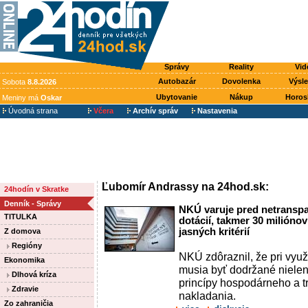
Správy
Reality
Vid
Autobazár
Dovolenka
Výsl
Sobota
8.8.2026
Ubytovanie
Nákup
Horos
Meniny má
Oskar
Úvodná strana
Včera
Archív správ
Nastavenia
Ľubomír Andrassy na 24hod.sk:
24hodín v Skratke
Denník - Správy
NKÚ varuje pred netrans
TITULKA
dotácií, takmer 30 milióno
jasných kritérií
Z domova
Regióny
NKÚ zdôraznil, že pri využ
Ekonomika
musia byť dodržané nielen
Dlhová kríza
princípy hospodárneho a 
Zdravie
nakladania.
Zo zahraničia