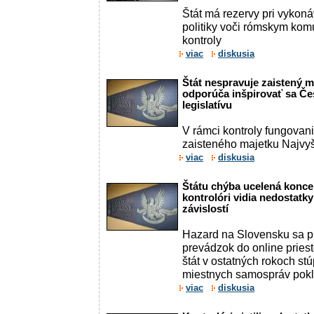
Štát má rezervy pri vykoná
politiky voči rómskym kom
kontroly
viac
diskusia
Štát nespravuje zaistený m
odporúča inšpirovať sa Če
legislatívu
V rámci kontroly fungovan
zaisteného majetku Najvyšš
viac
diskusia
Štátu chýba ucelená konce
kontrolóri vidia nedostatky
závislostí
Hazard na Slovensku sa 
prevádzok do online priest
štát v ostatných rokoch st
miestnych samospráv pokle
viac
diskusia