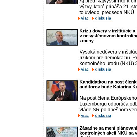
Aj pred Najvyšším kontro
výzvy, ktoré prináša 21. s
to uviedol predseda NKÚ
viac
diskusia
Krízu dôvery v inštitúcie a
v nesystémovom kontrolingu
zmeny
Vysoká nedôvera v inštitúci
rizikom pre demokraciu. 
kontrolného úradu (NKÚ)
viac
diskusia
Kandidátkou na post člen
audítorov bude Katarína 
Na post člena Európskeho 
Luxemburgu odporúča odb
vláde SR po dnešnom vere
viac
diskusia
Zásadne sa mení plánovani
kontrolných akcií NKÚ sa v