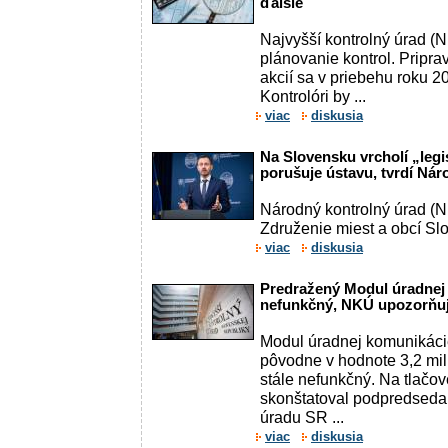
ďalšie
Najvyšší kontrolný úrad 
plánovanie kontrol. Pripr
akcií sa v priebehu roku 20
Kontrolóri by ...
viac
diskusia
Na Slovensku vrcholí „legi
porušuje ústavu, tvrdí Nár
Národný kontrolný úrad (
Združenie miest a obcí Sl
viac
diskusia
Predražený Modul úradnej 
nefunkčný, NKÚ upozorňuj
Modul úradnej komunikác
pôvodne v hodnote 3,2 mili
stále nefunkčný. Na tlačov
skonštatoval podpredseda
úradu SR ...
viac
diskusia