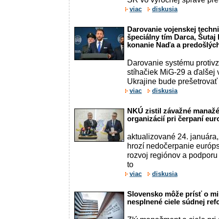
viac
diskusia
Darovanie vojenskej techni
špeciálny tím Darca, Šutaj 
konanie Naďa a predošlých
Darovanie systému protiv
stíhačiek MiG-29 a ďalšej 
Ukrajine bude prešetrovať
viac
diskusia
NKÚ zistil závažné manažé
organizácií pri čerpaní eu
aktualizované 24. januára
hrozí nedočerpanie európs
rozvoj regiónov a podporu
to
viac
diskusia
Slovensko môže prísť o mi
nesplnené ciele súdnej re