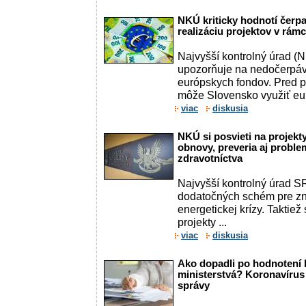
NKÚ kriticky hodnotí čerpa
realizáciu projektov v rám
Najvyšší kontrolný úrad 
upozorňuje na nedočerpáv
európskych fondov. Pred 
môže Slovensko využiť eur
viac
diskusia
NKÚ si posvieti na projekt
obnovy, preveria aj proble
zdravotníctva
Najvyšší kontrolný úrad S
dodatočných schém pre z
energetickej krízy. Taktiež 
projekty ...
viac
diskusia
Ako dopadli po hodnotení k
ministerstvá? Koronavírus o
správy