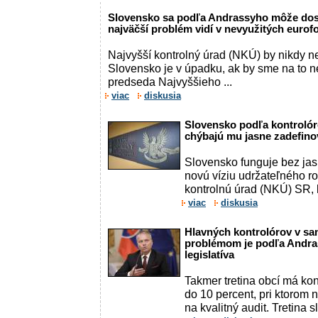
Slovensko sa podľa Andrassyho môže dost
najväčší problém vidí v nevyužitých euro
Najvyšší kontrolný úrad (NKÚ) by nikdy ne
Slovensko je v úpadku, ak by sme na to n
predseda Najvyššieho ...
viac
diskusia
Slovensko podľa kontroló
chýbajú mu jasne zadefinov
Slovensko funguje bez jas
novú víziu udržateľného ro
kontrolnú úrad (NKÚ) SR, k
viac
diskusia
Hlavných kontrolórov v sa
problémom je podľa Andra
legislatíva
Takmer tretina obcí má ko
do 10 percent, pri ktorom
na kvalitný audit. Tretina 