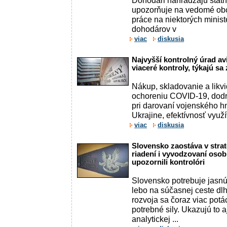
Dohodári nahrádzajú štá
upozorňuje na vedomé ob
práce na niektorých minis
dohodárov v
viac
diskusia
Najvyšší kontrolný úrad a
viaceré kontroly, týkajú sa
Nákup, skladovanie a likvi
ochoreniu COVID-19, dodr
pri darovaní vojenského h
Ukrajine, efektívnosť využ
viac
diskusia
Slovensko zaostáva v stra
riadení i vyvodzovaní oso
upozornili kontrolóri
Slovensko potrebuje jasnú
lebo na súčasnej ceste d
rozvoja sa čoraz viac potá
potrebné sily. Ukazujú to a
analytickej ...