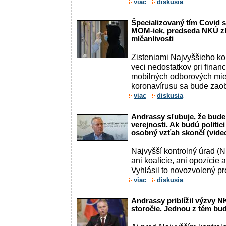
viac
diskusia
Špecializovaný tím Covid s
MOM-iek, predseda NKÚ z
mlčanlivosti
Zisteniami Najvyššieho k
veci nedostatkov pri finan
mobilných odborových mi
koronavírusu sa bude zaobe
viac
diskusia
Andrassy sľubuje, že bude
verejnosti. Ak budú politici
osobný vzťah skončí (vide
Najvyšší kontrolný úrad (
ani koalície, ani opozície a
Vyhlásil to novozvolený 
viac
diskusia
Andrassy priblížil výzvy N
storočie. Jednou z tém bud