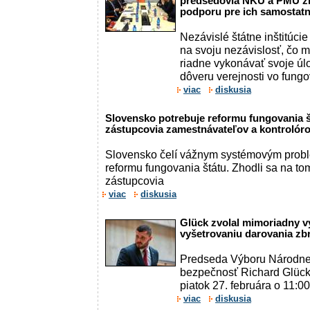
predsedovia NKÚ a PMÚ ži
podporu pre ich samostat
Nezávislé štátne inštitúci
na svoju nezávislosť, čo 
riadne vykonávať svoje úl
dôveru verejnosti vo fungo
viac
diskusia
Slovensko potrebuje reformu fungovania š
zástupcovia zamestnávateľov a kontrolór
Slovensko čelí vážnym systémovým prob
reformu fungovania štátu. Zhodli sa na to
zástupcovia
viac
diskusia
Glück zvolal mimoriadny 
vyšetrovaniu darovania zbr
Predseda Výboru Národnej
bezpečnosť Richard Glück
piatok 27. februára o 11:0
viac
diskusia