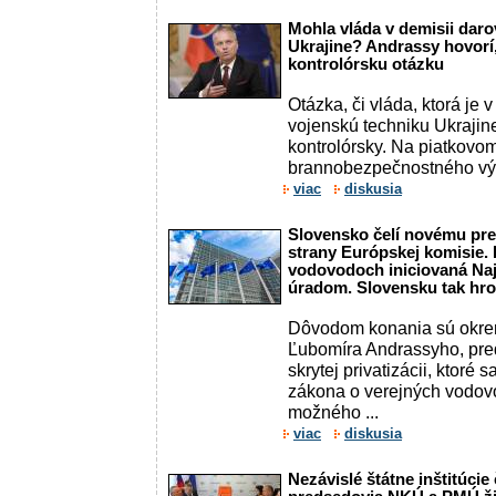
Mohla vláda v demisii dar
Ukrajine? Andrassy hovorí,
kontrolórsku otázku
Otázka, či vláda, ktorá je 
vojenskú techniku Ukrajine
kontrolórsky. Na piatkovo
brannobezpečnostného vý
viac
diskusia
Slovensko čelí novému pr
strany Európskej komisie.
vodovodoch iniciovaná Na
úradom. Slovensku tak hro
Dôvodom konania sú okre
Ľubomíra Andrassyho, pr
skrytej privatizácii, ktoré s
zákona o verejných vodov
možného ...
viac
diskusia
Nezávislé štátne inštitúcie