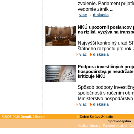
zvolenie. Parlament prijat
vedomie zánik ...
viac
diskusia
NKÚ upozornil poslancov p
na riziká, vyzýva na transp
Najvyšší kontrolný úrad S
štátneho rozpočtu pre rok 2
viac
diskusia
Podpora investičných proj
hospodárstva je neudržate
kritizuje NKÚ
Spôsob podpory investičný
spoločnosti s ručením o
Ministerstvo hospodárstva 
viac
diskusia
©2005-2026
Denník 24hodin
Dobré Správy 24hodín
Spravodajstvo
Mačka
Správy
Papierové palety
Čo 