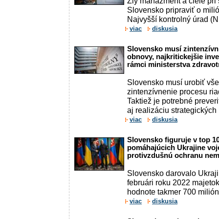
Zlý manažment a ciele pri
Slovensko pripraviť o milió
Najvyšší kontrolný úrad (
viac
diskusia
Slovensko musí zintenzívni
obnovy, najkritickejšie inv
rámci ministerstva zdravot
Slovensko musí urobiť vše
zintenzívnenie procesu ri
Taktiež je potrebné preveri
aj realizáciu strategických .
viac
diskusia
Slovensko figuruje v top 10
pomáhajúcich Ukrajine voj
protivzdušnú ochranu ne
Slovensko darovalo Ukraji
februári roku 2022 majeto
hodnote takmer 700 milión
viac
diskusia