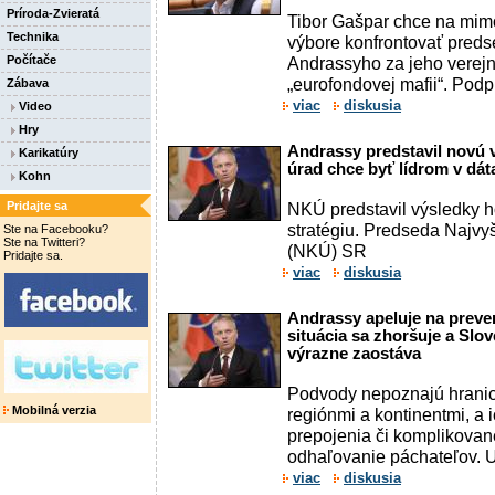
Príroda-Zvieratá
Tibor Gašpar chce na mi
Technika
výbore konfrontovať pre
Počítače
Andrassyho za jeho verejn
„eurofondovej mafii“. Pod
Zábava
viac
diskusia
Video
Hry
Andrassy predstavil novú v
Karikatúry
úrad chce byť lídrom v dáta
Kohn
Pridajte sa
NKÚ predstavil výsledky h
stratégiu. Predseda Najvy
Ste na Facebooku?
Ste na Twitteri?
(NKÚ) SR
Pridajte sa.
viac
diskusia
Andrassy apeluje na preven
situácia sa zhoršuje a Slo
výrazne zaostáva
Podvody nepoznajú hranic
Mobilná verzia
regiónmi a kontinentmi, a
prepojenia či komplikova
odhaľovanie páchateľov. Uv
viac
diskusia