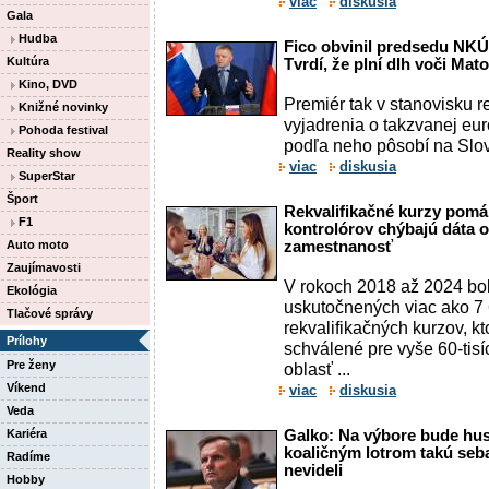
viac
diskusia
Gala
Hudba
Fico obvinil predsedu NKÚ 
Kultúra
Tvrdí, že plní dlh voči Mat
Kino, DVD
Premiér tak v stanovisku 
Knižné novinky
vyjadrenia o takzvanej eur
Pohoda festival
podľa neho pôsobí na Slo
Reality show
viac
diskusia
SuperStar
Šport
Rekvalifikačné kurzy pomá
F1
kontrolórov chýbajú dáta 
Auto moto
zamestnanosť
Zaujímavosti
V rokoch 2018 až 2024 bo
Ekológia
uskutočnených viac ako 7
Tlačové správy
rekvalifikačných kurzov, k
Prílohy
schválené pre vyše 60-tis
Pre ženy
oblasť ...
Víkend
viac
diskusia
Veda
Kariéra
Galko: Na výbore bude hu
koaličným lotrom takú seba
Radíme
nevideli
Hobby