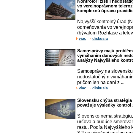
Kontrolóri zistili nedosta
vo verejnoprávnom teleroz
komplexnú úpravu pravidie
Najvyšší kontrolný úrad (
odmeňovania vo verejnopr
(bývalom Rozhlase a televíz
viac
diskusia
Samosprávy majú problém
vymáhaním daňových nedop
analýzy Najvyššieho kontr
Samosprávy na slovensku
nedostatočným vymáhaním
pričom len na dani z ...
viac
diskusia
Slovensku chýba stratégia 
považuje výsledky kontrol
Slovensko nemá stratégiu,
určovala budúce smerovani
rastu. Podľa Najvyššieho 
SR vo výročnej správe pre 