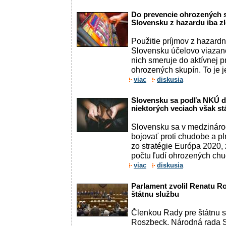
Do prevencie ohrozených 
Slovensku z hazardu iba 
Použitie príjmov z hazardn
Slovensku účelovo viazané
nich smeruje do aktívnej 
ohrozených skupín. To je j
viac
diskusia
Slovensku sa podľa NKÚ da
niektorých veciach však s
Slovensku sa v medzináro
bojovať proti chudobe a pl
zo stratégie Európa 2020,
počtu ľudí ohrozených chu
viac
diskusia
Parlament zvolil Renatu R
štátnu službu
Členkou Rady pre štátnu 
Roszbeck. Národná rada SR