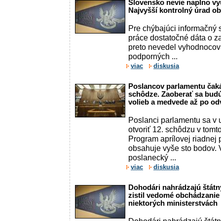
Slovensko nevie naplno vyu
Najvyšší kontrolný úrad ob
Pre chýbajúci informačný 
práce dostatočné dáta o 
preto nevedel vyhodnocova
podporných ...
viac
diskusia
Poslancov parlamentu čaká 
schôdze. Zaoberať sa budú
volieb a medvede až po od
Poslanci parlamentu sa v 
otvoriť 12. schôdzu v tom
Program aprílovej riadnej
obsahuje vyše sto bodov. 
poslanecký ...
viac
diskusia
Dohodári nahrádzajú štát
zistil vedomé obchádzanie
niektorých ministerstvách