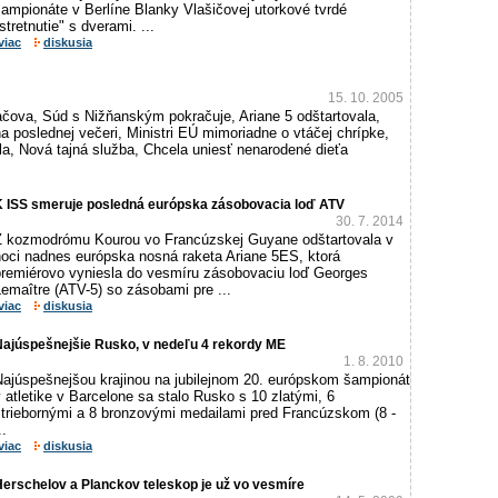
ampionáte v Berlíne Blanky Vlašičovej utorkové tvrdé
stretnutie" s dverami. ...
viac
diskusia
15. 10. 2005
ačova, Súd s Nižňanským pokračuje, Ariane 5 odštartovala,
a poslednej večeri, Ministri EÚ mimoriadne o vtáčej chrípke,
la, Nová tajná služba, Chcela uniesť nenarodené dieťa
K ISS smeruje posledná európska zásobovacia loď ATV
30. 7. 2014
Z kozmodrómu Kourou vo Francúzskej Guyane odštartovala v
noci nadnes európska nosná raketa Ariane 5ES, ktorá
premiérovo vyniesla do vesmíru zásobovaciu loď Georges
emaître (ATV-5) so zásobami pre ...
viac
diskusia
Najúspešnejšie Rusko, v nedeľu 4 rekordy ME
1. 8. 2010
Najúspešnejšou krajinou na jubilejnom 20. európskom šampionát
 atletike v Barcelone sa stalo Rusko s 10 zlatými, 6
striebornými a 8 bronzovými medailami pred Francúzskom (8 -
..
viac
diskusia
erschelov a Planckov teleskop je už vo vesmíre