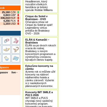
Headlinerom, ktorý
rozvášni všetkých
fanúšikov je britský
stok
spevák Robbie Williams
25,160
CZK
0,843
GBP
Cirque du Soleil v
336,010
HUF
Bratislave - OVO
4,256
PLN
Očarujúca show od
1,103
USD
Cirque du Soleil je späť!
Legendárny cirkus
prináša do Bratislavy
OVO - 2026
ELÁN & Kamaráti –
Bratislava
ELÁN sa po dvoch rokoch
vracia do rodnej
Bratislavy s novým
koncertným programom a
výnimočnou zostavou
bývalých členov kapely.
Exluzívne koncerty na
zápasov
zámku
Aj tento rok si môžete užiť
ápasov live -
koncerty na nádvorí
nádherného hotela a
zámku zároveň. Vyberte
si z nasledovných
plánovaných koncertov.
Koncerty IMT SMILE a
PUĽS 2026
IMT SMILE a PUĽS
chystajú nový spoločný
koncertný program.
Vstupenky na koncerty