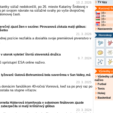
TV tipy
10. 2. 2026
tantky súťaž nedokončili, po 26. mieste Kataríny Šrobovej v
Kurzový lí
á pri svojom návrate na súťažné svahy po vyše dvojročnej
1€=
lomovej časti.
1€=
1€=
1€=
1€=
erečný zjazd žien v sezóne: Pirovanová získala malý glóbus:
Nastavenie
šetko
21. 3. 2026
Horoskop
dnej pozície nezľakla a dosiahla svoje premiérové prvenstvo v
.
v utorok vyletieť štvrtá slovenská družica
9. 7. 2024
 6 sprístupní ESA online naživo.
Výsledky 
 lyžovaní: Gutová-Behramiová bola suverénna v Sun Valley, má
Výsledky z
naživo
23. 3. 2025
Futbal
la domácim fanúšikom 40-ročná Vonnová, keď sa po prvý raz po
Tenis
dostala na stupne víťazov.
Hokej
Basketbal
rnelia Hütterová triumfovala v sobotnom finálovom zjazde
zabezpečila si malý krištáľový glóbus
23. 3. 2024