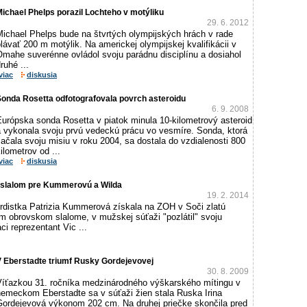
ichael Phelps porazil Lochteho v motýliku
29. 6. 2012
Michael Phelps bude na štvrtých olympijských hrách v rade
lávať 200 m motýlik. Na americkej olympijskej kvalifikácii v
Omahe suverénne ovládol svoju parádnu disciplínu a dosiahol
ruhé ...
viac
diskusia
Sonda Rosetta odfotografovala povrch asteroidu
6. 9. 2008
Európska sonda Rosetta v piatok minula 10-kilometrový asteroid
a vykonala svoju prvú vedeckú prácu vo vesmíre. Sonda, ktorá
ačala svoju misiu v roku 2004, sa dostala do vzdialenosti 800
ilometrov od ...
viac
diskusia
 slalom pre Kummerovú a Wilda
19. 2. 2014
rdistka Patrizia Kummerová získala na ZOH v Soči zlatú
m obrovskom slalome, v mužskej súťaži "pozlátil" svoju
ci reprezentant Vic ...
V Eberstadte triumf Rusky Gordejevovej
30. 8. 2009
Víťazkou 31. ročníka medzinárodného výškarského mítingu v
nemeckom Eberstadte sa v súťaži žien stala Ruska Irina
Gordejevová výkonom 202 cm. Na druhej priečke skončila pred