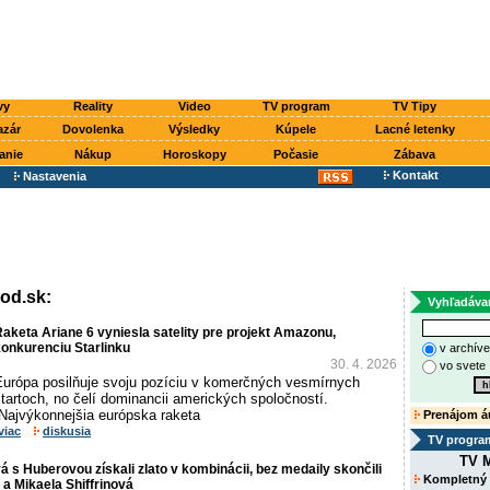
vy
Reality
Video
TV program
TV Tipy
azár
Dovolenka
Výsledky
Kúpele
Lacné letenky
anie
Nákup
Horoskopy
Počasie
Zábava
Kontakt
Nastavenia
od.sk:
Vyhľadáva
aketa Ariane 6 vyniesla satelity pre projekt Amazonu,
onkurenciu Starlinku
v archív
30. 4. 2026
vo svete
Európa posilňuje svoju pozíciu v komerčných vesmírnych
tartoch, no čelí dominancii amerických spoločností.
Najvýkonnejšia európska raketa
Prenájom á
viac
diskusia
TV progra
TV M
 s Huberovou získali zlato v kombinácii, bez medaily skončili
Kompletný
a Mikaela Shiffrinová