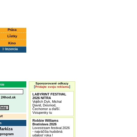
Práca
Lístky
Kino
Inzercia
Sponzorované odkazy
nie
[
]
Pridajte svoju reklamu
LABYRINT FESTIVAL
e
24hod.sk
2026 NITRA
Vojtěch Dyk, Michal
David, Desmod,
Čechomor a ďaľší.
Vstupenky tu
ut
Robbie Williams
m
Bratislava 2026
Lovestream festival 2026
arkíza
- najväčšia hudobná
 program
udalosť roka !