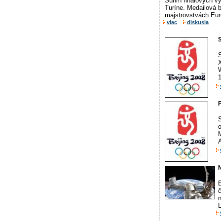
Súhrn finálových vý
Turíne. Medailová 
majstrovstvách Euró
viac
diskusia
S
S
1
P
M
A
N
E