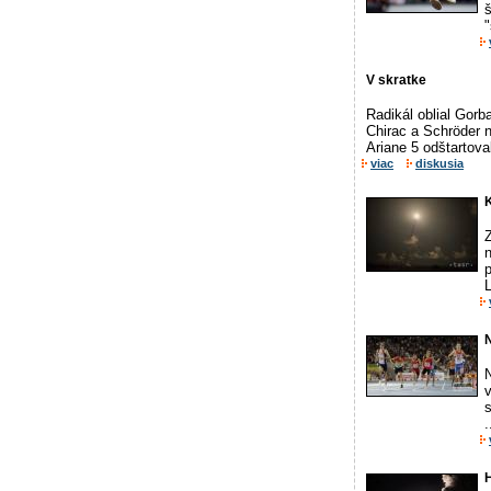
š
"
V skratke
Radikál oblial Gorb
Chirac a Schröder n
Ariane 5 odštartova
viac
diskusia
L
v
.
H