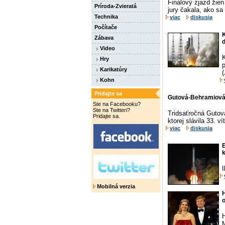
Finálový zjazd žien
Príroda-Zvieratá
jury čakala, ako sa 
Technika
viac
diskusia
Počítače
K
Zábava
d
Video
K
Hry
Karikatúry
(
Kohn
Pridajte sa
Gutová-Behramiová v
Ste na Facebooku?
Ste na Twitteri?
Tridsaťročná Gutov
Pridajte sa.
ktorej slávila 33. v
viac
diskusia
k
I
Mobilná verzia
H