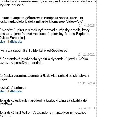
 odštartoval s oneskorením, keďže pred pretekmi začalo fúkať a
vyvinie situácia.
 planéte Jupiter vyštartovala európska sonda Juice. Od
osiahnutia cieľa ju delia miliardy kilometrov (video+foto)
14. 4. 2023
 planéte Jupiter v piatok vyštartoval európsky satelit, ktorý
preskúma jeho ľadové mesiace. Jupiter Icy Moons Explorer
Juice) Európskej ...
viac
diskusia
yhrala super-G v St. Moritzi pred Goggiovou
11. 12. 2021
á-Behramiová predviedla rýchlu a dynamickú jazdu, vďaka
íťazstvo v prestížnom seriáli.
Európska vesmírna agentúra žiada viac peňazí od členských
rajín
27. 11. 2019
lustračná snímka.
viac
diskusia
olandsko oslavuje narodeniny kráľa, krajina sa sfarbila do
oranžova
27. 4. 2019
Holandský kráľ Willem-Alexander s manželkou princeznou
Maximou