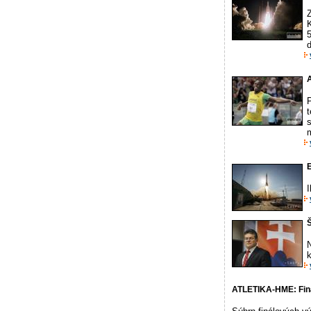
ď
A
t
s
m
E
I
Š
ATLETIKA-HME: Finá