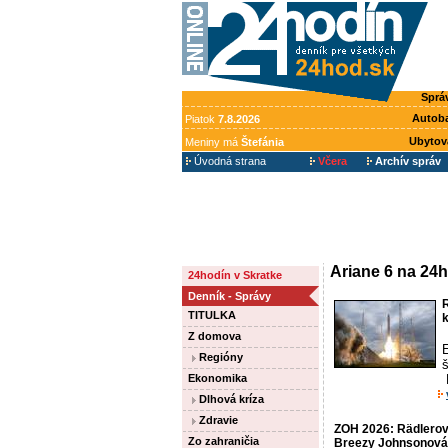
Sprá
Autob
Piatok
7.8.2026
Ubytov
Meniny má
Štefánia
Úvodná strana
Včera
Archív správ
Ariane 6 na 24h
24hodín v Skratke
Denník - Správy
R
TITULKA
k
Z domova
Regióny
š
Ekonomika
Dlhová kríza
Zdravie
ZOH 2026: Rädlerová
Zo zahraničia
Breezy Johnsonová 