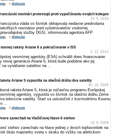
viac
diskusia
rancúzski novinári protestujú proti vypočúvaniu svojich kolegov
23. 5. 2019
Francúzska vláda vo štvrtok obhajovala nedávne predvolania
iekoľkých novinárov pred vyšetrovateľov vnútornej
spravodajskej služby DGSI, informovala agentúra AFP.
viac
diskusia
 nosnej rakety Ariane 6 a pokračovanie v ISS
2. 12. 2014
ópskej vesmírnej agentúry (ESA) schválili dnes financovanie
y novej generácie Ariane 6, ktorá bude podobne ako jej
 na vynášanie satelitov na ...
aketa Ariane 5 vypustila na obežnú dráhu dva satelity
30. 10. 2009
Nosná raketa Ariane 5, ktorá je súčasťou programu Európskej
vesmírnej agentúry, vypustila vo štvrtok na obežnú dráhu Zeme
va televízne satelity. Štart sa uskutočnil z kozmodrómu Kourou
o ...
viac
diskusia
vere zanechali na Vlašičovej hlave 6 stehov
18. 8. 2009
esť stehov zanechalo na hlave jednej z dvoch topfavoritiek na
isk titulu majsterky sveta v skoku do výšky na atletickom