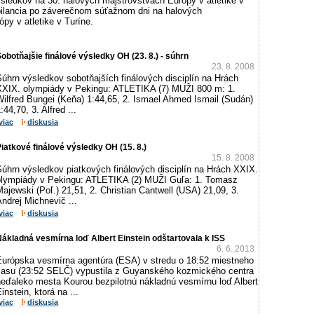
sledkov na 30. halových majstrovstvách Európy v atletike v
bilancia po záverečnom súťažnom dni na halových
py v atletike v Turíne.
obotňajšie finálové výsledky OH (23. 8.) - súhrn
23. 8. 2008
úhrn výsledkov sobotňajších finálových disciplín na Hrách
XXIX. olympiády v Pekingu: ATLETIKA (7) MUŽI 800 m: 1.
Wilfred Bungei (Keňa) 1:44,65, 2. Ismael Ahmed Ismail (Sudán)
:44,70, 3. Alfred ...
viac
diskusia
iatkové finálové výsledky OH (15. 8.)
15. 8. 2008
Súhrn výsledkov piatkových finálových disciplín na Hrách XXIX.
olympiády v Pekingu: ATLETIKA (2) MUŽI Guľa: 1. Tomasz
ajewski (Poľ.) 21,51, 2. Christian Cantwell (USA) 21,09, 3.
ndrej Michnevič ...
viac
diskusia
ákladná vesmírna loď Albert Einstein odštartovala k ISS
6. 6. 2013
Európska vesmírna agentúra (ESA) v stredu o 18:52 miestneho
času (23:52 SELČ) vypustila z Guyanského kozmického centra
neďaleko mesta Kourou bezpilotnú nákladnú vesmírnu loď Albert
instein, ktorá na ...
viac
diskusia