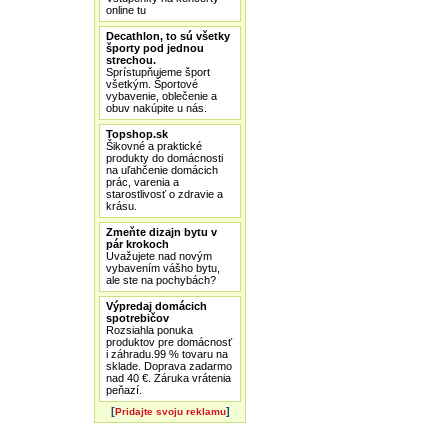
online tu
Decathlon, to sú všetky
športy pod jednou
strechou.
Sprístupňujeme šport
všetkým. Športové
vybavenie, oblečenie a
obuv nakúpite u nás.
Topshop.sk
Šikovné a praktické
produkty do domácnosti
na uľahčenie domácich
prác, varenia a
starostlivosť o zdravie a
krásu.
Zmeňte dizajn bytu v
pár krokoch
Uvažujete nad novým
vybavením vášho bytu,
ale ste na pochybách?
Výpredaj domácich
spotrebičov
Rozsiahla ponuka
produktov pre domácnosť
i záhradu.99 % tovaru na
sklade. Doprava zadarmo
nad 40 €. Záruka vrátenia
peňazí.
[
]
Pridajte svoju reklamu