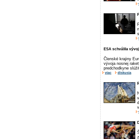
F
n
ESA schválila vývoj
Členské krajiny Eur
vývoja nosnej raket
predchodkyne slúžiť
viac
diskusia
R
d
v
D
Š
z