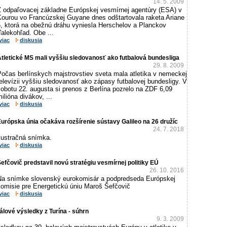
14. 5. 2009
Z odpaľovacej základne Európskej vesmírnej agentúry (ESA) v
Kourou vo Francúzskej Guyane dnes odštartovala raketa Ariane
5, ktorá na obežnú dráhu vyniesla Herschelov a Planckov
alekohľad. Obe ...
viac
diskusia
tletické MS mali vyššiu sledovanosť ako futbalová bundesliga
29. 8. 2009
Počas berlínskych majstrovstiev sveta mala atletika v nemeckej
elevízii vyššiu sledovanosť ako zápasy futbalovej bundesligy. V
obotu 22. augusta si prenos z Berlína pozrelo na ZDF 6,09
ilióna divákov, ...
viac
diskusia
urópska únia očakáva rozšírenie sústavy Galileo na 26 družíc
24. 7. 2018
lustračná snímka.
viac
diskusia
efčovič predstavil novú stratégiu vesmírnej politiky EÚ
26. 10. 2016
Na snímke slovenský eurokomisár a podpredseda Európskej
komisie pre Energetickú úniu Maroš Šefčovič
viac
diskusia
lové výsledky z Turína - súhrn
9. 3. 2009