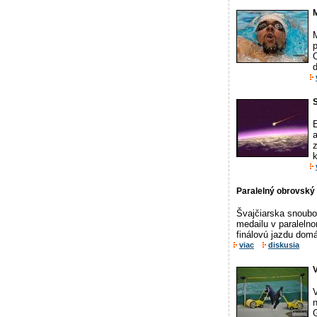
M
p
d
z
k
Paralelný obrovský
Švajčiarska snoubo
medailu v paralelno
finálovú jazdu domá
viac
diskusia