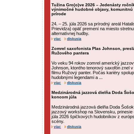
Tužina Gro(o)ve 2026 – Jedenásty ročník
výnimočné hudobné objavy, komunitnú a
prírode
24. – 25. júla 2026 sa prírodný areál Hatal
Prievidza) opäť premení na miesto stretnut
alternatívnej hudby.
viac
diskusia
Zomrel saxofonista Plas Johnson, preslá
Ružového pantera
Vo veku 94 rokov zomrel americký jazzov
Johnson, ktorého tenorový saxofón znel v 
filmu Ružový panter. Počas kariéry spolu
hudobnými legendami a ...
viac
diskusia
Medzinárodná jazzová dielňa Doda Šošok
koncom júla
Medzinárodná jazzová dielňa Doda Šošok
jazzový workshop na Slovensku, prinesie 
júla 2026 špičkových hudobníkov z európsk
scény.
viac
diskusia