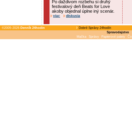
Po daždivom rozbehu si druhý
festivalový deň Beats for Love
akoby objednal úplne iný scenár.
viac
diskusia
©2005-2026
Denník 24hodin
Dobré Správy 24hodín
Spravodajstvo
Mačka
Správy
Papierové palety
Čo 