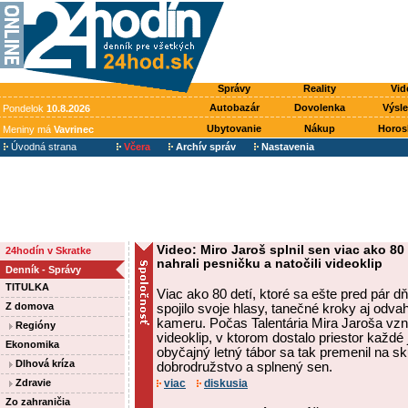
Správy
Reality
Vid
Autobazár
Dovolenka
Výsl
Pondelok
10.8.2026
Ubytovanie
Nákup
Horos
Meniny má
Vavrinec
Úvodná strana
Včera
Archív správ
Nastavenia
Video: Miro Jaroš splnil sen viac ako 8
24hodín v Skratke
nahrali pesničku a natočili videoklip
Denník - Správy
TITULKA
Viac ako 80 detí, ktoré sa ešte pred pár d
Z domova
spojilo svoje hlasy, tanečné kroky aj odva
kameru. Počas Talentária Mira Jaroša vzn
Regióny
videoklip, v ktorom dostalo priestor každé 
Ekonomika
obyčajný letný tábor sa tak premenil na 
Dlhová kríza
dobrodružstvo a splnený sen.
Zdravie
viac
diskusia
Zo zahraničia