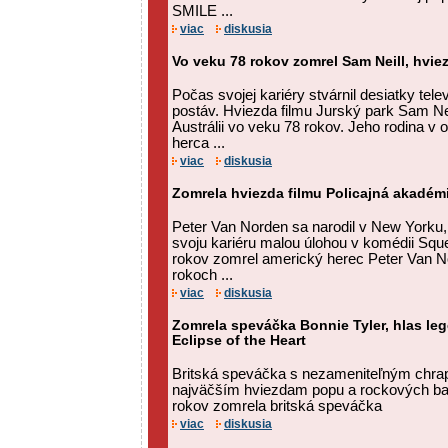
SMILE ...
viac
diskusia
Vo veku 78 rokov zomrel Sam Neill, hvie
Počas svojej kariéry stvárnil desiatky tel
postáv. Hviezda filmu Jurský park Sam Ne
Austrálii vo veku 78 rokov. Jeho rodina v
herca ...
viac
diskusia
Zomrela hviezda filmu Policajná akadém
Peter Van Norden sa narodil v New Yorku,
svoju kariéru malou úlohou v komédii Squ
rokov zomrel americký herec Peter Van No
rokoch ...
viac
diskusia
Zomrela speváčka Bonnie Tyler, hlas leg
Eclipse of the Heart
Britská speváčka s nezameniteľným chrap
najväčším hviezdam popu a rockových bal
rokov zomrela britská speváčka
viac
diskusia