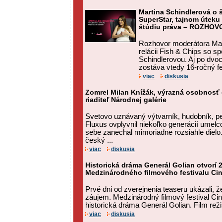
Martina Schindlerová o š
SuperStar, tajnom úteku 
štúdiu práva – ROZHOV
Rozhovor moderátora Mat
relácii Fish & Chips so 
Schindlerovou. Aj po dvo
zostáva vtedy 16-ročný fe
viac
diskusia
Zomrel Milan Knížák, výrazná osobnosť
riaditeľ Národnej galérie
Svetovo uznávaný výtvarník, hudobník, pe
Fluxus ovplyvnil niekoľko generácií umelc
sebe zanechal mimoriadne rozsiahle dielo
český ...
viac
diskusia
Historická dráma Generál Golian otvorí 2
Medzinárodného filmového festivalu Ci
Prvé dni od zverejnenia teaseru ukázali, ž
záujem. Medzinárodný filmový festival Ci
historická dráma Generál Golian. Film rež
viac
diskusia