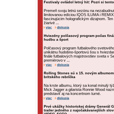
Festivaly ovládol letný hit: Pozri si tent
Premeň svoju letnú sezónu na nezabudnut
limitovanou edíciou IQOS ILUMA i REMIX,
fascinujúcim holografickým dizajnom. Ten
žiarivé ...
viac
diskusia
Hviezdny polčasový program počas finál
hudbu a šport
Polčasový program futbalového svetového
unikátnu hudobno-športovú šou s hviezda
finále futbalových majstrovstiev sveta v 
premiérovo v ...
viac
diskusia
Rolling Stones sú s 15. novým albumom
britského rebríčka
Na krste albumu, ktorý sa konal minulý t
Mick Jagger a gitarista Ronnie Wood nazna
predstaviť aj na koncertnom turné.
viac
diskusia
Prvé ukážky historickej drámy Generál Go
trailer jedného z najočakávanejších slo