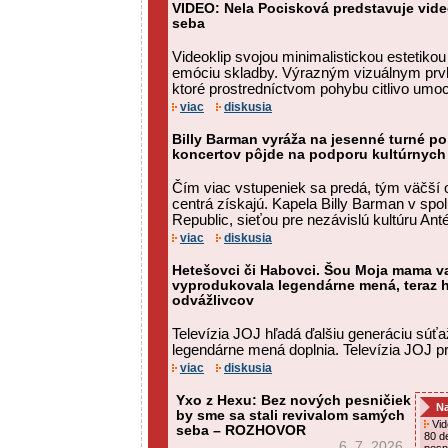
VIDEO: Nela Pocisková predstavuje vide
seba
Videoklip svojou minimalistickou estetiko
emóciu skladby. Výrazným vizuálnym prv
ktoré prostredníctvom pohybu citlivo umo
viac
diskusia
Billy Barman vyráža na jesenné turné po
koncertov pôjde na podporu kultúrnych 
Čím viac vstupeniek sa predá, tým väčší 
centrá získajú. Kapela Billy Barman v spo
Republic, sieťou pre nezávislú kultúru Anté
viac
diskusia
Hetešovci či Habovci. Šou Moja mama var
vyprodukovala legendárne mená, teraz h
odvážlivcov
Televízia JOJ hľadá ďalšiu generáciu súťaži
legendárne mená doplnia. Televízia JOJ pri
viac
diskusia
Yxo z Hexu: Bez nových pesničiek
Na
by sme sa stali revivalom samých
Vid
seba – ROZHOVOR
80 d
6. 7. 2026