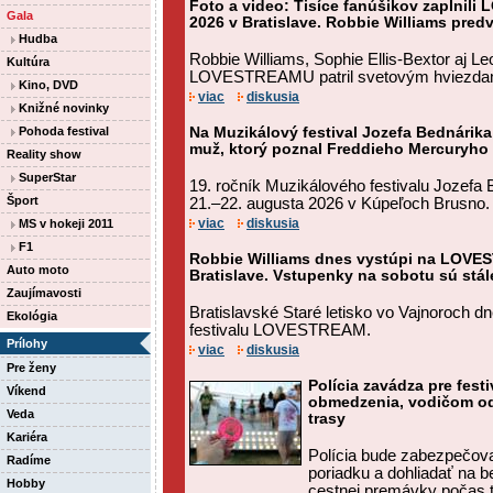
Foto a video: Tisíce fanúšikov zaplnili
Gala
2026 v Bratislave. Robbie Williams pred
Hudba
Robbie Williams, Sophie Ellis-Bextor aj L
Kultúra
LOVESTREAMU patril svetovým hviezd
Kino, DVD
viac
diskusia
Knižné novinky
Pohoda festival
Na Muzikálový festival Jozefa Bednárik
muž, ktorý poznal Freddieho Mercuryho 
Reality show
SuperStar
19. ročník Muzikálového festivalu Jozefa 
Šport
21.–22. augusta 2026 v Kúpeľoch Brusno.
viac
diskusia
MS v hokeji 2011
F1
Robbie Williams dnes vystúpi na LOVES
Auto moto
Bratislave. Vstupenky na sobotu sú stá
Zaujímavosti
Bratislavské Staré letisko vo Vajnoroch 
Ekológia
festivalu LOVESTREAM.
Prílohy
viac
diskusia
Pre ženy
Polícia zavádza pre fes
Víkend
obmedzenia, vodičom od
Veda
trasy
Kariéra
Polícia bude zabezpečov
Radíme
poriadku a dohliadať na 
Hobby
cestnej premávky počas tr