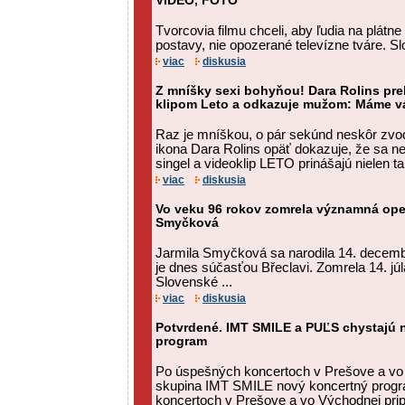
VIDEO, FOTO
Tvorcovia filmu chceli, aby ľudia na plátne
postavy, nie opozerané televízne tváre. Sl
viac
diskusia
Z mníšky sexi bohyňou! Dara Rolins pr
klipom Leto a odkazuje mužom: Máme vá
Raz je mníškou, o pár sekúnd neskôr zvo
ikona Dara Rolins opäť dokazuje, že sa ne
singel a videoklip LETO prinášajú nielen tan
viac
diskusia
Vo veku 96 rokov zomrela významná ope
Smyčková
Jarmila Smyčková sa narodila 14. decembr
je dnes súčasťou Břeclavi. Zomrela 14. júl
Slovenské ...
viac
diskusia
Potvrdené. IMT SMILE a PUĽS chystajú 
program
Po úspešných koncertoch v Prešove a vo 
skupina IMT SMILE nový koncertný prog
koncertoch v Prešove a vo Východnej pri