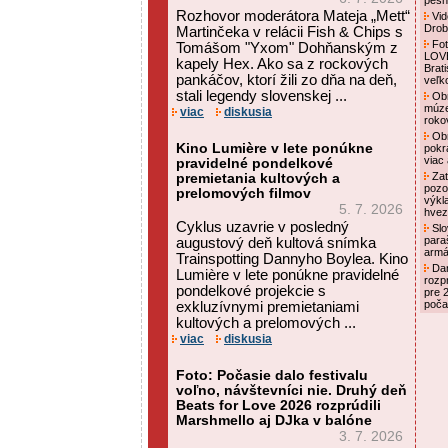
pesni
Rozhovor moderátora Mateja „Mett“
Vid
Drob
Martinčeka v relácii Fish & Chips s
Foto
Tomášom "Yxom" Dohňanským z
LOVE
kapely Hex. Ako sa z rockových
Brat
pankáčov, ktorí žili zo dňa na deň,
veľk
stali legendy slovenskej ...
Obn
múze
viac
diskusia
roko
Obn
Kino Lumière v lete ponúkne
pokr
viac
pravidelné pondelkové
Zat
premietania kultových a
pozo
prelomových filmov
výkl
5. 7. 2026
hvez
Cyklus uzavrie v posledný
Slo
para
augustový deň kultová snímka
armá
Trainspotting Dannyho Boylea. Kino
Dan
Lumière v lete ponúkne pravidelné
rozp
pondelkové projekcie s
pre 
poča
exkluzívnymi premietaniami
kultových a prelomových ...
viac
diskusia
Foto: Počasie dalo festivalu
voľno, návštevníci nie. Druhý deň
Beats for Love 2026 rozprúdili
Marshmello aj DJka v balóne
3. 7. 2026