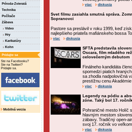
Príroda-Zvieratá
viac
diskusia
Technika
Svet filmu zasiahla smutná správa. Zomre
Počítače
Sopranovci
Zábava
Pastore sa preslávil v roku 1999, keď zís
Video
najlepšieho priateľa mafiánskeho bossa T
Hry
viac
diskusia
Karikatúry
Kohn
SFTA predstavila slove
Oscara, film mladého rež
Pridajte sa
celovečerným debutom
Ste na Facebooku?
Ste na Twitteri?
Finálneho kandidáta členo
Pridajte sa.
spomedzi piatich hraných
sa zhodla nadpolovičná vä
prestížnu cenu Akadémie 
viac
diskusia
Legendy na pódiu a abs
zóne. Taký bol 17. roční
Mobilná verzia
Pohraničné mesto Holíč s
hlavným mestom slovens
zábavy. Tradičný open-air 
svoj 17. ročník vo veľkom 
viac
diskusia