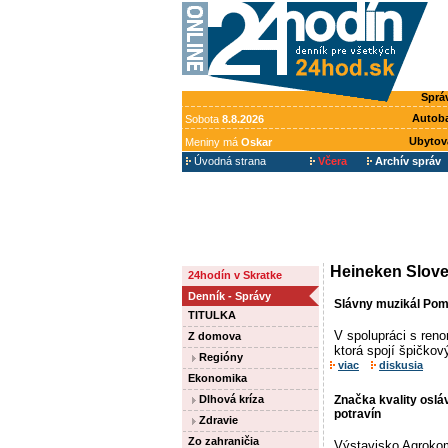
Sprá
Autob
Sobota
8.8.2026
Ubytov
Meniny má
Oskar
Úvodná strana
Včera
Archív správ
Heineken Slove
24hodín v Skratke
Denník - Správy
Slávny muzikál Pom
TITULKA
V spolupráci s ren
Z domova
ktorá spojí špičko
Regióny
viac
diskusia
Ekonomika
Dlhová kríza
Značka kvality osl
potravín
Zdravie
Zo zahraničia
Výstavisko Agrokomp