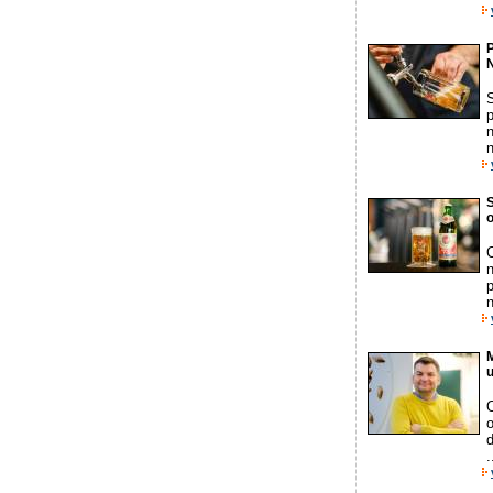
N
n
S
o
n
p
n
u
O
o
.