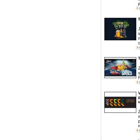
p
c
T
s
P
V
p
u
p