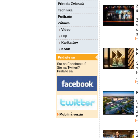
Príroda-Zvieratá
Z
Technika
Počítače
Z
Zábava
s
č
Video
s
Hry
Karikatúry
Kohn
P
Pridajte sa
Ste na Facebooku?
Ste na Twitteri?
Pridajte sa.
H
.
P
r
Mobilná verzia
S