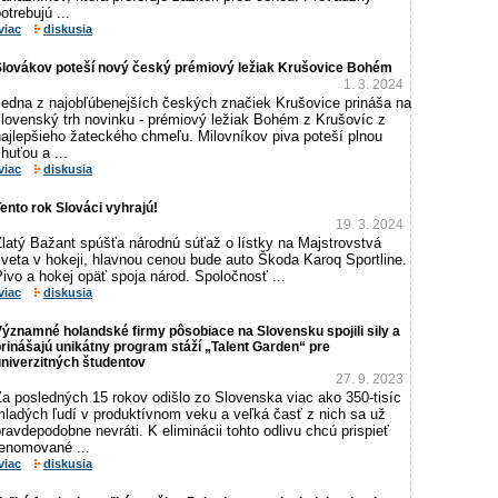
otrebujú ...
viac
diskusia
Slovákov poteší nový český prémiový ležiak Krušovice Bohém
1. 3. 2024
Jedna z najobľúbenejších českých značiek Krušovice prináša na
slovenský trh novinku - prémiový ležiak Bohém z Krušovíc z
najlepšieho žateckého chmeľu. Milovníkov piva poteší plnou
huťou a ...
viac
diskusia
ento rok Slováci vyhrajú!
19. 3. 2024
Zlatý Bažant spúšťa národnú súťaž o lístky na Majstrovstvá
veta v hokeji, hlavnou cenou bude auto Škoda Karoq Sportline.
ivo a hokej opäť spoja národ. Spoločnosť ...
viac
diskusia
ýznamné holandské firmy pôsobiace na Slovensku spojili sily a
rinášajú unikátny program stáží „Talent Garden“ pre
niverzitných študentov
27. 9. 2023
Za posledných 15 rokov odišlo zo Slovenska viac ako 350-tisíc
mladých ľudí v produktívnom veku a veľká časť z nich sa už
ravdepodobne nevráti. K eliminácii tohto odlivu chcú prispieť
renomované ...
viac
diskusia