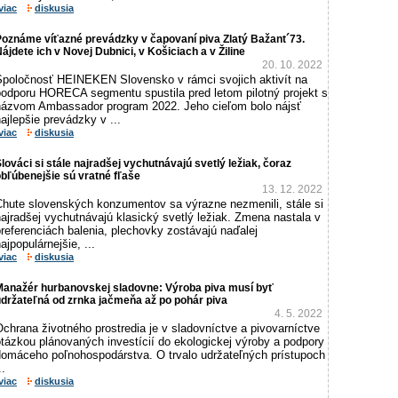
viac
diskusia
Poznáme víťazné prevádzky v čapovaní piva Zlatý Bažant´73.
ájdete ich v Novej Dubnici, v Košiciach a v Žiline
20. 10. 2022
Spoločnosť HEINEKEN Slovensko v rámci svojich aktivít na
podporu HORECA segmentu spustila pred letom pilotný projekt s
názvom Ambassador program 2022. Jeho cieľom bolo nájsť
ajlepšie prevádzky v ...
viac
diskusia
lováci si stále najradšej vychutnávajú svetlý ležiak, čoraz
bľúbenejšie sú vratné fľaše
13. 12. 2022
Chute slovenských konzumentov sa výrazne nezmenili, stále si
ajradšej vychutnávajú klasický svetlý ležiak. Zmena nastala v
referenciách balenia, plechovky zostávajú naďalej
ajpopulárnejšie, ...
viac
diskusia
Manažér hurbanovskej sladovne: Výroba piva musí byť
držateľná od zrnka jačmeňa až po pohár piva
4. 5. 2022
chrana životného prostredia je v sladovníctve a pivovarníctve
tázkou plánovaných investícií do ekologickej výroby a podpory
domáceho poľnohospodárstva. O trvalo udržateľných prístupoch
..
viac
diskusia