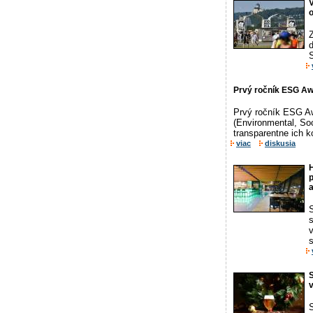
V
Z
S
Prvý ročník ESG Aw
Prvý ročník ESG Aw
(Environmental, Soc
transparentne ich k
viac
diskusia
a
s
S
S