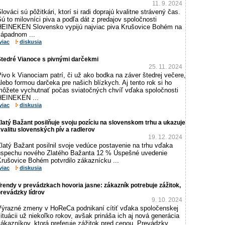
11. 9. 2024
lováci sú pôžitkári, ktorí si radi doprajú kvalitne strávený čas.
ú to milovníci piva a podľa dát z predajov spoločnosti
HEINEKEN Slovensko vypijú najviac piva Krušovice Bohém na
západnom ...
viac
diskusia
Štedré Vianoce s pivnými darčekmi
25. 11. 2024
ivo k Vianociam patrí, či už ako bodka na záver štedrej večere,
lebo formou darčeka pre našich blízkych. Aj tento rok si ho
môžete vychutnať počas sviatočných chvíľ vďaka spoločnosti
HEINEKEN ...
viac
diskusia
latý Bažant posilňuje svoju pozíciu na slovenskom trhu a ukazuje
valitu slovenských pív a radlerov
19. 12. 2024
latý Bažant posilnil svoje vedúce postavenie na trhu vďaka
úspechu nového Zlatého Bažanta 12 % Úspešné uvedenie
Krušovice Bohém potvrdilo zákaznícku ...
viac
diskusia
rendy v prevádzkach hovoria jasne: zákazník potrebuje zážitok,
revádzky lídrov
9. 10. 2024
Výrazné zmeny v HoReCa podnikaní cítiť vďaka spoločenskej
ituácii už niekoľko rokov, avšak prináša ich aj nová generácia
ákazníkov, ktorá preferuje zážitok pred cenou. Prevádzky