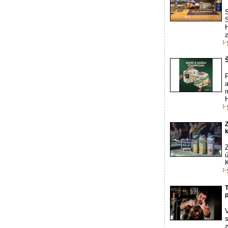
S
S
P
a
Z
k
Z
T
p
s
z