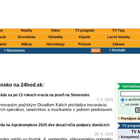
vy
Reality
Video
TV program
TV Tipy
azár
Dovolenka
Výsledky
Kúpele
Lacné letenky
anie
Nákup
Horoskopy
Počasie
Zábava
Kontakt
Nastavenia
nsko na 24hod.sk:
Vyhľadáva
áda sa po 13 rokoch vracia na jeseň na Slovensko
3. 9. 2025
v archív
omovaným pražským Divadlom Kalich prichádza inscenácia,
vo svete
vých spevákov, tanečníkov a muzikantov v jednom predstavení.
Prenájom á
ávila na Agrokomplexe 2025 dve desaťročia podpory domácich
TV progra
TV M
26. 9. 2025
Kompletný
lex patrilo vo štvrtok, 4. septembra, slávnostnému podujatiu