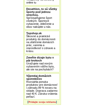
online tu
Decathlon, to sú všetky
športy pod jednou
strechou.
Sprístupňujeme šport
všetkým. Športové
vybavenie, oblečenie a
obuv nakúpite u nás.
Topshop.sk
Šikovné a praktické
produkty do domácnosti
na uľahčenie domácich
prác, varenia a
starostlivosť o zdravie a
krásu.
Zmeňte dizajn bytu v
pár krokoch
Uvažujete nad novým
vybavením vášho bytu,
ale ste na pochybách?
Výpredaj domácich
spotrebičov
Rozsiahla ponuka
produktov pre domácnosť
i záhradu.99 % tovaru na
sklade. Doprava zadarmo
nad 40 €. Záruka vrátenia
peňazí.
[
]
Pridajte svoju reklamu