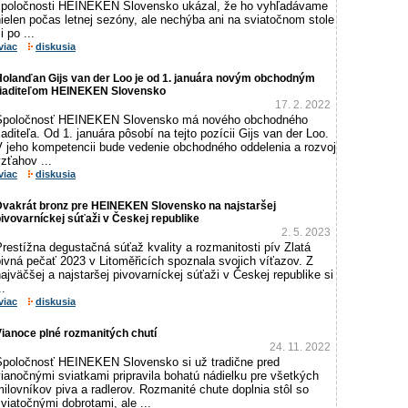
spoločnosti HEINEKEN Slovensko ukázal, že ho vyhľadávame
ielen počas letnej sezóny, ale nechýba ani na sviatočnom stole
i po ...
viac
diskusia
Holanďan Gijs van der Loo je od 1. januára novým obchodným
riaditeľom HEINEKEN Slovensko
17. 2. 2022
Spoločnosť HEINEKEN Slovensko má nového obchodného
iaditeľa. Od 1. januára pôsobí na tejto pozícii Gijs van der Loo.
V jeho kompetencii bude vedenie obchodného oddelenia a rozvoj
zťahov ...
viac
diskusia
Dvakrát bronz pre HEINEKEN Slovensko na najstaršej
ivovarníckej súťaži v Českej republike
2. 5. 2023
restížna degustačná súťaž kvality a rozmanitosti pív Zlatá
ivná pečať 2023 v Litoměřicích spoznala svojich víťazov. Z
ajväčšej a najstaršej pivovarníckej súťaži v Českej republike si
..
viac
diskusia
ianoce plné rozmanitých chutí
24. 11. 2022
Spoločnosť HEINEKEN Slovensko si už tradične pred
ianočnými sviatkami pripravila bohatú nádielku pre všetkých
ilovníkov piva a radlerov. Rozmanité chute doplnia stôl so
viatočnými dobrotami, ale ...