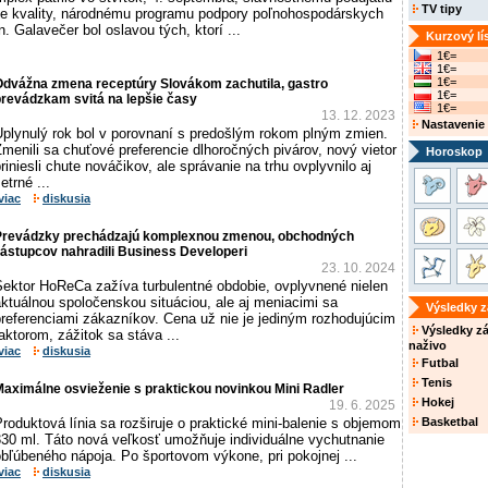
TV tipy
 kvality, národnému programu podpory poľnohospodárskych
. Galavečer bol oslavou tých, ktorí ...
Kurzový lí
1€=
1€=
1€=
Odvážna zmena receptúry Slovákom zachutila, gastro
1€=
prevádzkam svitá na lepšie časy
1€=
13. 12. 2023
Nastavenie
Uplynulý rok bol v porovnaní s predošlým rokom plným zmien.
menili sa chuťové preferencie dlhoročných pivárov, nový vietor
Horoskop
riniesli chute nováčikov, ale správanie na trhu ovplyvnilo aj
etrné ...
viac
diskusia
Prevádzky prechádzajú komplexnou zmenou, obchodných
ástupcov nahradili Business Developeri
23. 10. 2024
Sektor HoReCa zažíva turbulentné obdobie, ovplyvnené nielen
ktuálnou spoločenskou situáciou, ale aj meniacimi sa
Výsledky 
preferenciami zákazníkov. Cena už nie je jediným rozhodujúcim
Výsledky z
aktorom, zážitok sa stáva ...
naživo
viac
diskusia
Futbal
Tenis
aximálne osvieženie s praktickou novinkou Mini Radler
Hokej
19. 6. 2025
roduktová línia sa rozširuje o praktické mini-balenie s objemom
Basketbal
330 ml. Táto nová veľkosť umožňuje individuálne vychutnanie
bľúbeného nápoja. Po športovom výkone, pri pokojnej ...
viac
diskusia