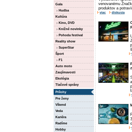
venovanému Značke
Gala
produktov a potravín
Hudba
viac
diskusia
Kultúra
Kino, DVD
Knižné novinky
Pohoda festival
Z
Reality show
p
SuperStar
š
Šport
F1
Auto moto
z
Zaujímavosti
Ekológia
a
Tlačové správy
f
Prílohy
Pre ženy
Víkend
M
Veda
P
Kariéra
o
Radíme
Hobby