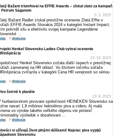
latý Bažant triumfoval na EFFIE Awards – získal zlato za kampaň
s Petrom Saganom
5. 2. 2025
latý Bažant Radler získal prestížne ocenenie Zlatá Effie v
úťaži EFFIE Awards Slovakia 2024 v kategórii Instant Impact,
ím potvrdil silu a efektivitu svojej kampane Legendárne
lovenské ...
viac
diskusia
rojekt Henkel Slovensko Ladies Club vyhral ocenenie
HRinšpirácia
13. 10. 2023
Spoločnosť Henkel Slovensko zožala ďalší úspech v prestížnej
súťaži zameranej na HR oblasť. Vo štvrtom ročníku súťaže
Rinšpirácia zvíťazila v kategórii Cena HR verejnosti so sériou
..
viac
diskusia
ivo šetrné k planéte
23. 8. 2023
V hurbanovskom pivovare spoločnosti HEINEKEN Slovensko sa
očne navarí 1,8 miliónov hektolitrov piva a cideru. Aj malá
zmena vo výrobe takého veľkého objemu vie priniesť
mimoriadny výsledok v dosahovaní ...
viac
diskusia
lováci si užívajú život plnými dúškami! Najviac piva vypijú
západnom Slovensku