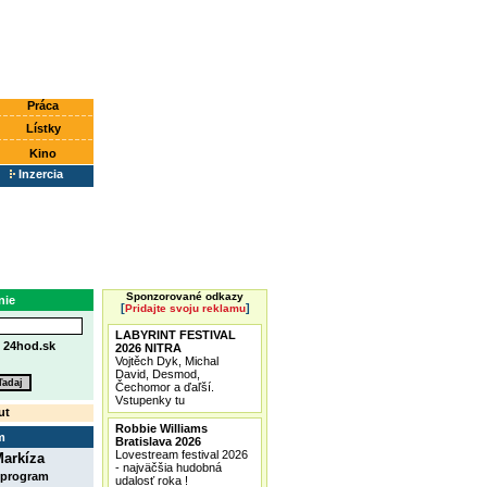
Práca
Lístky
Kino
Inzercia
Sponzorované odkazy
nie
[
]
Pridajte svoju reklamu
LABYRINT FESTIVAL
e
24hod.sk
2026 NITRA
Vojtěch Dyk, Michal
David, Desmod,
Čechomor a ďaľší.
Vstupenky tu
ut
Robbie Williams
m
Bratislava 2026
Lovestream festival 2026
arkíza
- najväčšia hudobná
 program
udalosť roka !