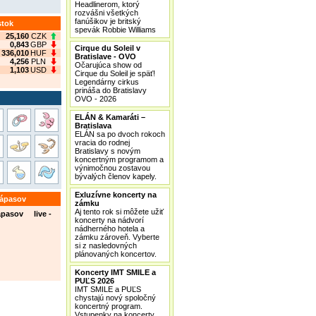
Headlinerom, ktorý
rozvášni všetkých
fanúšikov je britský
stok
spevák Robbie Williams
25,160
CZK
0,843
GBP
Cirque du Soleil v
336,010
HUF
Bratislave - OVO
4,256
PLN
Očarujúca show od
1,103
USD
Cirque du Soleil je späť!
Legendárny cirkus
prináša do Bratislavy
OVO - 2026
ELÁN & Kamaráti –
Bratislava
ELÁN sa po dvoch rokoch
vracia do rodnej
Bratislavy s novým
koncertným programom a
výnimočnou zostavou
bývalých členov kapely.
Exluzívne koncerty na
zápasov
zámku
Aj tento rok si môžete užiť
ápasov live -
koncerty na nádvorí
nádherného hotela a
zámku zároveň. Vyberte
si z nasledovných
plánovaných koncertov.
Koncerty IMT SMILE a
PUĽS 2026
IMT SMILE a PUĽS
chystajú nový spoločný
koncertný program.
Vstupenky na koncerty