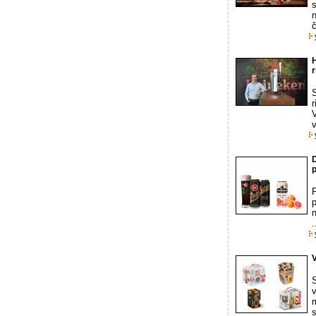
n
č
r
v
p
P
p
n
.
V
v
m
s