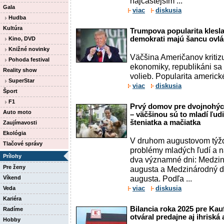
najčastejším ...
Gala
viac
diskusia
Hudba
Kultúra
Trumpova popularita klesl
demokrati majú šancu ovl
Kino, DVD
Knižné novinky
Väčšina Američanov kritizu
Pohoda festival
ekonomiky, republikáni s
Reality show
volieb. Popularita americ
SuperStar
viac
diskusia
Šport
F1
Prvý domov pre dvojnohých
Auto moto
– väčšinou sú to mladí ľudi
šteniatka a mačiatka
Zaujímavosti
Ekológia
V druhom augustovom týžd
Tlačové správy
problémy mladých ľudí a n
Prílohy
dva významné dni: Medzin
Pre ženy
augusta a Medzinárodný d
augusta. Podľa ...
Víkend
viac
diskusia
Veda
Kariéra
Bilancia roka 2025 pre Kauf
Radíme
otváral predajne aj ihriská
Hobby