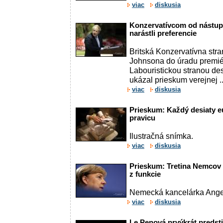
viac
diskusia
Konzervatívcom od nástup
narástli preferencie
Britská Konzervatívna str
Johnsona do úradu premié
Labouristickou stranou de
ukázal prieskum verejnej ..
viac
diskusia
Prieskum: Každý desiaty e
pravicu
Ilustračná snímka.
viac
diskusia
Prieskum: Tretina Nemcov 
z funkcie
Nemecká kancelárka Ange
viac
diskusia
Le Penová prvýkrát predst