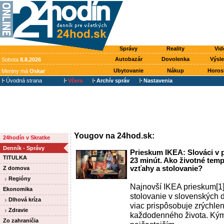
Správy
Reality
Vid
Autobazár
Dovolenka
Výsl
Sobota
8.8.2026
Ubytovanie
Nákup
Horos
Meniny má
Oskar
Úvodná strana
Včera
Archív správ
Nastavenia
Yougov na 24hod.sk:
24hodín v Skratke
Denník - Správy
Prieskum IKEA: Slováci v p
TITULKA
23 minút. Ako životné tem
vzťahy a stolovanie?
Z domova
Regióny
Najnovší IKEA prieskum[1]
Ekonomika
stolovanie v slovenských 
Dlhová kríza
viac prispôsobuje zrýchl
Zdravie
každodenného života. Ký
Zo zahraničia