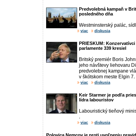
Predvolebná kampaň v Britá
posledného dňa
Westminsterský palác, sídl
viac
diskusia
PRIESKUM: Konzervatívci 
parlamente 339 kresiel
Britský premiér Boris Joh
jeho návštevy liehovaru D
predvolebnej kampane vlád
v škótskom meste Elgin 7
viac
diskusia
Keir Starmer je podľa pri
lídra labouristov
Labouristický tieňový minis
.
viac
diskusia
Polovica Nemcov je proti uvoľneniu pravi