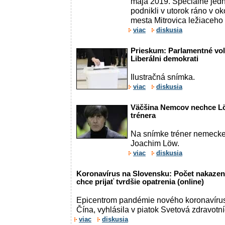
mája 2019. Špeciálne jedn
podnikli v utorok ráno v o
mesta Mitrovica ležiaceho n
viac
diskusia
Prieskum: Parlamentné voľb
Liberálni demokrati
Ilustračná snímka.
viac
diskusia
Väčšina Nemcov nechce L
trénera
Na snímke tréner nemeckej
Joachim Löw.
viac
diskusia
Koronavírus na Slovensku: Počet nakazený
chce prijať tvrdšie opatrenia (online)
Epicentrom pandémie nového koronavírus
Čína, vyhlásila v piatok Svetová zdravotn
viac
diskusia