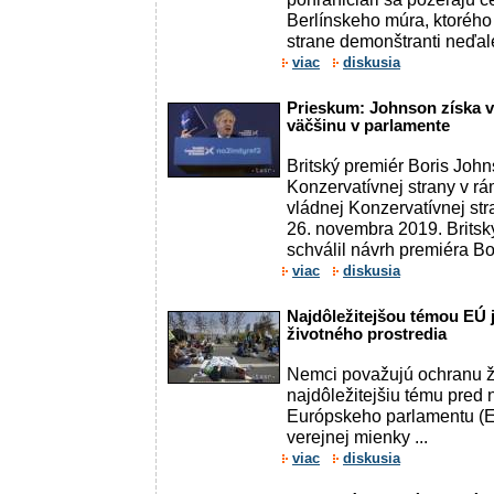
Berlínskeho múra, ktorého 
strane demonštranti neďal
viac
diskusia
Prieskum: Johnson získa 
väčšinu v parlamente
Britský premiér Boris John
Konzervatívnej strany v r
vládnej Konzervatívnej st
26. novembra 2019. Brits
schválil návrh premiéra Bor
viac
diskusia
Najdôležitejšou témou EÚ
životného prostredia
Nemci považujú ochranu ž
najdôležitejšiu tému pred
Európskeho parlamentu (E
verejnej mienky ...
viac
diskusia