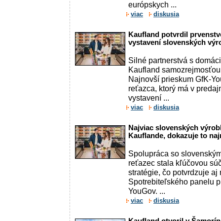
európskych ...
viac
diskusia
Kaufland potvrdil prvenstv
vystavení slovenských vý
Silné partnerstvá s domác
Kaufland samozrejmosťou 
Najnovší prieskum GfK-You
reťazca, ktorý má v predaj
vystavení ...
viac
diskusia
Najviac slovenských výrob
Kauflande, dokazuje to na
Spolupráca so slovenským
reťazec stala kľúčovou sú
stratégie, čo potvrdzuje a
Spotrebiteľského panelu pr
YouGov. ...
viac
diskusia