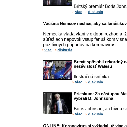
Britský premiér Boris Joh
viac
diskusia
Väčšina Nemcov nechce, aby sa fanúšikovia 
Nemecká vláda vlani v októbri rozhodla, ž
súťažiach nepovolí vstup fanúšikom v sna
pozitívnych prípadov na koronavírus.
viac
diskusia
Brexit spôsobil rekordný 
nezávislosť Walesu
Ilustračná snímka.
viac
diskusia
Prieskum: Za nástupcu May
vybrali B. Johnsona
Boris Johnson, archívna s
viac
diskusia
ONLINE: Koronavírus si vyžiadal už viac a