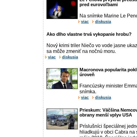
pred eurovoľbami
Na snímke Marine Le Pen
viac
diskusia
Ako dlho vlastne trvá vykopanie hrobu?
Nový krimi triler Niečo vo vode jasne ukaz
sa môže zmeniť na nočnú moru.
viac
diskusia
Macronova popularita pokl
úroveň
Francúzsky minister Emma
snímka.
viac
diskusia
Prieskum: Väčšina Nemcov
obrany menší vplyv USA
Príslušníci špeciálnej jedn
hliadkujú v obci Cabra n