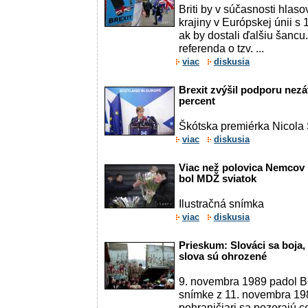
Briti by v súčasnosti hlaso
krajiny v Európskej únii s
ak by dostali ďalšiu šancu
referenda o tzv. ...
viac
diskusia
Brexit zvýšil podporu nezá
percent
Škótska premiérka Nicola
viac
diskusia
Viac než polovica Nemcov 
bol MDŽ sviatok
Ilustračná snímka
viac
diskusia
Prieskum: Slováci sa boja,
slova sú ohrozené
9. novembra 1989 padol Be
snímke z 11. novembra 1
pohraničiari sa pozerajú c