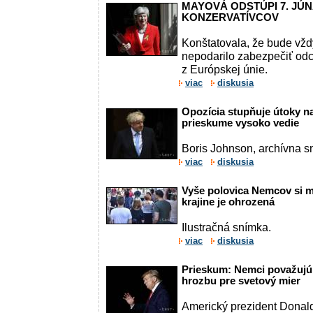
MAYOVÁ ODSTÚPI 7. JÚ
KONZERVATÍVCOV
Konštatovala, že bude vždy
nepodarilo zabezpečiť od
z Európskej únie.
viac
diskusia
Opozícia stupňuje útoky n
prieskume vysoko vedie
Boris Johnson, archívna s
viac
diskusia
Vyše polovica Nemcov si m
krajine je ohrozená
Ilustračná snímka.
viac
diskusia
Prieskum: Nemci považujú
hrozbu pre svetový mier
Americký prezident Donal