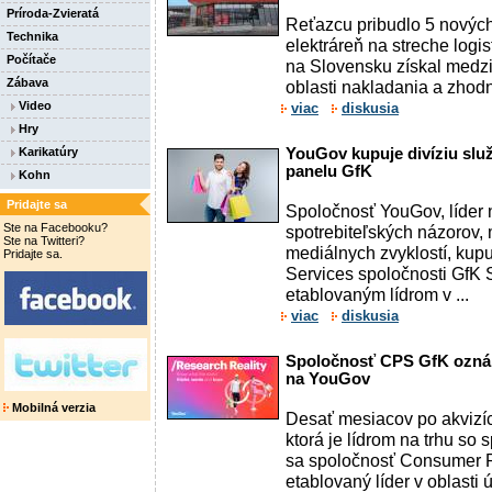
Príroda-Zvieratá
Reťazcu pribudlo 5 nových 
Technika
elektráreň na streche logis
Počítače
na Slovensku získal medzin
Zábava
oblasti nakladania a zhod
Video
viac
diskusia
Hry
Karikatúry
YouGov kupuje divíziu slu
panelu GfK
Kohn
Pridajte sa
Spoločnosť YouGov, líder n
Ste na Facebooku?
spotrebiteľských názorov, m
Ste na Twitteri?
mediálnych zvyklostí, kup
Pridajte sa.
Services spoločnosti GfK 
etablovaným lídrom v ...
viac
diskusia
Spoločnosť CPS GfK oznám
na YouGov
Mobilná verzia
Desať mesiacov po akvizí
ktorá je lídrom na trhu so 
sa spoločnosť Consumer P
etablovaný líder v oblasti