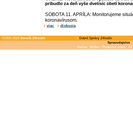
pribudlo za deň vyše dvetisíc obetí koron
SOBOTA 11. APRÍLA: Monitorujeme situáci
koronavírusom.
viac
diskusia
©2005-2026
Denník 24hodin
Dobré Správy 24hodín
Spravodajstvo
Mačka
Správy
Papierové palety
Čo 