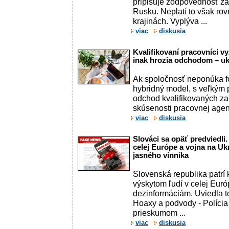
pripisuje zodpovednosť za
Rusku. Neplatí to však ro
krajinách. Vyplýva ...
viac
diskusia
Kvalifikovaní pracovníci vyž
inak hrozia odchodom – u
Ak spoločnosť neponúka fo
hybridný model, s veľkým
odchod kvalifikovaných za
skúsenosti pracovnej agentú
viac
diskusia
Slováci sa opäť predviedli
celej Európe a vojna na Uk
jasného vinníka
Slovenská republika patrí 
výskytom ľudí v celej Európ
dezinformáciám. Uviedla to
Hoaxy a podvody - Polícia 
prieskumom ...
viac
diskusia