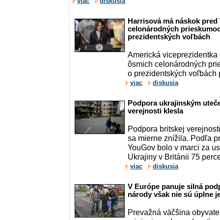
viac
diskusia
Harrisová má náskok pred
celonárodných prieskumoc
prezidentských voľbách
Americká viceprezidentka
ôsmich celonárodných pri
o prezidentských voľbách p
viac
diskusia
Podpora ukrajinským uteče
verejnosti klesla
Podpora britskej verejnos
sa mierne znížila. Podľa 
YouGov bolo v marci za u
Ukrajiny v Británii 75 percen
viac
diskusia
V Európe panuje silná podp
národy však nie sú úplne 
Prevažná väčšina obyvate