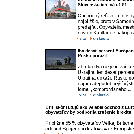
Kaufland otvoril v Šamorín
Slovensku ich má už 81
Obchodný reťazec chce by
najbližšie, preto v Šamorín
predajňu. Obyvatelia mest
novom Kauflande nakupovať
viac
diskusia
Iba desať percent Európano
Rusko poraziť
Zhruba dva roky od začiatk
Ukrajinu len desať percent
Ukrajina dokáže Rusko por
najpravdepodobnejší výsle
formu „kompromisného ...
viac
diskusia
Briti skôr ľutujú ako velebia odchod z Eur
obyvateľov by podporila zrušenie brexitu
Približne 55 % obyvateľov Veľkej Británie 
odchod Spojeného kráľovstva z Európskej 