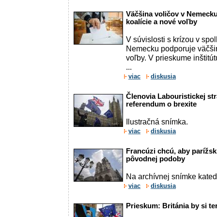
Väčšina voličov v Nemecku 
koalície a nové voľby
V súvislosti s krízou v spol
Nemecku podporuje väčšin
voľby. V prieskume inštitú
...
viac
diskusia
Členovia Labouristickej s
referendum o brexite
Ilustračná snímka.
viac
diskusia
Francúzi chcú, aby parížs
pôvodnej podoby
Na archívnej snímke kated
viac
diskusia
Prieskum: Británia by si te