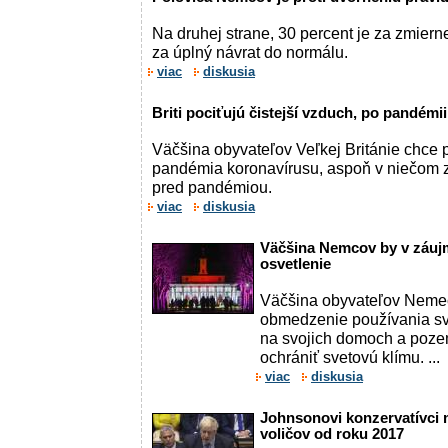
Na druhej strane, 30 percent je za zmierne
za úplný návrat do normálu.
viac
diskusia
Briti pociťujú čistejší vzduch, po pandémii
Väčšina obyvateľov Veľkej Británie chce 
pandémia koronavírusu, aspoň v niečom zme
pred pandémiou.
viac
diskusia
Väčšina Nemcov by v záujm
osvetlenie
Väčšina obyvateľov Nemec
obmedzenie používania sv
na svojich domoch a poze
ochrániť svetovú klímu. ...
viac
diskusia
Johnsonovi konzervatívci 
voličov od roku 2017